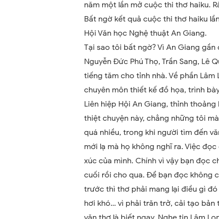
năm một lần mở cuộc thi thơ haiku. R
Bất ngờ kết quả cuộc thi thơ haiku lầ
Hội Văn học Nghệ thuật An Giang.
Tại sao tôi bất ngờ? Vì An Giang gần 
Nguyễn Đức Phú Thọ, Trần Sang, Lê Q
tiếng tăm cho tỉnh nhà. Về phần Lâm
chuyên môn thiết kế đồ họa, trình b
Liên hiệp Hội An Giang, thỉnh thoảng 
thiệt chuyện này, chẳng những tôi mà
quá nhiều, trong khi người tìm đến v
mới lạ mà họ không nghĩ ra. Việc đọc
xúc của mình. Chính vì vậy bạn đọc c
cuối rồi cho qua. Để bạn đọc không c
trước thì thơ phải mang lại điều gì đó
hơi khó… vì phải trăn trở, cải tạo bản
văn thơ là biết ngay. Nghe tin Lâm L