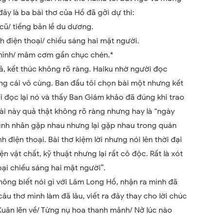
ây là ba bài thơ của Hồ đã gởi dự thi:
 cũ/ tiếng bản lề du dương.
h điện thoại/ chiếu sáng hai mặt người.
 mình/ mâm cơm gần chục chén.*
tả, kết thúc không rõ ràng. Haiku nhờ người đọc
g cái vô cùng. Ban đầu tôi chọn bài một nhưng kết
phải đọc lại nó và thấy Ban Giám khảo đã đúng khi trao
bài này quả thật không rõ ràng nhưng hay là “ngày
tình nhân gặp nhau nhưng lại gặp nhau trong quán
 điện thoại. Bài thơ kiệm lời nhưng nói lên thời đại
 vật chất, kỹ thuật nhưng lại rất cô độc. Rất là xót
oại chiếu sáng hai mặt người”.
không biết nói gì với Lâm Long Hồ, nhận ra mình đã
âu thơ mình làm đã lâu, viết ra đây thay cho lời chúc
Xuân lẽn về/ Từng nụ hoa thanh mảnh/ Nở lúc nào