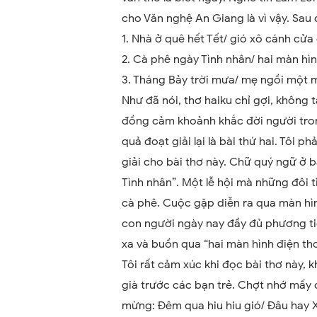
cho Văn nghệ An Giang là vì vậy. Sau đ
1. Nhà ở quê hết Tết/ gió xô cánh cửa
2. Cà phê ngày Tình nhân/ hai màn hìn
3. Tháng Bảy trời mưa/ mẹ ngồi một
Như đã nói, thơ haiku chỉ gợi, không 
đồng cảm khoảnh khắc đời người tron
quả đoạt giải lại là bài thứ hai. Tôi 
giải cho bài thơ này. Chữ quý ngữ ở 
Tình nhân”. Một lễ hội mà những đôi 
cà phê. Cuộc gặp diễn ra qua màn hình
con người ngày nay đầy đủ phương tiện
xa và buồn qua “hai màn hình điện th
Tôi rất cảm xúc khi đọc bài thơ này, 
già trước các bạn trẻ. Chợt nhớ mấy c
mừng: Đêm qua hiu hiu gió/ Đâu hay 