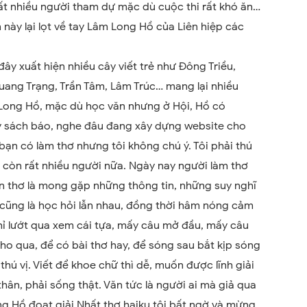
ất nhiều người tham dự mặc dù cuộc thi rất khó ăn…
n này lại lọt về tay Lâm Long Hồ của Liên hiệp các
đây xuất hiện nhiều cây viết trẻ như Đông Triều,
uang Trạng, Trần Tâm, Lâm Trúc… mang lại nhiều
 Long Hồ, mặc dù học văn nhưng ở Hội, Hồ có
ày sách báo, nghe đâu đang xây dựng website cho
bạn có làm thơ nhưng tôi không chú ý. Tôi phải thú
 còn rất nhiều người nữa. Ngày nay người làm thơ
ăn thơ là mong gặp những thông tin, những suy nghĩ
 cũng là học hỏi lẫn nhau, đồng thời hâm nóng cảm
hỉ lướt qua xem cái tựa, mấy câu mở đầu, mấy câu
ho qua, để có bài thơ hay, để sóng sau bắt kịp sóng
 thú vị. Viết để khoe chữ thì dễ, muốn được lĩnh giải
 thân, phải sống thật. Văn tức là người ai mà giả qua
ong Hồ đoạt giải Nhất thơ haiku tôi bất ngờ và mừng