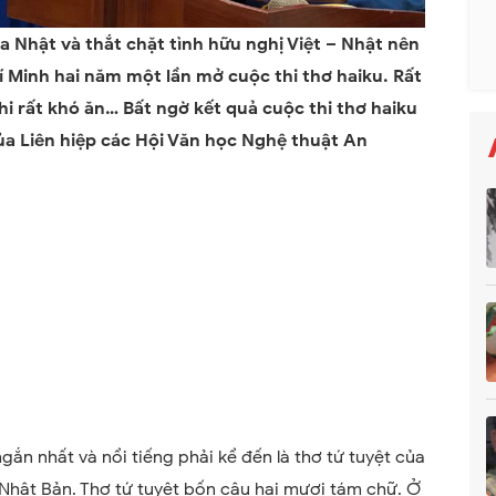
a Nhật và thắt chặt tình hữu nghị Việt – Nhật nên
í Minh hai năm một lần mở cuộc thi thơ haiku. Rất
i rất khó ăn… Bất ngờ kết quả cuộc thi thơ haiku
của Liên hiệp các Hội Văn học Nghệ thuật An
gắn nhất và nổi tiếng phải kể đến là thơ tứ tuyệt của
 Nhật Bản. Thơ tứ tuyệt bốn câu hai mươi tám chữ. Ở