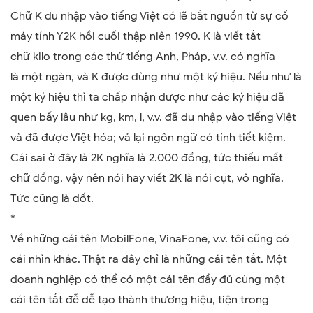
Chữ K du nhập vào tiếng Việt có lẽ bắt nguồn từ sự cố
máy tính Y2K hồi cuối thập niên 1990. K là viết tắt
chữ kilo trong các thứ tiếng Anh, Pháp, v.v. có nghĩa
là một ngàn, và K được dùng như một ký hiệu. Nếu như là
một ký hiệu thì ta chấp nhận được như các ký hiệu đã
quen bấy lâu như kg, km, l, v.v. đã du nhập vào tiếng Việt
và đã được Việt hóa; v
ả
lại ngôn ngữ có t
í
nh tiết kiệm.
Cái sai ở đây là 2K nghĩa là 2.000 đồng, tức thiếu mất
chữ đồng, vậy nên nói hay viết 2K là nói cụt, vô nghĩa.
Tức cũng là dốt.
*
Về những cái tên MobilFone, VinaFone, v.v. tôi cũng có
cái nhìn khác. Thật ra đây chỉ là những cái tên tắt. Một
doanh nghiệp có thể có một cái tên đầy đủ cùng một
cái tên tắt đễ dễ tạo t
hà
nh thương hiệu, tiện trong