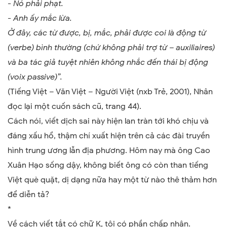
- Nó phải phạt.
- Anh ấy mắc lừa.
Ở đây, các từ được, bị, mắc, phải được coi là động từ
(verbe) bình thường (chứ không phải trợ từ – auxiliaires)
và ba tác giả tuyệt nhiên không nhắc đến thái bị động
(voix passive)”.
(Tiếng Việt – Văn Việt – Người Việt (nxb Trẻ, 2001), Nhân
đọc lại một cuốn sách cũ, trang 44).
Cách nói, viết dịch sai này hiện lan tràn tới khó chịu và
đáng xấu hổ, thậm chí xuất hiện trên cả các đài truyền
hình trung ương lẫn địa phương. Hôm nay mà ông Cao
Xuân Hạo sống dậy, không biết ông có còn than tiếng
Việt què quặt, dị dạng nữa hay một từ nào thê thảm hơn
để diễn tả?
*
Về cách viết tắt có chữ K, tôi có phần chấp nhận.