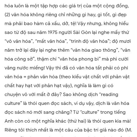
hóa luôn là một tập hợp các giá trị của một cộng đồng,
(2) văn hóa không riêng chỉ những gì hay, gì tốt, gì đẹp
mà phải bao hàm cả xấu, d
ở
, tệ! Vậy nhưng, không hiểu
sao từ độ sau năm 1975 người Sài Gòn lại nghe mấy thứ
“vô văn hóa”, “mất văn hóa”, “trình độ văn hóa”; độ mươi
năm trở lại đây lại nghe thêm “văn hóa giao thông”, “văn
hóa công sở”, thậm chí “văn hóa phong bì” mà phì cười
văng nước miếng! Vậy thì đã có văn hóa tất phải có phi
văn hóa = phản văn hóa (theo kiểu vật chất với phản vật
chất hay hạt với phản hạt vậy), nghĩa là làm gì có
chuyện vô với mất ở đây? Sao không dịch “reading
culture” là thói quen đọc sách, ví dụ vậy, dịch là văn hóa
đọc sách nó mới sang chăng? Từ
“
culture
”
trong tiếng
Anh còn có một nghĩa khác (thứ hai) là thói quen kia mà!
Riêng tôi thích nhất là một câu của bậc trí giả nào đó (M.