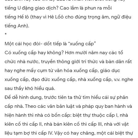
tiếng U đặng giao dịch? Cao lắm là phun ra mỗi
tiếng Hế lô (thay vì Hê Lốô cho đúng trọng âm, ngữ điệu
tiếng Anh).
*
Một cái học đòi-
dốt tiếp là
“
xuống cấp
”
Có xuống cấp hay không? Hơn mười năm nay các tổ
chức nhà nước, truyền thông giới trí thức và bàn dân rất
hay nghe mấy cụm từ văn hóa xuống cấp, giáo dục
xuống cấp, đạo đức xuống cấp, nhà xuống cấp, v.v. nghe
sau thấy khó hiểu quá.
Để dễ hình dung, trước tiên ta thử tìm hiểu cái sự phân
cấp nhà. Theo các văn bản luật và pháp quy ban hành và
hiện hành thì nhà có bốn cấp: biệt thự thuộc cấp I, nhà
kiên cố thì cấp II, nhà bán kiên cố thì cấp III, nhà với vật
liệu tạm bợ thì cấp IV. Vậy có hay chăng
,
một cái biệt thự