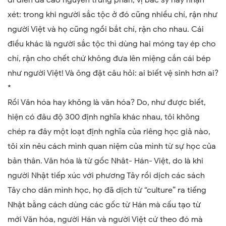
xé
t:
trong khi người sắc tộc ở đó cũng nhiều chí, rận như
người Việt và họ cũng ngồi bắt chí
,
rận cho nhau. Cái
điều khác là người sắc tộc thì dùng hai móng tay ép cho
chí, rận cho chết chứ không đưa lên miệng cắn cái bép
như người Việt! Và ông đặt câu hỏi: ai biết vệ sinh hơn ai?
*
Rồi Văn hóa hay không là văn hóa? Do, như được biết,
hiện có đâu độ 300 định nghĩa khác nhau, tôi không
chép ra đây một loạt định nghĩa của riêng học giả nào,
tôi xin nêu cách mình quan niệm của mình từ sự học của
bản thân. Văn hóa là từ gốc Nhât-
Hán-
Việt, do là khi
người Nhật tiếp xúc với phương Tây rồi dịch các sách
Tây cho dân mình học, họ đã dịch từ
“
culture
”
ra tiếng
Nhật bằng cách dùng các gốc từ Hán mà cấu tạo từ
mới Văn hóa, người Hán và người Việt cứ theo đó mà