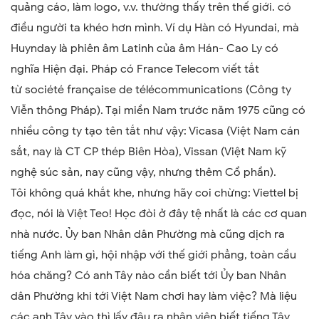
quảng cáo, làm logo, v.v. thường thấy trên thế giới. có
điều người ta khéo hơn mình. Ví dụ Hàn có Hyundai, mà
Huynday là phiên âm Latinh của âm Hán-
Cao Ly có
nghĩa Hiện đại. Pháp có France Telecom viết tắt
từ société française de télécommunications (Công ty
Viễn thông Pháp). Tại miền Nam trước năm 1975 cũng có
nhiều công ty tạo tên tắt như vậy: Vicasa (Việt Nam cán
sắt, nay là CT CP thép Biên Hòa), Vissan (Việt Nam kỹ
nghệ súc sản, nay cũng vậy
,
nhưng thêm Cổ phần).
Tôi không quá khắ
t
khe, nhưng hãy coi chừng: Viettel bị
đọc, nói là Việt Teo! Học đòi ở đây t
ệ
nhất là các cơ quan
nhà nước. Ủy ban Nhân dân Phường mà cũng dịch ra
tiếng Anh làm gì, hội nhập với
thế giới
phẳng, toàn cầu
hóa chăng? Có anh Tây nào cần biết tới
Ủy ban
Nhân
dân P
hường khi tới Việt Nam chơi hay làm việc? Mà liệu
các anh Tây vào thì lấy đâu ra nhân viên biết tiếng Tây