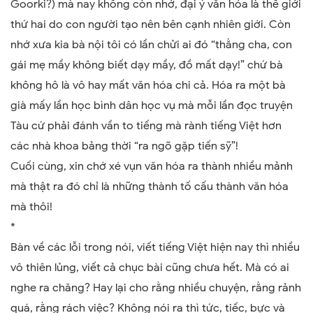
Goorki?) mà nay không còn nhớ, đại ý văn hóa là thế giới
thứ hai do con người tạo nên bên cạnh nhiên giới. Còn
nhớ xưa kia bà nội tôi có lần chửi ai đó “thằng cha, con
gái mẹ mầy không biết dạy mầy, đồ mất dạy!” chứ bà
không hô là vô hay mất văn hóa chi cả. Hóa ra một bà
già mấy lần học bình dân học vụ mà mỗi lần đọc truyện
Tàu cứ phải đánh vần to tiếng mà rành tiếng Việt hơn
các nhà khoa bảng thời “ra ngõ gặp tiến sỹ”!
Cuối cùng, xin chớ xé vụn văn hóa ra thành nhiều mảnh
mà thật ra đó chỉ là những thành tố cấu thành văn hóa
mà thôi!
*
Bàn về các lỗi trong nói, viết tiếng Việt hiện nay thì nhiều
vô thiên lủng, viết cả chục bài cũng chưa hết. Mà có ai
nghe ra chăng? Hay lại cho rằng nhiều chuyện, rằng r
ả
nh
quá, rằng rách việc? Không nói ra thì tức, tiếc, bực và