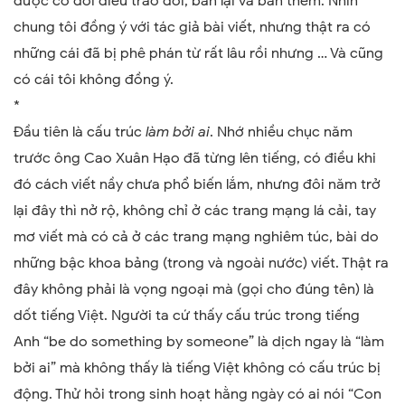
được có đôi điều trao đổi, bàn lại và bàn thêm. Nhìn
chung tôi đồng ý với tác giả bài viết, nhưng thật ra có
những cái đã bị phê phán từ rất lâu rồi nhưng … Và cũng
có cái tôi không đồng ý.
*
Đầu tiên là cấu trúc
làm
bởi ai
. Nhớ nhiều chục năm
trước ông Cao Xuân Hạo đã từng lên tiếng, có điều khi
đó cách viết nầy chưa phổ biến lắm, nhưng đôi năm trở
lại đây thì nở rộ, không chỉ ở các trang mạng lá cải, tay
mơ viết mà có cả ở các trang mạng nghiêm túc, bài do
những bậc khoa bản
g
(trong và ngoài nước) viết. Thật ra
đây không phải là vọng ngoại mà (gọi cho đúng tên) là
dốt tiếng Việt. Người ta cứ thấy cấu trúc trong tiếng
Anh
“
be do something by someone
”
là dịch ng
ay
là
“
làm
bởi ai
”
mà không thấy là tiếng Việt không có cấu trúc bị
động. Thử hỏi trong sinh hoạt hằng ngày có ai nói
“
Con