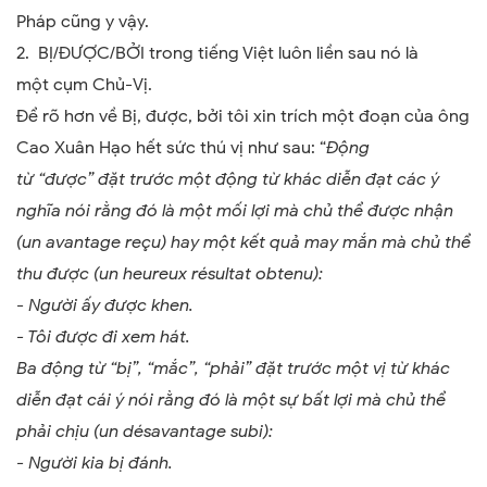
Pháp cũng y vậy.
2. BỊ/ĐƯỢC/BỞI trong tiếng Việt luôn liền sau nó là
một cụm Chủ-Vị.
Đ
ể
rõ hơn về Bị, được, bởi tôi xin trích một đoạn của ông
Cao Xuân Hạo hết sức thú vị như sau:
“
Động
từ
“
được
”
đặt trước một động từ khác diễn đạt các ý
nghĩa nói rằng đó là một mối lợi mà chủ thể được nhận
(un avantage reçu) hay một kết quả may mắn mà chủ thể
thu được (un heureux résultat obtenu):
- Người ấy được khen.
- Tôi được đi xem hát.
Ba động từ
“
bị
”
,
“
mắc
”
,
“
phải
”
đặt trước một vị từ khác
diễn đạt cái ý nói rằng đó là một sự bất lợi mà chủ thể
phải chịu (un désavantage subi):
- Người kia bị đánh.