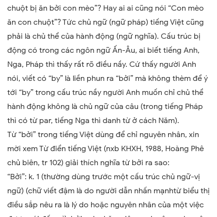
chuột bị ăn bởi con mèo
”
? Hay ai ai cũng nói
“
Con mèo
ăn con chuột
”
? Tức chủ ngữ (ngữ pháp) tiếng Việt cũng
phải là chủ thể của hành động (ngữ nghĩa). Cấu trúc bị
động có trong các ngôn ngữ Ấn-Âu, ai biết tiếng Anh,
Nga, Pháp thì thấy rất rõ điều nầy. Cứ thấy người Anh
nói, viết có
“
by
”
là liền phun ra
“
bởi
”
mà không thèm để ý
tới
“
by
”
trong cấu trúc nầy người Anh muốn chỉ chủ thể
hành động không là chủ ngữ của câu (trong tiếng Pháp
thì có từ par, tiếng Nga thì danh từ ở cách Năm).
Từ
“
bởi
”
trong tiếng Việt dùng để chỉ nguyên nhân, xin
mời xem Từ điển tiếng Việt (nxb KHXH, 1988, Hoàng Phê
chủ biên, tr 102) giải thích nghĩa từ bởi ra sao:
“
Bởi
”
: k. 1 (thường dùng trước một cấu trúc chủ ngữ-vị
ngữ) (chữ viết đậm là do người dẫn nhấn mạnhtừ biểu thị
điều sắp nêu ra là lý do hoặc nguyên nhân của một việc