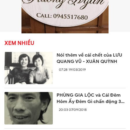
XEM NHIỀU
Nói thêm về cái chết của LƯU
QUANG VŨ - XUÂN QUỲNH
07:28 19/03/2019
PHÙNG GIA LỘC và Cái Đêm
Hôm Ấy Đêm Gì chấn động 30
năm trước
20:03 07/09/2018