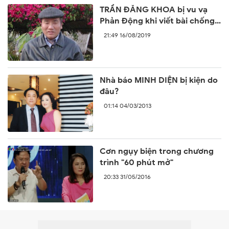
TRẦN ĐĂNG KHOA bị vu vạ
Phản Động khi viết bài chống
lại sự ngang ngược của Trung
21:49 16/08/2019
Quốc
Nhà báo MINH DIỆN bị kiện do
đâu?
01:14 04/03/2013
Cơn ngụy biện trong chương
trình "60 phút mở"
20:33 31/05/2016