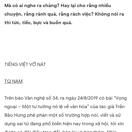
Mà có ai nghe ra chăng? Hay lại cho rằng nhiều
chuyện, rằng r
ả
nh quá, rằng rách việc? Không nói ra
thì tức, tiếc, bực và buồn quá.
TIẾNG VIỆT VỠ NÁT
TQ NAM
Trên báo Văn nghệ số 34, ra ngày 24/8/2019 có bài
“
Vọng
ngoại – Một tư tưởng nô lệ về văn hóa
”
của tác giả Trần
Bảo Hưng phê phán một số trường hợp nói, viết và sử
dụng sai từ đang phổ biến hiện nay trong xã hội, tôi xin