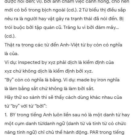
được nói đến; vì). bởi anh chăm việc canh nông, cho nên
mới có bồ trong bịch ngoài (cd.). 2 Từ biểu thị điều sắp
nêu ra là người hay vật gây ra trạnh thái đã nói đến. Bị
trói buộc bởi tập quán cũ. Trăng lu vì bởi đám mây…
(cd.).
Thật ra trong các từ đển Anh-Việt từ by còn có nghĩa
là của.
Ví dụ: inspected by xyz phải dịch là kiểm định của
xyz chứ không dịch là kiểm định bởi xyz.
“
By
”
còn có nghĩa là bằng.
Ví dụ: made by iron nghĩa
là làm bằng sắt chứ không là làm bởi sắt.
Hãy thử so sánh thì sẽ thấy cách dùng khác nhau của
từ
“
by
”
với từ
“
bởi
”
:
1. BY trong tiếng Anh luôn liền sau nó là một danh từ hay
một cụm danh từ/danh ngữ (danh từ và tính từ có chức
năng tính ngữ) chỉ chủ thể hành động. PAR trong tiếng