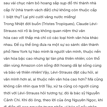
sau vài chục năm bỏ hoang sắp sụp đổ thì thành nhà
cấp IV (nhà tranh vách đất) chứ không còn thuộc cấp
I biệt thự? Lại phì cười văng nước miếng!
Trong Nhiệt đới buồn (Tristes Tropiques)
,
Claude Lévi-
Strauss nói rõ là ông không quan niệm thứ văn
hóa cao với thấp mà chỉ có các loại hình văn hóa khác
nhau. Để cụ thể ông đưa ra một sự so sánh: dân thành
phố New York tự hào mình là người văn minh, thuộc nền
văn hóa bậc cao nhưng lại tàn phá thiên nhiên; còn thổ
dân vùng Amazon còn sống đời hoang dã lại sống cùng
và bảo vệ thiên nhiên! Vậy, Lévi-Strauss đặt câu hỏi, ai
văn minh hơn ai, ai thuộc nền văn hóa cao hơn? Mà cũng
không cần nhìn qua trời Tây, xứ ta cũng có người cùng
thời với Lévi-Strauss hỏi tương tự, đó là bác sỹ Nguyễn
Cảnh Chi. Khi đó ông, theo lời của ông Nguyên Ngọc, khi
đi điền dã cao nguyên trung phần
,
vị bác sỹ nầy nhận