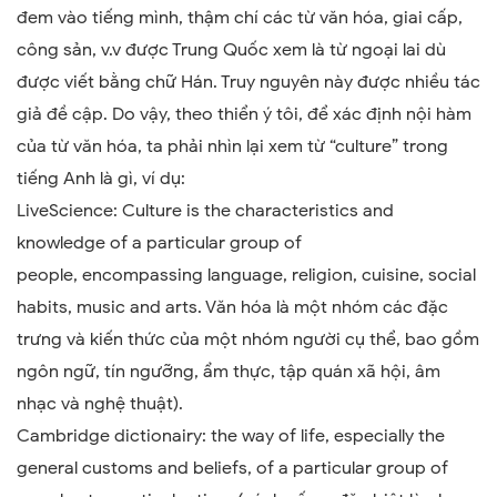
đem vào tiếng mình, thậm chí các từ văn hóa, giai cấp,
công sản, v.v được Trung Quốc xem là từ ngoại lai dù
được viết bằng chữ Hán. Truy nguyên này được nhiều tác
giả đề cập. Do vậy, theo thiển ý tôi, để xác định nội hàm
của từ văn hóa
,
ta phải nhìn lại xem từ
“
culture
”
trong
tiếng Anh là gì, ví dụ:
LiveScience: Culture is the characteristics and
knowledge of a particular group of
people, encompassing language, religion, cuisine, social
habits, music and arts. Văn hóa là một nhóm các đặc
trưng và kiến thức của một nhóm người cụ thể, bao gồm
ngôn ngữ, tín ngưỡng, ẩm thực, tập quán xã hội, âm
nhạc và nghệ thuật).
Cambridge dictionairy: the way of life, especially the
general customs and beliefs, of a particular group of