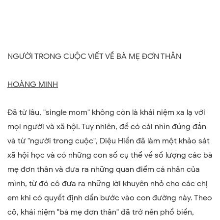
NGƯỜI TRONG CUỘC VIẾT VỀ BÀ MẸ ĐƠN THÂN
HOÀNG MINH
Đã từ lâu, "single mom" không còn là khái niệm xa lạ với
mọi người và xã hội. Tuy nhiên, để có cái nhìn đúng đắn
và từ "người trong cuộc", Diệu Hiền đã làm một khảo sát
xã hội học và có những con số cụ thể về số lượng các bà
mẹ đơn thân và đưa ra những quan điểm cá nhân của
mình, từ đó cô đưa ra những lời khuyên nhỏ cho các chị
em khi có quyết định dấn bước vào con đường này. Theo
cô, khái niệm "bà mẹ đơn thân" đã trở nên phổ biến,