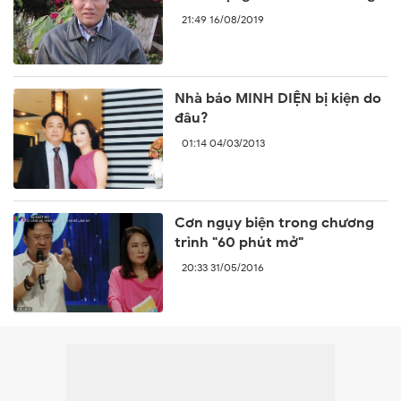
lại sự ngang ngược của Trung
21:49 16/08/2019
Quốc
Nhà báo MINH DIỆN bị kiện do
đâu?
01:14 04/03/2013
Cơn ngụy biện trong chương
trình "60 phút mở"
20:33 31/05/2016