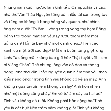
Những năm xuôi ngược làm kinh tế ở Campuchia và Lào,
nhà thơ Văn Thảo Nguyên từng có nhiều tài sản trong tay
và từng có không ít bóng hồng vây quanh, như chính
ông đắm đuối: “
Ta lăm – vông trong vòng tay bạn/ Bồng
bềnh trôi trong mắt em yêu/ Ly rượu thơm mềm môi
uống cạn/ Hồn ta bay như một cánh diều
…/
Trên cao
xanh có một trời sao đẹp/ Mắt em buồn từng giọt long
lanh/ Ta uống mãi không bao giờ hết/ Thật tuyệt vời – em
ơi Viêng Chăn
”. Thế nhưng, ông vẫn cô đơn và thong
dong. Nhà thơ Văn Thảo Nguyên quan niệm tình yêu theo
kiểu riêng ông: “Trong tình yêu không có kẻ ăn mày/ Anh
không ngửa tay xin, em không van lạy/ Anh hồn nhiên
như một dòng sông chảy/ Em vô tư làm cây cỏ hai bờ/
Tình yêu không có tuổi/ Không phải bốn cộng ba/ Tình
yêu là cát bụi/ Nên trăm năm không già/ Tình yêu không