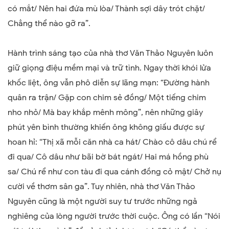
có mắt/ Nên hai đứa mù lòa/ Thành sợi dây trót chặt/
Chẳng thể nào gỡ ra”.
Hành trình sáng tạo của nhà thơ Văn Thảo Nguyên luôn
giữ giọng điệu mềm mại và trữ tình. Ngay thời khói lửa
khốc liệt, ông vẫn phô diễn sự lãng mạn:
“
Đường hành
quân ra trận/ Gặp con chim sẻ đồng/ Một tiếng chim
nho nhỏ/ Mà bay khắp mênh mông”
, nên những giây
phút yên bình thường khiến ông không giấu được sự
hoan hỉ:
“Thị xã mỗi căn nhà ca hát/ Chào cô dâu chú rể
đi qua/ Cô dâu như bãi bờ bát ngát/ Hai má hồng phù
sa/ Chú rể như con t
à
u đi qua cánh đồng cỏ mật/ Chở nụ
cười về thơm sân ga”
. Tuy nhiên, nhà thơ Văn Thảo
Nguyên cũng là một người suy tư trước những ngả
nghiêng của lòng người trước thời cuộc. Ông có lần “Nói