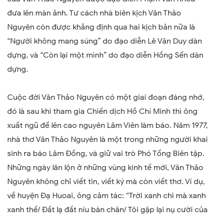
đưa lên màn ảnh. Tư cách nhà biên kịch Văn Thảo
Nguyên còn được khẳng định qua hai kịch bản nữa là
“Người không mang súng” do đạo diễn Lê Văn Duy dàn
dựng, và “Còn lại một mình” do đạo diễn Hồng Sến dàn
dựng.
Cuộc đời Văn Thảo Nguyên có một giai đoạn đáng nhớ,
đó là sau khi tham gia Chiến dịch Hồ Chí Minh thì ông
xuất ngũ để lên cao nguyên Lâm Viên làm báo. Năm 1977,
nhà thơ Văn Thảo Nguyên là một trong những người khai
sinh ra báo Lâm Đồng, và giữ vai trò Phó Tổng Biên tập.
Những ngày lăn lộn ở những vùng kinh tế mới, Văn Thảo
Nguyên không chỉ viết tin, viết ký mà còn viết thơ. Ví dụ,
về huyện Đạ Huoai, ông cảm tác:
“
Trời xanh chi mà xanh
xanh th
ế/
Đất lạ đất níu bàn chân
/
Tôi gặp lại nụ cười của