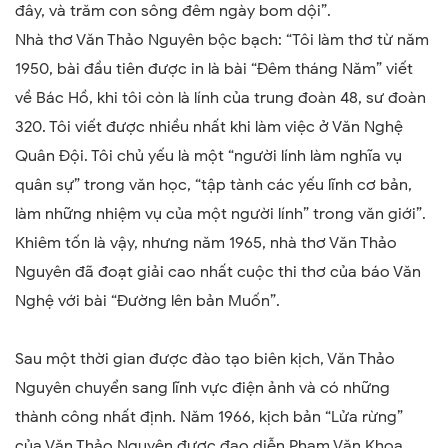
đây
,
và trăm con sông đêm ngày bom dội”
.
Nhà thơ Văn Thảo Nguyên bộc bạch: “Tôi làm thơ từ năm
1950, bài đầu tiên được in là bài “Đêm tháng Năm” viết
về Bác Hồ, khi tôi còn là lính của trung đoàn 48, sư đoàn
320. Tôi viết được nhiều nhất khi làm việc ở Văn Nghệ
Quân Đội. Tôi chủ yếu là một “người lính làm nghĩa vụ
quân sự” trong văn học, “tập tành các yếu lĩnh cơ bản,
làm những nhiệm vụ của một người lính” trong văn giới”.
Khiêm tốn là vậy, nhưng năm 1965, nhà thơ Văn Thảo
Nguyên đã đoạt giải cao nhất cuộc thi thơ của báo Văn
Nghệ với bài “Đường lên bản Muốn”.
Sau một thời gian được đào tạo biên kịch, Văn Thảo
Nguyên chuyển sang lĩnh vực điện ảnh và có những
thành công nhất định. Năm 1966, kịch bản “Lửa rừng”
của Văn Thảo Nguyên được đạo diễn Phạm Văn Khoa