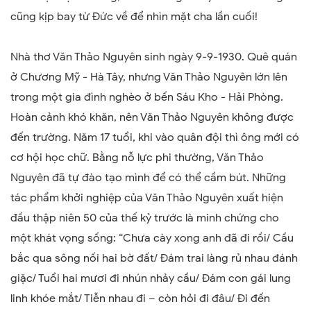
cũng kịp bay từ Đức về để nhìn mặt cha lần cuối!
Nhà thơ Văn Thảo Nguyên sinh ngày 9-9-1930. Quê quán
ở Chương Mỹ - Hà Tây, nhưng Văn Thảo Nguyên lớn lên
trong một gia đình nghèo ở bến Sáu Kho - Hải Phòng.
Hoàn cảnh khó khăn, nên Văn Thảo Nguyên không được
đến trường. Năm 17 tuổi, khi vào quân đội thì ông mới có
cơ hội học chữ. Bằng nỗ lực phi thường, Văn Thảo
Nguyên đã tự đào tạo mình để có thể cầm bút. Những
tác phẩm khởi nghiệp của Văn Thảo Nguyên xuất hiện
đầu thập niên 50 của thế kỷ trước là minh chứng cho
một khát vọng sống:
“Chưa cày xong anh đã đi rồi/ Cầu
bắc qua sông nối hai bờ đất/ Đám trai làng rủ nhau đánh
giặc/ Tuổi hai mươi đi nhún nhảy cầu/ Đám con gái lung
linh khóe mắt/ Tiễn nhau đi – còn hỏi đi đâu
/
Đi đến