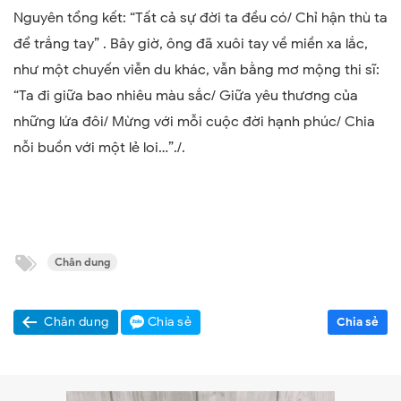
Nguyên tổng kết:
“Tất cả sự đời ta đều có/ Chỉ hận thù ta
để trắng tay” .
Bây giờ, ông đã xuôi tay về miền xa lắc,
như một chuyến viễn du khác, vẫn bằng mơ mộng thi sĩ:
“
Ta đi giữa bao nhiêu màu sắc
/
Giữa yêu thương của
những lứa đôi
/
Mừng với mỗi cuộc đời hạnh phúc
/
Chia
nỗi buồn với một lẻ loi
…”./.
Chân dung
Chân dung
Chia sẻ
Chia sẻ