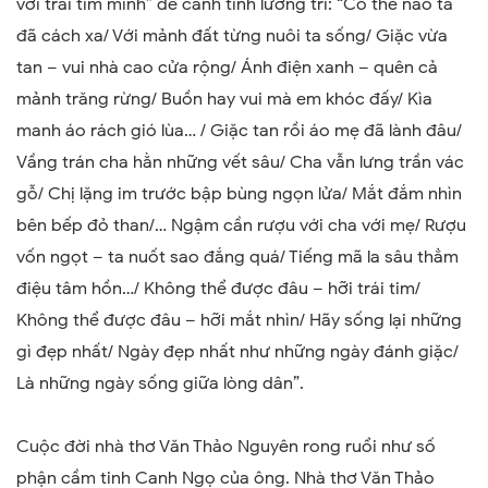
với trái tim mình” để cảnh tỉnh lương tri:
“Có thể nào ta
đã cách xa/ Với mảnh đất từng nuôi ta sống/ Giặc vừa
tan – vui nhà cao cửa rộng/ Ánh điện xanh – quên cả
mảnh trăng rừng/
Buồn hay vui mà em khóc đấy/ Kìa
manh áo rách gió lùa
… /
Giặc tan rồi áo mẹ đã lành đâu/
Vầng trán cha hằn những vết sâu/ Cha vẫn lưng trần vác
gỗ/ Chị lặng im trước bập bùng ngọn lửa/ Mắt đắm nhìn
bên bếp đỏ than/… Ngậm cần rượu với cha với mẹ/ Rượu
vốn ngọt – ta nuốt sao đắng quá/ Tiếng mã la sâu thẳm
điệu tâm hồn
…/
Không thể được đâu – hỡi trái tim/
Không thể được đâu – hỡi mắt nhìn/ Hãy sống lại những
gì đẹp nhất/ Ngày đẹp nhất như những ngày đánh giặc/
Là những ngày sống giữa lòng dân
”.
Cuộc đời nhà thơ Văn Thảo Nguyên rong ruổi như số
phận cầm tinh Canh Ngọ của ông. Nhà thơ Văn Thảo