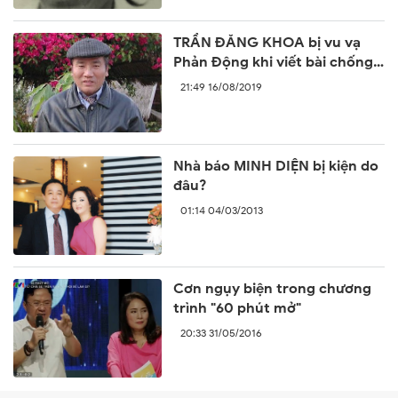
TRẦN ĐĂNG KHOA bị vu vạ
Phản Động khi viết bài chống
lại sự ngang ngược của Trung
21:49 16/08/2019
Quốc
Nhà báo MINH DIỆN bị kiện do
đâu?
01:14 04/03/2013
Cơn ngụy biện trong chương
trình "60 phút mở"
20:33 31/05/2016