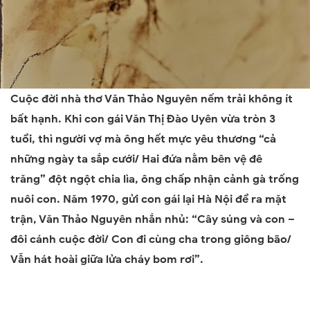
Cuộc đời nhà thơ Văn Thảo Nguyên nếm trải không ít
bất hạnh. Khi con gái Văn Thị Đào Uyên vừa tròn 3
tuổi, thì người vợ mà ông hết mực yêu thương “c
ả
những ngày ta sắp cưới/ Hai đứa nằm bên vệ đê
trăng”
đột ngột chia lìa, ông chấp nhận cảnh gà trống
nuôi con. Năm 1970, gửi con gái lại Hà Nội để ra mặt
trận, Văn Thảo Nguyên nhắn nhủ:
“Cây súng và con –
đôi cánh cuộc đời/ Con đi cùng cha trong giông bão/
Vẫn hát hoài giữa lửa cháy bom rơi”.