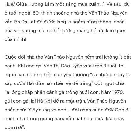
Huế
/
Giữa Hương Lâm một sáng mùa xuân…
”. Về sau, dù
ở tuổi ngoài 80, thỉnh thoảng nhà thơ Văn Thảo Nguyên
vẫn lên Đà Lạt để được lặng lẽ ngắm rừng thông, nhẩn
nha với sương mù mà hồi tưởng mảng hồi ức khó quên
của mình!
Cuộc đời nhà thơ Văn Thảo Nguyên nếm trải không ít bất
hạnh. Khi con gái Văn Thị Đào Uyên vừa tròn 3 tuổi, thì
người vợ mà ông hết mực yêu thương “c
ả những ngày ta
sắp cưới/ Hai đứa nằm bên vệ đê trăng”
đột ngột chia
lìa, ông chấp nhận cảnh gà trống nuôi con. Năm 1970,
gửi con gái lại Hà Nội để ra mặt trận, Văn Thảo Nguyên
nhắn nhủ:
“Cây súng và con – đôi cánh cuộc đời/ Con đi
cùng cha trong giông bão/ Vẫn hát hoài giữa lửa cháy
bom rơi”.