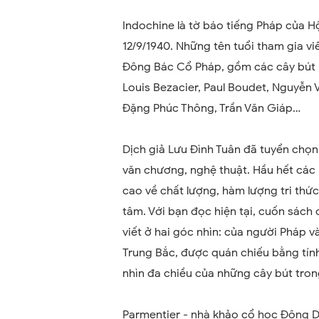
Indochine là tờ báo tiếng Pháp của H
12/9/1940. Những tên tuổi tham gia viế
Đông Bác Cổ Pháp, gồm các cây bút ng
Louis Bezacier, Paul Boudet, Nguyễ
Đặng Phúc Thông, Trần Văn Giáp…
Dịch giả Lưu Đình Tuân đã tuyển chọn c
văn chương, nghệ thuật. Hầu hết các 
cao về chất lượng, hàm lượng tri thứ
tâm. Với bạn đọc hiện tại, cuốn sách 
viết ở hai góc nhìn: của người Pháp v
Trung Bắc, được quán chiếu bằng tính
nhìn đa chiều của những cây bút tro
Parmentier - nhà khảo cổ học Đông Dư