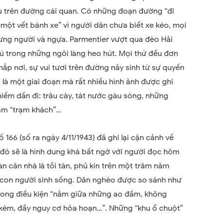
yếu trên đường cái quan. Có những đoạn đường “đi
một vết bánh xe” vì người dân chưa biết xe kéo, mọi
lưng người và ngựa. Parmentier vượt qua đèo Hải
ú trong những ngôi làng heo hút. Mọi thứ đều đơn
Khắp nơi, sự vui tươi trên đường nảy sinh từ sự quyến
Đó là một giai đoạn mà rất nhiều hình ảnh được ghi
hiếm dần đi: trâu cày, tát nước gàu sòng, những
àm “trạm khách”…
 166 (số ra ngày 4/11/1943) đã ghi lại cận cảnh về
ẽ đó sẽ là hình dung khá bất ngờ với người đọc hôm
àn căn nhà lá tồi tàn, phủ kín trên một trăm năm
 con người sinh sống. Dân nghèo được so sánh như
trong điều kiện “nằm giữa những ao đầm, không
 kém, đầy nguy cơ hỏa hoạn…”. Những “khu ổ chuột”