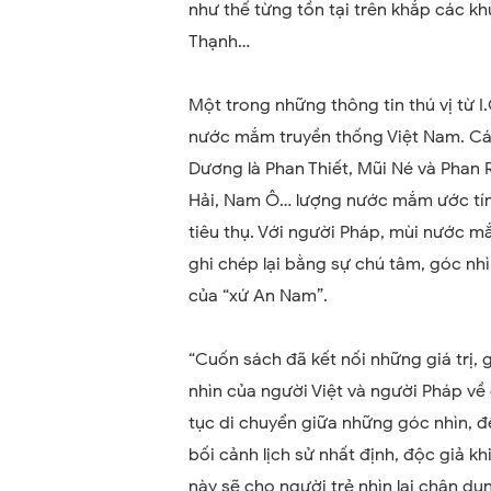
như thế từng tồn tại trên khắp các kh
Thạnh…
Một trong những thông tin thú vị từ I
nước mắm truyền thống Việt Nam. Cá
Dương là Phan Thiết, Mũi Né và Phan R
Hải, Nam Ô… lượng nước mắm ước tính
tiêu thụ. Với người Pháp, mùi nước m
ghi chép lại bằng sự chú tâm, góc nh
của “xứ An Nam”.
“Cuốn sách đã kết nối những giá trị, 
nhìn của người Việt và người Pháp về
tục di chuyển giữa những góc nhìn, đ
bối cảnh lịch sử nhất định, độc giả kh
này sẽ cho người trẻ nhìn lại chân du