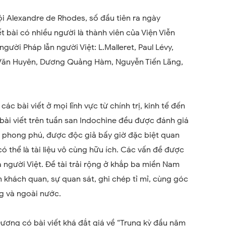
ội Alexandre de Rhodes, số đầu tiên ra ngày
t bài có nhiều người là thành viên của Viện Viễn
ười Pháp lẫn người Việt: L.Malleret, Paul Lévy,
n Văn Huyên, Dương Quảng Hàm, Nguyễn Tiến Lãng,
ác bài viết ở mọi lĩnh vực từ chính trị, kinh tế đến
bài viết trên tuần san Indochine đều được đánh giá
c phong phú, được độc giả bấy giờ đặc biệt quan
có thể là tài liệu vô cùng hữu ích. Các vấn đề được
à người Việt. Đề tài trải rộng ở khắp ba miền Nam
 khách quan, sự quan sát, ghi chép tỉ mỉ, cùng góc
ng và ngoài nước.
ơng có bài viết khá đắt giá về “Trung kỳ đầu năm