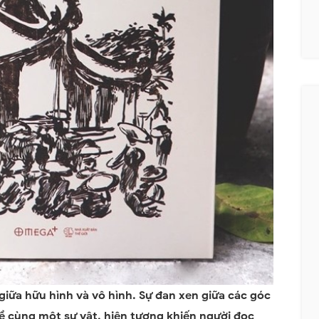
 giữa hữu hình và vô hình. Sự đan xen giữa các góc
về cùng một sự vật, hiện tượng khiến người đọc