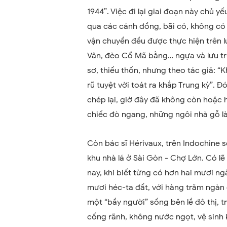
1944”. Việc đi lại giai đoạn này chủ 
qua các cánh đồng, bãi cỏ, không có 
vận chuyển đều được thực hiện trên 
Vân, đèo Cổ Mã bằng… ngựa và lưu tr
sơ, thiếu thốn, nhưng theo tác giả: “
rũ tuyệt vời toát ra khắp Trung kỳ”. 
chép lại, giờ đây đã không còn hoặc 
chiếc đò ngang, những ngôi nhà gỗ l
Còn bác sĩ Hérivaux, trên Indochine số
khu nhà lá ở Sài Gòn - Chợ Lớn. Có l
nay, khi biết từng có hơn hai mươi ng
mươi héc-ta đất, với hàng trăm ngàn
một “bầy người” sống bên lề đô thị, 
cống rãnh, không nước ngọt, vệ sinh