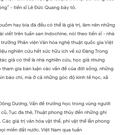
g” - tiến sĩ Lê Đức Quang bày tỏ.
buồm hay bia đá đều có thể là giá trị, làm nên những
 viết trên tuần san Indochine, nói theo tiến sĩ - nhà
 trưởng Phân viện Văn hóa nghệ thuật quốc gia Việt
liệu nghiên cứu hết sức hữu ích về xứ Đàng Trong
tác giả có thể là nhà nghiên cứu, học giả nhưng
Họ tham gia bàn luận các vấn đề của đời sống, những
hìn báo chí, mà ở cả những góc độ kinh tế học, xã
Đông Dương, Vấn đề trường học trong vùng người
 cũ, Tục đa thê, Thuật phong thủy đến những ghi
 Các giá trị văn hóa vật thể, phi vật thể lẫn phong
mọi miền đất nước. Việt Nam qua tuần