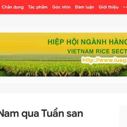
Chân dung
Tác phẩm
Góc nhìn
Đàm luận
Giới thiệu
Nam qua Tuần san