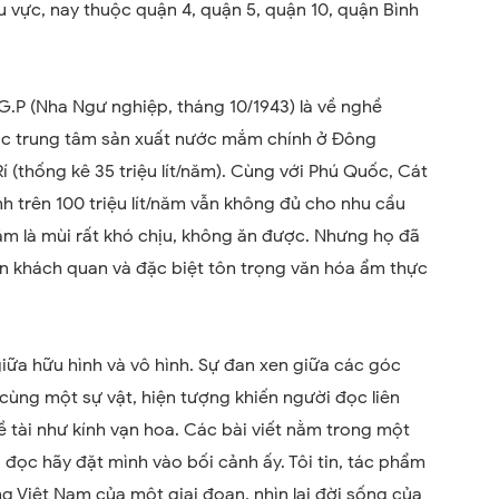
u vực, nay thuộc quận 4, quận 5, quận 10, quận Bình
.G.P (Nha Ngư nghiệp, tháng 10/1943) là về nghề
c trung tâm sản xuất nước mắm chính ở Đông
í (thống kê 35 triệu lít/năm). Cùng với Phú Quốc, Cát
 trên 100 triệu lít/năm vẫn không đủ cho nhu cầu
ắm là mùi rất khó chịu, không ăn được. Nhưng họ đã
ìn khách quan và đặc biệt tôn trọng văn hóa ẩm thực
giữa hữu hình và vô hình. Sự đan xen giữa các góc
 cùng một sự vật, hiện tượng khiến người đọc liên
ề tài như kính vạn hoa. Các bài viết nằm trong một
i đọc hãy đặt mình vào bối cảnh ấy. Tôi tin, tác phẩm
ng Việt Nam của một giai đoạn, nhìn lại đời sống của