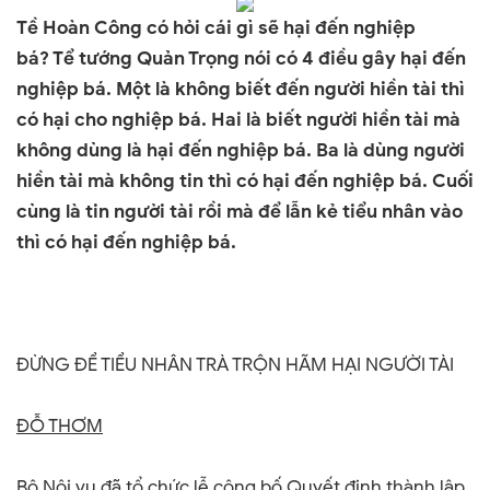
Tề Hoàn Công có hỏi cái gì sẽ hại đến nghiệp
bá?
Tể tướng Quản Trọng nói có 4 điều gây hại đến
nghiệp bá.
Một là không biết đến người hiền tài thì
có hại cho nghiệp bá.
Hai là biết người hiền tài mà
không dùng là hại đến nghiệp bá.
Ba là dùng người
hiền tài mà không tin thì có hại đến nghiệp bá.
Cuối
cùng là tin người tài rồi mà để lẫn kẻ tiểu nhân vào
thì có hại đến nghiệp bá.
ĐỪNG ĐỂ TIỂU NHÂN TRÀ TRỘN HÃM HẠI NGƯỜI TÀI
ĐỖ THƠM
Bộ Nội vụ đã tổ chức lễ công bố Quyết định thành lập