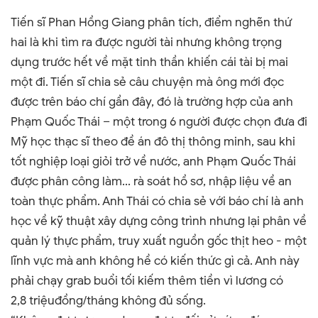
Tiến sĩ Phan Hồng Giang phân tích, điểm nghẽn thứ
hai là khi tìm ra được người tài nhưng không trọng
dụng trước hết về mặt tinh thần khiến cái tài bị mai
một đi.
Tiến sĩ chia sẻ câu chuyện mà ông mới đọc
được trên báo chí gần đây, đó là trường hợp của anh
Phạm Quốc Thái – một trong 6 người được chọn đưa đi
Mỹ học thạc sĩ theo đề án đô thị thông minh, sau khi
tốt nghiệp loại giỏi trở về nước, anh Phạm Quốc Thái
được phân công làm... rà soát hồ sơ, nhập liệu về an
toàn thực phẩm.
Anh Thái có chia sẻ với báo chí là anh
học về kỹ thuật xây dựng công trình nhưng lại phân về
quản lý thực phẩm, truy xuất nguồn gốc thịt heo - một
lĩnh vực mà anh không hề có kiến thức gì cả.
Anh này
phải chạy grab buổi tối kiếm thêm tiền vì lương có
2,8
triệuđồng/tháng không đủ sống.