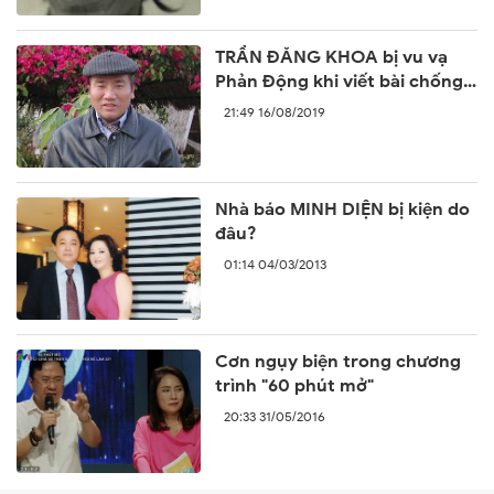
TRẦN ĐĂNG KHOA bị vu vạ
Phản Động khi viết bài chống
lại sự ngang ngược của Trung
21:49 16/08/2019
Quốc
Nhà báo MINH DIỆN bị kiện do
đâu?
01:14 04/03/2013
Cơn ngụy biện trong chương
trình "60 phút mở"
20:33 31/05/2016