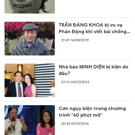
TRẦN ĐĂNG KHOA bị vu vạ
Phản Động khi viết bài chống
lại sự ngang ngược của Trung
21:49 16/08/2019
Quốc
Nhà báo MINH DIỆN bị kiện do
đâu?
01:14 04/03/2013
Cơn ngụy biện trong chương
trình "60 phút mở"
20:33 31/05/2016