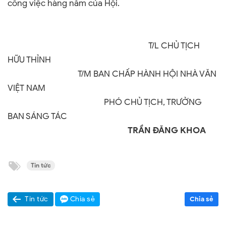
công việc hàng năm của Hội.
T/L CHỦ TỊCH
HỮU THỈNH
T/M BAN CHẤP HÀNH
HỘI NHÀ VĂN
VIỆT NAM
PHÓ
CHỦ TỊCH, TRƯỞNG
BAN SÁNG TÁC
TRẦN ĐĂNG KHOA
Tin tức
Tin tức
Chia sẻ
Chia sẻ