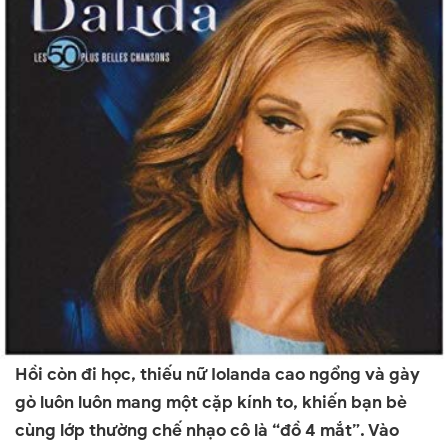
Hồi còn đi học
,
thiếu nữ Iolanda cao ngổng và gày
gò luôn luôn mang một cặp kính to
,
khiến bạn bè
cùng lớp thường chế nhạo cô là “
đ
ồ 4 mắt
”
. Vào