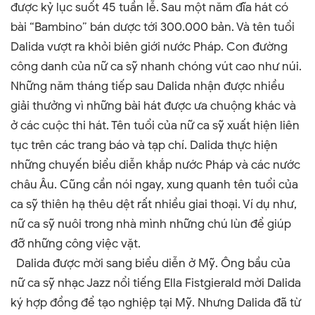
được kỷ lục suốt 45 tuần lễ. Sau một năm đĩa hát có
bài “Bambino
”
bán dược tới 300.000 bản. Và tên tuổi
Dalida vượt ra khỏi biên giới nước Pháp. Con đường
công danh của nữ ca sỹ nhanh chóng vút cao như núi.
Những năm tháng tiếp sau Dalida nhận được nhiều
giải thưởng vì những bài hát được ưa chuộng khác và
ở các cuộc thi hát. Tên tuổi của nữ ca sỹ xuất hiện liên
tục trên các trang báo và tạp chí. Dalida thực hiện
những chuyến biểu diễn khắp nước Pháp và các nước
châu Âu. Cũng cần nói ngay, xung quanh tên tuổi của
ca sỹ thiên hạ thêu dệt rất nhiều giai thoại. Ví dụ như,
nữ ca sỹ nuôi trong nhà mình những chú lùn để giúp
đỡ những công việc vặt.
Dalida được mời sang biểu diễn ở Mỹ. Ông bầu của
nữ ca sỹ nhạc Jazz nổi tiếng Ella Fistgierald mời Dalida
ký hợp đồng để tạo nghiệp tại Mỹ. Nhưng Dalida đã từ