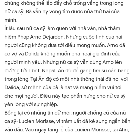
chúng không thể lấp đầy chỗ trống vắng trong lòng
nữ ca sỹ. Bà vẫn hy vọng tìm được nửa thứ hai của
mình.
Ít lâu sau nữ ca sỹ làm quen với nhà văn, nhà thám
hiểm Pháp Arno Dejarden. Nhưng cuộc tình của hai
người cũng không đưa tới điều mong muốn. Arno đã
có vợ và Dalida không muốn phá hoại gia đình của
người mình yêu. Nhưng nữ ca sỹ vẫn cùng Arno lên
đường tới Tibet, Nepal, Ấn độ để gắng tìm sự cân bằng
trong lòng. Tại Ấn độ có một nhà thông thái đã nói với
Dalida, sứ mệnh của bà là hát và mang niềm vui tới
cho mọi người. Điều này tạo phấn hứng cho nữ ca sỹ
yên lòng với sự nghiệp.
Bỗng lại có những tin dữ mới: người chồng cũ của nữ
ca sỹ-Lucien Morisse, vì trầm uất đã kê súng ngắn bắn
vào đầu. Vào ngày tang lễ của Lucien Morisse, tại Afin,