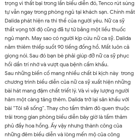
trọng vì thất bại trong lần biểu diễn đó, Tenco rút súng
tự vẫn ngay trong phòng ngủ tại khách sạn. Chính mắt
Dalida phát hiện ra thi thể của người yêu. Nữ ca sỹ
thất vọng tới độ cũng đã tự tử bằng một liều thuốc
ngủ mạnh. May sao có người kịp cứu nữ ca sỹ. Dalida
nằm thiêm thiếp suốt 90 tiếng đồng hồ. Mất luôn cả
giọng nói. Sau đó bạn bè phải giúp đỡ nữ ca sỹ phục
hồi dần trí nhớ và vượt qua bệnh cấm khẩu.
Sau những biến cố mang nhiều chất bi kịch này trong
chương trình biểu diễn của nữ ca sỹ xuất hiện những
bài hát mang đậm chất triết lý. Và vì vậy lượng người
hâm một càng tăng thêm. Dalida trở lại sân khấu với
bài “Tôi sẽ sống
”
. Thay cho tấm thảm đỏ quen thuộc
trải trong gian phòng biểu diễn bây giờ là tấm thảm
phủ đầy hoa hồng. Ấy vậy nhưng thành công của
những đêm biểu diễn và lòng mến mộ của công