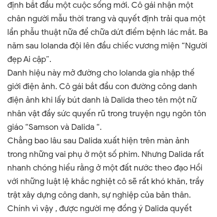
định bắt đầu một cuộc sống mới. Cô gái nhận một
chân người mẫu thời trang và quyết định trải qua một
lần phẫu thuật nữa để chữa dứt điểm bệnh lác mắt. Ba
năm sau Iolanda đội lên đầu chiếc vương miện “Người
đẹp Ai cập
”
.
Danh hiệu này mở đường cho Iolanda gia nhập thế
giới điện ảnh. Cô gái bắt đầu con đường công danh
điện ảnh khi lấy bút danh là Dalida theo tên một nữ
nhân vật đầy sức quyến rũ trong truyện ngụ ngôn tôn
giáo “Samson và Dalida “.
Chẳng bao lâu sau Dalida xuất hiện trên màn ảnh
trong những vai phụ ở một số phim. Nhưng Dalida rất
nhanh chóng hiểu rằng ở một đất nước theo đạo Hồi
với những luật lệ khắc nghiệt cô sẽ rất khó khăn, trầy
trật xây dựng công danh, sự nghiệp của bản thân.
Chính vì vậy , được người mẹ đồng ý Dalida quyết