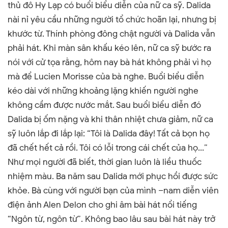
thủ đô Hy Lạp có buổi biểu diễn của nữ ca sỹ. Dalida
nài nỉ yêu cầu những người tổ chức hoãn lại, nhưng bị
khước từ. Thính phòng đông chật người và Dalida vẫn
phải hát. Khi màn sân khấu kéo lên, nữ ca sỹ bước ra
nói với cử tọa rằng, hôm nay bà hát không phải vì họ
mà để Lucien Morisse của bà nghe. Buổi biểu diễn
kéo dài với những khoảng lặng khiến người nghe
không cầm được nước mắt.
Sau buổi biểu diễn đó
Dalida bị ốm nặng và khi thân nhiệt chưa giảm, nữ ca
sỹ luôn lắp đi lắp lại: “Tôi là Dalida đây! Tất cả bọn họ
đã chết hết cả rồi. Tôi có lỗi trong cái chết của họ...”
Như mọi người đã biết, thời gian luôn là liều thuốc
nhiệm màu. Ba năm sau Dalida mới phục hồi được sức
khỏe. Bà cùng với người bạn của mình –nam diễn viên
điện ảnh Alen Delon cho ghi âm bài hát nổi tiếng
“Ngôn từ, ngôn từ
”
. Không bao lâu sau bài hát này trở