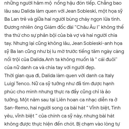
những người hâm mộ nồng hậu đón tiếp. Chẳng bao
lâu sau Dalida làm quen với Jean Sobieski, một họa sỹ
Ba Lan trẻ và giữa hai người bùng cháy ngọn lửa tình.
Đương nhiên ông Giám đốc đài “Châu Âu I” không thể
tha thứ cho sự phản bội của bà vợ và hai người chia
tay. Nhưng lại cũng không lâu, Jean Sobieski-anh họa
sỹ Ba lan cũng như bị lu mờ trước tiếng tăm ngày càng
nổi trội của Dalida.Anh ta không muốn là “ cái đuôi”
của nữ danh ca và chia tay với người đẹp.
Thời gian qua đi, Dalida làm quen với danh ca Italy
Luigi Tenco. Nữ ca sỹ tưởng như đã tìm được hạnh
phúc cho mình nhưng thực ra đấy cũng chỉ là ảo
tưởng. Một năm sau tại Liên hoan ca nhạc diễn ra ở
San-Remo, hai người song ca bài hát “ Vĩnh biệt, Tình
yêu, vĩnh biệt “ của chính ca sỹ này, nhưng bài hát
không được thực hiện đến chót. Bị chạm vào lòng tự