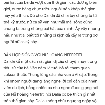
bài hát của bà đã vượt qua thời gian, các đường biên
giới, được hàng chục triệu người trên khắp thế gian
này yêu thích. Dù cho Dalida đã chia tay chúng ta từ
thế kỷ trước, nữ ca sỹ vẫn như mãi mãi sống cùng
chúng ta trong những bài hát của mình.
Ấy vậy nhưng
hầu như ít ai biết tới những bi kịch đã xẩy ra trong đời
người nữ ca sỹ này...
BẢN HỢP ĐỒNG VỚI NỮ HOÀNG NEFERTITI
Dalida kể một cách rất giản dị câu chuyện này trong
tiểu sử của bà. Vào năm 16 tuổi bà tới tham quan
Luksor thuộc Thung lũng các nhà vua ở Ai cập. Trong
khi nhóm người đang lắng nghe lời chỉ dẫn của nhân
viên du lịch, bỗng nhiên bà như nghe được giọng nói
của Nữ hoàng Nefertiti hỏi Dalia cô bé thích gì nhất
trên thế gian này. Dalia không chút ngượng ngập vội