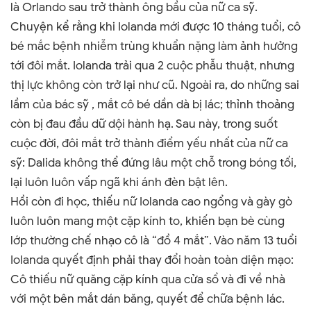
là Orlando sau trở thành ông bầu của nữ ca sỹ.
Chuyện kể rằng khi Iolanda mới được 10 tháng tuổi, cô
bé mắc bệnh nhiễm trùng khuẩn nặng làm ảnh hưởng
tới đôi mắt. Iolanda trải qua 2 cuộc phẫu thuật, nhưng
thị lực không còn trở lại như cũ. Ngoài ra, do những sai
lầm của bác sỹ , mắt cô bé dần dà bị lác; thỉnh thoảng
còn bị đau đầu dữ dội hành hạ. Sau này, trong suốt
cuộc đời, đôi mắt trở thành điểm yếu nhất của nữ ca
sỹ: Dalida không thể đứng lâu một chỗ trong bóng tối,
lại luôn luôn vấp ngã khi ánh đèn bật lên.
Hồi còn đi học
,
thiếu nữ Iolanda cao ngổng và gày gò
luôn luôn mang một cặp kính to
,
khiến bạn bè cùng
lớp thường chế nhạo cô là “
đ
ồ 4 mắt
”
. Vào năm 13 tuổi
Iolanda quyết định phải thay đổi hoàn toàn diện mạo:
Cô thiếu nữ quăng cặp kính qua cửa sổ và đi về nhà
với một bên mắt dán băng, quyết để chữa bệnh lác.