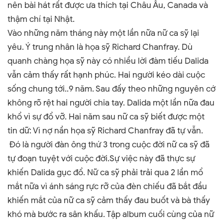
nên bài hát rất được ưa thích tại Châu Âu, Canada và
thậm chí tại Nhật.
Vào những năm tháng này một lần nữa nữ ca sỹ lại
yêu. Ý trung nhân là họa sỹ Richard Chanfray. Dù
quanh chàng họa sỹ này có nhiều lời đàm tiếu Dalida
vẫn cảm thấy rất hạnh phúc. Hai người kéo dài cuộc
sống chung tới..9 năm. Sau đấy theo những nguyên cớ
không rõ rệt hai người chia tay. Dalida một lần nữa đau
khổ vì sự đổ vỡ. Hai năm sau nữ ca sỹ biết được một
tin dữ: Vì nợ nần họa sỹ Richard Chanfray đã tự vẫn.
Đó là người đàn ông thứ 3 trong cuộc đời nữ ca sỹ đã
tự đoạn tuyệt với cuộc đời.Sự việc này đã thực sự
khiến Dalida gục đổ. Nữ ca sỹ phải trải qua 2 lần mổ
mắt nữa vì ánh sáng rực rỡ của đèn chiếu đã bắt đầu
khiến mắt của nữ ca sỹ cảm thấy đau buốt và bà thấy
khó mà bước ra sân khấu. Tập album cuối cùng của nữ