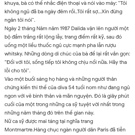
khuya, bà có thể nhắc điện thoại và nói vào máy: “Tôi
không ngủ đã ba ngày đêm rồi..Tôi rất sợ...Xin đừng
ngăn tôi nói”.
Ngày 2 tháng Năm năm 1987 Dalida vận lên người một
bộ đầm trắng rất lộng lẫy, trang điểm rất kỹ, sau đó
uống một liều thuốc ngủ cực mạnh pha lẫn rượu
whitsky. Những dòng di chúc của bà để lại rất vắn gọn:
“Đối với tôi, sống tiếp tôi không chịu nổi nữa.
Hãy tha
lỗi cho tôi
”
.
Vào một buổi sáng họ hàng và những người thân
chứng kiến thi thể của diva 54 tuổi nom như đang ngủ
ngon với vẻ bình thản và mãn nguyện. Đó là giây phút
cuối của một trong những ca sỹ tuyệt vời nhất trong
những năm tháng đó trên thế gian này.
Nữ ca sỹ được mai táng tại nghĩa trang
Montmartre.Hàng chục ngàn người dân Paris đã tiễn