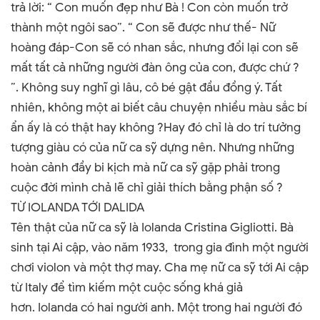
trả lời: “ Con muốn đẹp như Bà ! Con còn muốn trở
thành một ngôi sao”. “ Con sẽ được như thế- Nữ
hoàng đáp-Con sẽ có nhan sắc, nhưng đổi lại con sẽ
mất tất cả những người đàn ông của con, được chứ ?
”. Không suy nghĩ gì lâu, cô bé gật đầu đồng ý.
Tất
nhiên, không một ai biết câu chuyện nhiều màu sắc bí
ẩn ấy là có thật hay không ?Hay đó chỉ là do trí tưởng
tượng giàu có của nữ ca sỹ dựng nên. Nhưng những
hoàn cảnh đầy bi kịch mà nữ ca sỹ gặp phải trong
cuộc đời mình chả lẽ chỉ giải thích bằng phận số ?
TỪ IOLANDA TỚI DALIDA
Tên thật của nữ ca sỹ là Iolanda Cristina Gigliotti. Bà
sinh tại Ai cập, vào năm 1933, trong gia đình một người
chơi violon và một thợ may. Cha mẹ nữ ca sỹ tới Ai cập
từ Italy để tìm kiếm một cuộc sống khá giả
hơn.
Iolanda có hai người anh. Một trong hai người đó