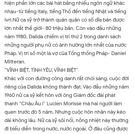
hiện phần lớn các bài hát bằng nhiều ngôn ngữ khác
nhau-từ tiếng Italy, tiếng Thổ đến tiếng Nhật và tiếng
Ivri.Nữ ca sỹ trở thành quán quân có số dĩa bán được
lớn nhất thế giới- 80 triệu bản. Còn vào đầu những
năm 1980
,
Dalida chiếm vị trí thứ 2 trong danh sách
những người phụ nữ có ảnh hướng lớn nhất của nước
Pháp. Vị trí số một là vợ của Tổng thống Pháp
-
Daniel
Mitteran.
“VĨNH BIỆT, TÌNH YÊU, VĨNH BIỆT
”
Khác với con đường công danh rất chói sáng, cuộc đời
riêng của Dalida không thành đạt. Vào đầu những năm
1960 nữ ca sỹ kết hôn với ông Giám đốc đài phát
thanh “Châu Âu I” Lucien Morisse mà hai người làm
quen trước đó 5 năm. Nhưng cuộc hôn nhân này kéo
dài không lâu. Nữ ca sỹ sôi nổi, nồng nhiệt này thường
đi biểu diễn trong nước, nước ngoài. Ở đâu cũng được