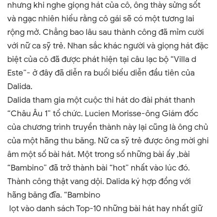
nhưng khi nghe giọng hát của cô, ông thày sửng sốt
và ngạc nhiên hiểu rằng cô gái sẽ có một tương lai
rộng mở. Chẳng bao lâu sau thành công đã mỉm cười
với nữ ca sỹ trẻ. Nhan sắc khác người và giọng hát đặc
biệt của cô đã được phát hiện tại câu lạc bộ “Villa d
Este
”
- ở đây đã diễn ra buổi biểu diễn đầu tiên của
Dalida.
Dalida tham gia một cuộc thi hát do đài phát thanh
“Châu Âu 1” tổ chức. Lucien Morisse-ông Giám đốc
của chương trình truyền thành này lại cũng là ông chủ
của một hãng thu băng. Nữ ca sỹ trẻ được ông mời ghi
âm một số bài hát. Một trong số những bài ấy ,bài
“Bambino
”
đã trở thành bài “hot” nhất vào lúc đó.
Thành công thật vang dội. Dalida ký hợp đồng với
hãng băng đĩa. “Bambino
lọt vào danh sách Top-10 những bài hát hay nhất giữ