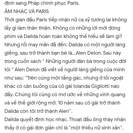
định sang Pháp chinh phục Paris.
ÂM NHẠC VÀ PARIS
Thời gian đầu Paris tiếp nhận nữ ca sỹ tương lai không
lấy gì làm thân thiện. Không có những lời mời đóng
phim và Dalida hoàn toàn không thể hiểu sẽ làm gì?
Nhưng rồi may mắn đã đến: Dalida có một người láng
giềng, sau trở thành bạn bè là...Alen Delon. Sau này
trong cuốn sách “ Những người đàn bà trong cuộc đời
tôi “ Alen Delon đã viết về người láng giềng của mình
như sau: “Trên cùng một tầng gác, nhưng ở lối ngoặt
khác có căn buồng của cô gái Iolanda Gigliotti nào
đấy. Chúng tôi cùng có mơ ước về những vinh quang
và về thế giới rộng mở. 10 năm sau cô gái trở thành
Dalida còn tôi trở thành Alen
”
.
Dalida quyết định học nhạc. Thoạt đầu ông thày nhận
thấy ở cô gái đơn giản chỉ là “một thiếu nữ xinh xắn
”
,