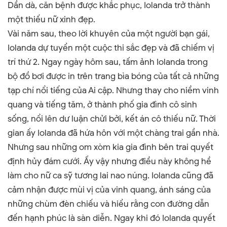
Dần dà, căn bệnh được khắc phục, Iolanda trở thành
một thiếu nữ xinh đẹp.
Vài năm sau, theo lời khuyên của một người bạn gái,
Iolanda dự tuyển một cuộc thi sắc đẹp và đã chiếm vị
trí thứ 2.
Ngay ngày hôm sau, tấm ảnh Iolanda trong
bộ đồ bơi được in trên trang bìa bóng của tất cả những
tạp chí nổi tiếng của Ai cập. Nhưng thay cho niềm vinh
quang và tiếng tăm, ở thành phố gia đình cô sinh
sống, nổi lên dư luận chửi bởi, kết án cô thiếu nữ. Thời
gian ấy Iolanda đã hứa hôn với một chàng trai gần nhà.
Nhưng sau những om xòm kia gia đình bên trai quyết
định hủy đám cưới. Ấy vậy nhưng điều này không hề
làm cho nữ ca sỹ tương lai nao núng. Iolanda cũng đã
cảm nhận được mùi vị của vinh quang, ánh sáng của
những chùm đèn chiếu và hiểu rằng con đường dẫn
đến hạnh phúc là sàn diễn. Ngay khi đó Iolanda quyết