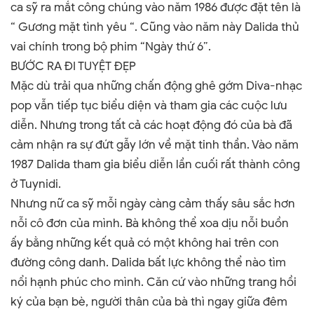
ca sỹ ra mắt công chúng vào năm 1986 được đặt tên là
“ Gương mặt tình yêu “. Cũng vào năm này Dalida thủ
vai chính trong bộ phim “Ngày thứ 6
”
.
BƯỚC RA ĐI TUYỆT ĐẸP
Mặc dù trải qua những chấn động ghê gớm Diva-nhạc
pop vẫn tiếp tục biểu diện và tham gia các cuộc lưu
diễn. Nhưng trong tất cả các hoạt động đó của bà đã
cảm nhận ra sự đứt gẫy lớn về mặt tinh thần. Vào năm
1987 Dalida tham gia biểu diễn lần cuối rất thành công
ở Tuynidi.
Nhưng nữ ca sỹ mỗi ngày càng cảm thấy sâu sắc hơn
nỗi cô đơn của mình. Bà không thể xoa dịu nỗi buồn
ấy bằng những kết quả có một không hai trên con
đường công danh. Dalida bất lực không thể nào tìm
nổi hạnh phúc cho mình. Căn cứ vào những trang hồi
ký của bạn bè, người thân của bà thì ngay giữa đêm