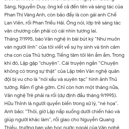
Sáng, Nguyễn Duy, ông kể cả đến tên và sáng tác của
Phan Thị Vàng Anh, còn bảo đấy là con gái anh Chế
Lan Viên, rồi Phan Triều Hải. Ông nói, lớp trẻ sáng tác
văn chương cần phải có cái nhìn tương lai.
Tháng 7/1995, báo Văn nghệ in bài bút ký “Như muôn
vàn người lính” của tôi viết về sự hy sinh và tình cảm
cha con của Thủ tướng. Tiếng tăm tôi lên ầm ầm. Trong
khi đó, Lập gặp “chuyện”. Cái truyện ngắn “Chuyện
không có trong sự thật” của Lập trên Văn nghệ quân
đội bị vu cho là “nói xấu và xuyên tạc” hình ảnh Thủ
tướng. Rầm rĩ ghê gớm. Chỉ còn hơn một tháng nữa,
Văn nghệ Trẻ phải ra rồi (dự định đầu tháng 9/1995).
Hữu Thỉnh là người quyền biến trong xử lý, “né họa”.
Anh bảo: “Thôi, giờ Lập nấp xuống dưới chiến hào và
giúp người khác làm”, rồi giao cho Nguyễn Quang
Thiều, trưởng ban văn học nước ngoài của Văn nghệ