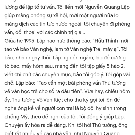
lương để lập tổ tư vấn. Tôi liền mời Nguyễn Quang Lập
giúp mảng phóng sự xã hội, mời một người nữa lo
mảng dịch các tin tức nước ngoài, tôi chuyên đi phỏng
vấn, đối thoại với các chính trị gia…
Giữa hè 1995, Lập háo hức thông báo: “Hữu Thỉnh mời
tao về báo Văn nghệ, làm tờ Văn nghệ Trẻ, mày ạ”. Tôi
bảo, nhận ngay thôi. Lập nghiền ngẫm, lập đề cương
tờ báo, mấy hôm sau, mang đến tôi tập giấy 5 hào 2,
viết chi chít các chuyên mục, bảo tôi góp ý. Tôi góp vài
chỗ. Lập bảo: “Tao cần một bài phỏng vấn Thủ tướng
về văn học trẻ cho số ra đầu tiên”. Vừa hay, chiều hôm
ấy, Thủ tướng Võ Văn Kiệt cho thư ký gọi tôi lên để
nghe ông kể về người con trai là bộ đội hy sinh trong
chống Mỹ, theo đề nghị của tôi. Tôi đồng ý giúp Lập.
Chuyện ấy hóa ra dễ dàng. Khi tôi hỏi Thủ tướng, ông
biết rất nhiều về các nhà văn, như Nguyễn Quang