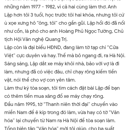
những năm 1977 - 1982, vì cả hai cùng làm thơ. Anh
Lập hơn tôi 3 tuổi, học trước tôi hai khóa, nhưng tôi cứ
ù xọe xưng hô “ông, tôi” cho gần gũi. Lập hồi đó đã nổi
như cồn, là phó cho anh Hoàng Phủ Ngọc Tường, Chủ
tịch Hội Văn nghệ Quang Trị.
Lập còn là đại biểu HĐND, đang làm tờ tạp chí “Cửa
Việt” cực duyên và hay. Thế mà bỏ ngang đi, ra Hà Nội.
Sáng sáng, Lập dắt xe máy khỏi nhà, bảo với vợ là đi
làm, nhưng đã có việc đâu, chỉ chạy rông kiếm tiền
vặt, nói thế cho vợ con yên tâm.
Làm thư ký tòa soạn, tôi tìm cách đặt bài Lập để bạn
có thêm tiền mua xăng đổ xe máy chạy rông.
Đầu năm 1995, tờ “Thanh niên thời đại” chuyển vào
miền Nam để ê kíp trong đó làm, vừa hay có tờ “Văn
hóa” lại chuyển từ Nam ra Hà Nội để tòa soạn làm.
Tổng biên tập “Văn hóa” mời tôi giúp, cho ba suất