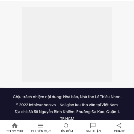
Chịu trách nhiệm nội dung: Nhà báo, Nhà thơ Lê Thiếu Nhơn.
© 2022 lethieunhon.vn - Nơi giao lưu thơ văn tại Việt Nam
Địa chỉ: Số 58 Nguyễn Bình Khiêm, Phường Đa Kao, Quận 1,
TP.HCM
Email: lethieunhonvn@gmail.com.
TRANG CHỦ
CHUYÊN MỤC
TÌM KIẾM
BÌNH LUẬN
CHIA SẺ