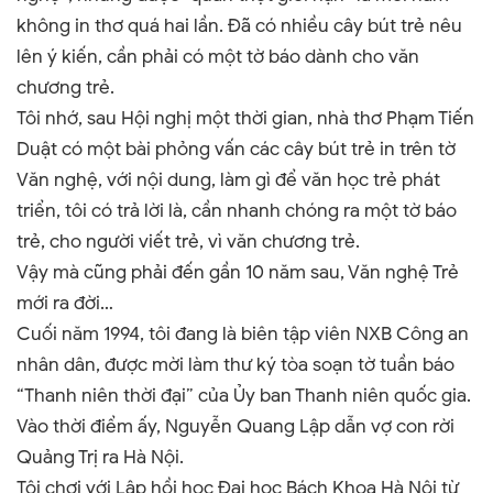
không in thơ quá hai lần. Đã có nhiều cây bút trẻ nêu
lên ý kiến, cần phải có một tờ báo dành cho văn
chương trẻ.
Tôi nhớ, sau Hội nghị một thời gian, nhà thơ Phạm Tiến
Duật có một bài phỏng vấn các cây bút trẻ in trên tờ
Văn nghệ, với nội dung, làm gì để văn học trẻ phát
triển, tôi có trả lời là, cần nhanh chóng ra một tờ báo
trẻ, cho người viết trẻ, vì văn chương trẻ.
Vậy mà cũng phải đến gần 10 năm sau, Văn nghệ Trẻ
mới ra đời…
Cuối năm 1994, tôi đang là biên tập viên NXB Công an
nhân dân, được mời làm thư ký tòa soạn tờ tuần báo
“Thanh niên thời đại” của Ủy ban Thanh niên quốc gia.
Vào thời điểm ấy, Nguyễn Quang Lập dẫn vợ con rời
Quảng Trị ra Hà Nội.
Tôi chơi với Lập hồi học Đại học Bách Khoa Hà Nội từ