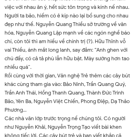
việc với nhau ăn ý, hết sức tôn trọng và kính nể nhau.
Người ta bảo, hiếm có ê kíp nào lại bổ sung cho nhau
đẹp như thế. Nguyễn Quang Thiều sở trường về văn
hóa, Nguyễn Quang Lập mạnh về các ngón nghề báo
chí, còn tôi thì am hiểu về chính trị (?). Hữu Thỉnh vỗ
vai Thiều, ánh mắt long lanh, say đắm: “Anh ghen với
chú đấy, có cả tả phù lẫn hữu bật. Mày sướng hơn tao
nhiều quá”.
Rồi cùng với thời gian, Văn nghệ Trẻ thêm các cây bút
khác cùng tham gia vào: Bảo Ninh, Trần Quang Quý,
Trần Anh Thái, Hồng Thanh Quang, Thành Đức Trinh
Bảo, Yên Ba, Nguyễn Việt Chiến, Phong Điệp, Dạ Thảo
Phương…
Các nhà văn lớp trước trọng nể chúng tôi. Có người
như Nguyễn Khải, Nguyễn Trọng Tạo viết bài khen
không tiếc lời. Các cây bút trẻ và bạn viết khắp cả