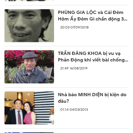
PHÙNG GIA LỘC và Cái Đêm
Hôm Ấy Đêm Gì chấn động 30
năm trước
20:03 07/09/2018
TRẦN ĐĂNG KHOA bị vu vạ
Phản Động khi viết bài chống
lại sự ngang ngược của Trung
21:49 16/08/2019
Quốc
Nhà báo MINH DIỆN bị kiện do
đâu?
01:14 04/03/2013