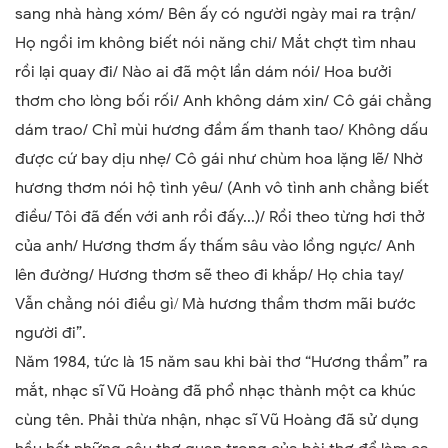
sang nhà hàng xóm/ Bên ấy có người ngày mai ra trận/
Họ ngồi im không biết nói năng chi/ Mắt chợt tìm nhau
rồi lại quay đi/ Nào ai đã một lần dám nói/ Hoa bưởi
thơm cho lòng bối rối/ Anh không dám xin/ Cô gái chẳng
dám trao/ Chỉ mùi hương đầm ấm thanh tao/ Không dấu
được cứ bay dịu nhẹ/ Cô gái như chùm hoa lặng lẽ/ Nhờ
hương thơm nói hộ tình yêu/ (Anh vô tình anh chẳng biết
điều/ Tôi đã đến với anh rồi đấy...)/ Rồi theo từng hơi thở
của anh/ Hương thơm ấy thấm sâu vào lồng ngực/ Anh
lên đường/ Hương thơm sẽ theo đi khắp/ Họ chia tay/
Vẫn chẳng nói điều gì
Mà hương thầm thơm mãi bước
/
người đi”.
Năm 1984, tức là 15 năm sau khi bài thơ “Hương thầm” ra
mắt, nhạc sĩ Vũ Hoàng đã phổ nhạc thành một ca khúc
cùng tên. Phải thừa nhận, nhạc sĩ Vũ Hoàng đã sử dụng