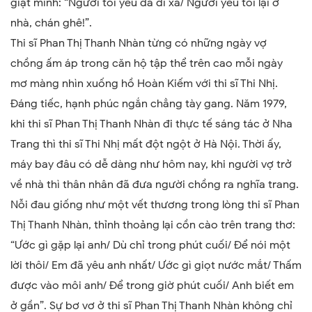
giật mình: “Người tôi yêu đã đi xa/ Người yêu tôi lại ở
nhà, chán ghê!”.
Thi sĩ Phan Thị Thanh Nhàn từng có những ngày vợ
chồng ấm áp trong căn hộ tập thể trên cao mỗi ngày
mơ màng nhìn xuống hồ Hoàn Kiếm với thi sĩ Thi Nhị.
Đáng tiếc, hạnh phúc ngắn chẳng tày gang. Năm 1979,
khi thi sĩ Phan Thị Thanh Nhàn đi thực tế sáng tác ở Nha
Trang thì thi sĩ Thi Nhị mất đột ngột ở Hà Nội. Thời ấy,
máy bay đâu có dễ dàng như hôm nay, khi người vợ trở
về nhà thì thân nhân đã đưa người chồng ra nghĩa trang.
Nỗi đau giống như một vết thương trong lòng thi sĩ Phan
Thị Thanh Nhàn, thỉnh thoảng lại cồn cào trên trang thơ:
“Ước gì gặp lại anh/ Dù chỉ trong phút cuối/ Để nói một
lời thôi/ Em đã yêu anh nhất/ Ước gì giọt nước mắt/ Thấm
được vào môi anh/ Để trong giờ phút cuối/ Anh biết em
ở gần”. Sự bơ vơ ở thi sĩ Phan Thị Thanh Nhàn không chỉ