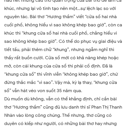
hầu hết những câu thơ quan trọng của bài thơ để làm ca
khúc, nhưng lại vô tình tạo nên một…sự lệch lạc so với
nguyên tác. Bài thơ “Hương thầm” viết “cửa số hai nhà
cuối phố, không hiểu vì sao không khép bao giờ”, còn ca
khúc thì “khung cửa sổ hai nhà cuối phố, chẳng hiểu vì
sao không khép bao giờ”. Có thể do phục vụ giai điệu và
tiết tấu, phải thêm chữ “khung”, nhưng ngẫm nghĩ thì
thấy rất buồn cười. Cửa sổ mới có khả năng khép hoặc
mở, còn cái khung của cửa sổ thì phải cố định. Đã là
“khung cửa sổ” thì vĩnh viễn “không khép bao giờ”, chứ
đừng thắc mắc “vì sao”. Vậy mà, kỳ lạ thay, “khung cửa
sổ” vẫn hát véo von suốt 35 năm qua.
Dù muốn dù không, vẫn có thể khẳng định, chỉ cần bài
thơ “Hương thầm” cũng đủ lưu danh thi sĩ Phan Thị Thanh
Nhàn vào lòng công chúng. Thế nhưng, thơ cũng có
duyên có kiếp như người, có những bài thơ hay nhưng