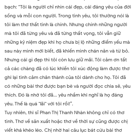
bạch: “Tôi là người chỉ nhìn cái đẹp, cái đáng yêu của đời
sống và mỗi con người. Trong tình yêu, tôi thường nói là
tôi làm thơ thất tình là chính. Nhưng chính những người
mà tôi đã từng yêu và đã từng thất vọng, tôi vẫn giữ
những kỷ niệm đẹp khi họ chưa bị lộ những điểm yếu mà
sau này mình mới biết, đã khiến mình chán nản và từ bỏ.
Nhưng cái gì đẹp thì tôi còn lưu giữ mãi. Tôi cảm ơn tất
cả các chàng đã có lúc khiến tôi xúc động làm được thơ
ghi lại tình cảm chân thành của tôi dành cho họ. Tôi đã
có những bài thơ được bạn bè và người đọc chia sẻ, yêu
thích. Đó là nhờ tôi đã... yêu nhầm khi nghĩ là họ đáng
yêu. Thế là quá "lãi" với tôi rồi!”.
Tuy nhiên, thi sĩ Phan Thị Thanh Nhàn không chỉ có thơ
tình. Thơ về sản xuất hoặc thơ về thời sự cũng được chị
viết khá khéo léo. Chị nhờ hai câu lục bát cứu bài thơ