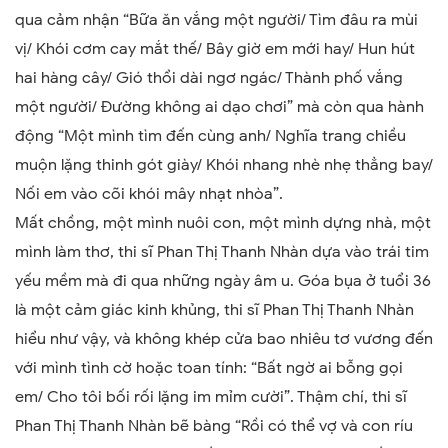
qua cảm nhận “Bữa ăn vắng một người/ Tìm đâu ra mùi
vị/ Khói cơm cay mắt thế/ Bây giờ em mới hay/ Hun hút
hai hàng cây/ Gió thổi dài ngơ ngác/ Thành phố vắng
một người/ Đường không ai dạo chơi” mà còn qua hành
động “Một mình tìm đến cùng anh/ Nghĩa trang chiều
muộn lặng thinh gót giày/ Khói nhang nhè nhẹ thẳng bay/
Nối em vào cõi khói mây nhạt nhòa”.
Mất chồng, một mình nuôi con, một mình dựng nhà, một
mình làm thơ, thi sĩ Phan Thị Thanh Nhàn dựa vào trái tim
yếu mềm mà đi qua những ngày âm u. Góa bụa ở tuổi 36
là một cảm giác kinh khủng, thi sĩ Phan Thị Thanh Nhàn
hiểu như vậy, và không khép cửa bao nhiêu tơ vương đến
với mình tình cờ hoặc toan tính: “Bất ngờ ai bỗng gọi
em/ Cho tôi bối rối lặng im mỉm cười”. Thậm chí, thi sĩ
Phan Thị Thanh Nhàn bẽ bàng “Rồi có thể vợ và con ríu