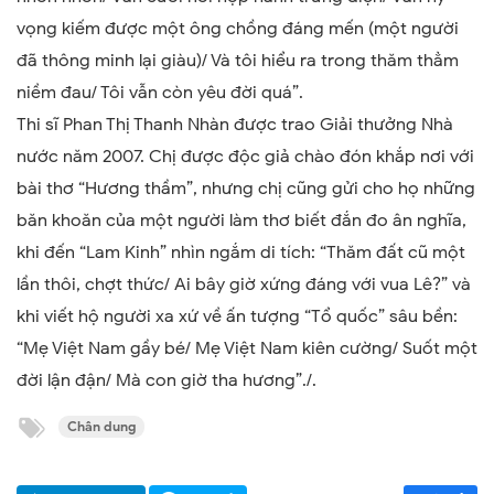
vọng kiếm được một ông chồng đáng mến (một người
đã thông minh lại giàu)/ Và tôi hiểu ra trong thăm thẳm
niềm đau/ Tôi vẫn còn yêu đời quá”.
Thi sĩ Phan Thị Thanh Nhàn được trao Giải thưởng Nhà
nước năm 2007. Chị được độc giả chào đón khắp nơi với
bài thơ “Hương thầm”, nhưng chị cũng gửi cho họ những
băn khoăn của một người làm thơ biết đắn đo ân nghĩa,
khi đến “Lam Kinh” nhìn ngắm di tích: “Thăm đất cũ một
lần thôi, chợt thức/ Ai bây giờ xứng đáng với vua Lê?” và
khi viết hộ người xa xứ về ấn tượng “Tổ quốc” sâu bền:
“Mẹ Việt Nam gầy bé/ Mẹ Việt Nam kiên cường/ Suốt một
đời lận đận/ Mà con giờ tha hương”./.
Chân dung