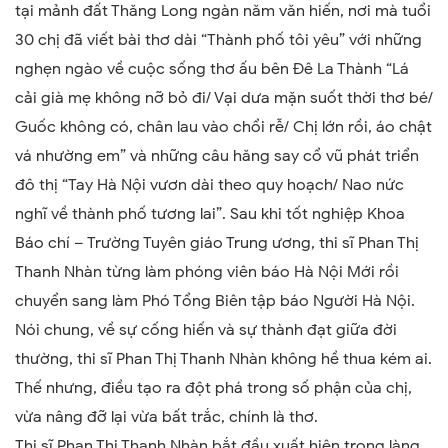
tại mảnh đất Thăng Long ngàn năm văn hiến, nơi mà tuổi
30 chị đã viết bài thơ dài “Thành phố tôi yêu” với những
nghẹn ngào về cuộc sống thơ ấu bên Đê La Thành “Lá
cải già mẹ không nỡ bỏ đi/ Vại dưa mặn suốt thời thơ bé/
Guốc không có, chân lau vào chổi rễ/ Chị lớn rồi, áo chật
vá nhường em” và những câu hăng say cổ vũ phát triển
đô thị “Tay Hà Nội vươn dài theo quy hoạch/ Nao nức
nghĩ về thành phố tương lai”. Sau khi tốt nghiệp Khoa
Báo chí – Trường Tuyên giáo Trung ương, thi sĩ Phan Thị
Thanh Nhàn từng làm phóng viên báo Hà Nội Mới rồi
chuyển sang làm Phó Tổng Biên tập báo Người Hà Nội.
Nói chung, về sự cống hiến và sự thành đạt giữa đời
thường, thi sĩ Phan Thị Thanh Nhàn không hề thua kém ai.
Thế nhưng, điều tạo ra đột phá trong số phận của chị,
vừa nâng đỡ lại vừa bất trắc, chính là thơ.
Thi sĩ Phan Thị Thanh Nhàn bắt đầu xuất hiện trong làng