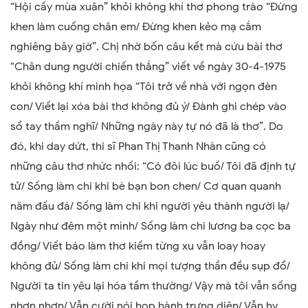
“Hội cấy mùa xuân” khỏi không khí thơ phong trào “Đừng
khen làm cuống chân em/ Đừng khen kẻo mạ cắm
nghiêng bây giờ”. Chị nhờ bốn câu kết mà cứu bài thơ
“Chân dung người chiến thắng” viết về ngày 30-4-1975
khỏi không khí minh họa “Tôi trở về nhà với ngọn đèn
con/ Viết lại xóa bài thơ không đủ ý/ Đành ghi chép vào
sổ tay thầm nghĩ/ Những ngày này tự nó đã là thơ”. Do
đó, khi day dứt, thi sĩ Phan Thị Thanh Nhàn cũng có
những câu thơ nhức nhối: “Có đôi lúc buồ/ Tôi đã định tự
tử/ Sống làm chi khi bè bạn bon chen/ Cơ quan quanh
năm đấu đá/ Sống làm chi khi người yêu thành người lạ/
Ngày như đêm một mình/ Sống làm chi lương ba cọc ba
đồng/ Viết báo làm thơ kiếm từng xu vẫn loay hoay
không đủ/ Sống làm chi khi mọi tượng thần đều sụp đổ/
Người ta tin yêu lại hóa tầm thường/ Vậy mà tôi vẫn sống
nhơn nhơn/ Vẫn cười nói họp hành trưng diện/ Vẫn hy