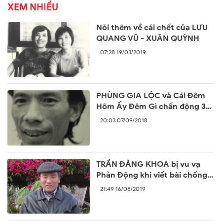
XEM NHIỀU
Nói thêm về cái chết của LƯU
QUANG VŨ - XUÂN QUỲNH
07:28 19/03/2019
PHÙNG GIA LỘC và Cái Đêm
Hôm Ấy Đêm Gì chấn động 30
năm trước
20:03 07/09/2018
TRẦN ĐĂNG KHOA bị vu vạ
Phản Động khi viết bài chống
lại sự ngang ngược của Trung
21:49 16/08/2019
Quốc