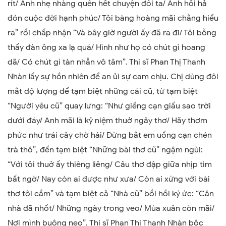
rít/ Anh nhẹ nhàng quên hết chuyện đôi ta/ Anh hối hả
đón cuộc đời hạnh phúc/ Tôi bàng hoàng mãi chẳng hiểu
ra” rồi chấp nhận “Và bây giờ người ấy đã ra đi/ Tôi bỗng
thấy đàn ông xa lạ quá/ Hình như họ có chút gì hoang
dã/ Có chút gì tàn nhẫn vô tâm”. Thi sĩ Phan Thị Thanh
Nhàn lấy sự hồn nhiên để an ủi sự cam chịu. Chị dùng đôi
mắt độ lượng để tạm biệt những cái cũ, từ tạm biệt
“Người yêu cũ” quay lưng: “Như giếng cạn giấu sao trời
dưới đáy/ Anh mãi là kỷ niệm thuở ngây thơ/ Hãy thơm
phức như trái cây chờ hái/ Đừng bắt em uống cạn chén
trà thô”, đến tạm biệt “Những bài thơ cũ” ngậm ngùi:
“Với tôi thuở ấy thiêng liêng/ Câu thơ đập giữa nhịp tim
bất ngờ/ Nay còn ai được như xưa/ Còn ai xứng với bài
thơ tôi cầm” và tạm biệt cả “Nhà cũ” bồi hồi ký ức: “Căn
nhà đã nhốt/ Những ngày trong veo/ Mùa xuân còn mãi/
Nơi mình buông neo”. Thi sĩ Phan Thị Thanh Nhàn bộc