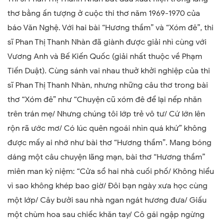
thơ bằng ấn tượng ở cuộc thi thơ năm 1969-1970 của
báo Văn Nghệ. Với hai bài “Hương thầm” và “Xóm đê”, thi
sĩ Phan Thị Thanh Nhàn đã giành được giải nhì cùng với
Vương Anh và Bế Kiến Quốc (giải nhất thuộc về Phạm
Tiến Duật). Cùng sánh vai nhau thuở khởi nghiệp của thi
sĩ Phan Thị Thanh Nhàn, nhưng những câu thơ trong bài
thơ “Xóm đê” như “Chuyện cũ xóm đê để lại nếp nhăn
trên trán mẹ/ Nhưng chúng tôi lớp trẻ vô tư/ Cứ lớn lên
rộn rã ước mơ/ Có lúc quên ngoái nhìn quá khứ” không
được mấy ai nhớ như bài thơ “Hương thầm”. Mang bóng
dáng một câu chuyện lãng mạn, bài thơ “Hương thầm”
miên man kỷ niệm: “Cửa sổ hai nhà cuối phố/ Không hiểu
vì sao không khép bao giờ/ Đôi bạn ngày xưa học cùng
một lớp/ Cây bưởi sau nhà ngan ngát hương đưa/ Giấu
một chùm hoa sau chiếc khăn tay/ Cô gái ngập ngừng