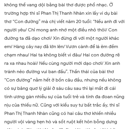
không thể vang dội bằng bài thơ được phổ nhạc. Ở
trường hợp thi sĩ Phan Thị Thanh Nhàn xin lấy ví dụ bài
thơ “Con đường” mà chị viết năm 20 tuổi: “Nếu anh đi với
người yêu/ Chỉ mong anh nhớ một điều nhỏ thôi/ Con
đường ta đã dạo chơi/ Xin đừng đi với một người khác
em/ Hàng cây nay đã lớn lên/ Vươn cành để lá êm đềm
chạm nhau/ Hai ta không biết vì đâu/ Hai con đường rẽ
ra xa nhau hoài/ Nếu cùng người mới dạo chơi/ Xin anh
tránh nẻo đường vui ban đầu”. Thần thái của bài thơ
“Con đường” nằm hết ở bốn câu đầu, nhưng nếu không
có sự bâng quơ lý giải ở sáu câu sau thì lại mất đi cái
tính ương gàn nhiễu sự của tuổi trẻ và tính đa đoan nũng
nịu của thiếu nữ. Cũng với kiểu suy tư bất trắc ấy, thi sĩ
Phan Thị Thanh Nhàn cũng có hai câu thơ khiến nhiều
người vội vàng hẹn hò và sốt ruột kết hôn bỗng dưng