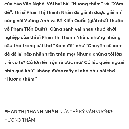
của báo Văn Nghệ. Với hai bài “Hương thầm” và “Xóm
đê”, thi sĩ Phan Thị Thanh Nhàn đã giành được giải nhì
cùng với Vương Anh và Bế Kiến Quốc (giải nhất thuộc
về Phạm Tiến Duật). Cùng sánh vai nhau thuở khởi
nghiệp của thi sĩ Phan Thị Thanh Nhàn, nhưng những
câu thơ trong bài thơ “Xóm đê” như “Chuyện cũ xóm
đê để lại nếp nhăn trên trán mẹ/ Nhưng chúng tôi lớp
trẻ vô tư/ Cứ lớn lên rộn rã ước mơ/ Có lúc quên ngoái
nhìn quá khứ” không được mấy ai nhớ như bài thơ
“Hương thầm”
PHAN THỊ THANH NHÀN
NỬA THẾ KỶ VẤN VƯƠNG
HƯƠNG THẦM