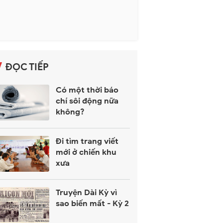
ĐỌC TIẾP
Có một thời báo
chí sôi động nữa
không?
Đi tìm trang viết
mới ở chiến khu
xưa
Truyện Dài Kỳ vì
sao biến mất - Kỳ 2