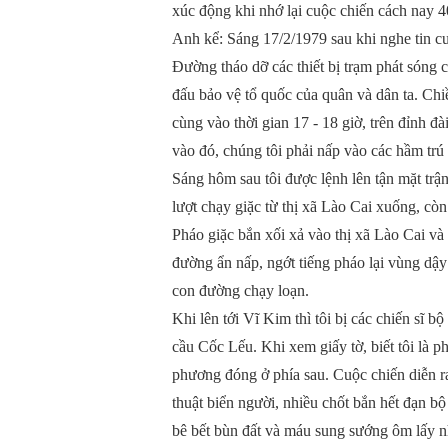
xúc động khi nhớ lại cuộc chiến cách nay 
Anh kể: Sáng 17/2/1979 sau khi nghe tin cuộ
Đường tháo dỡ các thiết bị trạm phát sóng 
đấu bảo vệ tổ quốc của quân và dân ta. Chi
cùng vào thời gian 17 - 18 giờ, trên đỉnh đ
vào đó, chúng tôi phải nấp vào các hầm trú
Sáng hôm sau tôi được lệnh lên tận mặt trận
lượt chạy giặc từ thị xã Lào Cai xuống, cò
Pháo giặc bắn xối xả vào thị xã Lào Cai và
đường ẩn nấp, ngớt tiếng pháo lại vùng dậy 
con đường chạy loạn.
Khi lên tới Vĩ Kim thì tôi bị các chiến sĩ bộ
cầu Cốc Lếu. Khi xem giấy tờ, biết tôi là 
phương đóng ở phía sau. Cuộc chiến diễn ra
thuật biển người, nhiều chốt bắn hết đạn bộ
bê bết bùn đất và máu sung sướng ôm lấy n