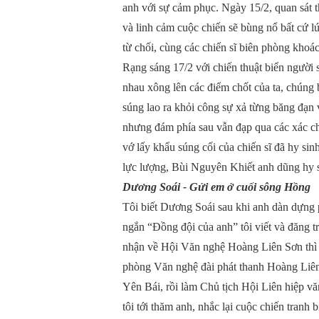
anh với sự cảm phục. Ngày 15/2, quan sát t
và linh cảm cuộc chiến sẽ bùng nổ bất cứ l
từ chối, cùng các chiến sĩ biên phòng khoá
Rạng sáng 17/2 với chiến thuật biển người
nhau xông lên các điểm chốt của ta, chúng
súng lao ra khỏi công sự xả từng băng đạn
nhưng đám phía sau vẫn đạp qua các xác ch
vớ lấy khẩu súng cối của chiến sĩ đã hy sin
lực lượng, Bùi Nguyên Khiết anh dũng hy s
Dương Soái - Gửi em ở cuối sông Hồng
Tôi biết Dương Soái sau khi anh dàn dựng 
ngắn “Đồng đội của anh” tôi viết và đăng 
nhận về Hội Văn nghệ Hoàng Liên Sơn thì t
phòng Văn nghệ đài phát thanh Hoàng Liên 
Yên Bái, rồi làm Chủ tịch Hội Liên hiệp v
tôi tới thăm anh, nhắc lại cuộc chiến tranh