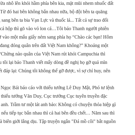
vừa nhô lên khỏi hầm phía bên kia, mặt mũi nhem nhuốc đất
n. Từ đó hai bên không bắn nhau nữa, bộ đội bên ta quăng
sang bên ta bia Vạn Lực và thuốc lá... Tất cả sự trao đổi
 cá hộp thì gõ vào vỏ lon cá…Tôi bảo Thanh người phiên
hữ vào một mẩu giấy ném sang phía họ “Chào các bạn! Hôm
nh đang đóng quân trên đất Việt Nam không?” Khoảng một
ời “Chừng nào quân của Việt Nam rút khỏi Campuchia thì
u tôi lại bảo Thanh viết mấy dòng đề nghị họ gỡ quả mìn
t đáp lại: Chúng tôi không thể gỡ được, vì sợ chỉ huy, nên
, Ngọc Bái báo cáo với thiếu tướng Lê Duy Mật, Phó tư lệnh
 thiếu tướng Văn Duy, Cục trưởng Cục tuyên truyền đặc
 anh. Trầm tư một lát anh bảo: Không có chuyện thỏa hiệp gì
, nếu tiếp tục bắn nhau thì cả hai bên đều chết… Năm sau thì
và biên giới lắng dịu. Tập truyện ngắn "Đá mồ côi" bắt nguồn