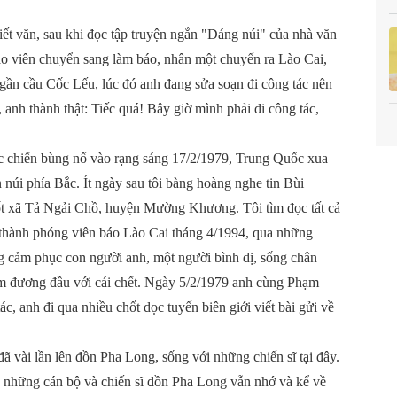
viết văn, sau khi đọc tập truyện ngắn "Dáng núi" của nhà văn
iáo viên chuyển sang làm báo, nhân một chuyến ra Lào Cai,
gần cầu Cốc Lếu, lúc đó anh đang sửa soạn đi công tác nên
 anh thành thật: Tiếc quá! Bây giờ mình phải đi công tác,
uộc chiến bùng nổ vào rạng sáng 17/2/1979, Trung Quốc xua
 núi phía Bắc. Ít ngày sau tôi bàng hoàng nghe tin Bùi
ốt xã Tả Ngải Chồ, huyện Mường Khương. Tôi tìm đọc tất cả
ở thành phóng viên báo Lào Cai tháng 4/1994, qua những
ng cảm phục con người anh, một người bình dị, sống chân
m đương đầu với cái chết. Ngày 5/2/1979 anh cùng Phạm
anh đi qua nhiều chốt dọc tuyến biên giới viết bài gửi về
ã vài lần lên đồn Pha Long, sống với những chiến sĩ tại đây.
 những cán bộ và chiến sĩ đồn Pha Long vẫn nhớ và kể về