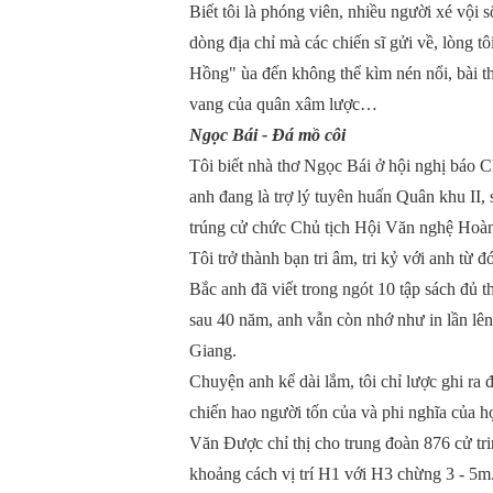
Biết tôi là phóng viên, nhiều người xé vội 
dòng địa chỉ mà các chiến sĩ gửi về, lòng t
Hồng" ùa đến không thể kìm nén nổi, bài th
vang của quân xâm lược…
Ngọc Bái - Đá mồ côi
Tôi biết nhà thơ Ngọc Bái ở hội nghị báo Ch
anh đang là trợ lý tuyên huấn Quân khu I
trúng cử chức Chủ tịch Hội Văn nghệ Hoàng
Tôi trở thành bạn tri âm, tri kỷ với anh từ 
Bắc anh đã viết trong ngót 10 tập sách đủ t
sau 40 năm, anh vẫn còn nhớ như in lần l
Giang.
Chuyện anh kể dài lắm, tôi chỉ lược ghi r
chiến hao người tốn của và phi nghĩa của 
Văn Được chỉ thị cho trung đoàn 876 cử trin
khoảng cách vị trí H1 với H3 chừng 3 - 5m.