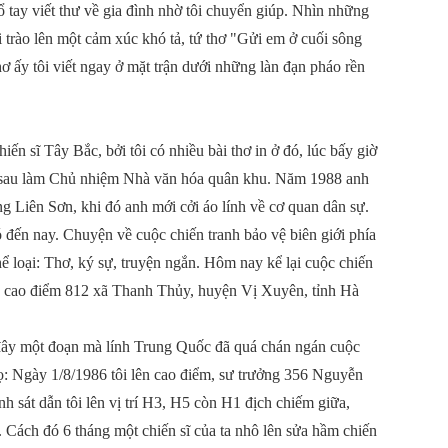
sổ tay viết thư về gia đình nhờ tôi chuyển giúp. Nhìn những
ôi trào lên một cảm xúc khó tả, tứ thơ "Gửi em ở cuối sông
ơ ấy tôi viết ngay ở mặt trận dưới những làn đạn pháo rền
iến sĩ Tây Bắc, bởi tôi có nhiều bài thơ in ở đó, lúc bấy giờ
I, sau làm Chủ nhiệm Nhà văn hóa quân khu. Năm 1988 anh
 Liên Sơn, khi đó anh mới cởi áo lính về cơ quan dân sự.
đó đến nay. Chuyện về cuộc chiến tranh bảo vệ biên giới phía
hể loại: Thơ, ký sự, truyện ngắn. Hôm nay kể lại cuộc chiến
ên cao điểm 812 xã Thanh Thủy, huyện Vị Xuyên, tỉnh Hà
a đây một đoạn mà lính Trung Quốc đã quá chán ngán cuộc
họ: Ngày 1/8/1986 tôi lên cao điểm, sư trưởng 356 Nguyễn
h sát dẫn tôi lên vị trí H3, H5 còn H1 địch chiếm giữa,
 Cách đó 6 tháng một chiến sĩ của ta nhô lên sửa hầm chiến