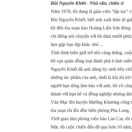
Bùi Nguyên Khiết - Nhà văn, chiến sĩ
Năm 1978, tôi đang là giáo viên “tập tọe” 
Bùi Nguyên Khiết, biết anh xuất thân từ g
tôi đến tòa soạn báo Hoàng Liên Sơn đóng 
chỉ đứng nói chuyện với tôi dăm mười phút,
hẹn gặp bạn dịp khác nhé…
Tình hình biên giới trở nên căng thẳng, c
60 vạn quân đồng loạt đánh phá 6 tỉnh miền
Nguyên Khiết đã anh dũng hy sinh trên ch
những tác phẩm của anh, nhất là khi tôi tr
người bạn từng làm báo với anh, tôi vô cù
thành với bạn bè và đồng nghiệp nhưng dá
Văn Mạc lên huyện Mường Khương công tác, 
tòa soạn rồi lên đồn biên phòng Pha Long.
Thời gian làm phóng viên báo Lào Cai, tôi đ
Mặc dù cuộc chiến đấu đã qua hơn 10 năm,