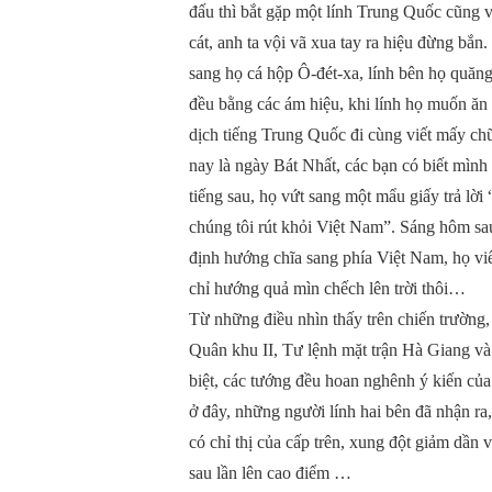
đấu thì bắt gặp một lính Trung Quốc cũng 
cát, anh ta vội vã xua tay ra hiệu đừng bắ
sang họ cá hộp Ô-đét-xa, lính bên họ quăng 
đều bằng các ám hiệu, khi lính họ muốn ăn
dịch tiếng Trung Quốc đi cùng viết mấy c
nay là ngày Bát Nhất, các bạn có biết mì
tiếng sau, họ vứt sang một mẩu giấy trả l
chúng tôi rút khỏi Việt Nam”. Sáng hôm sa
định hướng chĩa sang phía Việt Nam, họ viế
chỉ hướng quả mìn chếch lên trời thôi…
Từ những điều nhìn thấy trên chiến trường
Quân khu II, Tư lệnh mặt trận Hà Giang và
biệt, các tướng đều hoan nghênh ý kiến của
ở đây, những người lính hai bên đã nhận ra
có chỉ thị của cấp trên, xung đột giảm dần 
sau lần lên cao điểm …