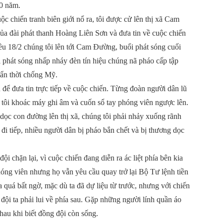
40 năm.
c chiến tranh biên giới nổ ra, tôi được cử lên thị xã Cam
của đài phát thanh Hoàng Liên Sơn và đưa tin về cuộc chiến
ều 18/2 chúng tôi lên tới Cam Đường, buổi phát sóng cuối
ài phát sóng nhấp nháy đèn tín hiệu chúng nã pháo cấp tập
 ẩn thời chống Mỹ.
 để đưa tin trực tiếp về cuộc chiến. Từng đoàn người dân lũ
n tôi khoác máy ghi âm và cuốn sổ tay phóng viên ngược lên.
 dọc con đường lên thị xã, chúng tôi phải nhảy xuống rãnh
đi tiếp, nhiều người dân bị pháo bắn chết và bị thương dọc
 đội chặn lại, vì cuộc chiến đang diễn ra ác liệt phía bên kia
phóng viên nhưng họ vẫn yêu cầu quay trở lại Bộ Tư lệnh tiền
 quá bất ngờ, mặc dù ta đã dự liệu từ trước, nhưng với chiến
 đội ta phải lui về phía sau. Gặp những người lính quần áo
hau khi biết đồng đội còn sống.