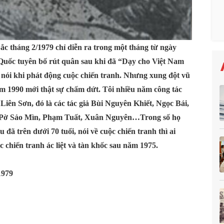
Bắc tháng 2/1979 chỉ diễn ra trong một tháng từ ngày
 Quốc tuyên bố rút quân sau khi đã “Dạy cho Việt Nam
 nói khi phát động cuộc chiến tranh. Nhưng xung đột vũ
năm 1990 mới thật sự chấm dứt. Tôi nhiều năm công tác
iên Sơn, đó là các tác giả Bùi Nguyên Khiết, Ngọc Bái,
 Pờ Sảo Mìn, Phạm Tuất, Xuân Nguyên…Trong số họ
 đã trên dưới 70 tuổi, nói về cuộc chiến tranh thì ai
 chiến tranh ác liệt và tàn khốc sau năm 1975.
1979