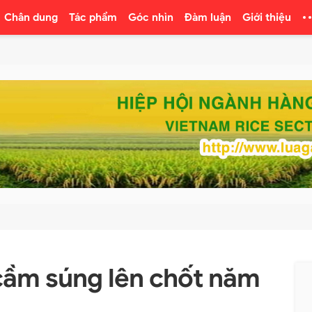
Chân dung
Tác phẩm
Góc nhìn
Đàm luận
Giới thiệu
cầm súng lên chốt năm