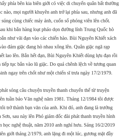
hấy phía bên kia biên giới có việc di chuyển quân bất thường
úc nào, mọi người khuyên anh trở lại phía sau, nhưng anh đã
c súng cùng chiếc máy ảnh, cuốn sổ phóng viên lên chốt.
 sau khi bắn hàng loạt pháo dọn đường lính Trung Quốc hò
 bắn như vãi đạn vào các chiến hào. Bùi Nguyên Khiết xách
 vào đám giặc đang hò nhau xông lên. Quân giặc ngã rạp
ết lao lên. Bắn hết đạn, Bùi Nguyên Khiết dùng lựu đạn rồi
h tiếp tục bắn vào lũ giặc. Do quá chênh lệch về tương quan
inh ngay trên chốt như một chiến sĩ trưa ngày 17/2/1979.
phát sóng câu chuyện truyền thanh chuyển thể từ truyện
trên tuần báo Văn nghệ năm 1981. Tháng 12/1984 tôi được
ôi trở thành bạn văn của anh. Khi đó, anh đang là trưởng
Sơn, sau này lên Phó giám đốc đài phát thanh truyền hình
ăn học nghệ thuật, năm 2010 anh nghỉ hưu. Sáng 16/2/2019
 biên giới tháng 2/1979, anh lặng đi một lúc, gương mặt đầy