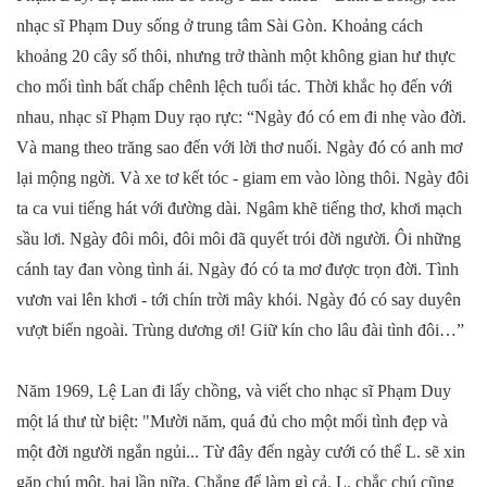
nhạc sĩ Phạm Duy sống ở trung tâm Sài Gòn. Khoảng cách
khoảng 20 cây số thôi, nhưng trở thành một không gian hư thực
cho mối tình bất chấp chênh lệch tuổi tác. Thời khắc họ đến với
nhau, nhạc sĩ Phạm Duy rạo rực: “Ngày đó có em đi nhẹ vào đời.
Và mang theo trăng sao đến với lời thơ nuối. Ngày đó có anh mơ
lại mộng ngời. Và xe tơ kết tóc - giam em vào lòng thôi. Ngày đôi
ta ca vui tiếng hát với đường dài. Ngâm khẽ tiếng thơ, khơi mạch
sầu lơi. Ngày đôi môi, đôi môi đã quyết trói đời người. Ôi những
cánh tay đan vòng tình ái. Ngày đó có ta mơ được trọn đời. Tình
vươn vai lên khơi - tới chín trời mây khói. Ngày đó có say duyên
vượt biển ngoài. Trùng dương ơi! Giữ kín cho lâu đài tình đôi…”
Năm 1969, Lệ Lan đi lấy chồng, và viết cho nhạc sĩ Phạm Duy
một lá thư từ biệt: "Mười năm, quá đủ cho một mối tình đẹp và
một đời người ngắn ngủi... Từ đây đến ngày cưới có thể L. sẽ xin
gặp chú một, hai lần nữa. Chẳng để làm gì cả. L. chắc chú cũng