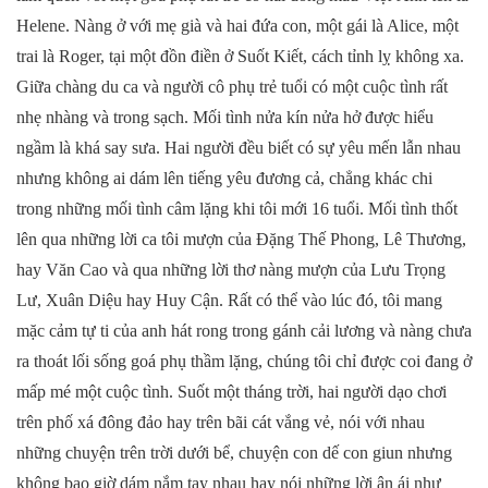
Helene. Nàng ở với mẹ già và hai đứa con, một gái là Alice, một
trai là Roger, tại một đồn điền ở Suốt Kiết, cách tỉnh lỵ không xa.
Giữa chàng du ca và người cô phụ trẻ tuổi có một cuộc tình rất
nhẹ nhàng và trong sạch. Mối tình nửa kín nửa hở được hiểu
ngầm là khá say sưa. Hai người đều biết có sự yêu mến lẫn nhau
nhưng không ai dám lên tiếng yêu đương cả, chẳng khác chi
trong những mối tình câm lặng khi tôi mới 16 tuổi. Mối tình thốt
lên qua những lời ca tôi mượn của Đặng Thế Phong, Lê Thương,
hay Văn Cao và qua những lời thơ nàng mượn của Lưu Trọng
Lư, Xuân Diệu hay Huy Cận. Rất có thể vào lúc đó, tôi mang
mặc cảm tự ti của anh hát rong trong gánh cải lương và nàng chưa
ra thoát lối sống goá phụ thầm lặng, chúng tôi chỉ được coi đang ở
mấp mé một cuộc tình. Suốt một tháng trời, hai người dạo chơi
trên phố xá đông đảo hay trên bãi cát vắng vẻ, nói với nhau
những chuyện trên trời dưới bể, chuyện con dế con giun nhưng
không bao giờ dám nắm tay nhau hay nói những lời ân ái như