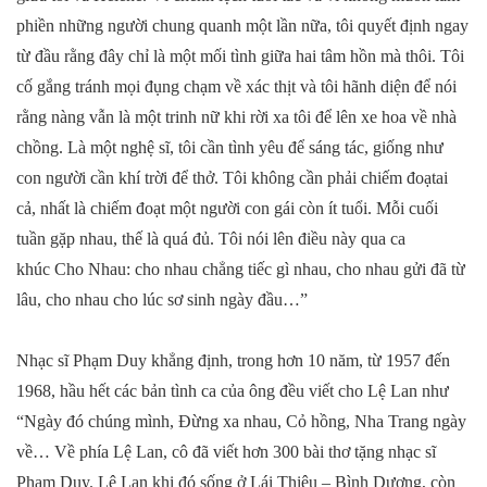
phiền những người chung quanh một lần nữa, tôi quyết định ngay
từ đầu rằng đây chỉ là một mối tình giữa hai tâm hồn mà thôi. Tôi
cố gắng tránh mọi đụng chạm về xác thịt và tôi hãnh diện để nói
rằng nàng vẫn là một trinh nữ khi rời xa tôi để lên xe hoa về nhà
chồng. Là một nghệ sĩ, tôi cần tình yêu để sáng tác, giống như
con người cần khí trời để thở. Tôi không cần phải chiếm đoạtai
cả, nhất là chiếm đoạt một người con gái còn ít tuổi. Mỗi cuối
tuần gặp nhau, thế là quá đủ. Tôi nói lên điều này qua ca
khúc Cho Nhau:
cho
nhau chẳng tiếc gì nhau, cho nhau gửi đã từ
lâu
, c
ho nhau cho lúc sơ sinh ngày đầu…”
Nhạc sĩ Phạm Duy khẳng định, trong hơn 10 năm, từ 1957 đến
1968, hầu hết các bản tình ca của ông đều viết cho Lệ Lan như
“Ngày đó chúng mình, Đừng xa nhau, Cỏ hồng, Nha Trang ngày
về… Về phía Lệ Lan, cô đã viết hơn 300 bài thơ tặng nhạc sĩ
Phạm Duy. Lệ Lan khi đó sống ở Lái Thiêu – Bình Dương, còn