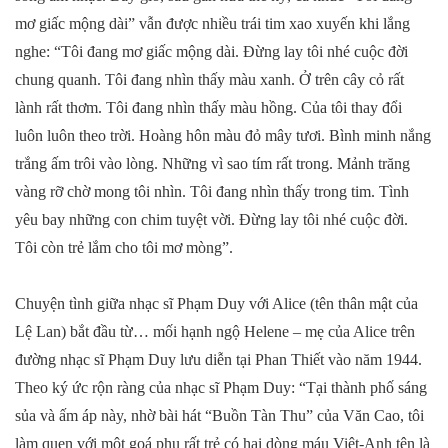
mơ giấc mộng dài” vẫn được nhiều trái tim xao xuyến khi lắng
nghe: “Tôi đang mơ giấc mộng dài. Đừng lay tôi nhé cuộc đời
chung quanh. Tôi đang nhìn thấy màu xanh. Ở trên cây cỏ rất
lành rất thơm. Tôi đang nhìn thấy màu hồng. Của tôi thay đổi
luôn luôn theo trời. Hoàng hôn màu đỏ mây tươi. Bình minh nắng
trắng ấm trôi vào lòng. Những vì sao tím rất trong. Mảnh trăng
vàng rỡ chờ mong tôi nhìn. Tôi đang nhìn thấy trong tim. Tình
yêu bay những con chim tuyệt vời. Đừng lay tôi nhé cuộc đời.
Tôi còn trẻ lắm cho tôi mơ mòng”.
Chuyện tình giữa nhạc sĩ Phạm Duy với Alice (tên thân mật của
Lệ Lan) bắt đầu từ… mối hạnh ngộ Helene – mẹ của Alice trên
đường nhạc sĩ Phạm Duy lưu diễn tại Phan Thiết vào năm 1944.
Theo ký ức rộn ràng của nhạc sĩ Phạm Duy: “Tại thành phố sáng
sủa và ấm áp này, nhờ bài hát “Buồn Tàn Thu” của Văn Cao, tôi
làm quen với một goá phụ rất trẻ có hai dòng máu Việt-Anh tên là