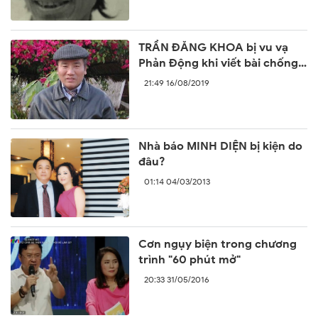
TRẦN ĐĂNG KHOA bị vu vạ
Phản Động khi viết bài chống
lại sự ngang ngược của Trung
21:49 16/08/2019
Quốc
Nhà báo MINH DIỆN bị kiện do
đâu?
01:14 04/03/2013
Cơn ngụy biện trong chương
trình "60 phút mở"
20:33 31/05/2016