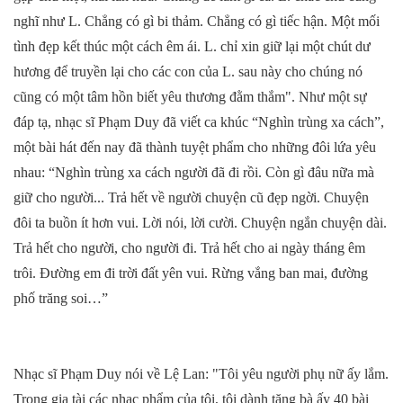
nghĩ như L. Chẳng có gì bi thảm. Chẳng có gì tiếc hận. Một mối
tình đẹp kết thúc một cách êm ái. L. chỉ xin giữ lại một chút dư
hương để truyền lại cho các con của L. sau này cho chúng nó
cũng có một tâm hồn biết yêu thương đằm thắm". Như một sự
đáp tạ, nhạc sĩ Phạm Duy đã viết ca khúc “Nghìn trùng xa cách”,
một bài hát đến nay đã thành tuyệt phẩm cho những đôi lứa yêu
nhau: “Nghìn trùng xa cách người đã đi rồi. Còn gì đâu nữa mà
giữ cho người... Trả hết về người chuyện cũ đẹp ngời. Chuyện
đôi ta buồn ít hơn vui. Lời nói, lời cười. Chuyện ngắn chuyện dài.
Trả hết cho người, cho người đi. Trả hết cho ai ngày tháng êm
trôi. Đường em đi trời đất yên vui. Rừng vắng ban mai, đường
phố trăng soi…”
Nhạc sĩ Phạm Duy nói về Lệ Lan: "Tôi yêu người phụ nữ ấy lắm.
Trong gia tài các nhạc phẩm của tôi, tôi dành tặng bà ấy 40 bài