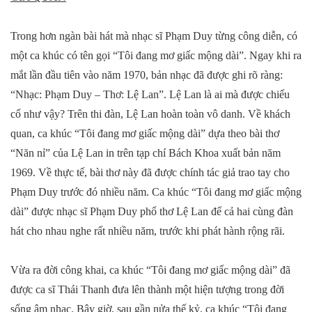
Trong hơn ngàn bài hát mà nhạc sĩ Phạm Duy từng công diễn, có
một ca khúc có tên gọi “Tôi đang mơ giấc mộng dài”. Ngay khi ra
mắt lần đầu tiên vào năm 1970, bản nhạc đã được ghi rõ ràng:
“Nhạc: Phạm Duy – Thơ: Lệ Lan”. Lệ Lan là ai mà được chiếu
cố như vậy? Trên thi đàn, Lệ Lan hoàn toàn vô danh. Về khách
quan, ca khúc “Tôi đang mơ giấc mộng dài” dựa theo bài thơ
“Năn nỉ” của Lệ Lan in trên tạp chí Bách Khoa xuất bản năm
1969. Về thực tế, bài thơ này đã được chính tác giả trao tay cho
Phạm Duy trước đó nhiều năm. Ca khúc “Tôi đang mơ giấc mộng
dài” được nhạc sĩ Phạm Duy phổ thơ Lệ Lan để cả hai cùng đàn
hát cho nhau nghe rất nhiều năm, trước khi phát hành rộng rãi.
Vừa ra đời công khai, ca khúc “Tôi đang mơ giấc mộng dài” đã
được ca sĩ Thái Thanh đưa lên thành một hiện tượng trong đời
sống âm nhạc. Bây giờ, sau gần nửa thế kỷ, ca khúc “Tôi đang