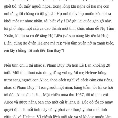
ghét bỏ, tôi thấy nguôi ngoai trong lòng khi nghe cả hai mẹ con
nói rằng tôi chẳng có tội gì cả ! Họ nói thế vì họ muốn kéo tôi ra
khỏi một sự nhục nhằn, tôi biết vậy ! Để ghi lại cuộc gặp gỡ này,
tôi phổ nhạc một câu ca dao thành một tình khúc nhan đề Nụ Tầm
Xuân, khi in ra có đề tặng Hệ Liên (về sau nàng lấy tên là Huệ
Liên, cũng do ở tên Helene mà ra): “Nụ tầm xuân nở ra xanh biếc,
em lấy chồng rồi anh tiếc lắm thay”!
Nếu tính chi li thì nhạc sĩ Phạm Duy lớn hơn Lệ Lan khoảng 20
tuổi. Mối tình thuở nào dung dằng với người mẹ Helene bỗng
trượt sang người con Alice, theo cách nghĩ và cách cảm của riêng
nhạc sĩ Phạm Duy: “Trong suốt một năm, hằng tuần, tôi lái xe hơi
tới đón Alice đi chơi… Một chiều mùa thu 1957, tôi tỏ tình với
Alice và được nàng ban cho một cái ừ lặng lẽ. Lúc đó tôi có ngay
quyết định là mối tình này cũng phải cao thượng như mối tình
giữa tôi và Helene. Vì chênh lệch tuổi tác và vì không muốn làm