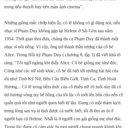
trong tiểu thuyết hay trên màn ảnh cinema”.
Những giăng mắc chớp hiện ấy, có lẽ không có gì đáng nói, nếu
nhạc sĩ Phạm Duy không gặp lại Helene ở Sài Gòn sau năm
1954. Thời gian thoi đưa, chàng du ca Phạm Duy đã thành một
nhạc sĩ nổi tiếng. Vì vậy, ông trở thành thần tượng của cô bé
Alice. Trong Hồi ký Phạm Duy ( chương 8, tập 3) đã viết khá rõ
ràng: “Tôi ngỡ ngàng khi thấy Alice. Cô bé giống mẹ như đúc.
Cũng như các nữ sinh khác, cô bé đã biết tới những bài hát của
tôi như Tình Kỹ Nữ, Bên Cầu Biên Giới, Tình Ca, Tình Hoài
Hương... Có lẽ trong tiềm thức của cô thiếu nữ 16 tuổi này đã có
dư hương vòng tay bế bồng của tôi lúc cô mới lên bốn cho nên cô
quấn quít tôi như người quen biết từ lâu. Đang có một thảm kịch
trong lòng sau vụ ái tình được cả nước biết, tôi đi tìm an ủi ở
người bạn cũ Helene. Nhất là ở người con gái giống mẹ như đúc.
Trong lúc đang có cảm giác bị mọi người chung quanh khinh khi,