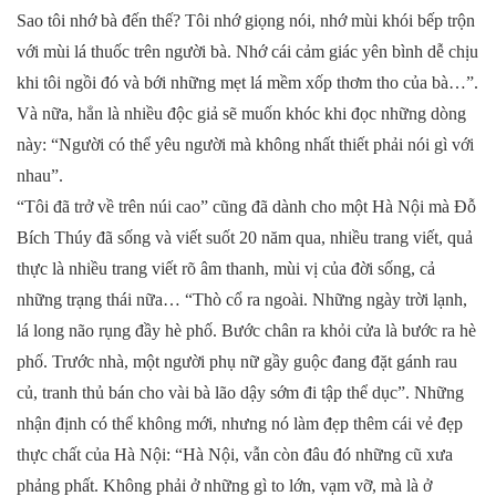
Sao tôi nhớ bà đến thế? Tôi nhớ giọng nói, nhớ mùi khói bếp trộn
với mùi lá thuốc trên người bà. Nhớ cái cảm giác yên bình dễ chịu
khi tôi ngồi đó và bới những mẹt lá mềm xốp thơm tho của bà…”.
Và nữa, hẳn là nhiều độc giả sẽ muốn khóc khi đọc những dòng
này: “Người có thể yêu người mà không nhất thiết phải nói gì với
nhau”.
“Tôi đã trở về trên núi cao” cũng đã dành cho một Hà Nội mà Đỗ
Bích Thúy đã sống và viết suốt 20 năm qua, nhiều trang viết, quả
thực là nhiều trang viết rõ âm thanh, mùi vị của đời sống, cả
những trạng thái nữa… “Thò cổ ra ngoài. Những ngày trời lạnh,
lá long não rụng đầy hè phố. Bước chân ra khỏi cửa là bước ra hè
phố. Trước nhà, một người phụ nữ gầy guộc đang đặt gánh rau
củ, tranh thủ bán cho vài bà lão dậy sớm đi tập thể dục”. Những
nhận định có thể không mới, nhưng nó làm đẹp thêm cái vẻ đẹp
thực chất của Hà Nội: “Hà Nội, vẫn còn đâu đó những cũ xưa
phảng phất. Không phải ở những gì to lớn, vạm vỡ, mà là ở