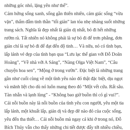
những góc nhỏ, lặng yên như thế”.
Cảm hứng sống xanh, sống gần thiên nhiên, cảm giác sống “vừa
vặn”, thấm đẫm tinh thần “tối giản” lan tỏa nhẹ nhàng suốt những
trang sách. Nghĩa là đẹp nhất là giản dị nhất, bỏ đi hết những
rườm rà. Tất nhiên nó không phải là sự bỏ đi để trơn phẳng, đơn
giản chỉ là sự bỏ đi để đạt đến độ tinh… Và nữa, nó có tình bạn,
lấp lánh vẻ đẹp của tình bạn qua “Lưu lạc thế gian với Đỗ Doãn
Hoàng”, “Về nhà với A Sáng”, “Nàng Olga Việt Nam”, “Câu
chuyện hoa sen”, “Mộng ở trong vườn”. Đặc biệt là những trang
gần như cuối cùng về một tình yêu nào đó thật đặc biệt, dịu ngọt
và mãnh liệt cho dù nó luôn mang theo đó “Một vết cứa. Rất sâu.
Tàn nhẫn và lạnh lùng” - “Không bao giờ buồn thì có gì vui?”.
Cái nỗi buồn này là nỗi buồn của tình yêu con người, yêu một tia
lấp lánh, một khuất lấp, giản dị và đẹp đẽ nào đó của cuộc sống,
yêu đến tha thiết… Cái nỗi buồn mà ngay cả khi ở trong nó, Đỗ
Bích Thúy vẫn cho thấy những chi tiết được đẩy tới nhiều chiều,