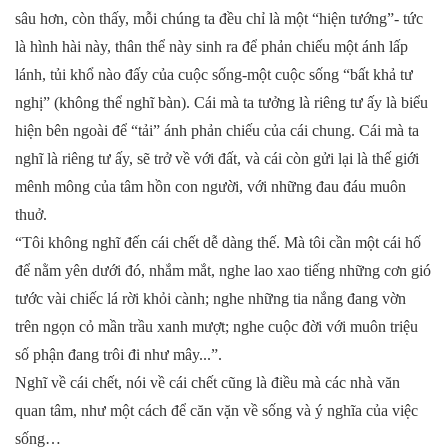
sâu hơn, còn thấy, mỗi chúng ta đều chỉ là một “hiện tướng”- tức
là hình hài này, thân thể này sinh ra để phản chiếu một ánh lấp
lánh, tủi khổ nào đấy của cuộc sống-một cuộc sống “bất khả tư
nghị” (không thể nghĩ bàn). Cái mà ta tưởng là riêng tư ấy là biểu
hiện bên ngoài để “tải” ánh phản chiếu của cái chung. Cái mà ta
nghĩ là riêng tư ấy, sẽ trở về với đất, và cái còn gửi lại là thế giới
mênh mông của tâm hồn con người, với những đau đáu muôn
thuở.
“Tôi không nghĩ đến cái chết dễ dàng thế. Mà tôi cần một cái hố
để nằm yên dưới đó, nhắm mắt, nghe lao xao tiếng những cơn gió
tước vài chiếc lá rời khỏi cành; nghe những tia nắng đang vờn
trên ngọn cỏ mần trầu xanh mượt; nghe cuộc đời với muôn triệu
số phận đang trôi đi như mây...”.
Nghĩ về cái chết, nói về cái chết cũng là điều mà các nhà văn
quan tâm, như một cách để căn vặn về sống và ý nghĩa của việc
sống…