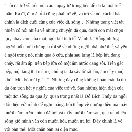
“Tôi đã trở về trên núi cao” ngay từ trong tiêu đề đã là một triết
luận. Ra đi, đi mãi rồi cũng phải trở về, và trở về nói cách khác
chính là đích cuối cùng của việc đi, sống… Những trang viết tất
nhiên có nói nhiều về những chuyện đã qua, dưới con mắt chọn
lọc, nhạy cảm của một ngòi bút tinh tế. Ví như: “Rằng những
người miền núi chúng ta rồi sẽ về những ngôi nhà như thế, và yên
ả ngồi trong nó, nhìn qua ô cửa, phía sau lưng là bếp lửa đang
cháy, rất ấm áp, trên bếp lửa có một ấm nước đang sôi. Trên gác
bếp, một tảng thịt mà mẹ chúng ta đã sấy từ rất lâu, ám đầy muội
khói. Một bó mùi già...”. Nhưng đây cũng không hoàn toàn là thí
dụ ôm trọn hết ý nghĩa của việc trở về. Sau những hiện diện của
một đời sống đã qua ấy, quan trọng nhất là Đỗ Bích Thúy đã ngồi
đối diện với mình để nghĩ thẳng, hỏi thẳng về những điều mà mấy
mươi năm trước mình đã hỏi và mấy mươi năm sau, qua rất nhiều
sóng gió mình vẫn còn muốn hỏi, muốn trả lời. Đấy chính là về
với bản thể! Một chân bản lai diện mục.