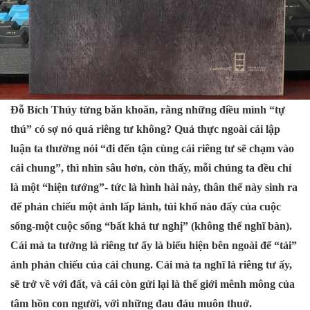
Đỗ Bích Thúy từng băn khoăn, rằng những điều mình “tự
thú” có sợ nó quá riêng tư không? Quả thực ngoài cái lập
luận ta thường nói “đi đến tận cùng cái riêng tư sẽ chạm vào
cái chung”, thì nhìn sâu hơn, còn thấy, mỗi chúng ta đều chỉ
là một “hiện tướng”- tức là hình hài này, thân thể này sinh ra
để phản chiếu một ánh lấp lánh, tủi khổ nào đấy của cuộc
sống-một cuộc sống “bất khả tư nghị” (không thể nghĩ bàn).
Cái mà ta tưởng là riêng tư ấy là biểu hiện bên ngoài để “tải”
ánh phản chiếu của cái chung. Cái mà ta nghĩ là riêng tư ấy,
sẽ trở về với đất, và cái còn gửi lại là thế giới mênh mông của
tâm hồn con người, với những đau đáu muôn thuở.