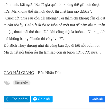
hóm hỉnh, bất ngờ: “Bà đã già quá rồi, không thể già hơn được
nữa. Mà không thể già hơn được thì chết làm sao được?”.
“Cuộc đời phía sau còn dài không? Tôi thậm chí không cần cả đặt
ra câu hỏi ấy. Chỉ biết là tôi sẽ luôn có một nơi để nằm dài ra, thân
thuộc, thoải mái thở than. Đôi khi cũng thật là buồn… Nhưng, đời
mà không bao giờ buồn thì có gì vui?”.
Đỗ Bích Thúy dường như đã cùng bạn đọc đi hết nỗi buồn rồi.
Mà đi hết nỗi buồn rồi thì làm sao còn gì buồn hơn được nữa…
CAO HẢI GIANG
– Báo Nhân Dân
Tác phẩm
Tác phẩm
Chia sẻ
Chia sẻ