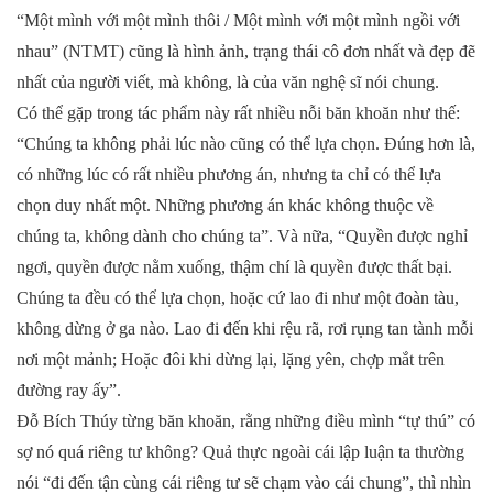
“Một mình với một mình thôi / Một mình với một mình ngồi với
nhau” (NTMT) cũng là hình ảnh, trạng thái cô đơn nhất và đẹp đẽ
nhất của người viết, mà không, là của văn nghệ sĩ nói chung.
Có thể gặp trong tác phẩm này rất nhiều nỗi băn khoăn như thế:
“Chúng ta không phải lúc nào cũng có thể lựa chọn. Đúng hơn là,
có những lúc có rất nhiều phương án, nhưng ta chỉ có thể lựa
chọn duy nhất một. Những phương án khác không thuộc về
chúng ta, không dành cho chúng ta”. Và nữa, “Quyền được nghỉ
ngơi, quyền được nằm xuống, thậm chí là quyền được thất bại.
Chúng ta đều có thể lựa chọn, hoặc cứ lao đi như một đoàn tàu,
không dừng ở ga nào. Lao đi đến khi rệu rã, rơi rụng tan tành mỗi
nơi một mảnh; Hoặc đôi khi dừng lại, lặng yên, chợp mắt trên
đường ray ấy”.
Đỗ Bích Thúy từng băn khoăn, rằng những điều mình “tự thú” có
sợ nó quá riêng tư không? Quả thực ngoài cái lập luận ta thường
nói “đi đến tận cùng cái riêng tư sẽ chạm vào cái chung”, thì nhìn