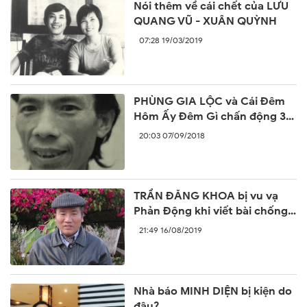
Nói thêm về cái chết của LƯU
QUANG VŨ - XUÂN QUỲNH
07:28 19/03/2019
PHÙNG GIA LỘC và Cái Đêm
Hôm Ấy Đêm Gì chấn động 30
năm trước
20:03 07/09/2018
TRẦN ĐĂNG KHOA bị vu vạ
Phản Động khi viết bài chống
lại sự ngang ngược của Trung
21:49 16/08/2019
Quốc
Nhà báo MINH DIỆN bị kiện do
đâu?