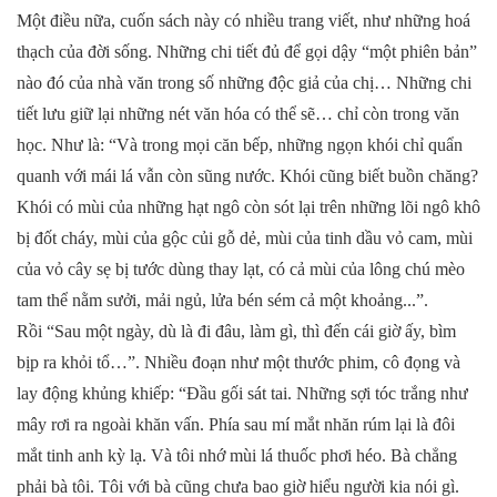
Một điều nữa, cuốn sách này có nhiều trang viết, như những hoá
thạch của đời sống. Những chi tiết đủ để gọi dậy “một phiên bản”
nào đó của nhà văn trong số những độc giả của chị… Những chi
tiết lưu giữ lại những nét văn hóa có thể sẽ… chỉ còn trong văn
học. Như là: “Và trong mọi căn bếp, những ngọn khói chỉ quẩn
quanh với mái lá vẫn còn sũng nước. Khói cũng biết buồn chăng?
Khói có mùi của những hạt ngô còn sót lại trên những lõi ngô khô
bị đốt cháy, mùi của gộc củi gỗ dẻ, mùi của tinh dầu vỏ cam, mùi
của vỏ cây sẹ bị tước dùng thay lạt, có cả mùi của lông chú mèo
tam thể nằm sưởi, mải ngủ, lửa bén sém cả một khoảng...”.
Rồi “Sau một ngày, dù là đi đâu, làm gì, thì đến cái giờ ấy, bìm
bịp ra khỏi tổ…”. Nhiều đoạn như một thước phim, cô đọng và
lay động khủng khiếp: “Đầu gối sát tai. Những sợi tóc trắng như
mây rơi ra ngoài khăn vấn. Phía sau mí mắt nhăn rúm lại là đôi
mắt tinh anh kỳ lạ. Và tôi nhớ mùi lá thuốc phơi héo. Bà chẳng
phải bà tôi. Tôi với bà cũng chưa bao giờ hiểu người kia nói gì.