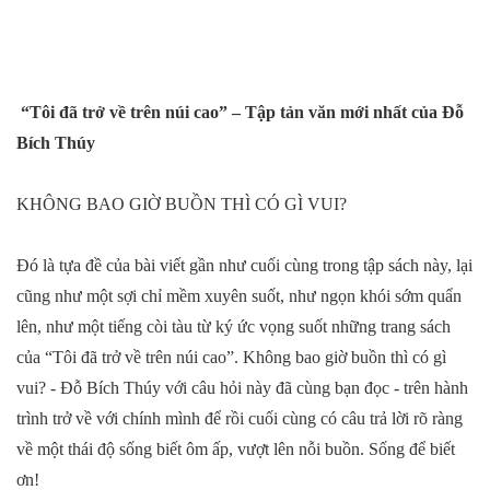
“Tôi đã trở về trên núi cao” – Tập tản văn mới nhất của Đỗ
Bích Thúy
KHÔNG BAO GIỜ BUỒN THÌ CÓ GÌ VUI?
Đó là tựa đề của bài viết gần như cuối cùng trong tập sách này, lại
cũng như một sợi chỉ mềm xuyên suốt, như ngọn khói sớm quẩn
lên, như một tiếng còi tàu từ ký ức vọng suốt những trang sách
của “Tôi đã trở về trên núi cao”. Không bao giờ buồn thì có gì
vui? - Đỗ Bích Thúy với câu hỏi này đã cùng bạn đọc - trên hành
trình trở về với chính mình để rồi cuối cùng có câu trả lời rõ ràng
về một thái độ sống biết ôm ấp, vượt lên nỗi buồn. Sống để biết
ơn!