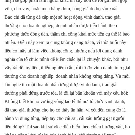
nhận sẽ góp phần làm người khác tin cậy hơn để rồi gửi tiền góp
vốn, cho vay, hoặc mua hàng dỏm, hàng giả do họ sản xuất.
Báo chí đã từng đề cập một số hoạt động vinh danh, trao giải
thưởng cho doanh nghiệp, doanh nhân được tiến hành theo
phương thức đóng tiền, thậm chí công khai mức tiền cụ thể là bao
nhiêu. Điều này xem ra cũng không đáng trách, vì thời buổi này
liệu có mấy ai làm việc không công, nhưng nếu lợi dụng danh
nghĩa của tổ chức mình để kiếm chác lại là chuyện khác, bởi như
vậy rất dễ tùy tiện, thiếu nghiêm cẩn, rồi từ đó vinh danh, trao giải
thưởng cho doanh nghiệp, doanh nhân không xứng đáng. Và mỗi
lần nghe tin một doanh nhân từng được vinh danh, trao giải
thưởng phải đứng trước tòa, là tôi lại băn khoăn với mấy câu hỏi:
Không biết khi họ vướng vòng lao lý thì nơi tổ chức vinh danh,
đã trao giải thưởng cho họ có thấy ân hận, vì xét đến cùng đó là
hành vi dung túng, tiếp tay cho cái sai, cái xấu lường gạt người
tiêu dùng? Tại sao khi sự việc diễn biến theo chiều hướng xấu, họ