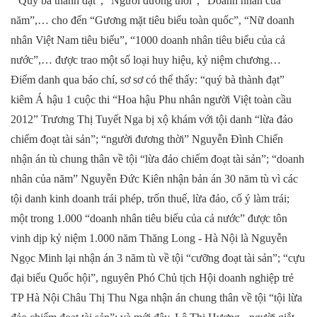
“Quý bà thành đạt”, “Người đương thời”, “Doanh nhân của
năm”,… cho đến “Gương mặt tiêu biểu toàn quốc”, “Nữ doanh
nhân Việt Nam tiêu biểu”, “1000 doanh nhân tiêu biểu của cả
nước”,… được trao một số loại huy hiệu, kỷ niệm chương…
Điểm danh qua báo chí, sơ sơ có thể thấy: “quý bà thành đạt”
kiêm Á hậu 1 cuộc thi “Hoa hậu Phu nhân người Việt toàn cầu
2012” Trương Thị Tuyết Nga bị xộ khám với tội danh “lừa đảo
chiếm đoạt tài sản”; “người đương thời” Nguyễn Đình Chiến
nhận án tù chung thân về tội “lừa đảo chiếm đoạt tài sản”; “doanh
nhân của năm” Nguyễn Đức Kiên nhận bản án 30 năm tù vì các
tội danh kinh doanh trái phép, trốn thuế, lừa đảo, cố ý làm trái;
một trong 1.000 “doanh nhân tiêu biểu của cả nước” được tôn
vinh dịp kỷ niệm 1.000 năm Thăng Long - Hà Nội là Nguyễn
Ngọc Minh lại nhận án 3 năm tù về tội “cưỡng đoạt tài sản”; “cựu
đại biểu Quốc hội”, nguyên Phó Chủ tịch Hội doanh nghiệp trẻ
TP Hà Nội Châu Thị Thu Nga nhận án chung thân về tội “tội lừa