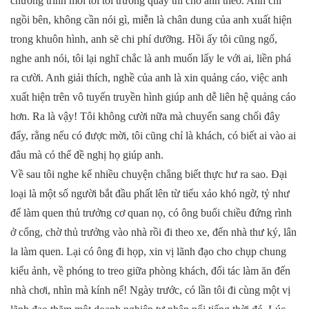
chương trình mời tôi tới trường quay thì cho anh theo. Anh chỉ
ngồi bên, không cần nói gì, miễn là chân dung của anh xuất hiện
trong khuôn hình, anh sẽ chi phí dưỡng. Hồi ấy tôi cũng ngố,
nghe anh nói, tôi lại nghĩ chắc là anh muốn lấy le với ai, liền phá
ra cười. Anh giải thích, nghề của anh là xin quảng cáo, việc anh
xuất hiện trên vô tuyến truyền hình giúp anh dễ liên hệ quảng cáo
hơn. Ra là vậy! Tôi không cười nữa mà chuyển sang chối đây
đẩy, rằng nếu có được mời, tôi cũng chỉ là khách, có biết ai vào ai
đâu mà có thể đề nghị họ giúp anh.
Về sau tôi nghe kể nhiều chuyện chẳng biết thực hư ra sao. Đại
loại là một số người bắt đầu phất lên từ tiểu xảo khó ngờ, tỷ như
để làm quen thủ trưởng cơ quan nọ, có ông buổi chiều đứng rình
ở cổng, chờ thủ trưởng vào nhà rồi đi theo xe, đến nhà thư ký, lân
la làm quen. Lại có ông đi họp, xin vị lãnh đạo cho chụp chung
kiểu ảnh, về phóng to treo giữa phòng khách, đối tác làm ăn đến
nhà chơi, nhìn mà kính nể! Ngày trước, có lần tôi đi cùng một vị