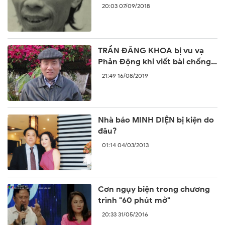
năm trước
20:03 07/09/2018
TRẦN ĐĂNG KHOA bị vu vạ
Phản Động khi viết bài chống
lại sự ngang ngược của Trung
21:49 16/08/2019
Quốc
Nhà báo MINH DIỆN bị kiện do
đâu?
01:14 04/03/2013
Cơn ngụy biện trong chương
trình "60 phút mở"
20:33 31/05/2016