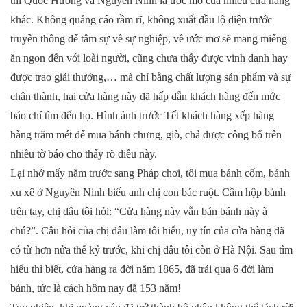
thì Quốc Hương và Nguyên Ninh là ước mơ của nhiều cửa hàng
khác. Không quảng cáo rầm rĩ, không xuất đầu lộ diện trước
truyền thông để tâm sự về sự nghiệp, về ước mơ sẽ mang miếng
ăn ngon đến với loài người, cũng chưa thấy được vinh danh hay
được trao giải thưởng,… mà chỉ bằng chất lượng sản phẩm và sự
chân thành, hai cửa hàng này đã hấp dẫn khách hàng đến mức
báo chí tìm đến họ. Hình ảnh trước Tết khách hàng xếp hàng
hàng trăm mét để mua bánh chưng, giò, chả được công bố trên
nhiều tờ báo cho thấy rõ điều này.
Lại nhớ mấy năm trước sang Pháp chơi, tôi mua bánh cốm, bánh
xu xê ở Nguyên Ninh biếu anh chị con bác ruột. Cầm hộp bánh
trên tay, chị dâu tôi hỏi: “Cửa hàng này vẫn bán bánh này à
chú?”. Câu hỏi của chị dâu làm tôi hiểu, uy tín của cửa hàng đã
có từ hơn nửa thế kỷ trước, khi chị dâu tôi còn ở Hà Nội. Sau tìm
hiểu thì biết, cửa hàng ra đời năm 1865, đã trải qua 6 đời làm
bánh, tức là cách hôm nay đã 153 năm!