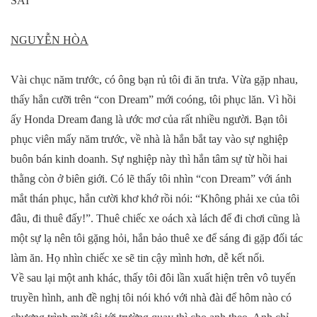
SAI
NGUYỄN HÒA
Vài chục năm trước, có ông bạn rủ tôi đi ăn trưa. Vừa gặp nhau,
thấy hắn cưỡi trên “con Dream” mới coóng, tôi phục lăn. Vì hồi
ấy Honda Dream đang là ước mơ của rất nhiều người. Bạn tôi
phục viên mấy năm trước, về nhà là hắn bắt tay vào sự nghiệp
buôn bán kinh doanh. Sự nghiệp này thì hắn tâm sự từ hồi hai
thằng còn ở biên giới. Có lẽ thấy tôi nhìn “con Dream” với ánh
mắt thán phục, hắn cười khơ khớ rồi nói: “Không phải xe của tôi
đâu, đi thuê đấy!”. Thuê chiếc xe oách xà lách để đi chơi cũng là
một sự lạ nên tôi gặng hỏi, hắn bảo thuê xe để sáng đi gặp đối tác
làm ăn. Họ nhìn chiếc xe sẽ tin cậy mình hơn, dễ kết nối.
Về sau lại một anh khác, thấy tôi đôi lần xuất hiện trên vô tuyến
truyền hình, anh đề nghị tôi nói khó với nhà đài để hôm nào có