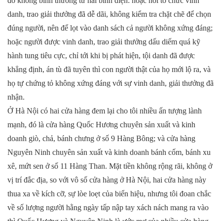
đó không bình thường từ hai bình diện: hoặc nơi tổ chức vinh
danh, trao giải thưởng đã dễ dãi, không kiểm tra chặt chẽ để chọn
đúng người, nên để lọt vào danh sách cả người không xứng đáng;
hoặc người được vinh danh, trao giải thưởng dấu diếm quá kỹ
hành tung tiêu cực, chỉ tới khi bị phát hiện, tội danh đã được
khẳng định, án tù đã tuyên thì con người thật của họ mới lộ ra, và
họ tự chứng tỏ không xứng đáng với sự vinh danh, giải thưởng đã
nhận.
Ở Hà Nội có hai cửa hàng đem lại cho tôi nhiều ấn tượng lành
mạnh, đó là cửa hàng Quốc Hương chuyên sản xuất và kinh
doanh giò, chả, bánh chưng ở số 9 Hàng Bông; và cửa hàng
Nguyên Ninh chuyên sản xuất và kinh doanh bánh cốm, bánh xu
xê, mứt sen ở số 11 Hàng Than. Mặt tiền không rộng rãi, không ở
vị trí đắc địa, so với vô số cửa hàng ở Hà Nội, hai cửa hàng này
thua xa về kích cỡ, sự lòe loẹt của biển hiệu, nhưng tôi đoan chắc
về số lượng người hằng ngày tấp nập tay xách nách mang ra vào