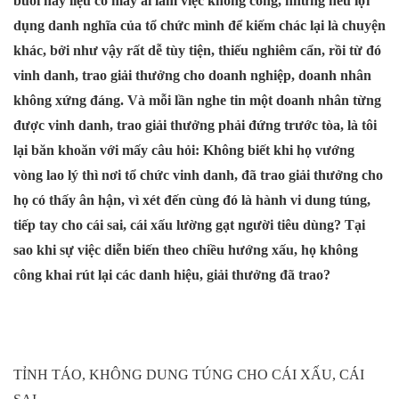
buổi này liệu có mấy ai làm việc không công, nhưng nếu lợi
dụng danh nghĩa của tổ chức mình để kiếm chác lại là chuyện
khác, bởi như vậy rất dễ tùy tiện, thiếu nghiêm cẩn, rồi từ đó
vinh danh, trao giải thưởng cho doanh nghiệp, doanh nhân
không xứng đáng. Và mỗi lần nghe tin một doanh nhân từng
được vinh danh, trao giải thưởng phải đứng trước tòa, là tôi
lại băn khoăn với mấy câu hỏi: Không biết khi họ vướng
vòng lao lý thì nơi tổ chức vinh danh, đã trao giải thưởng cho
họ có thấy ân hận, vì xét đến cùng đó là hành vi dung túng,
tiếp tay cho cái sai, cái xấu lường gạt người tiêu dùng? Tại
sao khi sự việc diễn biến theo chiều hướng xấu, họ không
công khai rút lại các danh hiệu, giải thưởng đã trao?
TỈNH TÁO, KHÔNG DUNG TÚNG CHO CÁI XẤU, CÁI