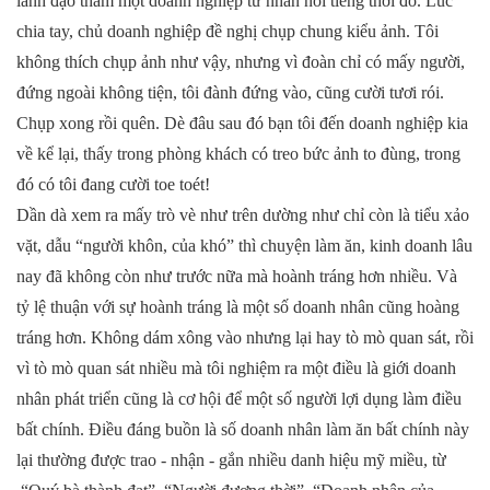
lãnh đạo thăm một doanh nghiệp tư nhân nổi tiếng thời đó. Lúc
chia tay, chủ doanh nghiệp đề nghị chụp chung kiểu ảnh. Tôi
không thích chụp ảnh như vậy, nhưng vì đoàn chỉ có mấy người,
đứng ngoài không tiện, tôi đành đứng vào, cũng cười tươi rói.
Chụp xong rồi quên. Dè đâu sau đó bạn tôi đến doanh nghiệp kia
về kể lại, thấy trong phòng khách có treo bức ảnh to đùng, trong
đó có tôi đang cười toe toét!
Dần dà xem ra mấy trò vè như trên dường như chỉ còn là tiểu xảo
vặt, dẫu “người khôn, của khó” thì chuyện làm ăn, kinh doanh lâu
nay đã không còn như trước nữa mà hoành tráng hơn nhiều. Và
tỷ lệ thuận với sự hoành tráng là một số doanh nhân cũng hoàng
tráng hơn. Không dám xông vào nhưng lại hay tò mò quan sát, rồi
vì tò mò quan sát nhiều mà tôi nghiệm ra một điều là giới doanh
nhân phát triển cũng là cơ hội để một số người lợi dụng làm điều
bất chính. Điều đáng buồn là số doanh nhân làm ăn bất chính này
lại thường được trao - nhận - gắn nhiều danh hiệu mỹ miều, từ