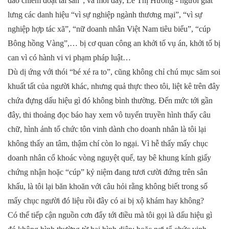
đảo chiếm đoạt tài sản”; và mới đây, Lê Thị Hương - người giắt
lưng các danh hiệu “vì sự nghiệp ngành thương mại”, “vì sự
nghiệp hợp tác xã”, “nữ doanh nhân Việt Nam tiêu biểu”, “cúp
Bông hồng Vàng”,… bị cơ quan công an khởi tố vụ án, khởi tố bị
can vì có hành vi vi phạm pháp luật…
Dù dị ứng với thói “bé xé ra to”, cũng không chỉ chú mục săm soi
khuất tất của người khác, nhưng quả thực theo tôi, liệt kê trên đây
chứa đựng dấu hiệu gì đó không bình thường. Đến mức tới gần
đây, thi thoảng đọc báo hay xem vô tuyến truyền hình thấy câu
chữ, hình ảnh tổ chức tôn vinh dành cho doanh nhân là tôi lại
không thấy an tâm, thậm chí còn lo ngại. Vì hễ thấy mấy chục
doanh nhân cổ khoác vòng nguyệt quế, tay bê khung kính giấy
chứng nhận hoặc “cúp” kỷ niệm đang tươi cười đứng trên sân
khấu, là tôi lại băn khoăn với câu hỏi rằng không biết trong số
mấy chục người đó liệu rồi đây có ai bị xộ khám hay không?
Có thể tiếp cận nguồn cơn đẩy tới điều mà tôi gọi là dấu hiệu gì