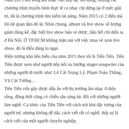
chương trình truyền hình thực tế ca nhạc chỉ dừng lại ở mức giải
trí, dù là chương trình tìm kiếm tài năng. Năm 2015 có 2 điều mà
tôi rất quan tâm đó là: Nhìn chung, album và live show số lượng
giảm đáng kể, đặc biệt live show bán vé được, hầu hết chỉ diễn ra
ở Hà Nội. Ở TP.HCM không mặn mà với việc mua vé xem live
show, đó là điều đáng lo ngại.
Hiện tượng khá tiêu biểu của năm 2015 theo tôi là Tiên Tiên. Tiên
Tiên được xem như người tiếp nối xu hướng singer-songwiter của
những người đi trước như: Lê Cát Trọng Lý, Phạm Toàn Thắng,
Vũ Cát Tường...
Tiên Tiên vừa gây được dấu ấn với thị trường âm nhạc ở diện
rộng, đồng thời cũng có chiều sâu sáng tác đối với những người
làm nghề. Ca khúc của Tiên Tiên với cách nói khá đặc trưng của
người trẻ, nhưng không dễ dãi, cách viết rất có nghề, thật sự là
cách viết của một người chuyên nghiệp.