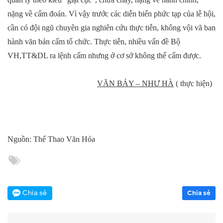
nặng về cấm đoán. Vì vậy trước các diễn biến phức tạp của lễ hội,
cần có đội ngũ chuyên gia nghiên cứu thực tiễn, không vội vã ban
hành văn bản cấm tổ chức. Thực tiễn, nhiều vấn đề Bộ
VH,TT&DL ra lệnh cấm nhưng ở cơ sở không thể cấm được.
VĂN BẢY – NHƯ HÀ
( thực hiện)
Nguồn: Thể Thao Văn Hóa
Chia sẻ
Chia sẻ