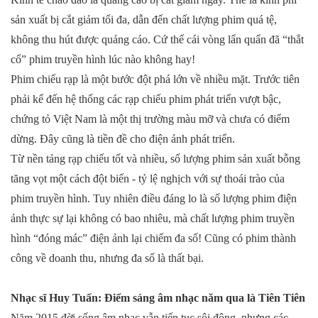
sản xuất bị cắt giảm tối đa, dẫn đến chất lượng phim quá tệ,
không thu hút được quảng cáo. Cứ thế cái vòng lẩn quẩn đã “thắt
cổ” phim truyền hình lúc nào không hay!
Phim chiếu rạp là một bước đột phá lớn về nhiều mặt. Trước tiên
phải kể đến hệ thống các rạp chiếu phim phát triển vượt bậc,
chứng tỏ Việt Nam là một thị trường màu mỡ và chưa có điểm
dừng. Đây cũng là tiền đề cho điện ảnh phát triển.
Từ nền tảng rạp chiếu tốt và nhiều, số lượng phim sản xuất bỗng
tăng vọt một cách đột biến - tỷ lệ nghịch với sự thoái trào của
phim truyền hình. Tuy nhiên điều đáng lo là số lượng phim điện
ảnh thực sự lại không có bao nhiêu, mà chất lượng phim truyền
hình “đóng mác” điện ảnh lại chiếm đa số! Cũng có phim thành
công về doanh thu, nhưng đa số là thất bại.
Nhạc sĩ Huy Tuấn: Điểm sáng âm nhạc năm qua là Tiên Tiên
Năm 2015 đời sống âm nhạc vẫn tiếp tục sôi động, nhưng các