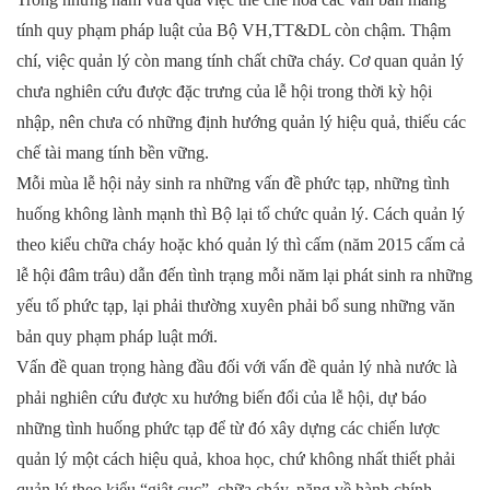
tính quy phạm pháp luật của Bộ VH,TT&DL còn chậm. Thậm
chí, việc quản lý còn mang tính chất chữa cháy. Cơ quan quản lý
chưa nghiên cứu được đặc trưng của lễ hội trong thời kỳ hội
nhập, nên chưa có những định hướng quản lý hiệu quả, thiếu các
chế tài mang tính bền vững.
Mỗi mùa lễ hội nảy sinh ra những vấn đề phức tạp, những tình
huống không lành mạnh thì Bộ lại tổ chức quản lý. Cách quản lý
theo kiểu chữa cháy hoặc khó quản lý thì cấm (năm 2015 cấm cả
lễ hội đâm trâu) dẫn đến tình trạng mỗi năm lại phát sinh ra những
yếu tố phức tạp, lại phải thường xuyên phải bổ sung những văn
bản quy phạm pháp luật mới.
Vấn đề quan trọng hàng đầu đối với vấn đề quản lý nhà nước là
phải nghiên cứu được xu hướng biến đổi của lễ hội, dự báo
những tình huống phức tạp để từ đó xây dựng các chiến lược
quản lý một cách hiệu quả, khoa học, chứ không nhất thiết phải
quản lý theo kiểu “giật cục”, chữa cháy, nặng về hành chính,