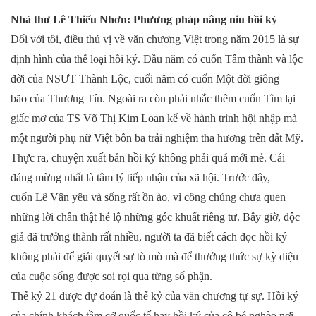
Nhà thơ Lê Thiếu Nhơn: Phương pháp nâng niu hồi ký
Đối với tôi, điều thú vị về văn chương Việt trong năm 2015 là sự
định hình của thể loại hồi ký. Đầu năm có cuốn Tâm thành và lộc
đời của NSƯT Thành Lộc, cuối năm có cuốn Một đời giông
bão của Thương Tín. Ngoài ra còn phải nhắc thêm cuốn Tìm lại
giấc mơ của TS Võ Thị Kim Loan kể về hành trình hội nhập mà
một người phụ nữ Việt bôn ba trải nghiệm tha hương trên đất Mỹ.
Thực ra, chuyện xuất bản hồi ký không phải quá mới mẻ. Cái
đáng mừng nhất là tâm lý tiếp nhận của xã hội. Trước đây,
cuốn Lê Vân yêu và sống rất ồn ào, vì công chúng chưa quen
những lời chân thật hé lộ những góc khuất riêng tư. Bây giờ, độc
giả đã trưởng thành rất nhiều, người ta đã biết cách đọc hồi ký
không phải để giải quyết sự tò mò mà để thưởng thức sự kỳ diệu
của cuộc sống được soi rọi qua từng số phận.
Thế kỷ 21 được dự đoán là thế kỷ của văn chương tự sự. Hồi ký
của chính khách tầm cỡ quốc tế hay hồi ký của cô bé nghèo nơi