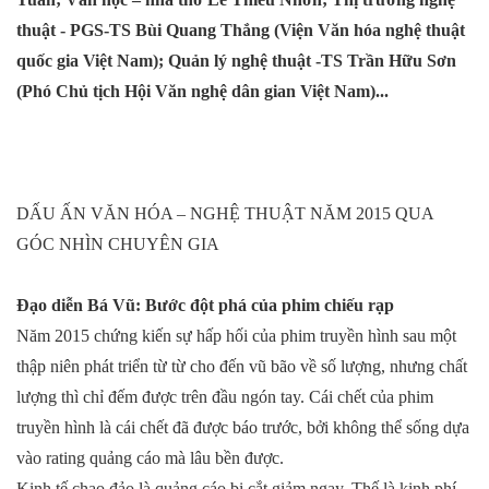
thuật - PGS-TS Bùi Quang Thắng (Viện Văn hóa nghệ thuật
quốc gia Việt Nam); Quản lý nghệ thuật -TS Trần Hữu Sơn
(Phó Chủ tịch Hội Văn nghệ dân gian Việt Nam)...
DẤU ẤN VĂN HÓA – NGHỆ THUẬT NĂM 2015 QUA
GÓC NHÌN CHUYÊN GIA
Đạo diễn Bá Vũ: Bước đột phá của phim chiếu rạp
Năm 2015 chứng kiến sự hấp hối của phim truyền hình sau một
thập niên phát triển từ từ cho đến vũ bão về số lượng, nhưng chất
lượng thì chỉ đếm được trên đầu ngón tay. Cái chết của phim
truyền hình là cái chết đã được báo trước, bởi không thể sống dựa
vào rating quảng cáo mà lâu bền được.
Kinh tế chao đảo là quảng cáo bị cắt giảm ngay. Thế là kinh phí