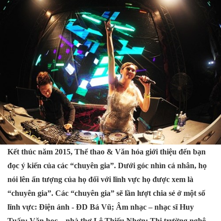
Kết thúc năm 2015, Thể thao & Văn hóa giới thiệu đến bạn
đọc ý kiến của các “chuyên gia”. Dưới góc nhìn cá nhân, họ
nói lên ấn tượng của họ đối với lĩnh vực họ được xem là
“chuyên gia”. Các “chuyên gia” sẽ lần lượt chia sẻ ở một số
lĩnh vực: Điện ảnh - ĐD Bá Vũ; Âm nhạc – nhạc sĩ Huy
Tuấn; Văn học – nhà thơ Lê Thiếu Nhơn; Thị trường nghệ