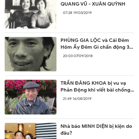
QUANG VŨ - XUÂN QUỲNH
07:28 19/03/2019
PHÙNG GIA LỘC và Cái Đêm
Hôm Ấy Đêm Gì chấn động 30
năm trước
20:03 07/09/2018
TRẦN ĐĂNG KHOA bị vu vạ
Phản Động khi viết bài chống
lại sự ngang ngược của Trung
21:49 16/08/2019
Quốc
Nhà báo MINH DIỆN bị kiện do
đâu?