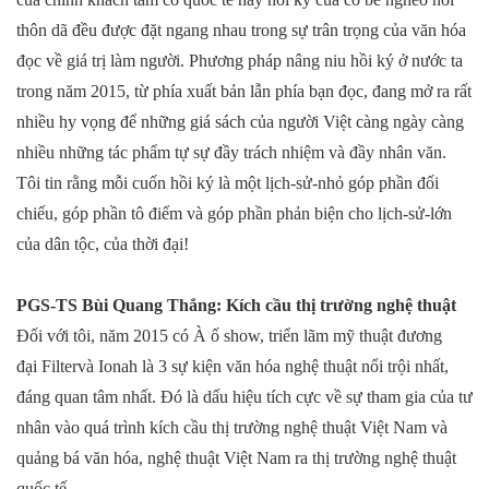
thôn dã đều được đặt ngang nhau trong sự trân trọng của văn hóa
đọc về giá trị làm người. Phương pháp nâng niu hồi ký ở nước ta
trong năm 2015, từ phía xuất bản lẫn phía bạn đọc, đang mở ra rất
nhiều hy vọng để những giá sách của người Việt càng ngày càng
nhiều những tác phẩm tự sự đầy trách nhiệm và đầy nhân văn.
Tôi tin rằng mỗi cuốn hồi ký là một lịch-sử-nhỏ góp phần đối
chiếu, góp phần tô điểm và góp phần phản biện cho lịch-sử-lớn
của dân tộc, của thời đại!
PGS-TS Bùi Quang Thắng: Kích cầu thị trường nghệ thuật
Đối với tôi, năm 2015 có À ố show, triển lãm mỹ thuật đương
đại Filtervà Ionah là 3 sự kiện văn hóa nghệ thuật nổi trội nhất,
đáng quan tâm nhất. Đó là dấu hiệu tích cực về sự tham gia của tư
nhân vào quá trình kích cầu thị trường nghệ thuật Việt Nam và
quảng bá văn hóa, nghệ thuật Việt Nam ra thị trường nghệ thuật
quốc tế.