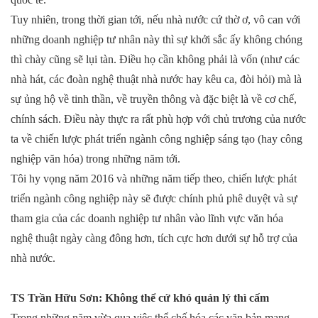
Tuy nhiên, trong thời gian tới, nếu nhà nước cứ thờ ơ, vô can với
những doanh nghiệp tư nhân này thì sự khởi sắc ấy không chóng
thì chày cũng sẽ lụi tàn. Điều họ cần không phải là vốn (như các
nhà hát, các đoàn nghệ thuật nhà nước hay kêu ca, đòi hỏi) mà là
sự ủng hộ về tinh thần, về truyền thông và đặc biệt là về cơ chế,
chính sách. Điều này thực ra rất phù hợp với chủ trương của nước
ta về chiến lược phát triển ngành công nghiệp sáng tạo (hay công
nghiệp văn hóa) trong những năm tới.
Tôi hy vọng năm 2016 và những năm tiếp theo, chiến lược phát
triển ngành công nghiệp này sẽ được chính phủ phê duyệt và sự
tham gia của các doanh nghiệp tư nhân vào lĩnh vực văn hóa
nghệ thuật ngày càng đông hơn, tích cực hơn dưới sự hỗ trợ của
nhà nước.
TS Trần Hữu Sơn: Không thể cứ khó quản lý thì cấm
Trong những năm vừa qua việc thể chế hóa các văn bản mang