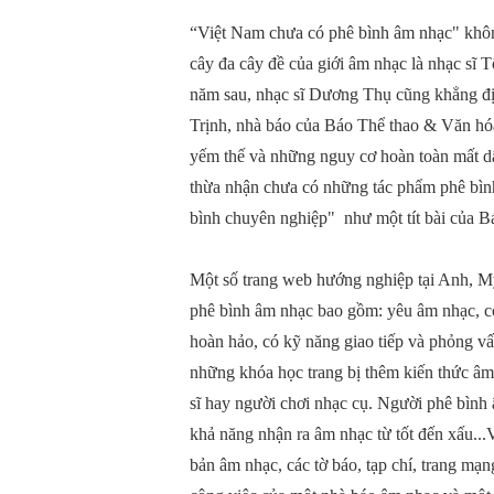
“Việt Nam chưa có phê bình âm nhạc" khôn
cây đa cây đề của giới âm nhạc là nhạc sĩ
năm sau, nhạc sĩ Dương Thụ cũng khẳng địn
Trịnh, nhà báo của Báo Thể thao & Văn hóa 
yếm thế và những nguy cơ hoàn toàn mất d
thừa nhận chưa có những tác phẩm phê bình
bình chuyên nghiệp" như một tít bài của 
Một số trang web hướng nghiệp tại Anh, Mỹ
phê bình âm nhạc bao gồm: yêu âm nhạc, có
hoàn hảo, có kỹ năng giao tiếp và phỏng vấ
những khóa học trang bị thêm kiến thức âm 
sĩ hay người chơi nhạc cụ. Người phê bình
khả năng nhận ra âm nhạc từ tốt đến xấu...V
bản âm nhạc, các tờ báo, tạp chí, trang mạ