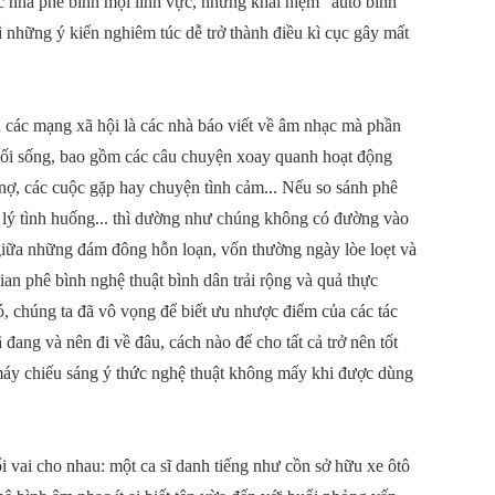
c nhà phê bình mọi lĩnh vực, những khái niệm "auto bình
ì những ý kiến nghiêm túc dễ trở thành điều kì cục gây mất
 các mạng xã hội là các nhà báo viết về âm nhạc mà phần
ề lối sống, bao gồm các câu chuyện xoay quanh hoạt động
 nợ, các cuộc gặp hay chuyện tình cảm... Nếu so sánh phê
 lý tình huống... thì dường như chúng không có đường vào
giữa những đám đông hỗn loạn, vốn thường ngày lòe loẹt và
gian phê bình nghệ thuật bình dân trải rộng và quả thực
, chúng ta đã vô vọng để biết ưu nhược điểm của các tác
đang và nên đi về đâu, cách nào để cho tất cả trở nên tốt
máy chiếu sáng ý thức nghệ thuật không mấy khi được dùng
 vai cho nhau: một ca sĩ danh tiếng như cồn sở hữu xe ôtô