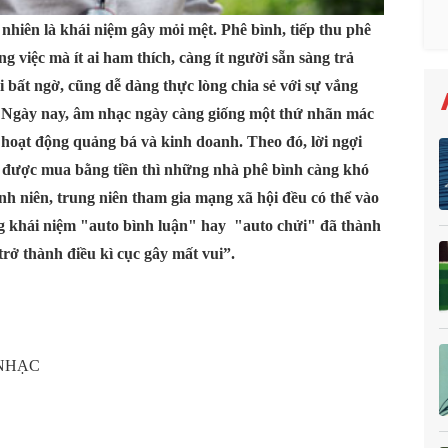
nhiên là khái niệm gây mỏi mệt. Phê bình, tiếp thu phê
g việc mà ít ai ham thích, càng ít người sẵn sàng trả
 bất ngờ, cũng dễ dàng thực lòng chia sẻ với sự vắng
. Ngày nay, âm nhạc ngày càng giống một thứ nhãn mác
 hoạt động quảng bá và kinh doanh. Theo đó, lời ngợi
ể được mua bằng tiền thì những nhà phê bình càng khó
h niên, trung niên tham gia mạng xã hội đều có thể vào
ng khái niệm "auto bình luận" hay "auto chửi" đã thành
trở thành điều kì cục gây mất vui”.
 NHẠC