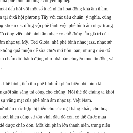
 nhà phê bình âm nhạc chuyên nghiệp.
một dấu hỏi với một số ít cá nhân hoạt động khá âm thầm,
n tại ở xã hội phương Tây với các tiêu chuẩn, ý nghĩa, cùng
g khoan đã, đừng vội phê bình việc phê bình âm nhạc trong
ó công việc phê bình âm nhạc có chỗ đứng lẫn giá trị của
h âm nhạc tại Mỹ, Ted Gioia, nhà phê bình nhạc jazz, nhạc sử
ờ không quá muộn để sửa chữa mớ hỗn loạn, nhưng điều đó
ình chấm dứt hành động như nhà báo chuyên mục tin đồn, và
.
 Phê bình, tiếp thu phê bình rồi phản biện phê bình là
 người sẵn sàng trả công cho chúng. Nói thế để chúng ta khỏi
i sự vắng mặt của phê bình âm nhạc tại Việt Nam.
ứ nhãn mác hợp thị hiếu cho các mặt hàng khác, cho hoạt
 ngợi khen cùng sự tôn vinh đâu đó còn có thể được mua
để được chào đón. Một khi phần lớn thanh niên, trung niên