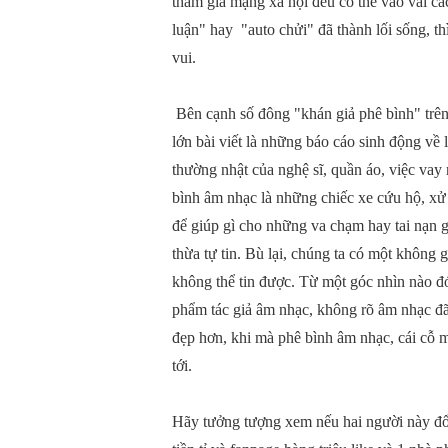
tham gia mạng xã hội đều có thể vào vai cá
luận" hay "auto chửi" đã thành lối sống, th
vui.
Bên cạnh số đông "khán giả phê bình" trên
lớn bài viết là những báo cáo sinh động v
thường nhật của nghệ sĩ, quần áo, việc vay
bình âm nhạc là những chiếc xe cứu hộ, xử
để giúp gì cho những va chạm hay tai nạn 
thừa tự tin. Bù lại, chúng ta có một không 
không thể tin được. Từ một góc nhìn nào đó
phẩm tác giả âm nhạc, không rõ âm nhạc đã 
đẹp hơn, khi mà phê bình âm nhạc, cái cỗ 
tới.
Hãy tưởng tượng xem nếu hai người này đổi