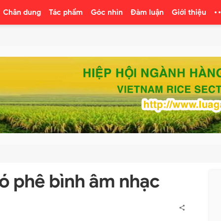
Chân dung
Tác phẩm
Góc nhìn
Đàm luận
Giới thiệu
ó phê bình âm nhạc