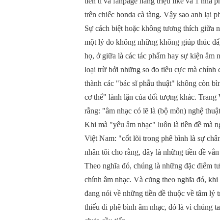
tiền tỉ và fanpage hàng triệu like và 1 nhà 
trên chiếc honda cà tàng. Vậy sao anh lại p
Sự cách biệt hoặc không tương thích giữa n
một lý do không những không giúp thúc đẩy
họ, ở giữa là các tác phẩm hay sự kiện â
loại trừ bởi những so đo tiêu cực mà chính 
thành các "bác sĩ phẫu thuật" không còn bìn
cơ thể" lành lặn của đối tượng khác. Trang
rằng: "âm nhạc có lẽ là (bộ môn) nghệ thuậ
Khi mà "yêu âm nhạc" luôn là tiền đề mà ng
Việt Nam: "cốt lõi trong phê bình là sự châ
nhân tôi cho rằng, đây là những tiền đề vắn
Theo nghĩa đó, chúng là những đặc điểm tư
chính âm nhạc. Và cũng theo nghĩa đó, khi
đang nói về những tiền đề thuộc về tâm lý
thiếu đi phê bình âm nhạc, đó là vì chúng 