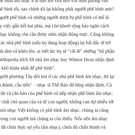
phê bình âm nhạc ít ai biết tên vừa đến với buổi phỏng vấn
hê bình tôi, sao chính tôi lại không phải người phê bình anh?
gười phê bình và những người được/bị phê bình có thể là
 việc gắn kết hai phía, mà còn khoét rộng hào ngăn cách
m nhạc không còn cần được nhìn nhận đúng mực. Cũng không
các nhà phê bình (nếu họ đang hoạt động) lại bất đắc dĩ trở
h tâm và khéo léo, ai biết lúc họ sẽ "cắt đi" những "bộ phận
 Wikipedia trích lời nhà âm nhạc học Winton Dean nhận định
t khó khăn nhất để phê bình".
ười phương Tây đòi hỏi ở các nhà phê bình âm nhạc, thì tại
n thành, cầu tiến" - nhạc sĩ Thế Bảo đã từng nhận định. Cá
 tắt và căn bản của phê bình và tiếp nhận phê bình âm nhạc.
 chất chủ quan của và từ con người, không can dự nhiều tới
 nói nhạc Việt không có phê bình âm nhạc, chúng ta cũng
 trong con người mà chúng ta còn thiếu. Nếu nền âm nhạc
ta đã chưa thực sự yêu (âm nhạc), chưa đủ chân thành và