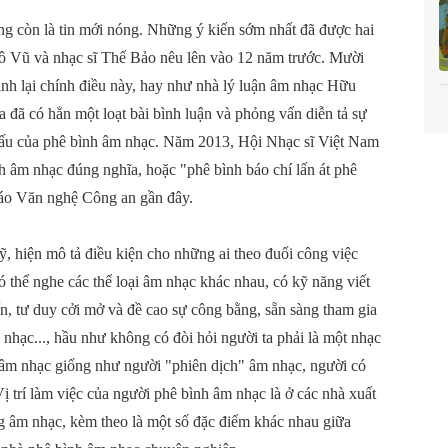
g còn là tin mới nóng. Những ý kiến sớm nhất đã được hai
 Tô Vũ và nhạc sĩ Thế Bảo nêu lên vào 12 năm trước. Mười
h lại chính điều này, hay như nhà lý luận âm nhạc Hữu
đã có hẳn một loạt bài bình luận và phỏng vấn diễn tả sự
ấu của phê bình âm nhạc. Năm 2013, Hội Nhạc sĩ Việt Nam
 âm nhạc đúng nghĩa, hoặc "phê bình báo chí lấn át phê
Báo Văn nghệ Công an gần đây.
, hiện mô tả điều kiện cho những ai theo đuổi công việc
 thể nghe các thể loại âm nhạc khác nhau, có kỹ năng viết
n, tư duy cởi mở và đề cao sự công bằng, sẵn sàng tham gia
nhạc..., hầu như không có đòi hỏi người ta phải là một nhạc
 âm nhạc giống như người "phiên dịch" âm nhạc, người có
ị trí làm việc của người phê bình âm nhạc là ở các nhà xuất
ng âm nhạc, kèm theo là một số đặc điểm khác nhau giữa