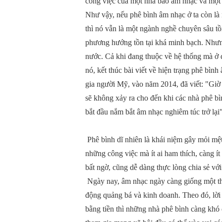
công việc của một nhà báo âm nhạc và một
Như vậy, nếu phê bình âm nhạc ở ta còn là 
thì nó vẫn là một ngành nghề chuyên sâu tồ
phương hướng tồn tại khá minh bạch. Nhưn
nước. Cả khi đang thuộc về hệ thống mà ở đ
nó, kết thúc bài viết về hiện trạng phê bìn
gia người Mỹ, vào năm 2014, đã viết: "Gi
sẽ không xảy ra cho đến khi các nhà phê b
bắt đầu nắm bắt âm nhạc nghiêm túc trở lại"
Phê bình dĩ nhiên là khái niệm gây mỏi mệt.
những công việc mà ít ai ham thích, càng ít
bất ngờ, cũng dễ dàng thực lòng chia sẻ vớ
Ngày nay, âm nhạc ngày càng giống một th
động quảng bá và kinh doanh. Theo đó, lời
bằng tiền thì những nhà phê bình càng khó 