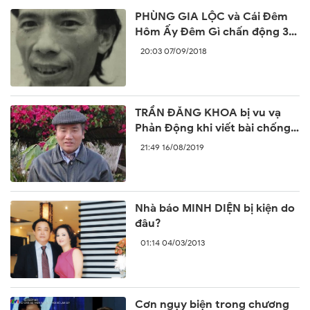
PHÙNG GIA LỘC và Cái Đêm
Hôm Ấy Đêm Gì chấn động 30
năm trước
20:03 07/09/2018
TRẦN ĐĂNG KHOA bị vu vạ
Phản Động khi viết bài chống
lại sự ngang ngược của Trung
21:49 16/08/2019
Quốc
Nhà báo MINH DIỆN bị kiện do
đâu?
01:14 04/03/2013
Cơn ngụy biện trong chương