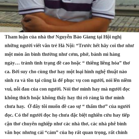
Tham luận của nhà thơ Nguyễn Bảo Giang tại Hội nghị
những người viết văn trẻ Hà Nội: “Trước hết hãy coi thơ như
một món ăn bình thường như cơm, phở, bánh mì hàng
ngày… tránh tình trạng đề cao hoặc “ thiêng liêng hóa” thơ
ca. Bởi suy cho cùng thơ hay một loại hình nghệ thuật nào
sinh ra và tồn tại cũng là để phục vụ con người, nói lên niềm
vui, nỗi đau của con người. Nói thơ mình hay mà người đọc
không thích hoặc không thấy hay thì rõ ràng là thơ mình
chưa hay. Ở đây tôi muốn đề cao sự “ thẩm thơ” của người
đọc. Có thể người đọc họ chưa đặc biệt nghiên cứu hay tiếp
cận thơ chuyên nghiệp như các nhà thơ, các nhà phê bình
văn học nhưng cái “cảm” của họ rất quan trọng, rất chính