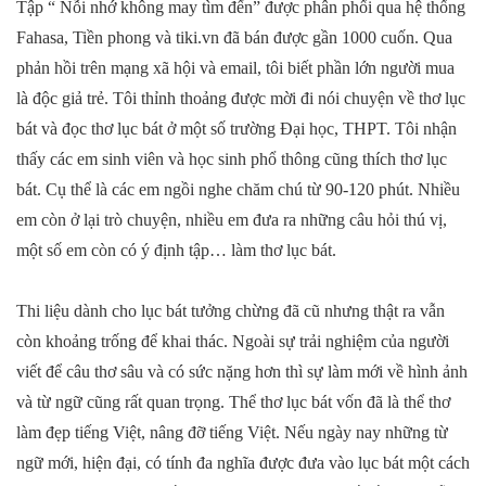
Tập “ Nỗi nhớ không may tìm đến” được phân phối qua hệ thống
Fahasa, Tiền phong và tiki.vn đã bán được gần 1000 cuốn. Qua
phản hồi trên mạng xã hội và email, tôi biết phần lớn người mua
là độc giả trẻ. Tôi thỉnh thoảng được mời đi nói chuyện về thơ lục
bát và đọc thơ lục bát ở một số trường Đại học, THPT. Tôi nhận
thấy các em sinh viên và học sinh phổ thông cũng thích thơ lục
bát. Cụ thể là các em ngồi nghe chăm chú từ 90-120 phút. Nhiều
em còn ở lại trò chuyện, nhiều em đưa ra những câu hỏi thú vị,
một số em còn có ý định tập… làm thơ lục bát.
Thi liệu dành cho lục bát tưởng chừng đã cũ nhưng thật ra vẫn
còn khoảng trống để khai thác. Ngoài sự trải nghiệm của người
viết để câu thơ sâu và có sức nặng hơn thì sự làm mới về hình ảnh
và từ ngữ cũng rất quan trọng. Thể thơ lục bát vốn đã là thể thơ
làm đẹp tiếng Việt, nâng đỡ tiếng Việt. Nếu ngày nay những từ
ngữ mới, hiện đại, có tính đa nghĩa được đưa vào lục bát một cách