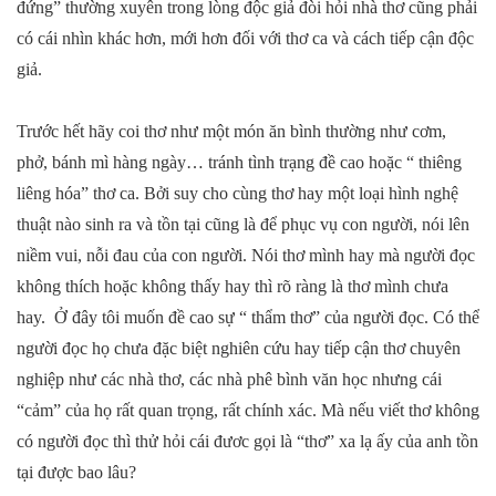
đứng” thường xuyên trong lòng độc giả đòi hỏi nhà thơ cũng phải
có cái nhìn khác hơn, mới hơn đối với thơ ca và cách tiếp cận độc
giả.
Trước hết hãy coi thơ như một món ăn bình thường như cơm,
phở, bánh mì hàng ngày… tránh tình trạng đề cao hoặc “ thiêng
liêng hóa” thơ ca. Bởi suy cho cùng thơ hay một loại hình nghệ
thuật nào sinh ra và tồn tại cũng là để phục vụ con người, nói lên
niềm vui, nỗi đau của con người. Nói thơ mình hay mà người đọc
không thích hoặc không thấy hay thì rõ ràng là thơ mình chưa
hay. Ở đây tôi muốn đề cao sự “ thẩm thơ” của người đọc. Có thể
người đọc họ chưa đặc biệt nghiên cứu hay tiếp cận thơ chuyên
nghiệp như các nhà thơ, các nhà phê bình văn học nhưng cái
“cảm” của họ rất quan trọng, rất chính xác. Mà nếu viết thơ không
có người đọc thì thử hỏi cái đươc gọi là “thơ” xa lạ ấy của anh tồn
tại được bao lâu?