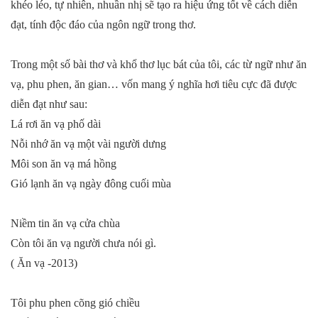
khéo léo, tự nhiên, nhuần nhị sẽ tạo ra hiệu ứng tốt về cách diễn
đạt, tính độc đáo của ngôn ngữ trong thơ.
Trong một số bài thơ và khổ thơ lục bát của tôi, các từ ngữ như ăn
vạ, phu phen, ăn gian… vốn mang ý nghĩa hơi tiêu cực đã được
diễn đạt như sau:
Lá rơi ăn vạ phố dài
Nỗi nhớ ăn vạ một vài người dưng
Môi son ăn vạ má hồng
Gió lạnh ăn vạ ngày đông cuối mùa
Niềm tin ăn vạ cửa chùa
Còn tôi ăn vạ người chưa nói gì.
( Ăn vạ -2013)
Tôi phu phen cõng gió chiều