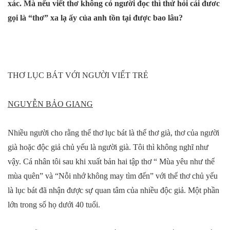
xác. Mà nếu viết thơ không có người đọc thì thử hỏi cái đươc
gọi là “thơ” xa lạ ấy của anh tồn tại được bao lâu?
THƠ LỤC BÁT VỚI NGƯỜI VIẾT TRẺ
NGUYỄN BẢO GIANG
Nhiều người cho rằng thể thơ lục bát là thể thơ già, thơ của người
già hoặc độc giả chủ yếu là người già. Tôi thì không nghĩ như
vậy. Cá nhân tôi sau khi xuất bản hai tập thơ “ Mùa yêu như thể
mùa quên” và “Nỗi nhớ không may tìm đến” với thể thơ chủ yếu
là lục bát đã nhận được sự quan tâm của nhiều độc giả. Một phần
lớn trong số họ dưới 40 tuổi.