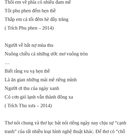
Thổi em về phía có nhiều đam mê
Tôi phu phen đếm hẹn thề
Thắp em cả tối đêm hè đầy trăng
( Trích Phu phen – 2014)
Người về bắt nợ mùa thu
Nuông chiều cả những ước mơ vuông tròn
…
Biết rằng vu vạ hẹn thề
Là ăn gian những mải mê riêng mình
Người ơi thu của ngày xanh
Có cơn gió lạnh vẫn thành đông xa
( Trích Thu xưa – 2014)
Thơ nói chung và thơ lục bát nói riêng ngày nay chịu sự “cạnh
tranh” của rất nhiều loại hình nghệ thuật khác. Để thơ có “chỗ