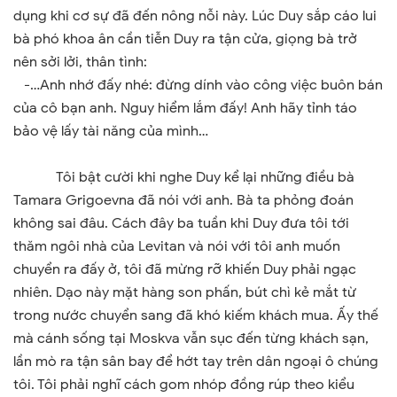
dụng khi cơ sự đã đến nông nỗi này. Lúc Duy sắp cáo lui
bà phó khoa ân cần tiễn Duy ra tận cửa, giọng bà trở
nên sởi lởi, thân tình:
-…Anh nhớ đấy nhé: đừng dính vào công việc buôn bán
của cô bạn anh. Nguy hiểm lắm đấy! Anh hãy tỉnh táo
bảo vệ lấy tài năng của mình…
Tôi bật cười khi nghe Duy kể lại những điều bà
Tamara Grigoevna đã nói với anh. Bà ta phỏng đoán
không sai đâu. Cách đây ba tuần khi Duy đưa tôi tới
thăm ngôi nhà của Levitan và nói với tôi anh muốn
chuyển ra đấy ở, tôi đã mừng rỡ khiến Duy phải ngạc
nhiên. Dạo này mặt hàng son phấn, bút chì kẻ mắt từ
trong nước chuyển sang đã khó kiếm khách mua. Ấy thế
mà cánh sống tại Moskva vẫn sục đến từng khách sạn,
lần mò ra tận sân bay để hớt tay trên dân ngoại ô chúng
tôi. Tôi phải nghĩ cách gom nhóp đồng rúp theo kiểu