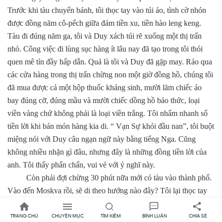
Trước khi tàu chuyển bánh, tôi thọc tay vào túi áo, tình cờ nhón
được đồng năm cô-pếch giữa đám tiền xu,
tiền
hào leng keng.
Tàu đi đúng năm ga, tôi và Duy xách túi rẽ xuống một thị trấn
nhỏ. Công việc đi lùng sục hàng ít lâu nay đã tạo trong tôi thói
quen mê tín đầy hấp dẫn. Quả là tôi và Duy đã gặp may. Rảo qua
các cửa hàng trong thị trấn chừng non một giờ đồng hồ, chúng tôi
đã mua được cả một hộp thuốc kháng sinh, mười lăm chiếc áo
bay đúng cỡ, đúng mầu và mười chiếc dồng hồ báo thức, loại
viền vàng chứ không phải là loại viền trắng. Tôi nhẩm nhanh
số
tiền lời khi bán món hàng kia di. “ Vạn
Sự
khỏi đầu nan”, tôi buột
miệng nói với Duy câu ngạn ngữ này bằng tiếng Nga. Cũng
không nhiều nhặn gì đâu, nhưng đây là những đồng tiền lời của
anh. Tôi thấy phấn chấn, vui vẻ với ý nghĩ này.
Còn phải đợi chừng 30
phút
nữa mới có tàu vào thành phố.
Vào đến Moskva rồi, sẽ di theo hướng nào đây? Tôi lại thọc tay
vào túi
áo
,
lần này là bên túi đựng tiền giấy. Đi buôn phải cầu
thần tài mà. Tôi reo to thành tiếng khiến Duy sửng sốt quay phắt
TRANG CHỦ
CHUYÊN MỤC
TÌM KIẾM
BÌNH LUẬN
CHIA SẺ