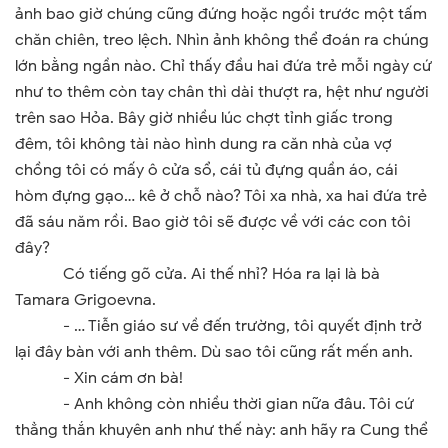
ảnh bao giờ chúng cũng đứng hoặc ngồi trước một tấm
chăn chiên, treo lệch. Nhìn ảnh không thể đoán ra chúng
lớn bằng ngần nào. Chỉ thấy đầu hai đứa trẻ mỗi ngày cứ
như to thêm còn tay chân thì dài thượt ra, hệt như người
trên sao Hỏa. Bây giờ nhiều lúc chợt tỉnh giấc trong
đêm, tôi không tài nào hình dung ra căn nhà của vợ
chồng tôi có mấy ô cửa sổ, cái tủ đựng quần áo, cái
hòm đựng gạo… kê ở chỗ nào? Tôi xa nhà, xa hai đứa trẻ
đã sáu năm rồi. Bao giờ tôi sẽ được về với các con tôi
đây?
Có tiếng gõ cửa. Ai thế nhỉ? Hóa ra lại là bà
Tamara Grigoevna.
- … Tiễn giáo sư về đến trường, tôi quyết định trở
lại đây bàn với anh thêm.
Dù sao tôi cũng rất mến anh.
- Xin cám ơn bà!
- Anh không còn nhiều thời gian nữa đâu. Tôi cứ
thẳng thắn khuyên anh như thế này: anh hãy ra Cung thể