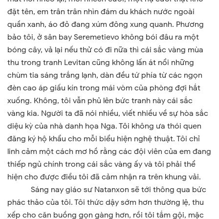
đặt tên, em trân trân nhìn đám du khách nước ngoài
quần xanh, áo đỏ đang xúm đông xung quanh. Phương
bảo tôi, ở sân bay Seremetievo không bói đâu ra một
bóng cây, vả lại nếu thử có đi nữa thì cái sắc vàng mùa
thu trong tranh Levitan cũng không lấn át nổi những
chùm tia sáng trắng lạnh, dàn đều tứ phía từ các ngọn
đèn cao áp giấu kín trong mái vòm của phòng đợi hắt
xuống. Không, tôi vẫn phủ lên bức tranh này cái sắc
vàng kia. Người ta đã nói nhiều, viết nhiều về sự hòa sắc
diệu kỳ của nhà danh họa Nga. Tôi không ưa thói quen
đăng ký hộ khẩu cho mỗi biểu hiện nghệ thuật. Tôi chỉ
linh cảm một cách mơ hồ rằng các đội viên của em đang
thiếp ngủ chính trong cái sắc vàng ấy và tôi phải thể
hiện cho được điều tôi đã cảm nhận ra trên khung vải.
Sáng nay giáo sư Natanxon sẽ tới thông qua bức
phác thảo của tôi. Tôi thức dậy sớm hơn thường lệ, thu
xếp cho căn buồng gọn gàng hơn, rồi tôi tắm gội, mặc