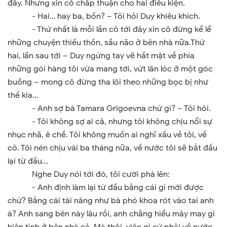
đấy. Nhưng xin cô chấp thuận cho hai điều kiện.
- Hai… hay ba, bốn? – Tôi hỏi Duy khiêu khích.
- Thứ nhất là mỗi lần cô tới đây xin cô đừng kể lể
những chuyện thiếu thốn, sầu não ở bên nhà nữa.Thứ
hai, lần sau tới – Duy ngừng tay vẽ hất mặt về phía
những gói hàng tôi vừa mang tới, vứt lăn lóc ở một góc
buồng – mong cô đừng tha lôi theo những bọc bị như
thế kia…
- Anh sợ bà Tamara Grigoevna chứ gì? – Tôi hỏi.
- Tôi không sợ ai cả, nhưng tôi không chịu nổi sự
nhục nhã, ê chề. Tôi không muốn ai nghĩ xấu về tôi, về
cô. Tôi nén chịu vài ba tháng nữa, về nước tôi sẽ bắt đầu
lại từ đầu...
Nghe Duy nói tới đó, tôi cười phá lên:
- Anh định làm lại từ đầu bằng cái gì mới được
chứ? Bằng cái tài năng như bà phó khoa rót vào tai anh
à? Anh sang bên này lâu rồi, anh chẳng hiểu mảy may gì
hiện tình ở bên nhà cả. Mà thôi, việc gì cứ phải về nước