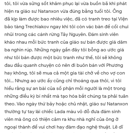
tôi, tôi vừa sửng sốt khâm phục lại vừa buồn bã khi phát
hiện ra giáo sư Natanxon vừa đúng bằng tuổi tôi. Ông
đã kịp làm được bao nhiêu việc, đã có tranh treo tại Viện
bảo tàng Trechiakov ngay khi tôi còn vác bàn đế cối chui
nhủi trong các cánh rừng Tây Nguyên. Đám sinh viên
kháo nhau mỗi bức tranh của giáo sư bán được giá dăm
ba nghìn rúp. Những ngày gần đây tôi bỗng ao ước giá
như tôi bán được một bức tranh như thế, tôi sẽ không
đau đầu quanh chuyện có nên đi buôn bán với Phương
hay không, tôi sẽ mua cả một gia tài chở về cho vợ con
tôi… Nhưng ao ước ấy cũng chỉ thoáng qua thôi, vì tôi
hiểu rằng sự an bài của số phận mỗi người là một trong
những điều kỳ bí nhất mà tạo hóa bắt chúng ta phải tuân
theo. Vào ngày thứ bảy hoặc chủ nhật, giáo sư Natanxon
thường tự tay lái chiếc Lada màu vỏ đỗ đưa đám sinh
viên mà ông có thiện cảm ra khu nhà nghỉ của ông ở
ngoại thành để vui chơi hay đàm đạo nghệ thuật. Lẽ dĩ