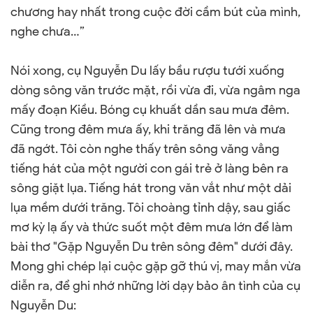
chương hay nhất trong cuộc đời cầm bút của mình,
nghe chưa…”
Nói xong, cụ Nguyễn Du lấy bầu rượu tưới xuống
dòng sông văn trước mặt, rồi vừa đi, vừa ngâm nga
mấy đoạn Kiều. Bóng cụ khuất dần sau mưa đêm.
Cũng trong đêm mưa ấy, khi trăng đã lên và mưa
đã ngớt. Tôi còn nghe thấy trên sông văng vẳng
tiếng hát của một người con gái trẻ ở làng bên ra
sông giặt lụa. Tiếng hát trong văn vắt như một dải
lụa mềm dưới trăng. Tôi choàng tỉnh dậy, sau giấc
mơ kỳ lạ ấy và thức suốt một đêm mưa lớn để làm
bài thơ "Gặp Nguyễn Du trên sông đêm" dưới đây.
Mong ghi chép lại cuộc gặp gỡ thú vị, may mắn vừa
diễn ra, để ghi nhớ những lời dạy bảo ân tình của cụ
Nguyễn Du: