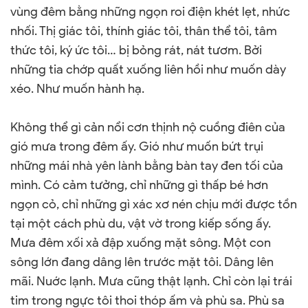
vùng đêm bằng những ngọn roi điện khét lẹt, nhức
nhối. Thị giác tôi, thính giác tôi, thân thể tôi, tâm
thức tôi, ký ức tôi… bị bỏng rát, nát tươm. Bởi
những tia chớp quất xuống liên hồi như muốn dày
xéo. Như muốn hành hạ.
Không thể gì cản nổi cơn thịnh nộ cuồng điên của
gió mưa trong đêm ấy. Gió như muốn bứt trụi
những mái nhà yên lành bằng bàn tay đen tối của
mình. Có cảm tưởng, chỉ những gì thấp bé hơn
ngọn cỏ, chỉ những gì xác xơ nén chịu mới được tồn
tại một cách phù du, vật vờ trong kiếp sống ấy.
Mưa đêm xối xả đập xuống mặt sông. Một con
sông lớn đang dâng lên trước mặt tôi. Dâng lên
mãi. Nuớc lạnh. Mưa cũng thật lạnh. Chỉ còn lại trái
tim trong ngực tôi thoi thóp ấm và phù sa. Phù sa