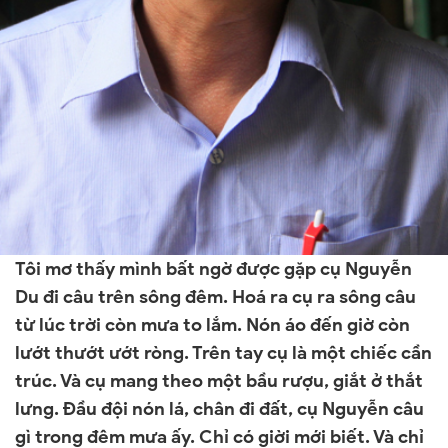
Tôi mơ thấy mình bất ngờ được gặp cụ Nguyễn
Du đi câu trên sông đêm. Hoá ra cụ ra sông câu
từ lúc trời còn mưa to lắm. Nón áo đến giờ còn
lướt thướt ướt ròng. Trên tay cụ là một chiếc cần
trúc. Và cụ mang theo một bầu rượu, giắt ở thắt
lưng. Đầu đội nón lá, chân đi đất, cụ Nguyễn câu
gì trong đêm mưa ấy. Chỉ có giời mới biết. Và chỉ