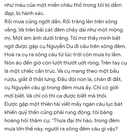
như máu của một miền châu thổ trong tôi bị dẫm
đạp, bị hành xác.
Rồi mưa cũng ngớt dần. Rồi trăng lên trên sông
vắng. Và trên bãi cát đêm chảy dài như một mộng
mị. Một ám ảnh dưới trăng. Tôi mơ thấy mình bất
ngờ được gặp cụ Nguyễn Du đi câu trên sông đêm.
Hoá ra cụ ra sông câu từ lúc trời còn mưa to lắm.
Nón áo đến giờ còn lướt thướt uớt ròng. Trên tay cụ
là một chiếc cần trúc. Và cụ mang theo một bầu
rượu, giắt ở thắt lưng. Đầu đội nón lá, chân đi đất,
cụ Nguyễn câu gì trong đêm mưa ấy. Chỉ có giời
mới biết. Và chỉ có thi ca được biết mà thôi.
Được gặp một thiên tài viết mấy ngàn câu lục bát
khiến quỷ thần cũng phải rung động, tôi bàng
hoàng hỏi thăm cụ: “Thưa đại thi hào, trong đêm
mưa lớn thế này, người ra sông đêm câu gì vậy?