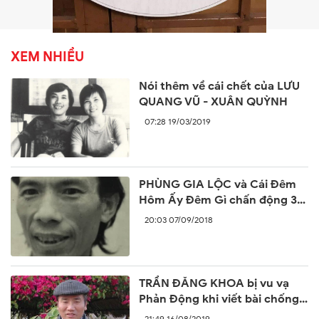
XEM NHIỀU
Nói thêm về cái chết của LƯU
QUANG VŨ - XUÂN QUỲNH
07:28 19/03/2019
PHÙNG GIA LỘC và Cái Đêm
Hôm Ấy Đêm Gì chấn động 30
năm trước
20:03 07/09/2018
TRẦN ĐĂNG KHOA bị vu vạ
Phản Động khi viết bài chống
lại sự ngang ngược của Trung
21:49 16/08/2019