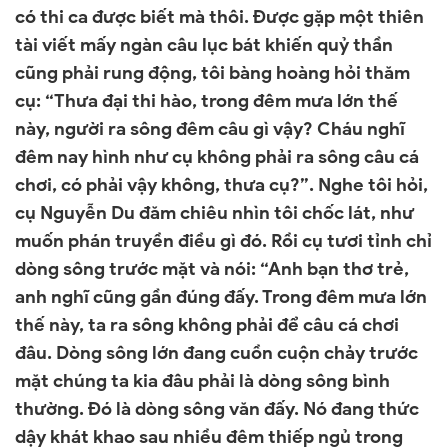
có thi ca được biết mà thôi. Được gặp một thiên
tài viết mấy ngàn câu lục bát khiến quỷ thần
cũng phải rung động, tôi bàng hoàng hỏi thăm
cụ: “Thưa đại thi hào, trong đêm mưa lớn thế
này, người ra sông đêm câu gì vậy? Cháu nghĩ
đêm nay hình như cụ không phải ra sông câu cá
chơi, có phải vậy không, thưa cụ?”. Nghe tôi hỏi,
cụ Nguyễn Du đăm chiêu nhìn tôi chốc lát, như
muốn phán truyền điều gì đó. Rồi cụ tươi tỉnh chỉ
dòng sông trước mặt và nói: “Anh bạn thơ trẻ,
anh nghĩ cũng gần đúng đấy. Trong đêm mưa lớn
thế này, ta ra sông không phải để câu cá chơi
đâu. Dòng sông lớn đang cuồn cuộn chảy trước
mặt chúng ta kia đâu phải là dòng sông bình
thường. Đó là dòng sông văn đấy. Nó đang thức
dậy khát khao sau nhiều đêm thiếp ngủ trong