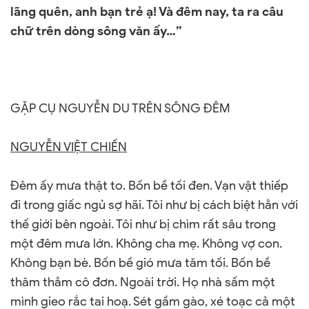
lãng quên, anh bạn trẻ ạ! Và đêm nay, ta ra câu
chữ trên dòng sông văn ấy…”
GẶP CỤ NGUYỄN DU TRÊN SÔNG ĐÊM
NGUYỄN VIỆT CHIẾN
Đêm ấy mưa thật to. Bốn bề tối đen. Vạn vật thiếp
đi trong giấc ngủ sợ hãi. Tôi như bị cách biệt hẳn với
thế giới bên ngoài. Tôi như bị chìm rất sâu trong
một đêm mưa lớn. Không cha mẹ. Không vợ con.
Không bạn bè. Bốn bề gió mưa tăm tối. Bốn bề
thăm thẳm cô đơn. Ngoài trời. Họ nhà sấm một
mình gieo rắc tai hoạ. Sét gầm gào, xé toạc cả một