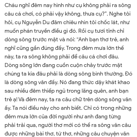
Cháu nghĩ đêm nay hình như cụ không phải ra sông
câu cá chơi, có phải vậy không, thưa cụ?”. Nghe tôi
hỏi, cụ Nguyễn Du đăm chiêu nhìn tôi chốc lát, như
muốn phán truyền điều gì đó. Rồi cụ tươi tỉnh chỉ
dòng sông trước mặt và nói: “Anh bạn thơ trẻ, anh
nghĩ cũng gần đúng đấy. Trong đêm mưa lớn thế
này, ta ra sông không phải để câu cá chơi đâu.
Dòng sông lớn đang cuồn cuộn chảy trước mặt
chúng ta kia đâu phải là dòng sông bình thường. Đó
là dòng sông văn đấy. Nó đang thức dậy khát khao
sau nhiều đêm thiếp ngủ trong lãng quên, anh bạn
trẻ ạ! Và đêm nay, ta ra câu chữ trên dòng sông văn
ấy. Ta nói điều này cho anh biết. Chỉ có trong những
đêm mưa lớn của đời người như anh đang từng
phải trải qua, người thơ mới có thể ra sông văn câu
được những bài thơ, tứ thơ, những câu chuyện văn