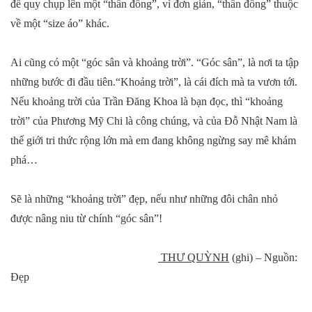
để quy chụp lên một “thần đồng”, vì đơn giản, “thần đồng” thuộc
về một “size áo” khác.
Ai cũng có một “góc sân và khoảng trời”. “Góc sân”, là nơi ta tập
những bước đi đầu tiên.“Khoảng trời”, là cái đích mà ta vươn tới.
Nếu khoảng trời của Trần Đăng Khoa là bạn đọc, thì “khoảng
trời” của Phương Mỹ Chi là công chúng, và của Đỗ Nhật Nam là
thế giới tri thức rộng lớn mà em đang không ngừng say mê khám
phá…
Sẽ là những “khoảng trời” đẹp, nếu như những đôi chân nhỏ
được nâng niu từ chính “góc sân”!
THƯ QUỲNH
(ghi) – Nguồn:
Đẹp