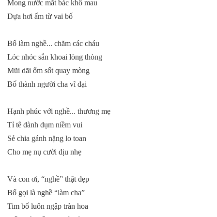
Mong nước mắt bác khô mau
Dựa hơi ấm từ vai bố
Bố làm nghề... chăm các cháu
Lóc nhóc sắn khoai lòng thòng
Mũi dãi ốm sốt quay mòng
Bố thành người cha vĩ đại
Hạnh phúc với nghề... thương mẹ
Tỉ tê dành dụm niềm vui
Sẻ chia gánh nặng lo toan
Cho mẹ nụ cười dịu nhẹ
Và con ơi, “nghề” thật đẹp
Bố gọi là nghề “làm cha”
Tim bố luôn ngập tràn hoa