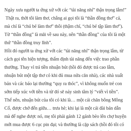
Ngày xưa người ta ứng xử với các “tài năng nhí” thận trọng lắm!”
Thật ra, thời tôi làm thơ, chẳng ai gọi tôi là “thần đồng thơ” cả,
mà chỉ là “chú bé làm thơ” thôi (thậm chí, “chú bé tập làm thơ”).
Từ “thần đồng” là mãi về sau này, nên “thần đồng” của tôi là một
thứ “thần đồng truy lĩnh”.
Hồi đó người ta ứng xử với các “tài năng nhí” thận trọng lắm, từ
cách gọi tên hiện tượng, thẩm định tài năng đến việc trao phần
thưởng. Thay vì trả tiền nhuận bút (hồi đó được trả cao lắm,
nhuận bút một tập thơ có khi đủ mua nửa căn nhà), các nhà xuất
bản và các báo lại thường “quy ra thóc”, vì không muốn trẻ con
sớm tiếp xúc với tiền và từ đó sẽ nảy sinh tâm lý “viết vì tiền”.
Thế nên, nhuận bút của tôi có khi là… một cái chăn bông Mông
Cổ, được chở đến giữa… trưa hè; khi lại là một cái đài bán dẫn
mà để nghe được nó, mẹ tôi phải gánh 12 gánh bèo lên chợ huyện
mới mua được 6 cục pin đại; và thường là cặp sách (hồi đó tôi có