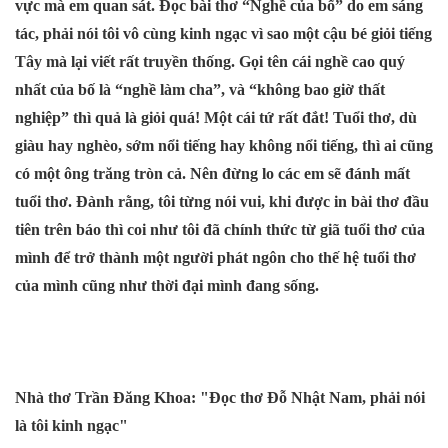
vực mà em quan sát. Đọc bài thơ “Nghề của bố” do em sáng
tác, phải nói tôi vô cùng kinh ngạc vì sao một cậu bé giỏi tiếng
Tây mà lại viết rất truyền thống. Gọi tên cái nghề cao quý
nhất của bố là “nghề làm cha”, và “không bao giờ thất
nghiệp” thì quả là giỏi quá! Một cái tứ rất đắt! Tuổi thơ, dù
giàu hay nghèo, sớm nổi tiếng hay không nổi tiếng, thì ai cũng
có một ông trăng tròn cả. Nên đừng lo các em sẽ đánh mất
tuổi thơ. Đành rằng, tôi từng nói vui, khi được in bài thơ đầu
tiên trên báo thì coi như tôi đã chính thức từ giã tuổi thơ của
mình để trở thành một người phát ngôn cho thế hệ tuổi thơ
của mình cũng như thời đại mình đang sống.
Nhà thơ Trần Đăng Khoa: "Đọc thơ Đỗ Nhật Nam, phải nói
là tôi kinh ngạc"