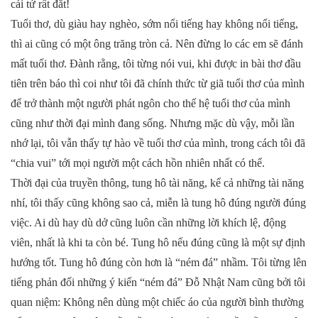
cái tứ rất đắt!
Tuổi thơ, dù giàu hay nghèo, sớm nổi tiếng hay không nổi tiếng,
thì ai cũng có một ông trăng tròn cả. Nên đừng lo các em sẽ đánh
mất tuổi thơ. Đành rằng, tôi từng nói vui, khi được in bài thơ đầu
tiên trên báo thì coi như tôi đã chính thức từ giã tuổi thơ của mình
để trở thành một người phát ngôn cho thế hệ tuổi thơ của mình
cũng như thời đại mình đang sống. Nhưng mặc dù vậy, mỗi lần
nhớ lại, tôi vẫn thấy tự hào về tuổi thơ của mình, trong cách tôi đã
“chia vui” tới mọi người một cách hồn nhiên nhất có thể.
Thời đại của truyền thông, tung hô tài năng, kể cả những tài năng
nhí, tôi thấy cũng không sao cả, miễn là tung hô đúng người đúng
việc. Ai dù hay dù dở cũng luôn cần những lời khích lệ, động
viên, nhất là khi ta còn bé. Tung hô nếu đúng cũng là một sự định
hướng tốt. Tung hô đúng còn hơn là “ném đá” nhầm. Tôi từng lên
tiếng phản đối những ý kiến “ném đá” Đỗ Nhật Nam cũng bởi tôi
quan niệm: Không nên dùng một chiếc áo của người bình thường