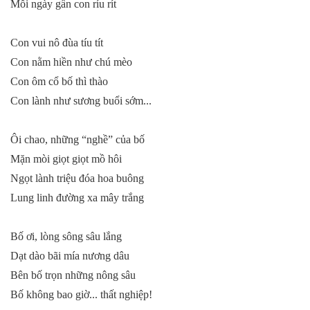
Mỗi ngày gần con ríu rít
Con vui nô đùa tíu tít
Con nằm hiền như chú mèo
Con ôm cổ bố thì thào
Con lành như sương buổi sớm...
Ôi chao, những “nghề” của bố
Mặn mòi giọt giọt mồ hôi
Ngọt lành triệu đóa hoa buông
Lung linh đường xa mây trắng
Bố ơi, lòng sông sâu lắng
Dạt dào bãi mía nương dâu
Bên bố trọn những nông sâu
Bố không bao giờ... thất nghiệp!