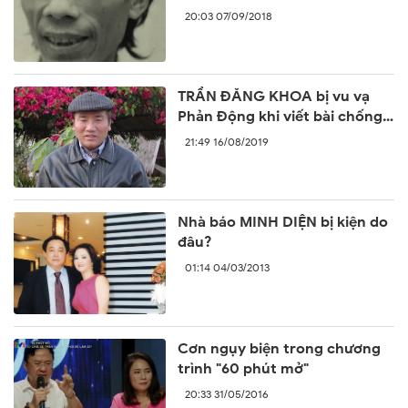
năm trước
20:03 07/09/2018
TRẦN ĐĂNG KHOA bị vu vạ
Phản Động khi viết bài chống
lại sự ngang ngược của Trung
21:49 16/08/2019
Quốc
Nhà báo MINH DIỆN bị kiện do
đâu?
01:14 04/03/2013
Cơn ngụy biện trong chương
trình "60 phút mở"
20:33 31/05/2016