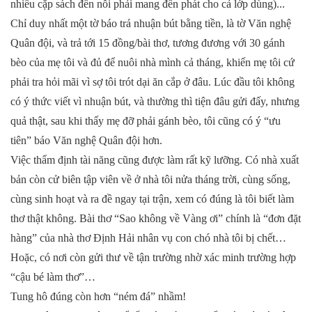
nhiều cặp sách đến nỗi phải mang đến phát cho cả lớp dùng)...
Chỉ duy nhất một tờ báo trả nhuận bút bằng tiền, là tờ Văn nghệ
Quân đội, và trả tới 15 đồng/bài thơ, tương đương với 30 gánh
bèo của mẹ tôi và đủ để nuôi nhà mình cả tháng, khiến mẹ tôi cứ
phải tra hỏi mãi vì sợ tôi trót dại ăn cắp ở đâu. Lúc đầu tôi không
có ý thức viết vì nhuận bút, và thường thì tiện đâu gửi đấy, nhưng
quả thật, sau khi thấy mẹ đỡ phải gánh bèo, tôi cũng có ý “ưu
tiên” báo Văn nghệ Quân đội hơn.
Việc thẩm định tài năng cũng được làm rất kỹ lưỡng. Có nhà xuất
bản còn cử biên tập viên về ở nhà tôi nửa tháng trời, cùng sống,
cùng sinh hoạt và ra đề ngay tại trận, xem có đúng là tôi biết làm
thơ thật không. Bài thơ “Sao không về Vàng ơi” chính là “đơn đặt
hàng” của nhà thơ Định Hải nhân vụ con chó nhà tôi bị chết…
Hoặc, có nơi còn gửi thư về tận trường nhờ xác minh trường hợp
“cậu bé làm thơ”…
Tung hô đúng còn hơn “ném đá” nhầm!