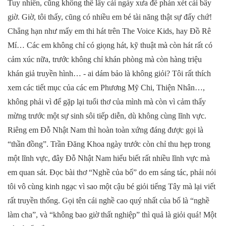
Tuy nhiên, cũng không thể lấy cái ngày xưa để phán xét cái bây
giờ. Giờ, tôi thấy, cũng có nhiều em bé tài năng thật sự đấy chứ!
Chẳng hạn như mấy em thi hát trên The Voice Kids, hay Đồ Rê
Mí… Các em không chỉ có giọng hát, kỹ thuật mà còn hát rất có
cảm xúc nữa, trước không chỉ khán phòng mà còn hàng triệu
khán giả truyền hình… - ai dám bảo là không giỏi? Tôi rất thích
xem các tiết mục của các em Phương Mỹ Chi, Thiện Nhân…,
không phải vì để gặp lại tuổi thơ của mình mà còn vì cảm thấy
mừng trước một sự sinh sôi tiếp diễn, dù không cùng lĩnh vực.
Riêng em Đỗ Nhật Nam thì hoàn toàn xứng đáng được gọi là
“thần đồng”. Trần Đăng Khoa ngày trước còn chỉ thu hẹp trong
một lĩnh vực, đây Đỗ Nhật Nam hiểu biết rất nhiều lĩnh vực mà
em quan sát. Đọc bài thơ “Nghề của bố” do em sáng tác, phải nói
tôi vô cùng kinh ngạc vì sao một cậu bé giỏi tiếng Tây mà lại viết
rất truyền thống. Gọi tên cái nghề cao quý nhất của bố là “nghề
làm cha”, và “không bao giờ thất nghiệp” thì quả là giỏi quá! Một