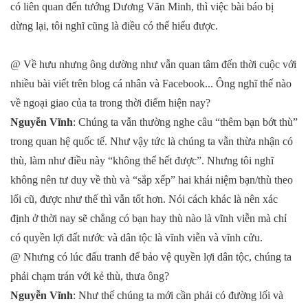
có liên quan đến tướng Dương Văn Minh, thì việc bài báo bị
dừng lại, tôi nghĩ cũng là điều có thể hiểu được.
@ Về hưu nhưng ông dường như vẫn quan tâm đến thời cuộc với
nhiều bài viết trên blog cá nhân và Facebook... Ông nghĩ thế nào
về ngoại giao của ta trong thời điểm hiện nay?
Nguyễn Vĩnh
: Chúng ta vẫn thường nghe câu “thêm bạn bớt thù”
trong quan hệ quốc tế. Như vậy tức là chúng ta vẫn thừa nhận có
thù, làm như điều này “không thể hết được”. Nhưng tôi nghĩ
không nên tư duy về thù và “sắp xếp” hai khái niệm bạn/thù theo
lối cũ, được như thế thì vẫn tốt hơn. Nói cách khác là nên xác
định ở thời nay sẽ chẳng có bạn hay thù nào là vĩnh viễn mà chỉ
có quyền lợi đất nước và dân tộc là vĩnh viễn và vĩnh cửu.
@ Nhưng có lúc đấu tranh để bảo vệ quyền lợi dân tộc, chúng ta
phải chạm trán với kẻ thù, thưa ông?
Nguyễn Vĩnh
: Như thế chúng ta mới cần phải có đường lối và