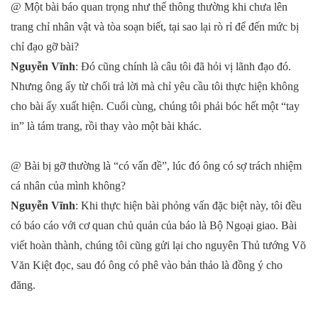
@ Một bài báo quan trọng như thế thông thường khi chưa lên
trang chỉ nhân vật và tòa soạn biết, tại sao lại rò rỉ để đến mức bị
chỉ đạo gỡ bài?
Nguyễn Vĩnh
: Đó cũng chính là câu tôi đã hỏi vị lãnh đạo đó.
Nhưng ông ấy từ chối trả lời mà chỉ yêu cầu tôi thực hiện không
cho bài ấy xuất hiện. Cuối cùng, chúng tôi phải bóc hết một “tay
in” là tám trang, rồi thay vào một bài khác.
@ Bài bị gỡ thường là “có vấn đề”, lúc đó ông có sợ trách nhiệm
cá nhân của mình không?
Nguyễn Vĩnh
: Khi thực hiện bài phỏng vấn đặc biệt này, tôi đều
có báo cáo với cơ quan chủ quản của báo là Bộ Ngoại giao. Bài
viết hoàn thành, chúng tôi cũng gửi lại cho nguyên Thủ tướng Võ
Văn Kiệt đọc, sau đó ông có phê vào bản thảo là đồng ý cho
đăng.