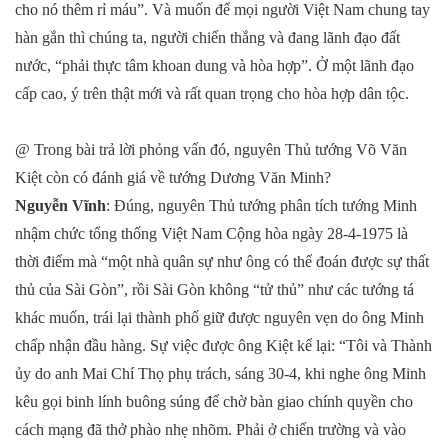
cho nó thêm rỉ máu”. Và muốn để mọi người Việt Nam chung tay
hàn gắn thì chúng ta, người chiến thắng và đang lãnh đạo đất
nước, “phải thực tâm khoan dung và hòa hợp”. Ở một lãnh đạo
cấp cao, ý trên thật mới và rất quan trọng cho hòa hợp dân tộc.
@ Trong bài trả lời phỏng vấn đó, nguyên Thủ tướng Võ Văn
Kiệt còn có đánh giá về tướng Dương Văn Minh?
Nguyễn Vĩnh
: Đúng, nguyên Thủ tướng phân tích tướng Minh
nhậm chức tổng thống Việt Nam Cộng hòa ngày 28-4-1975 là
thời điểm mà “một nhà quân sự như ông có thể đoán được sự thất
thủ của Sài Gòn”, rồi Sài Gòn không “tử thủ” như các tướng tá
khác muốn, trái lại thành phố giữ được nguyên vẹn do ông Minh
chấp nhận đầu hàng. Sự việc được ông Kiệt kể lại: “Tôi và Thành
ủy do anh Mai Chí Thọ phụ trách, sáng 30-4, khi nghe ông Minh
kêu gọi binh lính buông súng để chờ bàn giao chính quyền cho
cách mạng đã thở phào nhẹ nhõm. Phải ở chiến trường và vào