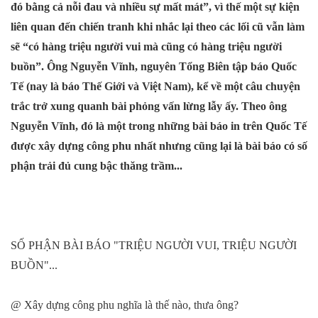
đó bằng cả nỗi đau và nhiều sự mất mát”, vì thế một sự kiện
liên quan đến chiến tranh khi nhắc lại theo các lối cũ vẫn làm
sẽ “có hàng triệu người vui mà cũng có hàng triệu người
buồn”. Ông Nguyễn Vĩnh, nguyên Tổng Biên tập báo Quốc
Tế (nay là báo Thế Giới và Việt Nam), kể về một câu chuyện
trắc trở xung quanh bài phỏng vấn lừng lẫy ấy. Theo ông
Nguyễn Vĩnh, đó là một trong những bài báo in trên Quốc Tế
được xây dựng công phu nhất nhưng cũng lại là bài báo có số
phận trải đủ cung bậc thăng trầm...
SỐ PHẬN BÀI BÁO "TRIỆU NGƯỜI VUI, TRIỆU NGƯỜI
BUỒN"...
@ Xây dựng công phu nghĩa là thế nào, thưa ông?