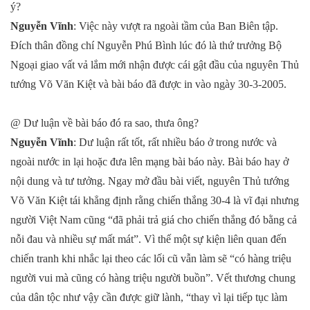
ý?
Nguyễn Vĩnh
: Việc này vượt ra ngoài tầm của Ban Biên tập.
Đích thân đồng chí Nguyễn Phú Bình lúc đó là thứ trưởng Bộ
Ngoại giao vất vả lắm mới nhận được cái gật đầu của nguyên Thủ
tướng Võ Văn Kiệt và bài báo đã được in vào ngày 30-3-2005.
@ Dư luận về bài báo đó ra sao, thưa ông?
Nguyễn Vĩnh
: Dư luận rất tốt, rất nhiều báo ở trong nước và
ngoài nước in lại hoặc đưa lên mạng bài báo này. Bài báo hay ở
nội dung và tư tưởng. Ngay mở đầu bài viết, nguyên Thủ tướng
Võ Văn Kiệt tái khẳng định rằng chiến thắng 30-4 là vĩ đại nhưng
người Việt Nam cũng “đã phải trả giá cho chiến thắng đó bằng cả
nỗi đau và nhiều sự mất mát”. Vì thế một sự kiện liên quan đến
chiến tranh khi nhắc lại theo các lối cũ vẫn làm sẽ “có hàng triệu
người vui mà cũng có hàng triệu người buồn”. Vết thương chung
của dân tộc như vậy cần được giữ lành, “thay vì lại tiếp tục làm