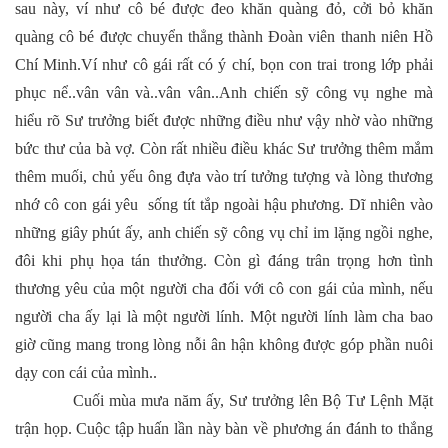
sau này, ví như cô bé được đeo khăn quàng đỏ, cởi bỏ khăn
quàng cô bé được chuyển thẳng thành Đoàn viên thanh niên Hồ
Chí Minh.Ví như cô gái rất có ý chí, bọn con trai trong lớp phải
phục nể..vân vân và..vân vân..Anh chiến sỹ công vụ nghe mà
hiểu rõ Sư trưởng biết được những điều như vậy nhờ vào những
bức thư của bà vợ. Còn rất nhiều điều khác Sư trưởng thêm mắm
thêm muối, chủ yếu ông đựa vào trí tưởng tượng và lòng thương
nhớ cô con gái yêu sống tít tắp ngoài hậu phương. Dĩ nhiên vào
những giây phút ấy, anh chiến sỹ công vụ chỉ im lặng ngồi nghe,
đôi khi phụ họa tán thưởng. Còn gì đáng trân trọng hơn tình
thương yêu của một người cha đối với cô con gái của mình, nếu
người cha ấy lại là một người lính. Một người lính làm cha bao
giờ cũng mang trong lòng nỗi ân hận không được góp phần nuôi
dạy con cái của mình..
Cuối mùa mưa năm ấy, Sư trưởng lên Bộ Tư Lệnh Mặt
trận họp. Cuộc tập huấn lần này bàn về phương án đánh to thắng