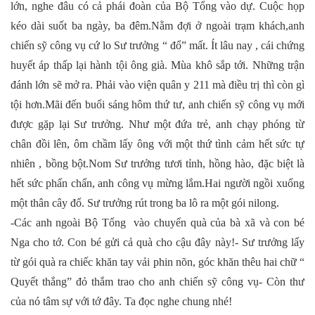
lớn, nghe đâu có cả phái đoàn của Bộ Tổng vào dự. Cuộc họp
kéo dài suốt ba ngày, ba đêm.Nằm đợi ở ngoài trạm khách,anh
chiến sỹ công vụ cứ lo Sư trưởng “ đổ” mất. Ít lâu nay , cái chứng
huyết áp thấp lại hành tội ông già. Mùa khô sắp tới. Những trận
đánh lớn sẽ mở ra. Phải vào viện quân y 211 mà điều trị thì còn gì
tội hơn.Mãi đến buổi sáng hôm thứ tư, anh chiến sỹ công vụ mới
được gặp lại Sư trưởng. Như một đứa trẻ, anh chạy phóng từ
chân đồi lên, ôm chầm lấy ông với một thứ tình cảm hết sức tự
nhiên , bồng bột.Nom Sư trưởng tươi tỉnh, hồng hào, đặc biệt là
hết sức phấn chấn, anh công vụ mừng lắm.Hai người ngồi xuống
một thân cây đổ. Sư trưởng rút trong ba lô ra một gói nilong.
-Các anh ngoài Bộ Tổng vào chuyển quà của bà xã và con bé
Nga cho tớ. Con bé gửi cả quà cho cậu đây này!- Sư trưởng lấy
từ gói quà ra chiếc khăn tay vải phin nõn, góc khăn thêu hai chữ “
Quyết thắng” đỏ thắm trao cho anh chiến sỹ công vụ- Còn thư
của nó tâm sự với tớ đây. Ta đọc nghe chung nhé!