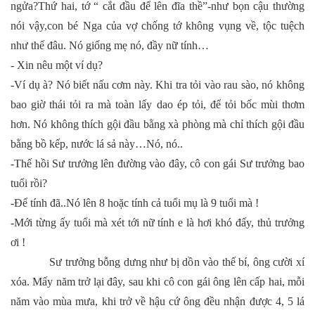
ngửa?Thứ hai, tớ “ cắt đầu để lên đĩa thề”-như bọn cậu thường
nói vậy,con bé Nga của vợ chống tớ không vụng về, tộc tuệch
như thế đâu. Nó giống mẹ nó, đầy nữ tính…
- Xin nêu một ví dụ?
-Ví dụ à? Nó biết nấu cơm này. Khi tra tỏi vào rau sào, nó không
bao giờ thái tỏi ra mà toàn lấy dao ép tỏi, để tỏi bốc mùi thơm
hơn. Nó không thích gội đầu bằng xà phòng mà chỉ thích gội đầu
bằng bồ kếp, nước lá sả này…Nó, nó..
-Thế hồi Sư trưởng lên đường vào đây, cô con gái Sư trưởng bao
tuổi rồi?
-Để tính đã..Nó lên 8 hoặc tính cả tuổi mụ là 9 tuổi mà !
-Mới từng ấy tuổi mà xét tới nữ tính e là hơi khó đấy, thủ trưởng
ơi !
Sư trưởng bỗng dưng như bị dồn vào thế bí, ông cười xí
xóa. Mấy năm trở lại đây, sau khi cô con gái ông lên cấp hai, mỗi
năm vào mùa mưa, khi trở về hậu cứ ông đều nhận được 4, 5 lá