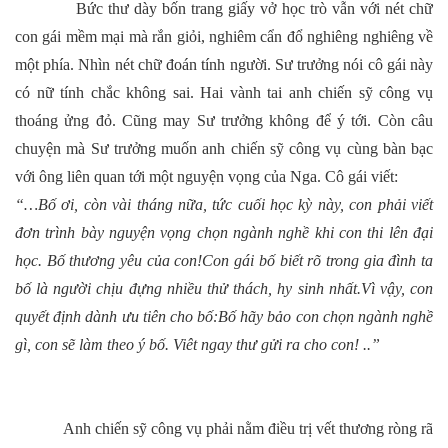
Bức thư dày bốn trang giấy vở học trò vẫn với nét chữ
con gái mềm mại mà rắn giỏi, nghiêm cẩn đổ nghiêng nghiêng về
một phía. Nhìn nét chữ đoán tính người. Sư trưởng nói cô gái này
có nữ tính chắc không sai. Hai vành tai anh chiến sỹ công vụ
thoáng ửng đỏ. Cũng may Sư trưởng không để ý tới. Còn câu
chuyện mà Sư trưởng muốn anh chiến sỹ công vụ cùng bàn bạc
với ông liên quan tới một nguyện vọng của Nga. Cô gái viết:
“…Bố ơi, còn vài tháng nữa, tức cuối học kỳ này, con phải viết
đơn trình bày nguyện vọng chọn ngành nghề khi con thi lên đại
học. Bố thương yêu của con!Con gái bố biết rõ trong gia đình ta
bố là người chịu đựng nhiều thử thách, hy sinh nhất.Vì vậy, con
quyết định dành ưu tiên cho bố:Bố hãy bảo con chọn ngành nghề
gì, con sẽ làm theo ý bố. Viêt ngay thư gửi ra cho con! ..”
Anh chiến sỹ công vụ phải nằm điều trị vết thương ròng rã