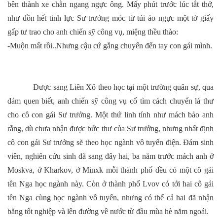
bên thành xe chằn ngang ngực ông. Mấy phút trước lúc tắt thở,
như dồn hết tinh lực Sư trưởng móc từ túi áo ngực một tờ giấy
gấp tư trao cho anh chiến sỹ công vụ, miệng thều thào:
-Muộn mất rồi..Nhưng cậu cứ gắng chuyển đến tay con gái mình.
Được sang Liên Xô theo học tại một trường quân sự, qua
đám quen biết, anh chiến sỹ công vụ cố tìm cách chuyển lá thư
cho cô con gái Sư trưởng. Một thứ linh tính như mách bảo anh
rằng, dù chưa nhận được bức thư của Sư trưởng, nhưng nhất định
cô con gái Sư trưởng sẽ theo học ngành vô tuyến điện. Đám sinh
viên, nghiên cứu sinh đã sang đây hai, ba năm trước mách anh ở
Moskva, ở Kharkov, ở Minxk mỗi thành phố đều có một cô gái
tên Nga học ngành này. Còn ở thành phố Lvov có tới hai cô gái
tên Nga cùng học ngành vô tuyến, nhưng có thể cả hai đã nhận
bằng tốt nghiệp và lên đường về nước từ đầu mùa hè năm ngoái.