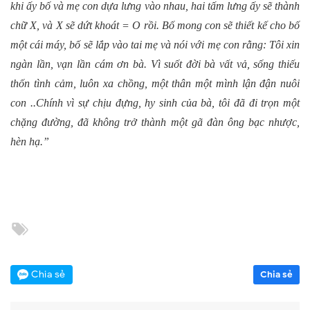
khi ấy bố và mẹ con dựa lưng vào nhau, hai tấm lưng ấy sẽ thành
chữ X, và X sẽ dứt khoát = O rồi. Bố mong con sẽ thiết kế cho bố
một cái máy, bố sẽ lắp vào tai mẹ và nói với mẹ con rằng: Tôi xin
ngàn lần, vạn lần cám ơn bà. Vì suốt đời bà vất vả, sống thiếu
thốn tình cảm, luôn xa chồng, một thân một mình lận đận nuôi
con ..Chính vì sự chịu đựng, hy sinh của bà, tôi đã đi trọn một
chặng đường, đã không trở thành một gã đàn ông bạc nhược,
hèn hạ.”
Chia sẻ
Chia sẻ