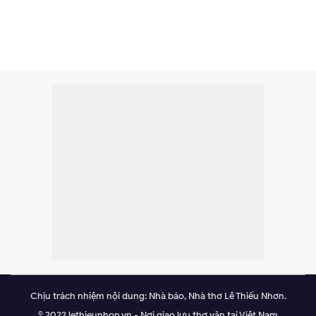
Chịu trách nhiệm nội dung: Nhà báo, Nhà thơ Lê Thiếu Nhơn.
© 2022 lethieunhon.vn - Nơi giao lưu thơ văn tại Việt Nam