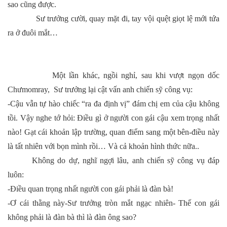
sao cũng được.
Sư trưởng cười, quay mặt đi, tay vội quệt giọt lệ mới tứa
ra ở đuôi mắt…
Một lần khác, ngồi nghỉ, sau khi vượt ngọn dốc
Chưmomray, Sư trưởng lại cật vấn anh chiến sỹ công vụ:
-Cậu vẫn tự hào chiếc “ra đa định vị” đám chị em của cậu không
tồi. Vậy nghe tớ hỏi: Điều gì ở người con gái cậu xem trọng nhất
nào! Gạt cái khoản lập trường, quan điểm sang một bên-điều này
là tất nhiên với bọn mình rồi… Và cả khoản hình thức nữa..
Không do dự, nghĩ ngợi lâu, anh chiến sỹ công vụ đáp
luôn:
-Điều quan trọng nhất người con gái phải là đàn bà!
-Ơ cái thằng này-Sư trưởng tròn mắt ngạc nhiên- Thế con gái
không phải là đàn bà thì là đàn ông sao?