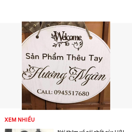
XEM NHIỀU
Nói thêm về cái chết của LƯU