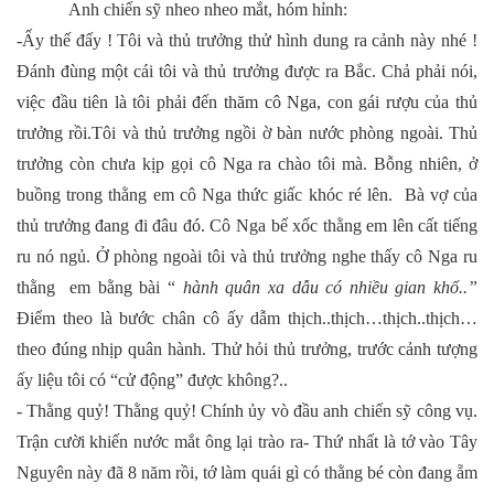
Anh chiến sỹ nheo nheo mắt, hóm hỉnh:
-Ấy thế đấy ! Tôi và thủ trưởng thử hình dung ra cảnh này nhé !
Đánh đùng một cái tôi và thủ trưởng được ra Bắc. Chả phải nói,
việc đầu tiên là tôi phải đến thăm cô Nga, con gái rượu của thủ
trưởng rồi.Tôi và thủ trưởng ngồi ờ bàn nước phòng ngoài. Thủ
trưởng còn chưa kịp gọi cô Nga ra chào tôi mà. Bỗng nhiên, ở
buồng trong thằng em cô Nga thức giấc khóc ré lên. Bà vợ của
thủ trưởng đang đi đâu đó. Cô Nga bế xốc thằng em lên cất tiếng
ru nó ngủ. Ở phòng ngoài tôi và thủ trưởng nghe thấy cô Nga ru
thằng em bằng bài “
hành quân xa dẫu có nhiều gian
khổ..”
Điểm theo là bước chân cô ấy dẫm thịch..thịch…thịch..thịch…
theo đúng nhịp quân hành. Thử hỏi thủ trưởng, trước cảnh tượng
ấy liệu tôi có “cử động” được không?..
- Thằng quỷ! Thằng quỷ! Chính ủy vò đầu anh chiến sỹ công vụ.
Trận cười khiến nước mắt ông lại trào ra- Thứ nhất là tớ vào Tây
Nguyên này đã 8 năm rồi, tớ làm quái gì có thằng bé còn đang ẵm