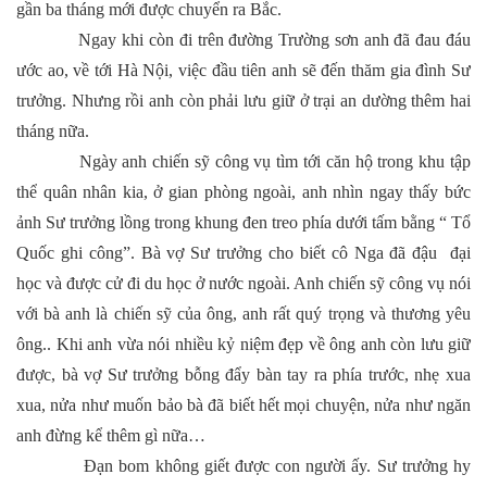
gần ba tháng mới được chuyển ra Bắc.
Ngay khi còn đi trên đường Trường sơn anh đã đau đáu
ước ao, về tới Hà Nội, việc đầu tiên anh sẽ đến thăm gia đình Sư
trưởng. Nhưng rồi anh còn phải lưu giữ ở trại an dường thêm hai
tháng nữa.
Ngày anh chiến sỹ công vụ tìm tới căn hộ trong khu tập
thể quân nhân kia, ở gian phòng ngoài, anh nhìn ngay thấy bức
ảnh Sư trưởng lồng trong khung đen treo phía dưới tấm bằng “ Tổ
Quốc ghi công”. Bà vợ Sư trưởng cho biết cô Nga đã đậu đại
học và được cử đi du học ở nước ngoài. Anh chiến sỹ công vụ nói
với bà anh là chiến sỹ của ông, anh rất quý trọng và thương yêu
ông.. Khi anh vừa nói nhiều kỷ niệm đẹp về ông anh còn lưu giữ
được, bà vợ Sư trưởng bỗng đẩy bàn tay ra phía trước, nhẹ xua
xua, nửa như muốn bảo bà đã biết hết mọi chuyện, nửa như ngăn
anh đừng kể thêm gì nữa…
Đạn bom không giết được con người ấy. Sư trưởng hy