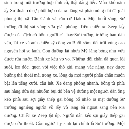
sinh trong một trường hợp tình cờ, thật đáng tiếc. Mùa khô năm
ấy Sư đoàn có sự phối hợp của xe tăng và pháo nòng dài đã giải
phóng thị xã Tân Cảnh và căn cứ Dakto. Một buổi sáng, Sư
trưởng đi thị sát vùng vừa giải phóng. Trên chiếc xe Zeep lấy
được của địch có bốn người cả thảy:Sư trưởng, trưởng ban dân
vận, lái xe và anh chiến sỹ công vụ.Buổi sớm, tiết trời vùng cao
nguyên hơi se lạnh. Con đường lát nhựa Mỹ láng bóng như vừa
được rửa nước. Bánh xe kêu vo vo. Những đôi chân đã quen lội
suối, leo dốc, quen với việc thồ gùi, mang vác nặng, nay được
buông thả thoải mái trong xe, lòng dạ mọi người phấn chấn muốn
bật lên tiếng cười, câu hát. Xe đang phóng nhanh, bỗng từ phía
sau hàng dứa dại nhuốm bụi đỏ bên vệ đường một người đàn ông
kéo phía sau sợi giây thép gai bỗng bổ nhào ra mặt đường.Sư
trưởng nghiêng người vồ lấy vô lăng lái ngoặt sang bên kia
đường. Chiếc xe Zeep lật úp. Người dân kéo sợi giây thép gai
được cứu thoát. Còn người hy sinh lại chính là Sư trưởng. Một