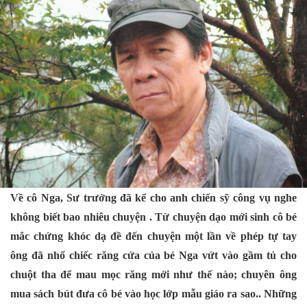
Về cô Nga, Sư trưởng đã kể cho anh chiến sỹ công vụ nghe
không biết bao nhiêu chuyện . Từ chuyện dạo mới sinh cô bé
mắc chứng khóc dạ đề đến chuyện một lần về phép tự tay
ông đã nhổ chiếc răng cửa của bé Nga vứt vào gầm tủ cho
chuột tha để mau mọc răng mới như thế nào; chuyên ông
mua sách bút đưa cô bé vào học lớp mẫu giáo ra sao.. Những