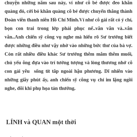
chuyện những năm sau này, ví như cô bé được đeo khăn
quàng đỏ, cởi bỏ khăn quàng cô bé được chuyển thẳng thành
Đoàn viên thanh niên Hồ Chí Minh.Ví như cô gái rất có ý chí,
bọn con trai trong lớp phải phục nể..vân vân và..vân
vân..Anh chiến sỹ công vụ nghe mà hiểu rõ Sư trưởng biết
được những điều như vậy nhờ vào những bức thư của bà vợ.
Còn rất nhiều điều khác Sư trưởng thêm mắm thêm muối,
chủ yếu ông đựa vào trí tưởng tượng và lòng thương nhớ cô
con gái yêu sống tít tắp ngoài hậu phương. Dĩ nhiên vào
những giây phút ấy, anh chiến sỹ công vụ chỉ im lặng ngồi
nghe, đôi khi phụ họa tán thưởng.
LÍNH và QUAN một thời