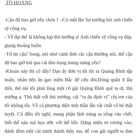
TÔ HOÀNG
-Cậu đã bao giờ yêu chưa ? –Có một lần Sư trưởng hỏi anh chiến
sỹ công vụ.
- Về đại thể là không kịp thủ trưởng ạ! Anh chiến sỹ công vụ đáp,
giọng thoáng buồn.
-Tớ tin cậu! Song, nói như cánh lính các cậu thường nói, thế cậu
đã bao giờ trải qua cái tâm trạng mang máng yêu?
-Khoản này thì có đấy! Dạo ấy đơn vị tôi rút ra Quảng Bình tập
huấn, nhân tiện ăn gạo miền Bắc để cứu đói.Đóng quân ít lâu
thôi, thế mà tôi phải lòng một cô gái Quảng Bình quê ta ơi, thủ
trưởng ạ. Thú thật với thủ trưởng, cái “ra đa định vị” chị em của
tôi không tồi. Về cả phương diện tinh thần lẫn vật chất cô bé thật
tuyệt. Có điều tôi nghĩ, mang phận lính tráng ra sống vào chết,
biết thế nào mà hẹn ước với thề bồi. Dăng nhện tơ vương vào,
đánh đòm một cái mình thành thây ma, để con gái người ta làm