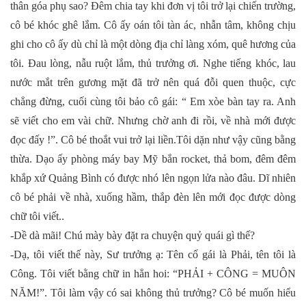
thân góa phụ sao? Đêm chia tay khi đơn vị tôi trở lại chiến trường,
cô bé khóc ghê lắm. Cô ấy oán tôi tàn ác, nhẫn tâm, không chịu
ghi cho cô ấy dù chỉ là một dòng địa chỉ làng xóm, quê hương của
tôi. Đau lòng, nẫu ruột lắm, thủ trưởng ơi. Nghe tiếng khóc, lau
nước mắt trên gương mặt đã trở nên quá đỗi quen thuộc, cực
chẳng đừng, cuối cùng tôi bảo cô gái: “ Em xòe bàn tay ra. Anh
sẽ viết cho em vài chữ. Nhưng chờ anh đi rồi, về nhà mới được
đọc đấy !”. Cô bé thoắt vui trở lại liền.Tôi dặn như vậy cũng bằng
thừa. Dạo ấy phòng máy bay Mỹ bắn rocket, thả bom, đêm đêm
khắp xứ Quảng Bình có được nhó lên ngọn lửa nào đâu. Dĩ nhiên
cô bé phải về nhà, xuống hầm, thắp đèn lên mới đọc được dòng
chữ tôi viết..
-Dề dà mãi! Chú mày bày đặt ra chuyện quỷ quái gì thế?
-Dạ, tôi viết thế này, Sư trưởng ạ: Tên cố gái là Phải, tên tôi là
Công. Tôi viết bằng chữ in hẳn hoi: “PHẢI + CÔNG = MUÔN
NĂM!”. Tôi làm vậy có sai không thủ trưởng? Cô bé muốn hiểu