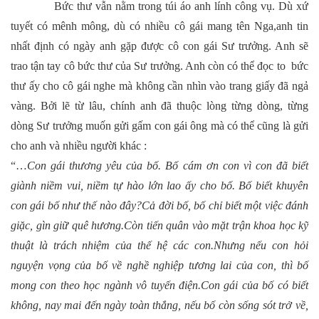
Bức thư vẫn nằm trong túi áo anh lính công vụ. Dù xứ
tuyết có mênh mông, dù có nhiều cô gái mang tên Nga,anh tin
nhất định có ngày anh gặp được cô con gái Sư trưởng. Anh sẽ
trao tận tay cô bức thư của Sư trưởng. Anh còn có thể đọc to bức
thư ấy cho cô gái nghe mà không cần nhìn vào trang giấy đã ngả
vàng. Bởi lẽ từ lâu, chính anh đã thuộc lòng từng dòng, từng
dòng Sư trưởng muốn gửi gấm con gái ông mà có thể cũng là gửi
cho anh và nhiều người khác :
“…
Con gái thương yêu của bố. Bố cám ơn con vì con đã biết
giành niềm vui, niềm tự hào lớn lao ấy cho bố. Bố biết khuyên
con gái bố như thế nào đây?Cả đời bố, bố chỉ biết một việc đánh
giặc, gìn giữ quê hương.Còn tiến quân vào mặt trận khoa học kỹ
thuật là trách nhiệm của thế hệ các con.Nhưng nếu con hỏi
nguyện vọng của bố về nghề nghiệp tương lai của con, thì bố
mong con theo học ngành vô tuyến điện.Con gái của bố có biết
không, nay mai đến ngày toàn thắng, nếu bố còn sống sót trở về,