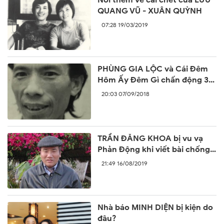
QUANG VŨ - XUÂN QUỲNH
07:28 19/03/2019
PHÙNG GIA LỘC và Cái Đêm
Hôm Ấy Đêm Gì chấn động 30
năm trước
20:03 07/09/2018
TRẦN ĐĂNG KHOA bị vu vạ
Phản Động khi viết bài chống
lại sự ngang ngược của Trung
21:49 16/08/2019
Quốc
Nhà báo MINH DIỆN bị kiện do
đâu?