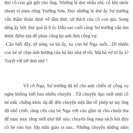
thư cô con gái gửi cho ông. Những lá thư nhầu nhĩ, có khi nhòe
nhoẹt vì mưa rừng Trường Sơn. Đọc những lá thư ấy Sư trưởng
vẫn thầm đoán định về tâm tính, sở thích của cô con gái. Song
từng ấy bức thư quả là ít ỏi. Dẫu sao cuối cùng Sư trưởng vẫn tìm
được điểm tựa để phản công lại anh lính công vụ:
-Cậu biết đấy, tớ sống xa bà ấy, xa con bé Nga suốt…Dĩ nhiên
con bé sẽ chịu ảnh hưởng của bà lão nhà tớ rồi. Mà bà vợ tớ ấy à?
Tuyệt vời nữ tính nhé !
Về cô Nga, Sư trưởng đã kể cho anh chiến sỹ công vụ
nghe không biết bao nhiêu chuyện . Từ chuyện dạo mới sinh cô
bé mắc chứng khóc dạ đề đến chuyện một lần về phép tự tay ông
đã nhổ chiếc răng cửa của bé Nga vứt vào gầm tủ cho chuột tha
để mau mọc răng mới như thế nào; chuyên ông mua sách bút đưa
cô bé vào học lớp mẫu giáo ra sao.. Những chuyện những năm