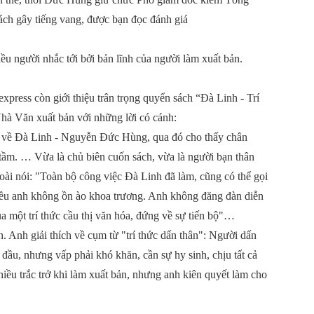
́ch gây tiếng vang, được bạn đọc đánh giá
u người nhắc tới bởi bản lĩnh của người làm xuất bản.
xpress còn giới thiệu trân trọng quyển sách “Đà Linh - Trí
 Văn xuất bản với những lời có cánh:
t về Đà Linh - Nguyễn Đức Hùng, qua đó cho thấy chân
tầm. … Vừa là chủ biên cuốn sách, vừa là người bạn thân
 nói: "Toàn bộ công việc Đà Linh đã làm, cũng có thể gọi
 điều anh không ồn ào khoa trương. Anh không đăng đàn diễn
của một trí thức cầu thị văn hóa, đứng về sự tiến bộ"…
 Anh giải thích về cụm từ "trí thức dấn thân": Người dấn
i đầu, nhưng vấp phải khó khăn, cần sự hy sinh, chịu tất cả
ều trắc trở khi làm xuất bản, nhưng anh kiên quyết làm cho