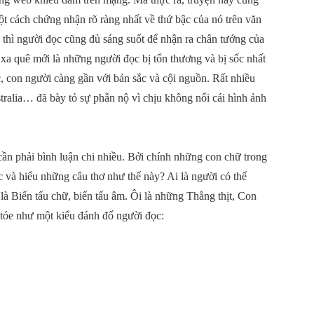
ột cách chứng nhận rõ ràng nhất về thứ bậc của nó trên văn
thì người đọc cũng đủ sáng suốt để nhận ra chân tướng của
t xa quê mới là những người đọc bị tổn thương và bị sốc nhất
c, con người càng gần với bản sắc và cội nguồn. Rất nhiều
ralia… đã bày tỏ sự phẫn nộ vì chịu không nổi cái hình ảnh
ần phải bình luận chi nhiều. Bởi chính những con chữ trong
đọc và hiểu những câu thơ như thế này? Ai là người có thể
i là Biến tấu chữ, biến tấu âm. Ôi là những Thằng thịt, Con
 tóe như một kiểu đánh đố người đọc: