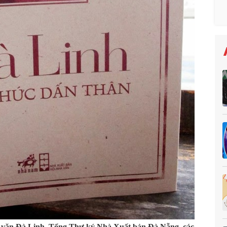
à văn Đà Linh, Tổng Thư ký Nhà Xuất bản Đà Nẵng, các