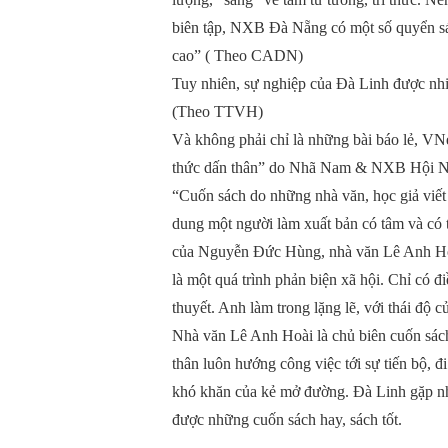
biên tập, NXB Đà Nẵng có một số quyển sa
cao” ( Theo CADN)
Tuy nhiên, sự nghiệp của Đà Linh được nhiề
(Theo TTVH)
Và không phải chỉ là những bài báo lẻ, VNe
thức dấn thân” do Nhã Nam & NXB Hội Nhà
“Cuốn sách do những nhà văn, học giả viế
dung một người làm xuất bản có tâm và có 
của Nguyễn Đức Hùng, nhà văn Lê Anh Hoài
là một quá trình phản biện xã hội. Chỉ có
thuyết. Anh làm trong lặng lẽ, với thái độ 
Nhà văn Lê Anh Hoài là chủ biên cuốn sách.
thân luôn hướng công việc tới sự tiến bộ, đ
khó khăn của kẻ mở đường. Đà Linh gặp nhi
được những cuốn sách hay, sách tốt.