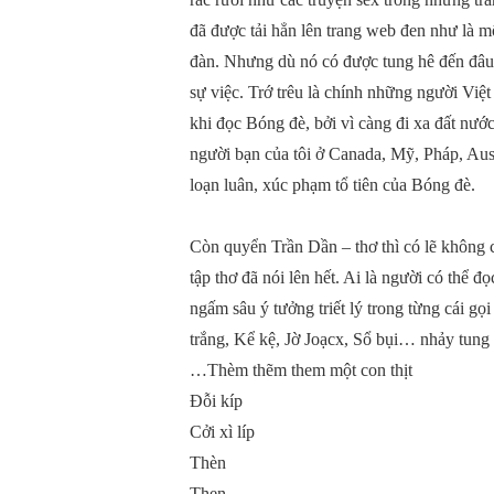
đã được tải hẳn lên trang web đen như là m
đàn. Nhưng dù nó có được tung hê đến đâu 
sự việc. Trớ trêu là chính những người Việ
khi đọc Bóng đè, bởi vì càng đi xa đất nướ
người bạn của tôi ở Canada, Mỹ, Pháp, Aust
loạn luân, xúc phạm tổ tiên của Bóng đè.
Còn quyển Trần Dần – thơ thì có lẽ không c
tập thơ đã nói lên hết. Ai là người có thể 
ngấm sâu ý tưởng triết lý trong từng cái gọ
trắng, Kể kệ, Jờ Joạcx, Sổ bụi… nhảy tung
…Thèm thẽm them một con thịt
Đỗi kíp
Cởi xì líp
Thèn
Thẹn