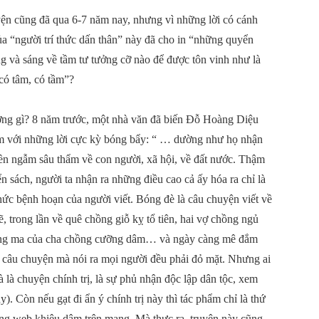
ện cũng đã qua 6-7 năm nay, nhưng vì những lời có cánh
a “người trí thức dấn thân” này đã cho in “những quyển
ợng và sáng về tầm tư tưởng cỡ nào để được tôn vinh như là
có tâm, có tầm”?
ơng gì? 8 năm trước, một nhà văn đã biến Đỗ Hoàng Diệu
am với những lời cực kỳ bóng bẩy: “ … dường như họ nhận
ền ngẫm sâu thẩm về con người, xã hội, về đất nước. Thậm
sách, người ta nhận ra những điều cao cả ấy hóa ra chỉ là
thức bệnh hoạn của người viết. Bóng đè là câu chuyện viết về
 trong lần về quê chồng giỗ kỵ tổ tiên, hai vợ chồng ngủ
 bóng ma của cha chồng cưỡng dâm… và ngày càng mê đắm
t câu chuyện mà nói ra mọi người đều phải đỏ mặt. Nhưng ai
 là chuyện chính trị, là sự phủ nhận độc lập dân tộc, xem
. Còn nếu gạt đi ẩn ý chính trị này thì tác phẩm chỉ là thứ
rang web khiêu dâm trên mạng. Mà thực ra, truyện này cũng