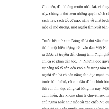
Cho nên, dẫu không muốn nhắc lại, vì chuy
này, chúng ta thử xem những quyển sách củ
sách hay, sách tốt cỡ nào, nặng về chất lư
một kẻ mở đường, một người làm xuất bản 
Trước hết thử xem Bóng đè là thứ văn chư
thành một hiện tượng trên văn đàn Việt N
ra được và truyền đến chúng ta những nghi
chí cả số phận dân tộc…”. Nhưng đọc quyển 
sự báng bổ tổ tiên đến khó hiểu trong tâm 
người đàn bà có bản năng tính dục mạnh mẽ,
trước bàn thờ tổ, cô con dâu đã bị chính
thú vui tình dục cùng cái bóng ma này. Mộ
cũng hiểu, đây không phải là chuyện sex mà
chủ nghĩa Mác như một cái xác chết (Vu quy)
rác rưởi như các truyện sex trong những t