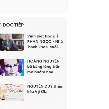
ĐỌC TIẾP
Vĩnh biệt học giả
PHAN NGỌC - Nhà
'bách khoa' cuối
cùng của một thế
hệ
HOÀNG NGUYÊN
bẽ bàng lòng trần
mơ bướm hoa
NGUYỄN DUY thầm
kêu Vợ Ơi...