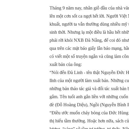
Tháng 9 năm nay, nhân giỗ đầu của nhà v
lên một cơn sốt ca ngợi hết lời. Người Việt
khuất, người ta vẫn thường dùng nhiều mỹ 
sinh thời. Nhưng lạ một điều là hầu hết nh
phải rời khỏi NXB Đà Nẵng, để coi đó như
qua trên các mặt báo giấy lẫn báo mạng, hầ
có viết một số truyện ngắn và cũng làm công
xuất bản của ông:
“Nói đến Đà Linh - tên thật Nguyễn Đức H
lĩnh của một người làm xuất bản. Những cu
những bản thảo tác giả và đối tác xuất bản 
gắm. Tên tuổi anh gắn liền với những cuốn
đè (Đỗ Hoàng Diệu), Ngồi (Nguyễn Bình P
“Điều ước muốn cháy bỏng của Đức Hùng l
thị hiếu tầm thường. Hoặc hơn nữa, sách c
lượng, “sáng” về tầm tư tưởng, tri thức. N