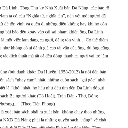
ăn Đà Linh, Tổng Thư ký Nhà Xuất bản Đà Nẵng, các báo rộ
 Nam ta có câu “Nghĩa tử, nghĩa tận”, nên với một người đã
từ để tôn vinh và quên đi những điều không hay khi họ còn
ững bài báo đều xoáy vào cái sai phạm khiến ông Đà Linh
 là một việc làm đáng ca ngợi, đáng tôn vinh… Có thể điểm
u như không có ai đánh giá cao tài văn của ông, dù ông cũng
 tác dịch thuật mà tất cả đều đồng thanh ca ngợi vai trò làm
ùng (bút danh khác: Đa Huyên, 1958-2013) là nói đến bản
ốn sách “nhạy cảm” nhất, những cuốn sách “gai góc” nhất,
biết là “khó” nhất, họ hầu như đều tìm đến Đà Linh để gửi
 sách Ba người khác (Tô Hoài), Trần Dần - Thơ, Bóng
hương)...” (Theo Tiền Phong)
à xuất bản sách phải ra xuất bản, không chạy theo những
ủa NXB Đà Nẵng phải là những quyển sách “nặng” về chất
ên thế, thời Đức Hùng giữ chức Phó giám đốc kiêm Tổng