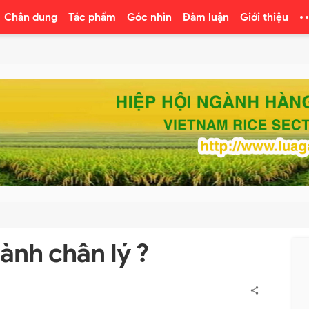
Chân dung
Tác phẩm
Góc nhìn
Đàm luận
Giới thiệu
hành chân lý ?