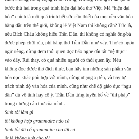
bước thứ hai trong quá trình hiện đại hóa thơ Việt. Mà “hiện đại
hóa” chính là một quá trình hết sức cần thiết của mọi nền văn hóa
hàng đầu trên thế giới, không lẽ Việt Nam thì không cần? Tức là,
nếu Bích Châu không hiểu Trần Dần, thì không có nghĩa ông/bà
được phép chửi rủa, phỉ báng thơ Trần Dần như vậy. Thơ có ngôn
ngữ riêng, đừng đem thói quen đọc báo nghe đài rất “nệ thực”
vào đây. Rủi thay, có quá nhiều người có thói quen ấy. Nếu
không đọc được thơ đích thực, bạn hãy tìm những sản phẩm văn
hóa đọc khác phù hợp với mình, đừng nhặng xị lên, và hãy tự
trách trình độ văn hóa của mình, cũng như chế độ giáo dục “ngu
dân” dù vô tình hay cố ý. Trần Dần từng tuyên bố về “thi pháp”
trong những câu thơ của mình:
Sinh tôi làm gì
tôi không hợp grammaire nào cả
Sinh tôi đã có grammaire cho tất cả
ắt là không juýt cho tôi