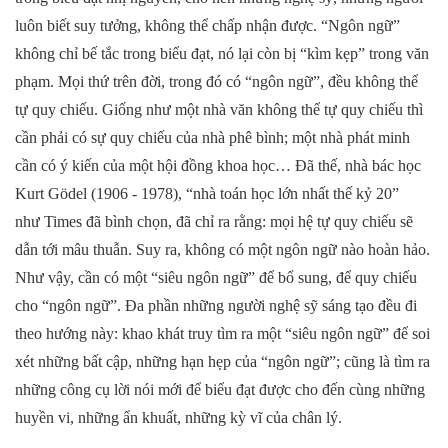
luôn biết suy tưởng, không thể chấp nhận được. “Ngôn ngữ”
không chỉ bế tắc trong biểu đạt, nó lại còn bị “kìm kẹp” trong văn
phạm. Mọi thứ trên đời, trong đó có “ngôn ngữ”, đều không thể
tự quy chiếu. Giống như một nhà văn không thể tự quy chiếu thì
cần phải có sự quy chiếu của nhà phê bình; một nhà phát minh
cần có ý kiến của một hội đồng khoa học… Đã thế, nhà bác học
Kurt Gödel (1906 - 1978), “nhà toán học lớn nhất thế kỷ 20”
như Times đã bình chọn, đã chỉ ra rằng: mọi hệ tự quy chiếu sẽ
dẫn tới mâu thuẫn. Suy ra, không có một ngôn ngữ nào hoàn hảo.
Như vậy, cần có một “siêu ngôn ngữ” để bổ sung, để quy chiếu
cho “ngôn ngữ”. Đa phần những người nghệ sỹ sáng tạo đều đi
theo hướng này: khao khát truy tìm ra một “siêu ngôn ngữ” để soi
xét những bất cập, những hạn hẹp của “ngôn ngữ”; cũng là tìm ra
những công cụ lời nói mới để biểu đạt được cho đến cùng những
huyền vi, những ẩn khuất, những kỳ vĩ của chân lý.