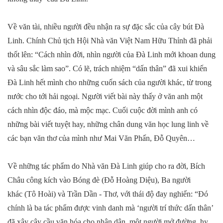
Về văn tài, nhiều người đều nhận ra sự đặc sắc của cây bút Đà
Linh. Chính Chủ tịch Hội Nhà văn Việt Nam Hữu Thỉnh đã phải
thốt lên: “Cách nhìn đời, nhìn người của Đà Linh mới khoan dung
và sâu sắc làm sao”. Có lẽ, trách nhiệm “dấn thân” đã xui khiến
Đà Linh hết mình cho những cuốn sách của người khác, từ trong
nước cho tới hải ngoại. Người viết bài này thấy ở văn anh một
cách nhìn độc đáo, mà mộc mạc. Cuối cuộc đời mình anh có
những bài viết tuyệt hay, những chân dung văn học lung linh về
các bạn văn thơ của mình như Mai Văn Phấn, Đỗ Quyên…
Về những tác phẩm do Nhà văn Đà Linh giúp cho ra đời, Bích
Châu công kích vào Bóng đè (Đỗ Hoàng Diệu), Ba người
khác (Tô Hoài) và Trần Dần - Thơ, với thái độ đay nghiến: “Đó
chính là ba tác phẩm được vinh danh mà ‘người trí thức dấn thân’
đã xây cây cầu văn hóa cho nhân dân, một người mở đường, hy