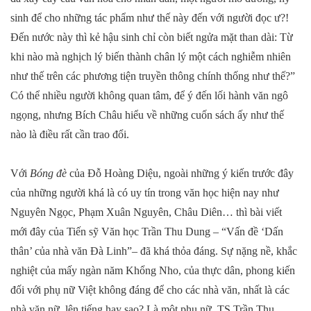
sinh để cho những tác phẩm như thế này đến với người đọc ư?!
Đến nước này thì kẻ hậu sinh chỉ còn biết ngửa mặt than dài: Từ
khi nào mà nghịch lý biến thành chân lý một cách nghiễm nhiên
như thế trên các phương tiện truyền thông chính thống như thế?”
Có thể nhiều người không quan tâm, để ý đến lối hành văn ngô
ngọng, nhưng Bích Châu hiểu về những cuốn sách ấy như thế
nào là điều rất cần trao đổi.
Với
Bóng đè
của Đỗ Hoàng Diệu, ngoài những ý kiến trước đây
của những người khá là có uy tín trong văn học hiện nay như
Nguyên Ngọc, Phạm Xuân Nguyên, Châu Diên… thì bài viết
mới đây của Tiến sỹ Văn học Trần Thu Dung – “Vấn đề ‘Dấn
thân’ của nhà văn Đà Linh”– đã khá thỏa đáng. Sự nặng nề, khắc
nghiệt của mấy ngàn năm Khổng Nho, của thực dân, phong kiến
đối với phụ nữ Việt không đáng để cho các nhà văn, nhất là các
nhà văn nữ, lên tiếng hay sao? Là một phụ nữ, TS Trần Thu