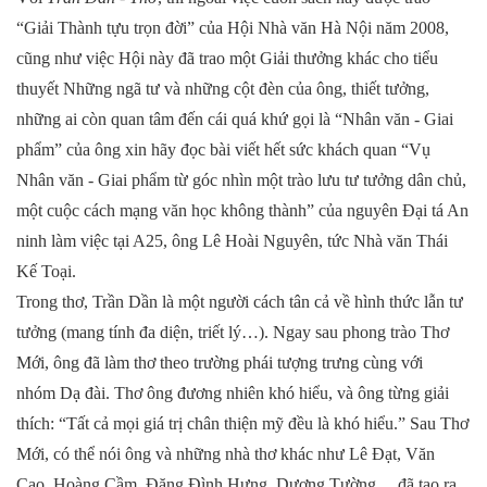
“Giải Thành tựu trọn đời” của Hội Nhà văn Hà Nội năm 2008,
cũng như việc Hội này đã trao một Giải thưởng khác cho tiểu
thuyết Những ngã tư và những cột đèn của ông, thiết tưởng,
những ai còn quan tâm đến cái quá khứ gọi là “Nhân văn - Giai
phẩm” của ông xin hãy đọc bài viết hết sức khách quan “Vụ
Nhân văn - Giai phẩm từ góc nhìn một trào lưu tư tưởng dân chủ,
một cuộc cách mạng văn học không thành” của nguyên Đại tá An
ninh làm việc tại A25, ông Lê Hoài Nguyên, tức Nhà văn Thái
Kế Toại.
Trong thơ, Trần Dần là một người cách tân cả về hình thức lẫn tư
tưởng (mang tính đa diện, triết lý…). Ngay sau phong trào Thơ
Mới, ông đã làm thơ theo trường phái tượng trưng cùng với
nhóm Dạ đài. Thơ ông đương nhiên khó hiểu, và ông từng giải
thích: “Tất cả mọi giá trị chân thiện mỹ đều là khó hiểu.” Sau Thơ
Mới, có thể nói ông và những nhà thơ khác như Lê Đạt, Văn
Cao, Hoàng Cầm, Đặng Đình Hưng, Dương Tường… đã tạo ra