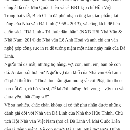
cùng ắt là của Mai Quốc Liên và cả BBT tạp chí Hồn Việt.
Trong bài viết, Bích Châu đã phủ nhận công lao, tác phẩm, tài
năng của Nhà văn Đà Linh (1958 - 2013), và công kích đê hèn
cuốn sách “Đà Linh - Trí thức dấn thân” (NXB Hội Nhà Văn &
Nhã Nam, 2014) do Nhà văn Lê Anh Hoài và anh chị em văn
nghệ góp công sức in ra để tưởng niệm một năm ngày mất của Đà
Linh.
Người thì đã mất, nhưng họ hàng, vợ, con, anh, em, bạn bè còn
đó. Ai đau xót hơn ai? Người vợ đau khổ của Nhà văn Đà Linh
đã phải thốt lên: “Thoát tục trần gian mong về cõi Phật, ôm theo
bao nỗi đau, rũ bỏ sân si, để lại đời những ước vọng... vậy mà vẫn
chưa yên, thật đáng sợ!”
Về sự nghiệp, chắc chắn không ai có thể phủ nhận được những
đánh giá đối với Nhà văn Đà Linh của Nhà thơ Hữu Thỉnh, Chủ
tịch Hội Nhà văn Việt Nam (nơi cả Đà Linh và Mai Quốc Liên
đều là thành viên). Về con người Đà Linh, Nhà thơ Hữu Thỉnh