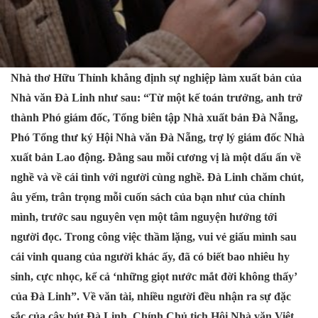
Nhà thơ Hữu Thỉnh khẳng định sự nghiệp làm xuất bản của
Nhà văn Đà Linh như sau: “Từ một kế toán trưởng, anh trở
thành Phó giám đốc, Tổng biên tập Nhà xuất bản Đà Nẵng,
Phó Tổng thư ký Hội Nhà văn Đà Nẵng, trợ lý giám đốc Nhà
xuất bản Lao động. Đằng sau mỗi cương vị là một dấu ấn về
nghề và về cái tình với người cùng nghề. Đà Linh chăm chút,
âu yếm, trân trọng mỗi cuốn sách của bạn như của chính
mình, trước sau nguyên vẹn một tâm nguyện hướng tới
người đọc. Trong công việc thầm lặng, vui vẻ giấu mình sau
cái vinh quang của người khác ấy, đã có biết bao nhiêu hy
sinh, cực nhọc, kể cả ‘những giọt nước mắt đời không thấy’
của Đà Linh”. Về văn tài, nhiều người đều nhận ra sự đặc
sắc của cây bút Đà Linh. Chính Chủ tịch Hội Nhà văn Việt