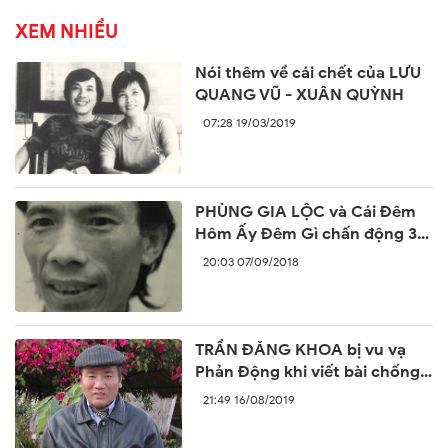
XEM NHIỀU
Nói thêm về cái chết của LƯU
QUANG VŨ - XUÂN QUỲNH
07:28 19/03/2019
PHÙNG GIA LỘC và Cái Đêm
Hôm Ấy Đêm Gì chấn động 30
năm trước
20:03 07/09/2018
TRẦN ĐĂNG KHOA bị vu vạ
Phản Động khi viết bài chống
lại sự ngang ngược của Trung
21:49 16/08/2019
Quốc