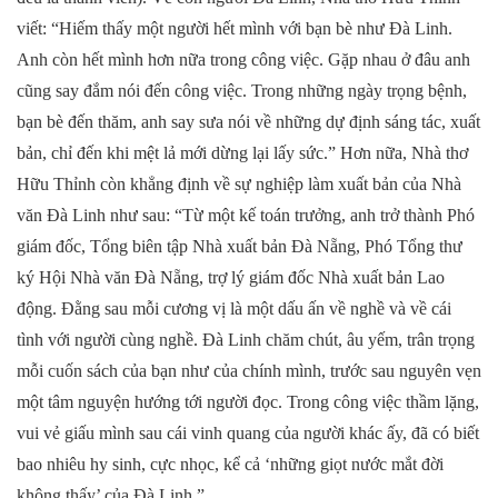
viết: “Hiếm thấy một người hết mình với bạn bè như Đà Linh.
Anh còn hết mình hơn nữa trong công việc. Gặp nhau ở đâu anh
cũng say đắm nói đến công việc. Trong những ngày trọng bệnh,
bạn bè đến thăm, anh say sưa nói về những dự định sáng tác, xuất
bản, chỉ đến khi mệt lả mới dừng lại lấy sức.” Hơn nữa, Nhà thơ
Hữu Thỉnh còn khẳng định về sự nghiệp làm xuất bản của Nhà
văn Đà Linh như sau: “Từ một kế toán trưởng, anh trở thành Phó
giám đốc, Tổng biên tập Nhà xuất bản Đà Nẵng, Phó Tổng thư
ký Hội Nhà văn Đà Nẵng, trợ lý giám đốc Nhà xuất bản Lao
động. Đằng sau mỗi cương vị là một dấu ấn về nghề và về cái
tình với người cùng nghề. Đà Linh chăm chút, âu yếm, trân trọng
mỗi cuốn sách của bạn như của chính mình, trước sau nguyên vẹn
một tâm nguyện hướng tới người đọc. Trong công việc thầm lặng,
vui vẻ giấu mình sau cái vinh quang của người khác ấy, đã có biết
bao nhiêu hy sinh, cực nhọc, kể cả ‘những giọt nước mắt đời
không thấy’ của Đà Linh.”