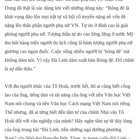
Dung đã thật là xác đáng khi viết những dòng này: “Bóng đè là
khát vọng đảo lộn mọi trật tự xã hội cổ truyền nặng nề vốn đè
nặng lên thân phận người phụ nữ VN. Tự do ở đỉnh cao là giải
phóng người phụ nữ. Tượng thần tự do cao lừng lững ở nước Mỹ
thu hút hàng triệu người du lịch cũng là hình tượng người phụ nữ
giương cao ngọn đuốc. Cuộc sống nhiều người bị ‘bóng đè’ mà
không dám nói. Vì vậy Đà Linh dám xuất bản Bóng đè. Đó chính
là sự dấn thân.”
Với
Ba người khác
của Tô Hoài, trước hết, thì ai cũng biết công
lao của ông, tiếng tăm và tài năng của ông với nền Văn học Việt
Nam nói chung và nền Văn học Cách mạng Việt Nam nói riêng.
Thế nhưng, đã ai từng biết đến tâm tư của chính Nhà văn Tô
Hoài đối với văn nghiệp của mình? Hãy nghe tâm sự từ đáy lòng
của ông trong bài “Đà Linh, trên những ngả đường phương
Nam” của Nhà thơ Nguyễn Đức Tùng, in trong cuốn Đà Linh -