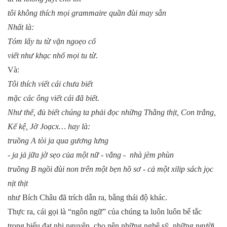
tôi không thích mọi grammaire quần đùi may sẵn
Nhất là:
Tóm lấy tu từ vặn ngoẹo cổ
viết như khạc nhổ mọi tu từ.
Và:
Tôi thích viết cái chưa biết
mặc các ông viết cái đã biết.
Như thế, đủ biết chúng ta phải đọc những Thằng thịt, Con trắng,
Kể kệ, Jờ Joạcx… hay là:
truồng A tòi ja qua gương lưng
- ja jả jữa jờ sẹo của một nữ - vắng - nhà jèm phùn
truồng B ngồi đùi non trên một bẹn hồ sơ - cả một xilip sách jọc
nịt thịt
như Bích Châu đã trích dẫn ra, bằng thái độ khác.
Thực ra, cái gọi là “ngôn ngữ” của chúng ta luôn luôn bế tắc
trong biểu đạt nhị nguyên, cho nên những nghệ sỹ, những người