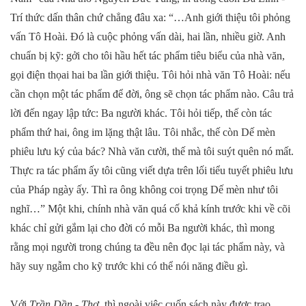
Trí thức dấn thân chứ chẳng đâu xa: “…Anh giới thiệu tôi phỏng
vấn Tô Hoài. Đó là cuộc phỏng vấn dài, hai lần, nhiều giờ. Anh
chuẩn bị kỹ: gởi cho tôi hầu hết tác phẩm tiêu biểu của nhà văn,
gọi điện thọai hai ba lần giới thiệu. Tôi hỏi nhà văn Tô Hoài: nếu
cần chọn một tác phẩm để đời, ông sẽ chọn tác phẩm nào. Câu trả
lời đến ngay lập tức: Ba người khác. Tôi hỏi tiếp, thế còn tác
phẩm thứ hai, ông im lặng thật lâu. Tôi nhắc, thế còn Dế mèn
phiêu lưu ký của bác? Nhà văn cười, thế mà tôi suýt quên nó mất.
Thực ra tác phẩm ấy tôi cũng viết dựa trên lối tiểu tuyết phiêu lưu
của Pháp ngày ấy. Thì ra ông không coi trọng Dế mèn như tôi
nghĩ…” Một khi, chính nhà văn quá cố khả kính trước khi về cõi
khác chỉ gửi gắm lại cho đời có mỗi Ba người khác, thì mong
rằng mọi người trong chúng ta đều nên đọc lại tác phẩm này, và
hãy suy ngẫm cho kỹ trước khi có thể nói năng điều gì.
Với
T
rần Dần - Thơ
, thì ngoài việc cuốn sách này được trao