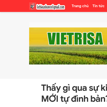
Trang chủ
Tin tức
Thấy gì qua sự k
MỚI tự đình bản