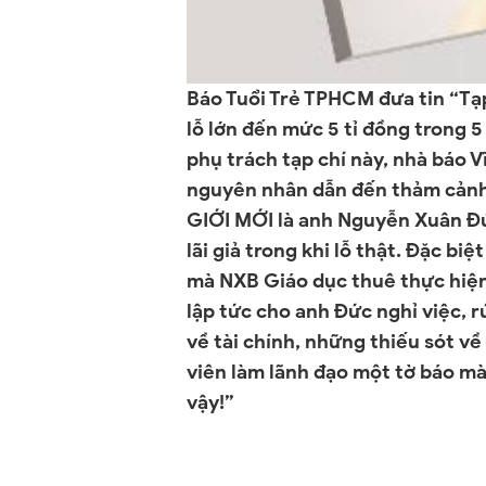
Báo Tuổi Trẻ TPHCM đưa tin “Tạp 
lỗ lớn đến mức 5 tỉ đồng trong 
phụ trách tạp chí này, nhà báo 
nguyên nhân dẫn đến thảm cảnh
GIỚI MỚI là anh Nguyễn Xuân Đức
lãi giả trong khi lỗ thật. Đặc bi
mà NXB Giáo dục thuê thực hiện
lập tức cho anh Đức nghỉ việc, 
về tài chính, những thiếu sót 
viên làm lãnh đạo một tờ báo mà
vậy!”