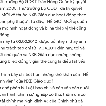
 Bộ trưởng Bộ GDĐT Trần Hồng Quân ký quyết
 năm 2008, Thứ trưởng Bộ GDĐT đã ký quyết
ỚI MỚI về thuộc NXB Giáo dục hoạt động theo
toán phụ thuộc”. Từ đây, THẾ GIỚI MỚI bị cuốn
a mô hình hoạt động và bị hạ thấp vị thế cũng
 động.
chí này từ 02.02.2010, được bổ nhiệm thay anh
 trách tạp chí từ 19.04.2011 đến nay, tôi và
ới Bộ chủ quản và NXB Giáo dục nhưng không
ùng bị ép đồng ý giải thể cũng là điều tất yếu
 trình bày chi tiết hơn những khó khăn của THẾ
ành viên” của NXB Giáo dục?
cơ chế pháp lý. Luật báo chí và các văn bản dưới
quan hành chính sự nghiệp có thu, thậm chí có
tài chính mà Nghị định 43 của Chính phủ đã