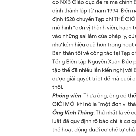
do NXB Giáo dục đẻ ra mà chính
định thành lập từ năm 1994. Đến
định 1528 chuyển Tạp chí THẾ GI
mô hình “đơn vị thành viên, hạch 
vào những sai lầm của pháp lý, củ
như kém hiệu quả hơn trong hoạt
Bản thân tôi về công tác tại Tạp 
Tổng Biên tập Nguyễn Xuân Đức phụ
tập thể đã nhiều lần kiến nghị v
được giải quyết triệt để mà cuối c
thôi.
Phóng viên
: Thưa ông, ông có thể
GIỚI MỚI khi nó là “một đơn vị th
Ông Vĩnh Thắng
: Thứ nhất là về 
luật đã quy định rõ báo chí là cơ 
thể hoạt động dưới cơ chế tự chủ 