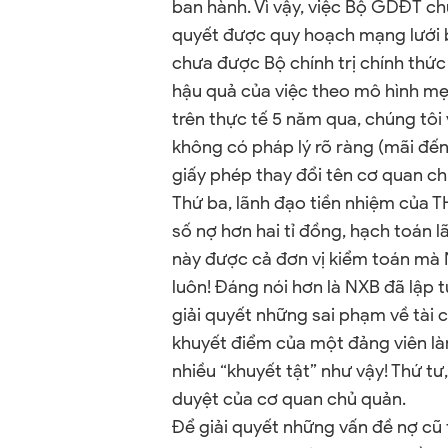
ban hành. Vì vậy, việc Bộ GDĐT c
quyết được quy hoạch mạng lưới b
chưa được Bộ chính trị chính thức 
hậu quả của việc theo mô hình mẹ 
trên thực tế 5 năm qua, chúng tôi
không có pháp lý rõ ràng (mãi đế
giấy phép thay đổi tên cơ quan c
Thứ ba, lãnh đạo tiền nhiệm của 
số nợ hơn hai tỉ đồng, hạch toán lã
này được cả đơn vị kiểm toán mà 
luôn! Đáng nói hơn là NXB đã lập 
giải quyết những sai phạm về tài 
khuyết điểm của một đảng viên là
nhiều “khuyết tật” như vậy! Thứ t
duyệt của cơ quan chủ quản.
Để giải quyết những vấn đề nợ cũ 