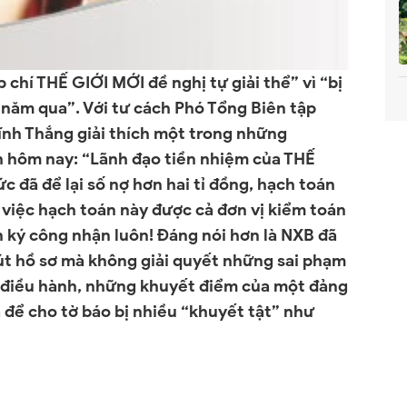
chí THẾ GIỚI MỚI đề nghị tự giải thể” vì “bị
5 năm qua”. Với tư cách Phó Tổng Biên tập
Vĩnh Thắng giải thích một trong những
 hôm nay: “Lãnh đạo tiền nhiệm của THẾ
 đã để lại số nợ hơn hai tỉ đồng, hạch toán
ệt việc hạch toán này được cả đơn vị kiểm toán
 ký công nhận luôn! Đáng nói hơn là NXB đã
rút hồ sơ mà không giải quyết những sai phạm
về điều hành, những khuyết điểm của một đảng
 để cho tờ báo bị nhiều “khuyết tật” như