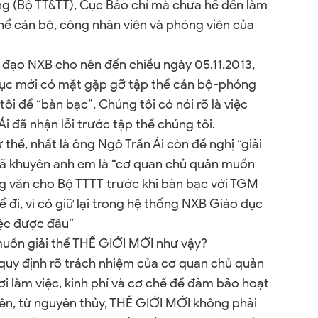
ông (Bộ TT&TT), Cục Báo chí mà chưa hề đến làm
thể cán bộ, công nhân viên và phóng viên của
 đạo NXB cho nên đến chiều ngày 05.11.2013,
ục mới có mặt gặp gỡ tập thể cán bộ-phóng
ôi để “bàn bạc”. Chúng tôi có nói rõ là việc
Ái đã nhận lỗi trước tập thể chúng tôi.
 thế, nhất là ông Ngô Trần Ái còn đề nghị “giải
đã khuyên anh em là “cơ quan chủ quản muốn
ng văn cho Bộ TTTT trước khi bàn bạc với TGM
hể đi, vì có giữ lại trong hệ thống NXB Giáo dục
iệc được đâu”
 muốn giải thể THẾ GIỚI MỚI như vậy?
ã quy định rõ trách nhiệm của cơ quan chủ quản
i làm việc, kinh phí và cơ chế để đảm bảo hoạt
iên, từ nguyên thủy, THẾ GIỚI MỚI không phải