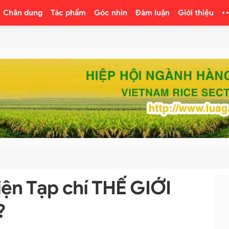
Chân dung
Tác phẩm
Góc nhìn
Đàm luận
Giới thiệu
iện Tạp chí THẾ GIỚI
?