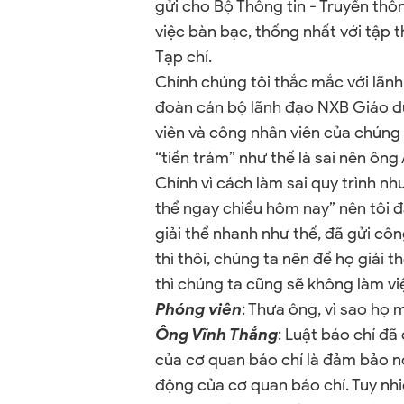
gửi cho Bộ Thông tin - Truyền th
việc bàn bạc, thống nhất với tập 
Tạp chí.
Chính chúng tôi thắc mắc với lãnh
đoàn cán bộ lãnh đạo NXB Giáo d
viên và công nhân viên của chúng t
“tiền trảm” như thế là sai nên ông 
Chính vì cách làm sai quy trình như
thể ngay chiều hôm nay” nên tôi 
giải thể nhanh như thế, đã gửi cô
thì thôi, chúng ta nên để họ giải t
thì chúng ta cũng sẽ không làm v
Phóng viên
: Thưa ông, vì sao họ
Ông Vĩnh Thắng
: Luật báo chí đ
của cơ quan báo chí là đảm bảo nơ
động của cơ quan báo chí. Tuy nh