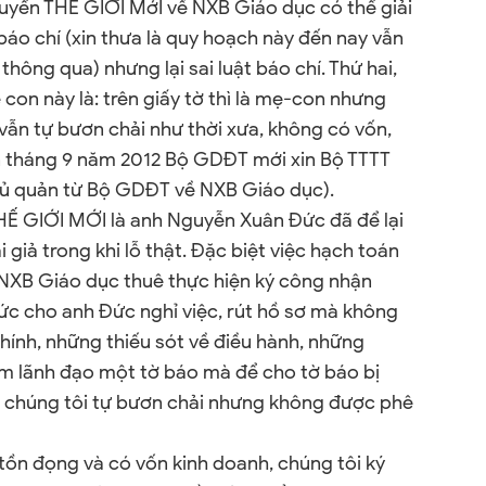
huyển THẾ GIỚI MớI về NXB Giáo dục có thể giải
áo chí (xin thưa là quy hoạch này đến nay vẫn
thông qua) nhưng lại sai luật báo chí. Thứ hai,
con này là: trên giấy tờ thì là mẹ-con nhưng
 vẫn tự bươn chải như thời xưa, không có vốn,
n tháng 9 năm 2012 Bộ GDĐT mới xin Bộ TTTT
hủ quản từ Bộ GDĐT về NXB Giáo dục).
THẾ GIỚI MỚI là anh Nguyễn Xuân Đức đã để lại
i giả trong khi lỗ thật. Đặc biệt việc hạch toán
NXB Giáo dục thuê thực hiện ký công nhận
tức cho anh Đức nghỉ việc, rút hồ sơ mà không
chính, những thiếu sót về điều hành, những
m lãnh đạo một tờ báo mà để cho tờ báo bị
ư, chúng tôi tự bươn chải nhưng không được phê
tồn đọng và có vốn kinh doanh, chúng tôi ký