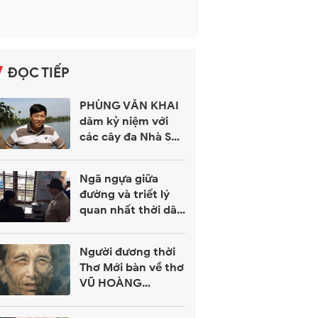
ĐỌC TIẾP
PHÙNG VĂN KHAI
dăm kỷ niệm với
các cây đa Nhà Số
4
Ngã ngựa giữa
đường và triết lý
quan nhất thời dân
vạn đại
Người đương thời
Thơ Mới bàn về thơ
VŨ HOÀNG
CHƯƠNG