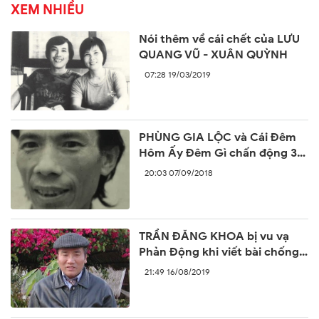
XEM NHIỀU
Nói thêm về cái chết của LƯU
QUANG VŨ - XUÂN QUỲNH
07:28 19/03/2019
PHÙNG GIA LỘC và Cái Đêm
Hôm Ấy Đêm Gì chấn động 30
năm trước
20:03 07/09/2018
TRẦN ĐĂNG KHOA bị vu vạ
Phản Động khi viết bài chống
lại sự ngang ngược của Trung
21:49 16/08/2019
Quốc