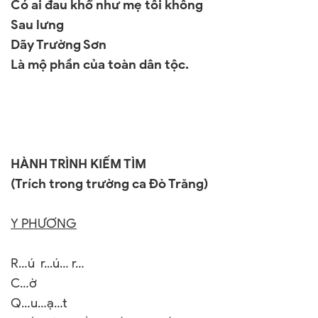
Có ai đau khổ như mẹ tôi không
Sau lưng
Dãy Trường Sơn
Là mộ phần của toàn dân tộc.
HÀNH TRÌNH KIẾM TÌM
(Trích trong trường ca Đò Trăng)
Y PHƯƠNG
R…ú r...ú… r…
C…ờ
Q…u…ạ…t