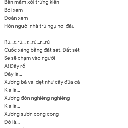
Bên mâm xôi trứng kiến
Bói xem
Đoán xem
Hồn người nhà trú ngụ nơi đâu
Rú...r..rú... r...rú...r...rú
Cuốc xẻng bằng đất sét. Đất sét
Se sẽ chạm vào người
A! Đây rồi
Đây là…
Xương bả vai dẹt như cây đũa cả
Kia là…
Xương đòn nghiêng nghiêng
Kìa là…
Xương sườn cong cong
Đó là…