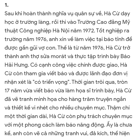
1.
Sau khi hoàn thành nghĩa vụ quân sự về, Hà Cừ dạy
học ở trường làng, rồi thi vào Trường Cao đẳng Mỹ
thuật Công nghiệp Hà Nội năm 1972. Tốt nghiệp ra
trường năm 1976, anh xin về làm việc tại báo tỉnh để
được gần gũi vợ con. Thế là từ năm 1976, Hà Cừ trở
thành anh thợ sửa morát và thực tập trình bày Báo
Hải Hưng. Có cạnh công việc chính được giao, Hà
Cừ còn tham gia viết báo và được lãnh đạo đơn vị
nhận xét là "có triển vọng". Thời gian trôi qua, tròn
17 năm vừa viết báo vừa làm họa sĩ trình bày, Hà Cừ
đã vẽ tranh minh họa cho hàng trăm truyện ngắn
và thiết kế vi nhét cho nhiều chuyên mục. Thậm chí
một thời gian dài, Hà Cừ còn phụ trách chuyên mục
với một phong cách làm báo năng động. Ấy là chưa
kể, anh còn vẽ cả những tranh vui, đả kích, thể hiện