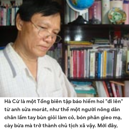
Hà Cừ là một Tổng biên tập báo hiếm hoi "đi lên"
từ anh sửa morát, như thể một người nông dân
chân lấm tay bùn giỏi làm cỏ, bón phân gieo mạ,
cày bừa mà trở thành chủ tịch xã vậy. Mới đây,