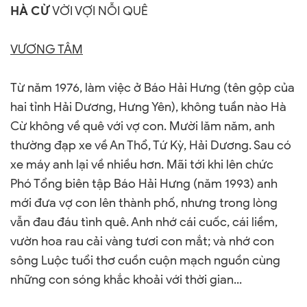
HÀ CỪ
VỜI VỢI NỖI QUÊ
VƯƠNG TÂM
Từ năm 1976, làm việc ở Báo Hải Hưng (tên gộp của
hai tỉnh Hải Dương, Hưng Yên), không tuần nào Hà
Cừ không về quê với vợ con. Mười lăm năm, anh
thường đạp xe về An Thổ, Tứ Kỳ, Hải Dương. Sau có
xe máy anh lại về nhiều hơn. Mãi tới khi lên chức
Phó Tổng biên tập Báo Hải Hưng (năm 1993) anh
mới đưa vợ con lên thành phố, nhưng trong lòng
vẫn đau đáu tình quê. Anh nhớ cái cuốc, cái liềm,
vườn hoa rau cải vàng tươi con mắt; và nhớ con
sông Luộc tuổi thơ cuồn cuộn mạch nguồn cùng
những con sóng khắc khoải với thời gian...