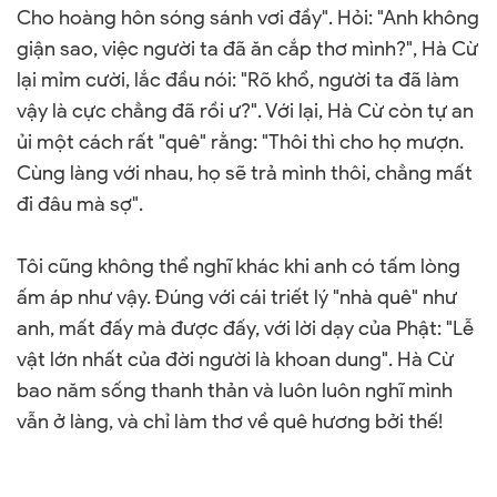
Cho hoàng hôn sóng sánh vơi đầy". Hỏi: "Anh không
giận sao, việc người ta đã ăn cắp thơ mình?", Hà Cừ
lại mỉm cười, lắc đầu nói: "Rõ khổ, người ta đã làm
vậy là cực chẳng đã rồi ư?". Với lại, Hà Cừ còn tự an
ủi một cách rất "quê" rằng: "Thôi thì cho họ mượn.
Cùng làng với nhau, họ sẽ trả mình thôi, chẳng mất
đi đâu mà sợ".
Tôi cũng không thể nghĩ khác khi anh có tấm lòng
ấm áp như vậy. Đúng với cái triết lý "nhà quê" như
anh, mất đấy mà được đấy, với lời dạy của Phật: "Lễ
vật lớn nhất của đời người là khoan dung". Hà Cừ
bao năm sống thanh thản và luôn luôn nghĩ mình
vẫn ở làng, và chỉ làm thơ về quê hương bởi thế!