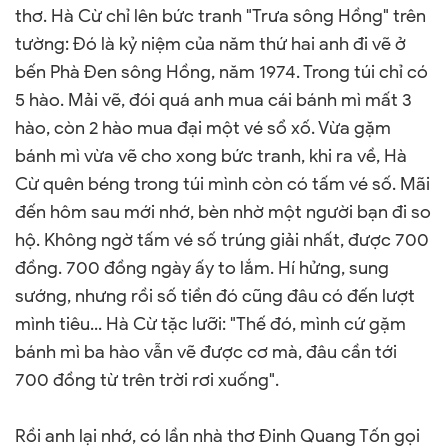
thơ. Hà Cừ chỉ lên bức tranh "Trưa sông Hồng" trên
tường: Đó là kỷ niệm của năm thứ hai anh đi vẽ ở
bến Phà Đen sông Hồng, năm 1974. Trong túi chỉ có
5 hào. Mải vẽ, đói quá anh mua cái bánh mì mất 3
hào, còn 2 hào mua đại một vé sổ xố. Vừa gặm
bánh mì vừa vẽ cho xong bức tranh, khi ra về, Hà
Cừ quên béng trong túi mình còn có tấm vé số. Mãi
đến hôm sau mới nhớ, bèn nhờ một người bạn đi so
hộ. Không ngờ tấm vé số trúng giải nhất, được 700
đồng. 700 đồng ngày ấy to lắm. Hí hửng, sung
sướng, nhưng rồi số tiền đó cũng đâu có đến lượt
mình tiêu... Hà Cừ tặc lưỡi: "Thế đó, mình cứ gặm
bánh mì ba hào vẫn vẽ được cơ mà, đâu cần tới
700 đồng từ trên trời rơi xuống".
Rồi anh lại nhớ, có lần nhà thơ Đinh Quang Tốn gọi