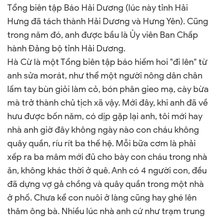
Tổng biên tập Báo Hải Dương (lúc này tỉnh Hải
Hưng đã tách thành Hải Dương và Hưng Yên). Cũng
trong năm đó, anh được bầu là Ủy viên Ban Chấp
hành Đảng bộ tỉnh Hải Dương.
Hà Cừ là một Tổng biên tập báo hiếm hoi "đi lên" từ
anh sửa morát, như thể một người nông dân chân
lấm tay bùn giỏi làm cỏ, bón phân gieo mạ, cày bừa
mà trở thành chủ tịch xã vậy. Mới đây, khi anh đã về
hưu được bốn năm, có dịp gặp lại anh, tôi mới hay
nhà anh giờ đây không ngày nào con cháu không
quây quần, ríu rít ba thế hệ. Mỗi bữa cơm là phải
xếp ra ba mâm mới đủ cho bày con cháu trong nhà
ăn, không khác thời ở quê. Anh có 4 người con, đều
đã dựng vợ gả chồng và quây quần trong một nhà
ở phố. Chưa kể con nuôi ở làng cũng hay ghé lên
thăm ông bà. Nhiều lúc nhà anh cứ như trạm trung