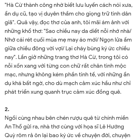
"Hà Cừ thành công nhờ biết lưu luyến cách nói xưa,
ẩn dụ cũ, tạo vị duyên thầm cho giọng trữ tình dân
giã". Quả vậy, đọc thơ của anh, tôi mãi ám ảnh với
những khổ thơ: "Sao chiều nay da diết nỗi nhớ nhà/
Nhớ cái rét cuối mùa mẹ may áo mới/ Ngọn lửa ấm
giữa chiều đông vời vợi/ Lại cháy bùng ký ức chiều
nay". Lần giở những trang thơ Hà Cừ, trong tôi có
nỗi xốn xang với từng con chữ rất chân tình mộc
mạc, nhưng không kém phần tinh tế, với những ẩn
dụ khá bất ngờ, cho dù mạch cảm xúc hầu như chỉ
phát triển xung quanh trục cảm xúc đồng quê.
2.
Ngồi cùng nhau bên chén rượu quê từ chính miền
An Thổ gửi ra, nhà thơ cùng với họa sĩ Lê Hướng
Quỳ rôm rả ôn lại bao ký ức về chuyện đời, chuyện