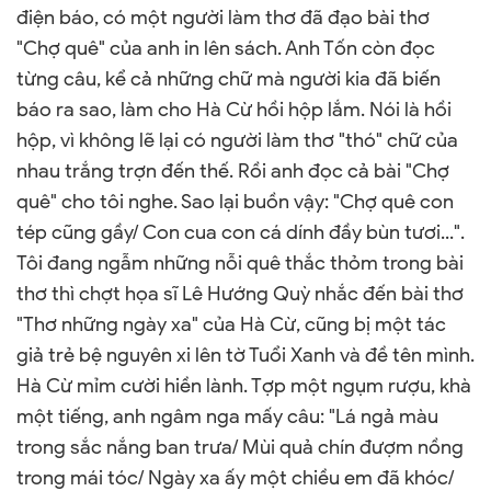
điện báo, có một người làm thơ đã đạo bài thơ
"Chợ quê" của anh in lên sách. Anh Tốn còn đọc
từng câu, kể cả những chữ mà người kia đã biến
báo ra sao, làm cho Hà Cừ hồi hộp lắm. Nói là hồi
hộp, vì không lẽ lại có người làm thơ "thó" chữ của
nhau trắng trợn đến thế. Rồi anh đọc cả bài "Chợ
quê" cho tôi nghe. Sao lại buồn vậy: "Chợ quê con
tép cũng gầy/ Con cua con cá dính đầy bùn tươi...".
Tôi đang ngẫm những nỗi quê thắc thỏm trong bài
thơ thì chợt họa sĩ Lê Hướng Quỳ nhắc đến bài thơ
"Thơ những ngày xa" của Hà Cừ, cũng bị một tác
giả trẻ bệ nguyên xi lên tờ Tuổi Xanh và đề tên mình.
Hà Cừ mỉm cười hiền lành. Tợp một ngụm rượu, khà
một tiếng, anh ngâm nga mấy câu: "Lá ngả màu
trong sắc nắng ban trưa/ Mùi quả chín đượm nồng
trong mái tóc/ Ngày xa ấy một chiều em đã khóc/