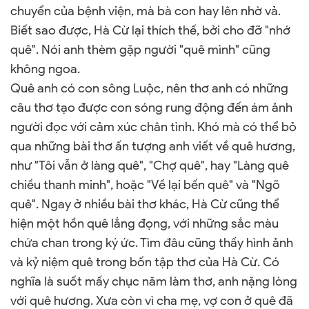
chuyển của bệnh viện, mà bà con hay lên nhờ vả.
Biết sao được, Hà Cừ lại thích thế, bởi cho đỡ "nhớ
quê". Nói anh thèm gặp người "quê mình" cũng
không ngoa.
Quê anh có con sông Luộc, nên thơ anh có những
câu thơ tạo được con sóng rung động đến ám ảnh
người đọc với cảm xúc chân tình. Khó mà có thể bỏ
qua những bài thơ ấn tượng anh viết về quê hương,
như "Tôi vẫn ở làng quê", "Chợ quê", hay "Làng quê
chiều thanh minh", hoặc "Về lại bến quê" và "Ngõ
quê". Ngay ở nhiều bài thơ khác, Hà Cừ cũng thể
hiện một hồn quê lắng đọng, với những sắc màu
chứa chan trong ký ức. Tìm đâu cũng thấy hình ảnh
và kỷ niệm quê trong bốn tập thơ của Hà Cừ. Có
nghĩa là suốt mấy chục năm làm thơ, anh nặng lòng
với quê hương. Xưa còn vì cha mẹ, vợ con ở quê đã