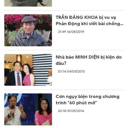
TRẦN ĐĂNG KHOA bị vu vạ
Phản Động khi viết bài chống
lại sự ngang ngược của Trung
21:49 16/08/2019
Quốc
Nhà báo MINH DIỆN bị kiện do
đâu?
01:14 04/03/2013
Cơn ngụy biện trong chương
trình "60 phút mở"
20:33 31/05/2016