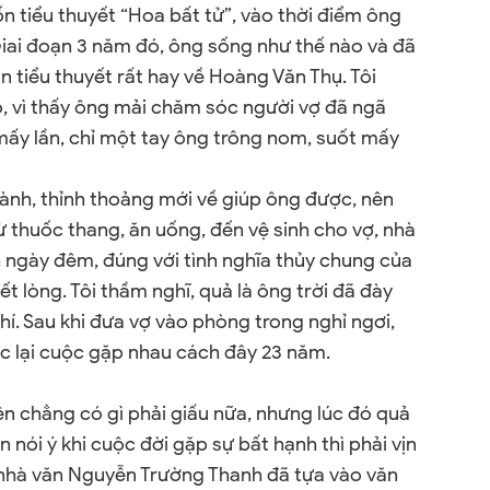
ốn tiểu thuyết “Hoa bất tử”, vào thời điểm ông
Giai đoạn 3 năm đó, ông sống như thế nào và đã
n tiểu thuyết rất hay về Hoàng Văn Thụ. Tôi
o, vì thấy ông mải chăm sóc người vợ đã ngã
mấy lần, chỉ một tay ông trông nom, suốt mấy
hành, thỉnh thoảng mới về giúp ông được, nên
 thuốc thang, ăn uống, đến vệ sinh cho vợ, nhà
 ngày đêm, đúng với tình nghĩa thủy chung của
 lòng. Tôi thầm nghĩ, quả là ông trời đã đày
hí. Sau khi đưa vợ vào phòng trong nghỉ ngơi,
nhắc lại cuộc gặp nhau cách đây 23 năm.
uyện chẳng có gì phải giấu nữa, nhưng lúc đó quả
nói ý khi cuộc đời gặp sự bất hạnh thì phải vịn
 nhà văn Nguyễn Trường Thanh đã tựa vào văn