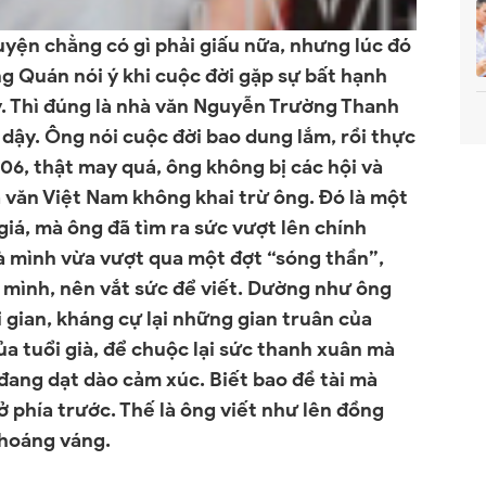
chuyện chẳng có gì phải giấu nữa, nhưng lúc đó
g Quán nói ý khi cuộc đời gặp sự bất hạnh
y. Thì đúng là nhà văn Nguyễn Trường Thanh
dậy. Ông nói cuộc đời bao dung lắm, rồi thực
06, thật may quá, ông không bị các hội và
à văn Việt
Nam
không khai trừ ông. Đó là một
 giá, mà ông đã tìm ra sức vượt lên chính
à mình vừa vượt qua một đợt “sóng thần”,
i mình, nên vắt sức để viết. Dường như ông
i gian, kháng cự lại những gian truân của
ủa tuổi già, để chuộc lại sức thanh xuân mà
 đang dạt dào cảm xúc. Biết bao đề tài mà
 phía trước. Thế là ông viết như lên đồng
choáng váng.