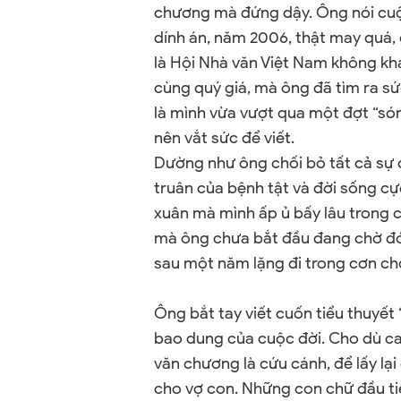
chương mà đứng dậy. Ông nói cuộc
dính án, năm 2006, thật may quá, 
là Hội Nhà văn Việt
Nam
không khai
cùng quý giá, mà ông đã tìm ra s
là mình vừa vượt qua một đợt “sóng
nên vắt sức để viết.
Dường như ông chối bỏ tất cả sự đ
truân của bệnh tật và đời sống cự
xuân mà mình ấp ủ bấy lâu trong c
mà ông chưa bắt đầu đang chờ đón
sau một năm lặng đi trong cơn c
Ông bắt tay viết cuốn tiểu thuyết 
bao dung của cuộc đời. Cho dù ca
văn chương là cứu cánh, để lấy lại
cho vợ con. Những con chữ đầu tiê