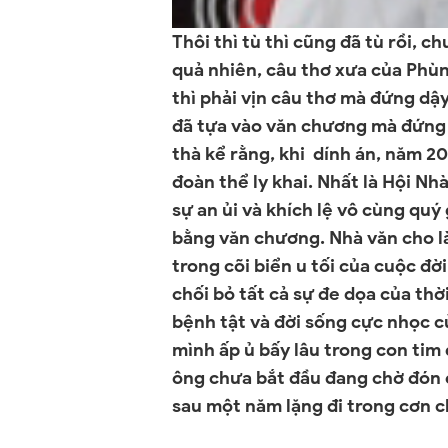
Thôi thì tù thì cũng đã tù rồi, 
quả nhiên, câu thơ xưa của Phùn
thì phải vịn câu thơ mà đứng dậ
đã tựa vào văn chương mà đứng 
thà kể rằng, khi dính án, năm 20
đoàn thể ly khai. Nhất là Hội Nh
sự an ủi và khích lệ vô cùng quý
bằng văn chương. Nhà văn cho l
trong cõi biển u tối của cuộc đờ
chối bỏ tất cả sự đe dọa của thờ
bệnh tật và đời sống cực nhọc c
mình ấp ủ bấy lâu trong con tim
ông chưa bắt đầu đang chờ đón ở
sau một năm lặng đi trong cơn 