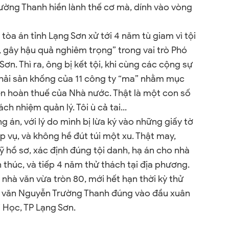
ường Thanh hiền lành thế cơ mà, dính vào vòng
 tòa án tỉnh Lạng Sơn xử tới 4 năm tù giam vì tội
, gây hậu quả nghiêm trọng” trong vai trò Phó
n. Thì ra, ông bị kết tội, khi cùng các cộng sự
hải sản khống của 11 công ty “ma” nhằm mục
iền hoàn thuế của Nhà nước. Thật là một con số
ch nhiệm quản lý. Tôi ù cả tai...
 án, với lý do mình bị lừa ký vào những giấy tờ
p vụ, và không hề đút túi một xu. Thật may,
ỹ hồ sơ, xác định đúng tội danh, hạ án cho nhà
 thúc, và tiếp 4 năm thử thách tại địa phương.
 nhà văn vừa tròn 80, mới hết hạn thời kỳ thử
nhà văn Nguyễn Trường Thanh đúng vào đầu xuân
i Học, TP Lạng Sơn.