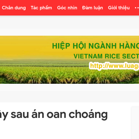
Chân dung
Tác phẩm
Góc nhìn
Đàm luận
Giới thiệu
y sau án oan choáng