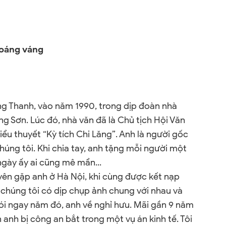
hoáng váng
ng Thanh, vào năm 1990, trong dịp đoàn nhà
ng Sơn. Lúc đó, nhà văn đã là Chủ tịch Hội Văn
tiểu thuyết “Kỳ tích Chi Lăng”. Anh là người gốc
chúng tôi. Khi chia tay, anh tặng mỗi người một
ngày ấy ai cũng mê mẩn...
duyên gặp anh ở Hà Nội, khi cùng được kết nạp
, chúng tôi có dịp chụp ảnh chung với nhau và
nói ngay năm đó, anh về nghỉ hưu. Mãi gần 9 năm
in anh bị công an bắt trong một vụ án kinh tế. Tôi