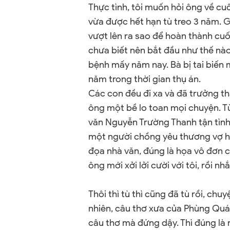
Thực tình, tôi muốn hỏi ông về cu
vừa được hết hạn tù treo 3 năm. 
vượt lên ra sao để hoàn thành cuố
chưa biết nên bắt đầu như thế nà
bệnh mấy năm nay. Bà bị tai biến 
năm trong thời gian thụ án.
Các con đều đi xa và đã trưởng t
ông một bề lo toan mọi chuyện. Từ
văn Nguyễn Trường Thanh tận tình
một người chồng yêu thương vợ hết
đọa nhà văn, đúng là họa vô đơn c
ông mới xởi lởi cười với tôi, rồi 
Thôi thì tù thì cũng đã tù rồi, ch
nhiên, câu thơ xưa của Phùng Quán 
câu thơ mà đứng dậy. Thì đúng là