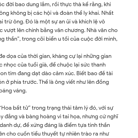
 đời bao dung lắm, rồi thực thà kể rằng, khi
ông không bị các hội và đoàn thể ly khai. Nhất
 trừ ông. Đó là một sự an ủi và khích lệ vô
ức vượt lên chính bằng văn chương. Nhà văn cho
 thần”, trong cõi biển u tối của cuộc đời mình,
e dọa của thời gian, kháng cự lại những gian
c nhọc của tuổi già, để chuộc lại sức thanh
on tim đang dạt dào cảm xúc. Biết bao đề tài
 ở phía trước. Thế là ông viết như lên đồng
hoáng váng.
“Hoa bất tử” trong trạng thái tâm lý đó, với sự
y đắng và bàng hoàng vì tai họa, nhưng cứ nghĩ
 danh dự, để xứng đáng là điểm tựa tinh thần
n cho cuốn tiểu thuyết tự nhiên trào ra như