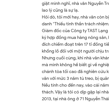
giật mình nghĩ, nhà văn Nguyễn Tr
lao lý cũng là sự lạ.
Hỏi dò, tôi mới hay, nhà văn còn bị
danh “Thiếu tinh thần trách nhiệm
Giám đốc của Công ty TAST Lạng Sơ
ký hợp đồng mua hàng nông sản, 
đích chiếm đoạt trên 17 tỉ đồng t
khổng lồ đối với một người chịu trá
Nhưng cuối cùng, khi nhà văn kháng
mà mình không hề biết gì về nghiệ
chánh tòa tối cao đã nghiên cứu k
văn với mức 3 năm tù treo, bị quản
Nếu tính cho đến nay, vào cái năm
thách. Vậy là tôi có dịp gặp lại 
2013, tại nhà ông ở 71 Nguyễn Thá