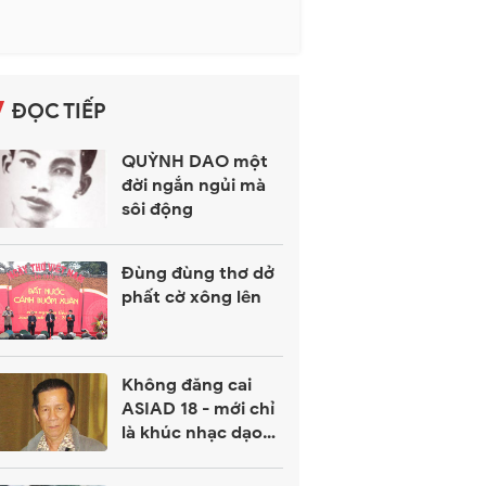
ĐỌC TIẾP
QUỲNH DAO một
đời ngắn ngủi mà
sôi động
Đùng đùng thơ dở
phất cờ xông lên
Không đăng cai
ASIAD 18 - mới chỉ
là khúc nhạc dạo
đầu