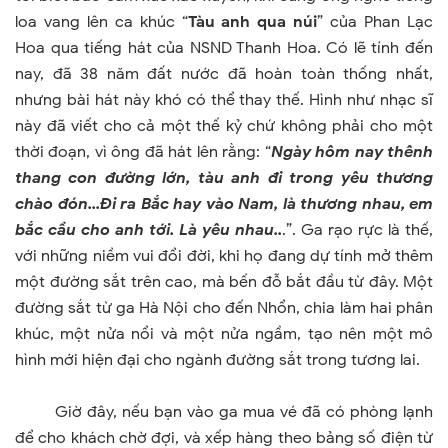
loa vang lên ca khúc “
Tàu anh qua núi
” của Phan Lạc
Hoa qua tiếng hát của NSND Thanh Hoa. Có lẽ tính đến
nay, đã 38 năm đất nước đã hoàn toàn thống nhất,
nhưng bài hát này khó có thể thay thế. Hình như nhạc sĩ
này đã viết cho cả một thế kỷ chứ không phải cho một
thời đoạn, vì ông đã hát lên rằng: “
Ngày hôm nay thênh
thang con đường lớn, tàu anh đi trong yêu thương
chào đón...Đi ra Bắc hay vào
Nam
, là thương nhau, em
bắc cầu cho anh tới. Là yêu nhau..
.”. Ga rạo rực là thế,
với những niềm vui đổi đời, khi họ đang dự tính mở thêm
một đường sắt trên cao, mà bến đỗ bắt đầu từ đây. Một
đường sắt từ ga Hà Nội cho đến Nhổn, chia làm hai phân
khúc, một nửa nổi và một nửa ngầm, tạo nên một mô
hình mới hiện đại cho ngành đường sắt trong tương lai.
Giờ đây, nếu bạn vào ga mua vé đã có phòng lạnh
để cho khách chờ đợi, và xếp hàng theo bảng số điện từ