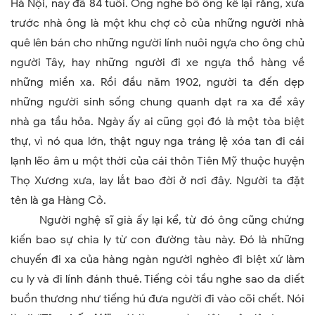
Hà Nội, nay đã 84 tuổi. Ông nghe bố ông kể lại rằng, xưa
trước nhà ông là một khu chợ cỏ của những người nhà
quê lên bán cho những người lính nuôi ngựa cho ông chủ
người Tây, hay những người đi xe ngựa thồ hàng về
những miền xa. Rồi đầu năm 1902, người ta đến dẹp
những người sinh sống chung quanh dạt ra xa để xây
nhà ga tầu hỏa. Ngày ấy ai cũng gọi đó là một tòa biệt
thự, vì nó qua lớn, thật nguy nga tráng lệ xóa tan đi cái
lạnh lẽo âm u một thời của cái thôn Tiên Mỹ thuộc huyện
Thọ Xương xưa, lay lắt bao đời ở nơi đây. Người ta đặt
tên là ga Hàng Cỏ.
Người nghệ sĩ già ấy lại kể, từ đó ông cũng chứng
kiến bao sự chia ly từ con đường tàu này. Đó là những
chuyến đi xa của hàng ngàn người nghèo đi biệt xứ làm
cu ly và đi lính đánh thuê. Tiếng còi tầu nghe sao da diết
buồn thương như tiếng hú đưa người đi vào cõi chết. Nói