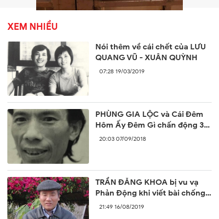
XEM NHIỀU
Nói thêm về cái chết của LƯU
QUANG VŨ - XUÂN QUỲNH
07:28 19/03/2019
PHÙNG GIA LỘC và Cái Đêm
Hôm Ấy Đêm Gì chấn động 30
năm trước
20:03 07/09/2018
TRẦN ĐĂNG KHOA bị vu vạ
Phản Động khi viết bài chống
lại sự ngang ngược của Trung
21:49 16/08/2019
Quốc