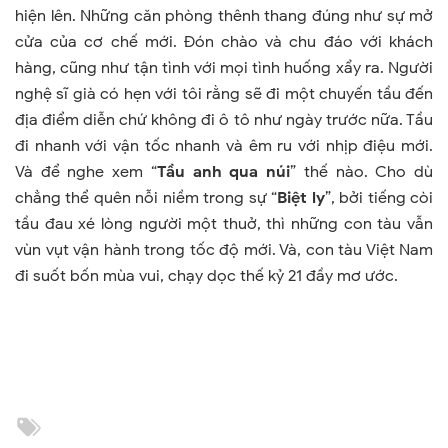
hiện lên. Những căn phòng thênh thang đúng như sự mở
cửa của cơ chế mới. Đón chào và chu đáo với khách
hàng, cũng như tận tình với mọi tình huống xẩy ra. Người
nghệ sĩ già có hẹn với tôi rằng sẽ đi một chuyến tầu đến
địa điểm diễn chứ không đi ô tô như ngày trước nữa. Tầu
đi nhanh với vận tốc nhanh và êm ru với nhịp điệu mới.
Và để nghe xem “
Tầu anh qua núi
” thế nào. Cho dù
chẳng thể quên nỗi niềm trong sự “
Biệt ly
”, bởi tiếng còi
tầu đau xé lòng người một thuở, thì những con tàu vẫn
vùn vụt vận hành trong tốc độ mới. Và, con tàu Việt
Nam
đi suốt bốn mùa vui, chạy dọc thế kỷ 21 đầy mơ ước.