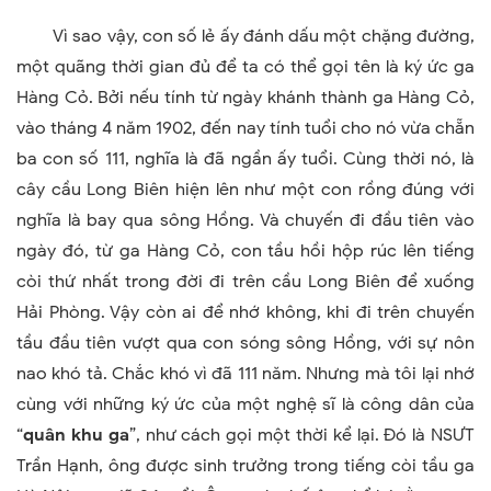
Vì sao vậy, con số lẻ ấy đánh dấu một chặng đường,
một quãng thời gian đủ để ta có thể gọi tên là ký ức ga
Hàng Cỏ. Bởi nếu tính từ ngày khánh thành ga Hàng Cỏ,
vào tháng 4 năm 1902, đến nay tính tuổi cho nó vừa chẵn
ba con số 111, nghĩa là đã ngần ấy tuổi. Cùng thời nó, là
cây cầu Long Biên hiện lên như một con rồng đúng với
nghĩa là bay qua sông Hồng. Và chuyến đi đầu tiên vào
ngày đó, từ ga Hàng Cỏ, con tầu hồi hộp rúc lên tiếng
còi thứ nhất trong đời đi trên cầu Long Biên để xuống
Hải Phòng. Vậy còn ai để nhớ không, khi đi trên chuyến
tầu đầu tiên vượt qua con sóng sông Hồng, với sự nôn
nao khó tả. Chắc khó vì đã 111 năm. Nhưng mà tôi lại nhớ
cùng với những ký ức của một nghệ sĩ là công dân của
“
quân khu ga
”, như cách gọi một thời kể lại. Đó là NSƯT
Trần Hạnh, ông được sinh trưởng trong tiếng còi tầu ga