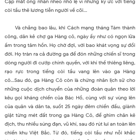
Cặp mắt ông nhăn nheo nhỏ lệ vì những ký ức với tiếng
còi tầu thê lương tiễn người về cõi...
Và chẳng bao lâu, khi Cách mạng tháng Tám thành
công, dân kẻ chợ ga Hàng cỏ, ngày ấy như có ngọn lửa
ấm trong tâm hồn. Họ chờ đợi, với bao khát vọng sự đổi
đời. Họ tràn ra cả đường ga để đón những chiến sĩ trong
dòng người đi cướp chính quyền, với khí thế thiêng liêng,
rạo rực trong tiếng còi tầu vang lên vào ga Hàng
cỏ...Sau đó, ga Hàng Cỏ còn là chứng nhân lịch sử cho
những cuộc dịch chuyển của những đoàn quân theo lời
kêu gọi kháng chiến của Bác Hồ, cùng với sự vùng lên
của quân và dân ta, suốt 25 ngày đêm chiến đấu, giành
giật từng mét đất trong ga Hàng Cỏ, để ghìm chân kẻ
địch, thu nhiều súng đạn, vũ khí, sau đó rút lui an toàn lên
chiến khu Việt Bắc. Từ đó, tiếng còi tầu như nỗi khắc