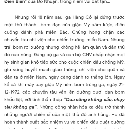
Điên Biên
” của Đỗ Nhuận, trong niềm vui bất tận...
Nhưng rồi 18 năm sau, ga Hàng Cỏ lại đứng trước
một thử thách bom đạn của giặc Mỹ xâm lược, điên
cuồng đánh phá miền Bắc. Chúng hòng chặn các
chuyến tàu chi viện cho chiến trường miền Nam. Những
trái bom rơi xuống nhưng không hề làm quân và dân thủ
đô nao núng. Đảng bộ ga và cán bộ CNV chấp nhận mọi
hy sinh gian khổ tiếp sức cho cuộc chiến đấu chống Mỹ,
giữ vững huyết mạch giao thông, chi viện cho quân và
dân ta ở miền
Nam
, ngày càng đánh to thắng lớn. Ngay
kể cả khi máy bay giặc Mỹ ném bom trúng ga, ngày 21-
12-1972, các chuyến tàu vẫn lên đường dưới đạn bom
khốc liệt, với tình thần thép
“Qua sông không cầu, chạy
tàu không ga”
. Những công nhân hỏa xa đều trở thành
những người chiến sĩ của một thủ đô anh hùng. Họ đã
hoàn thành xuất sắc nhiệm vụ và chiến đấu quật cường