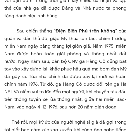
với đạn bom. Trong thời gian này nhiều cá nhận và tập
thể của nhà ga đã được Đảng và Nhà nước ta phong
tặng danh hiệu anh hùng.
Sau chiến thắng “
Điện Biên Phủ trên không
” của
quân và dân thủ đô, giặc Mỹ thua tan tác, chiến trường
miền
Nam
ngày càng thắng lợi giòn giã. Năm 1975, miền
Nam
được hoàn toàn giải phóng và thống nhất đất
nước. Ngay năm sau, cán bộ CNV ga Hàng Cỏ cũng bắt
tay vào xây dựng lại, khắc phục hậu quả mà bom đạn Mỹ
đã gây ra. Tòa nhà chính đã được xây lại mới và hoàn
chỉnh năm 1976. Từ đó, ga Hàng Cỏ được đổi tên ga Hà
Nội. Và niềm vui to lớn đến mọi người, khi chuyến tàu đầu
tiên thông tuyến xe lửa thống nhất, giữa hai miền Bắc-
Nam, vào ngày 4-12-1976, sau hơn 20 năm gián đoạn.
Thế rồi, mọi ký ức của người nghệ sĩ già đã gợi trong
tôi biết bao cảm xúc xao xuyến, khi cùng ông nghe tiếng