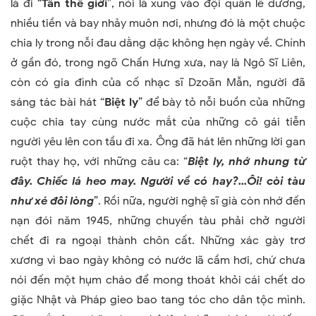
là đi “
Tân thế giới
”, nói là xung vào đội quân lê dương,
nhiều tiền và bay nhảy muôn nơi, nhưng đó là một chuộc
chia ly trong nỗi đau dằng dặc không hẹn ngày về. Chính
ở gần đó, trong ngõ Chấn Hưng xưa, nay là Ngô Sĩ Liên,
còn có gia đình của cố nhạc sĩ Dzoãn Mẫn, người đã
sáng tác bài hát “
Biệt ly
” để bày tỏ nỗi buồn của những
cuộc chia tay cùng nước mắt của những cô gái tiễn
người yêu lên con tầu đi xa. Ông đã hát lên những lời gan
ruột thay họ, với những câu ca: “
Biệt ly, nhớ nhung từ
đây. Chiếc lá heo may. Người về có hay?...Ôi! còi tàu
như xé đôi lòng
”. Rồi nữa, người nghệ sĩ già còn nhớ đến
nạn đói năm 1945, những chuyến tàu phải chở người
chết đi ra ngoại thành chôn cất. Những xác gày trơ
xương vì bao ngày không có nước lã cầm hơi, chứ chưa
nói đến một hụm cháo để mong thoát khỏi cái chết do
giặc Nhật và Pháp gieo bao tang tóc cho dân tộc mình.