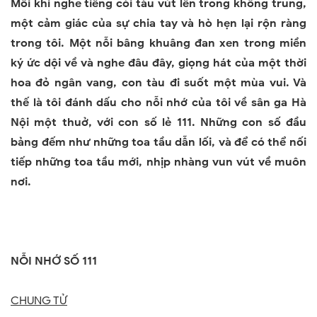
Mỗi khi nghe tiếng còi tàu vút lên trong không trung,
một cảm giác của sự chia tay và hò hẹn lại rộn ràng
trong tôi. Một nỗi bâng khuâng đan xen trong miền
ký ức dội về và nghe đâu đây, giọng hát của một thời
hoa đỏ ngân vang, con tàu đi suốt một mùa vui. Và
thế là tôi đánh dấu cho nỗi nhớ của tôi về sân ga Hà
Nội một thuở, với con số lẻ 111. Những con số đầu
bảng đếm như những toa tầu dẫn lối, và để có thể nối
tiếp những toa tầu mới, nhịp nhàng vun vút về muôn
nơi.
NỖI NHỚ SỐ 111
CHUNG TỬ