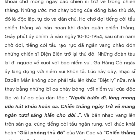
khoải chờ mong ngày các chiến sĩ trở về trong chiến
thắng. Những ước mơ cháy bỏng của đồng bào thủ đô,
đó là độc lập, tự do và dân chủ. Họ chờ đợi tiếng còi tầu
chiến thắng và hân hoan khi đoàn quân chiến thắng.
Giây phút ấy chính là vào ngày 10-10-1954, sau chin năm
chờ đợi, tiếng còi tầu rạo rực đã ngân vang chào đón
những chiến sĩ Điện Biên trở lại thủ đô. Những đoàn tàu
lại đi ngược về xuoi với bao niềm vui. Ga Hàng Cỏ ngày
ấy lắng đọng với niềm vui khôn tả. Lúc này đây, nhạc sĩ
Dzoãn Mẫn không còn phải tấu lên khúc “Biệt ly” nữa, mà
thay bằng những lời ca cháy bỏng, với niềm vui của độc
lập và tự do của dân tộc : “
Người bước đi, lòng mong
ước hát khúc hoàn ca. Chiến thắng ngày trở về mang
ngàn tươi sáng hiến cho đời
...”. Và bản nhạc vang lên
trên sân ga, cùng tiếng còi tầu ngân rung, với khúc khải
hoàn “
Giải phóng thủ đô
” của Văn Cao và “
Chiến thắng