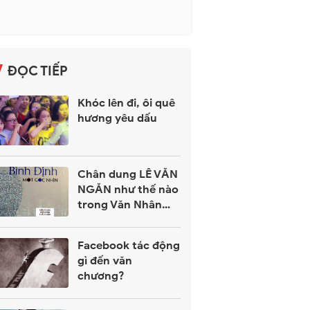
ĐỌC TIẾP
Khóc lên đi, ôi quê
hương yêu dấu
Chân dung LÊ VĂN
NGĂN như thế nào
trong Văn Nhân
Bình Định - Một
Góc Nhìn?
Facebook tác động
gì đến văn
chương?