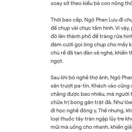
xoay sở theo kiểu bà con nông th
Thời bao cấp, Ngô Phan Lưu đi chụ
để chụp vài chụ
c
tấm hình. Vì vậy,
đò lên thành phố để tráng rửa hình
đám cưới gọi ông chụp cho mấy kiể
chú rể đã tan đàn xẻ nghé, khiến
ngọt.
Sau khi bỏ nghề thợ ảnh, Ngô Pha
sân trượt pa-tin. Khách vào cũng
chẳng được bao nhiêu, mà người th
chữa trị bong gân trật đả. Như ló
đi học nghề đông y. Thế nhưng, khi
loại thuốc tây tràn ngập lũy tre k
mũi mà uống cho nhanh, khiến gi