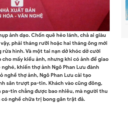
hụp ảnh dạo. Chốn quê hẻo lánh, chả ai giàu
 vậy, phải tháng rưỡi hoặc hai tháng ông mới
 rửa hình. Và một tai nạn dở khóc dở cười
p cho mấy kiểu ảnh, nhưng khi có ảnh để giao
 xẻ nghé, khiến thợ ảnh Ngô Phan Lưu đành
bỏ nghề thợ ảnh, Ngô Phan Lưu cải tạo
nh sân trượt pa-tin. Khách vào cũng đông,
 pa-tin chẳng được bao nhiêu, mà người thu
m có nghề chữa trị bong gân trật đả.