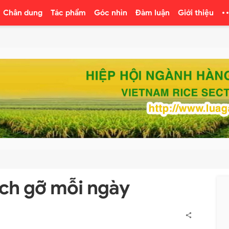
Chân dung
Tác phẩm
Góc nhìn
Đàm luận
Giới thiệu
ịch gỡ mỗi ngày