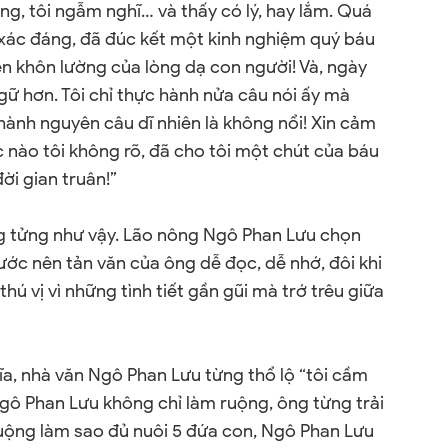
ng, tôi ngẫm nghĩ… và thấy có lý, hay lắm. Quá
t xác đáng, đã đúc kết một kinh nghiệm quý báu
 khôn lường của lòng dạ con người! Và, ngày
ữ hơn. Tôi chỉ thực hành nửa câu nói ấy mà
hành nguyên câu dĩ nhiên là không nổi! Xin cảm
 nào tôi không rõ, đã cho tôi một chút của báu
ời gian truân!”
 tửng như vậy. Lão nông Ngô Phan Lưu chọn
ớc nên tản văn của ông dễ đọc, dễ nhớ, đôi khi
hú vị vì những tình tiết gần gũi mà trớ trêu giữa
a, nhà văn Ngô Phan Lưu từng thổ lộ “tôi cầm
 Ngô Phan Lưu không chỉ làm ruộng, ông từng trải
uộng làm sao đủ nuôi 5 đứa con, Ngô Phan Lưu