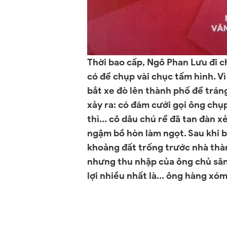
Thời bao cấp, Ngô Phan Lưu đi c
có để chụp vài chụ
c
tấm hình. Vì
bắt xe đò lên thành phố để tráng
xảy ra: có đám cưới gọi ông chụ
thì... cô dâu chú rể đã tan đàn
ngậm bồ hòn làm ngọt.
Sau khi 
khoảng đất trống trước nhà thà
nhưng thu nhập của ông chủ sân
lợi nhiều nhất là... ông hàng xó