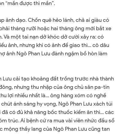
ôn “mần được thì mần”.
p ảnh dạo. Chốn quê hẻo lánh, chả ai giàu có
 phải tháng rưỡi hoặc hai tháng ông mới bắt xe
. Và một tai nạn dở khóc dở cười xảy ra: có
u ảnh, nhưng khi có ảnh để giao thì... cô dâu
 thợ ảnh Ngô Phan Lưu đành ngậm bồ hòn làm
n Lưu cải tạo khoảng đất trống trước nhà thành
 đông, nhưng thu nhập của ông chủ sân pa-tin
u lợi nhiều nhất là... ông hàng xóm có nghề
e chút ánh sáng hy vọng, Ngô Phan Lưu xách túi
 đã có đủ khả năng bốc thuốc kiếm ăn thì... các
hóm trúc. Ai bệnh cứ ra mua vài viên nhức đầu sổ
ấc mộng thầy lang của Ngô Phan Lưu cũng tan