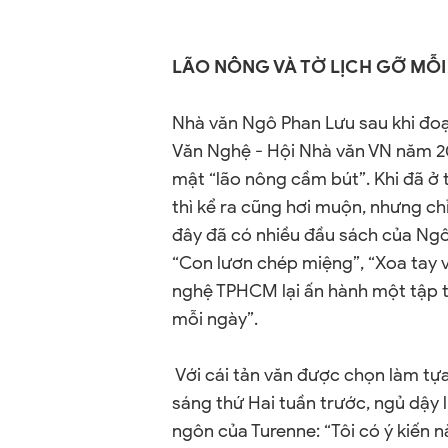
LÃO NÔNG VÀ TỜ LỊCH GỠ MỖ
Nhà văn Ngô Phan Lưu sau khi đoạt
Văn Nghệ - Hội Nhà văn VN
năm 
mật “lão nông cầm bút”. Khi đã ở
thì kể ra cũng hơi muộn, nhưng ch
đây đã có nhiều đầu sách của Ng
“Con lươn chép miệng”, “Xoa tay v
nghệ TPHCM lại ấn hành một tập t
mỗi ngày”.
Với cái tản văn được chọn làm tựa
sáng thứ Hai tuần trước, ngủ dậy l
ngôn của Turenne: “Tôi có ý kiến 