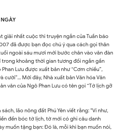
I NGÀY
 giải nhất cuộc thi truyện ngắn của Tuần báo
2007
đã được bạn đọc chú ý qua cách gọi thân
 tuổi ngoài sáu mươi mới bước chân vào văn đàn
ỉ trong khoảng thời gian tương đối ngắn gần
ô Phan Lưu được xuất bản như “Cơm chiều”,
à cười”... Mới đây, Nhà xuất bản Văn hóa Văn
ản văn của Ngô Phan Lưu có tên gọi “Tờ lịch gỡ
 sách, lão nông đất Phú Yên viết rằng:
"Ví như,
iền đến bóc tờ lịch, tờ mới có ghi câu danh
này muốn tặng bạn: Đó là, mỗi khi bạn muốn nói,