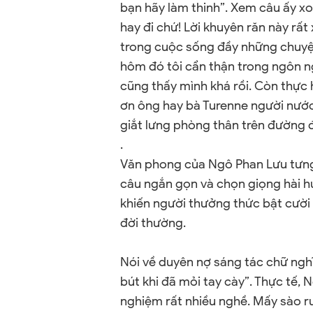
bạn hãy làm thinh”. Xem câu ấy xo
hay đi chứ! Lời khuyên răn này rấ
trong cuộc sống đầy những chuyện
hôm đó tôi cẩn thận trong ngôn ng
cũng thấy mình khá rồi. Còn thực 
ơn ông hay bà Turenne người nước
giắt lưng phòng thân trên đường đ
.
Văn phong của Ngô Phan Lưu tưng
câu ngắn gọn và chọn giọng hài hư
khiến người thưởng thức bật cười t
đời thường.
Nói về duyên nợ sáng tác chữ nghĩ
bút khi đã mỏi tay cày”. Thực tế,
nghiệm rất nhiều nghề. Mấy sào r