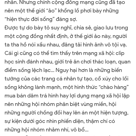
nhân. Nhưng chính cộng đồng mạng cũng đã tạo
nên một thế giới “ảo” khổng lồ phơi bày những
“hiện thực đời sống” đáng sợ.
Được tự do bày tỏ suy nghĩ, chia sẻ, giao lưu trong
một cộng đồng nhất định, ở thế giới ảo này, người
ta tha hồ nói xấu nhau, đăng tải hình ảnh vô tội vạ.
Cái gì cũng có thể tìm thấy trên mạng xã hội: clip
học sinh đánh nhau, giới trẻ ăn chơi thác loạn, quan
điểm sống lệch lạc... Nguy hại hơn là những biến
tướng của các trang cá nhân tự tạo, cổ xúy cho lối
sống không lành mạnh, một hình thức “chào hàng”
mua bán dâm trá hình hay lợi dụng mạng xã hội lập
nên những hội nhóm phân biệt vùng miền, hội
những người chống đối hay lên án một hiện tượng,
sự kiện dưới góc nhìn phiến diện, thậm chí có
những hội nhóm nhảm nhí, vô bổ…