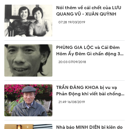
Nói thêm về cái chết của LƯU
QUANG VŨ - XUÂN QUỲNH
07:28 19/03/2019
PHÙNG GIA LỘC và Cái Đêm
Hôm Ấy Đêm Gì chấn động 30
năm trước
20:03 07/09/2018
TRẦN ĐĂNG KHOA bị vu vạ
Phản Động khi viết bài chống
lại sự ngang ngược của Trung
21:49 16/08/2019
Quốc
Nhà báo MINH DIỆN bị kiện do