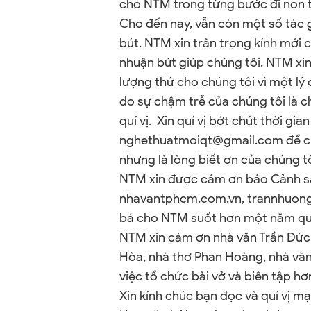
cho NTM trong từng bước đi non 
Cho đến nay, vẫn còn một số tác
bút. NTM xin trân trọng kính mới 
nhuận bút giúp chúng tôi. NTM xi
lượng thứ cho chúng tôi vì một lý
do sự chậm trễ của chúng tôi là ch
quí vị. Xin quí vị bớt chút thời gia
nghethuatmoiqt@gmail.com để chú
nhưng là lòng biết ơn của chúng tôi
NTM xin được cám ơn báo Cảnh sát
nhavantphcm.com.vn, trannhuong
bá cho NTM suốt hơn một năm qu
NTM xin cám ơn nhà văn Trần Đức 
Hòa, nhà thơ Phan Hoàng, nhà văn,
việc tổ chức bài vở và biên tập h
Xin kính chúc bạn đọc và quí vị m