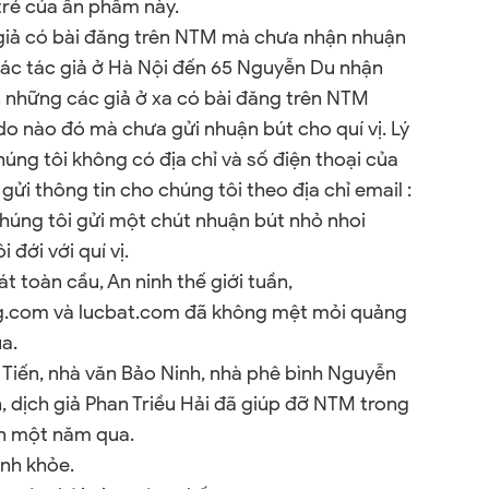
trẻ của ấn phẩm này.
 giả có bài đăng trên NTM mà chưa nhận nhuận
các tác giả ở Hà Nội đến 65 Nguyễn Du nhận
n những các giả ở xa có bài đăng trên NTM
 do nào đó mà chưa gửi nhuận bút cho quí vị. Lý
úng tôi không có địa chỉ và số điện thoại của
n gửi thông tin cho chúng tôi theo địa chỉ email :
ng tôi gửi một chút nhuận bút nhỏ nhoi
 đới với quí vị.
 toàn cầu, An ninh thế giới tuần,
.com và lucbat.com đã không mệt mỏi quảng
a.
Tiến, nhà văn Bảo Ninh, nhà phê bình Nguyễn
 dịch giả Phan Triều Hải đã giúp đỡ NTM trong
ơn một năm qua.
ạnh khỏe.