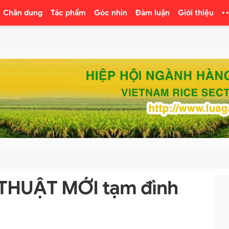
Chân dung
Tác phẩm
Góc nhìn
Đàm luận
Giới thiệu
THUẬT MỚI tạm đình