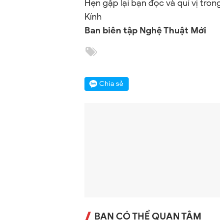
Hẹn gặp lại bạn đọc và quí vị tron
Kính
Ban biên tập Nghệ Thuật Mới
Chia sẻ
BẠN CÓ THỂ QUAN TÂM