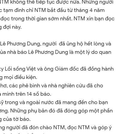
 NTM không thể tiếp tục được nữa. Những người
c tạm đình chỉ NTM bắt đầu từ tháng 4 năm
n đọc trong thời gian sớm nhất. NTM xin bạn đọc
 đợi này.
 Lê Phương Dung, người đã ủng hộ hết lòng và
của nhà báo Lê Phương Dung là một lý do quan
ty Lối sống Việt và ông Giám đốc đã đồng hành
 mọi điều kiện.
thơ, các phê bình và nhà nghiên cứu đã cho
 mình trên 14 số báo.
sỹ trong và ngoài nước đã mang đến cho bạn
ượng. Những phụ bản đó đã đóng góp một phần
g của tờ báo.
ững người đã đón chào NTM, đọc NTM và góp ý