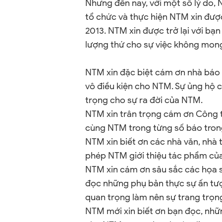
Nhưng đến nay, với một số lý do,
tổ chức và thực hiện NTM xin đượ
2013. NTM xin được trở lại với bạ
lượng thứ cho sự việc không mong
NTM xin đặc biệt cám ơn nhà báo
vô điều kiện cho NTM. Sự ủng hộ 
trọng cho sự ra đời của NTM.
NTM xin trân trọng cám ơn Công 
cùng NTM trong từng số báo trong
NTM xin biết ơn các nhà văn, nhà 
phép NTM giới thiệu tác phẩm của
NTM xin cám ơn sâu sắc các họa 
đọc những phụ bản thực sự ấn t
quan trọng làm nên sự trang trọn
NTM mới xin biết ơn bạn đọc, nh