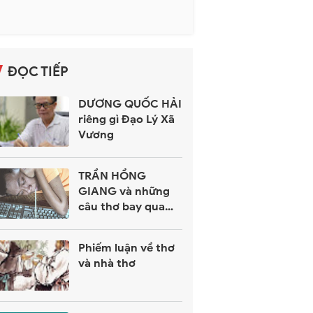
ĐỌC TIẾP
DƯƠNG QUỐC HẢI
riêng gì Đạo Lý Xã
Vương
TRẦN HỒNG
GIANG và những
câu thơ bay qua
bất hạnh
Phiếm luận về thơ
và nhà thơ