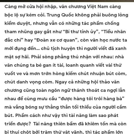
Càng mở cửa hội nhập, văn chương Việt
Nam
càng
bộc lộ sự kém cỏi. Trung Quốc không phải buông lỏng
kiểm duyệt, nhưng vẫn có những tác phẩm chống
tham nhũng gay gắt như “Bí thư tỉnh ủy”, “Tiểu nhân
đắc chí” hay “Đoàn xe cơ quan”, còn văn học nước ta
mới đụng đến… chủ tịch huyện thì người viết đã xanh
mặt sợ hãi. Phải sòng phẳng thú nhận với nhau: nhà
văn chúng ta bé gan ít tài, loanh quanh viết vài thứ
vuốt ve và mơn trớn hòng kiếm chút nhuận bút còm,
chút danh vọng còm. Ngay cả những hội thảo văn
chương cũng toàn ngôn ngữ thánh thoát ca ngợi lẫn
nhau để cùng mưu cầu “được hàng tôi trôi hàng bà”
mà vắng bóng sự thẳng thắn tối thiểu của người cầm
bút. Phẩm cách như vậy thì tài năng làm sao phát
triển được? Tài năng thiên bẩm đã khiêm tốn mà còn
bị thui chột bởi trăm thứ vặt vãnh, thì tác phẩm lớn