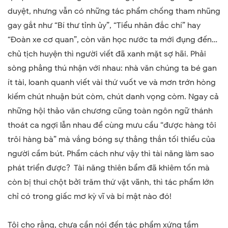
duyệt, nhưng vẫn có những tác phẩm chống tham nhũng
gay gắt như “Bí thư tỉnh ủy”, “Tiểu nhân đắc chí” hay
“Đoàn xe cơ quan”, còn văn học nước ta mới đụng đến…
chủ tịch huyện thì người viết đã xanh mặt sợ hãi. Phải
sòng phẳng thú nhận với nhau: nhà văn chúng ta bé gan
ít tài, loanh quanh viết vài thứ vuốt ve và mơn trớn hòng
kiếm chút nhuận bút còm, chút danh vọng còm. Ngay cả
những hội thảo văn chương cũng toàn ngôn ngữ thánh
thoát ca ngợi lẫn nhau để cùng mưu cầu “được hàng tôi
trôi hàng bà” mà vắng bóng sự thẳng thắn tối thiểu của
người cầm bút. Phẩm cách như vậy thì tài năng làm sao
phát triển được? Tài năng thiên bẩm đã khiêm tốn mà
còn bị thui chột bởi trăm thứ vặt vãnh, thì tác phẩm lớn
chỉ có trong giấc mơ kỳ vĩ và bí mật nào đó!
Tôi cho rằng, chưa cần nói đến tác phẩm xứng tầm