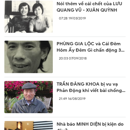
Nói thêm về cái chết của LƯU
QUANG VŨ - XUÂN QUỲNH
07:28 19/03/2019
PHÙNG GIA LỘC và Cái Đêm
Hôm Ấy Đêm Gì chấn động 30
năm trước
20:03 07/09/2018
TRẦN ĐĂNG KHOA bị vu vạ
Phản Động khi viết bài chống
lại sự ngang ngược của Trung
21:49 16/08/2019
Quốc
Nhà báo MINH DIỆN bị kiện do