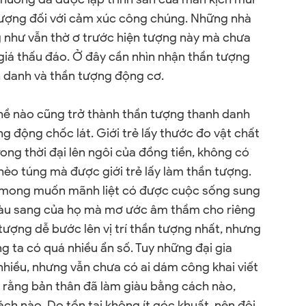
ượng đối với cảm xúc công chúng. Những nhà
 như vẫn thờ ơ trước hiện tượng này mà chưa
giá thấu đáo. Ở đây cần nhìn nhận thần tượng
h danh và thần tượng động cơ.
ghề nào cũng trở thành thần tượng thanh danh
ung động chốc lát. Giới trẻ lấy thước đo vật chất
ong thời đại lên ngôi của đồng tiền, không có
hèo túng mà được giới trẻ lấy làm thần tượng.
 mong muốn mãnh liệt có được cuộc sống sung
giàu sang của họ mà mơ ước âm thầm cho riêng
 tượng dễ bước lên vị trí thần tượng nhất, nhưng
ng ta có quá nhiều ẩn số. Tuy những đại gia
 nhiều, nhưng vẫn chưa có ai dám công khai viết
g rằng bản thân đã làm giàu bằng cách nào,
h nào. Do tồn tại không ít góc khuất, nên đội