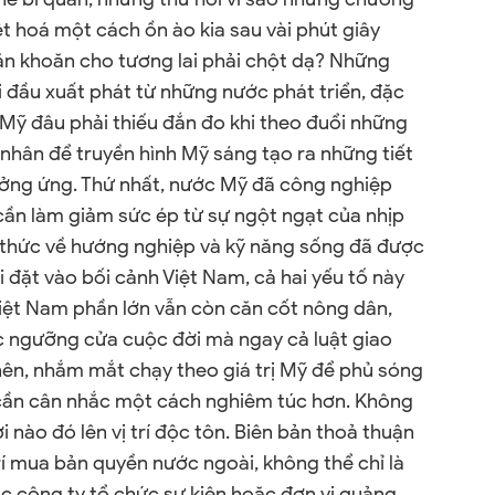
t hoá một cách ồn ào kia sau vài phút giây
 băn khoăn cho tương lai phải chột dạ? Những
 đầu xuất phát từ những nước phát triển, đặc
 Mỹ đâu phải thiếu đắn đo khi theo đuổi những
 nhân để truyền hình Mỹ sáng tạo ra những tiết
ưởng ứng. Thứ nhất, nước Mỹ đã công nghiệp
 cần làm giảm sức ép từ sự ngột ngạt của nhịp
n thức về hướng nghiệp và kỹ năng sống đã được
i đặt vào bối cảnh Việt Nam, cả hai yếu tố này
Việt Nam phần lớn vẫn còn căn cốt nông dân,
ớc ngưỡng cửa cuộc đời mà ngay cả luật giao
ên, nhắm mắt chạy theo giá trị Mỹ để phủ sóng
 cần cân nhắc một cách nghiêm túc hơn. Không
 nào đó lên vị trí độc tôn. Biên bản thoả thuận
rí mua bản quyền nước ngoài, không thể chỉ là
ác công ty tổ chức sự kiện hoặc đơn vị quảng