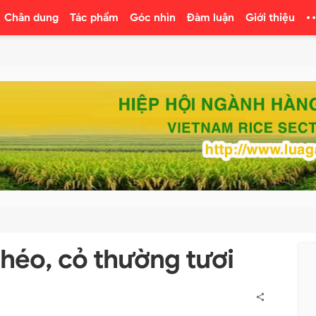
Chân dung
Tác phẩm
Góc nhìn
Đàm luận
Giới thiệu
héo, cỏ thường tươi