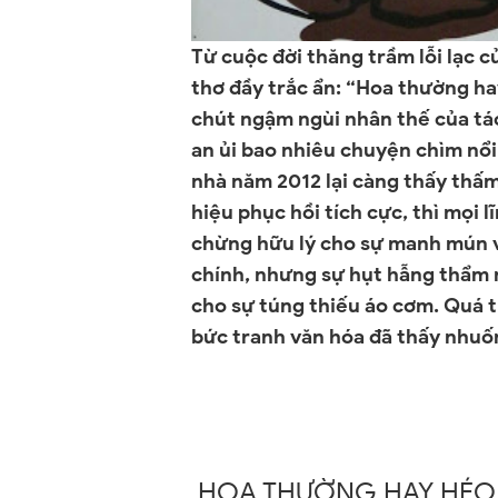
Từ cuộc đời thăng trầm lỗi lạc 
thơ đầy trắc ẩn: “Hoa thường ha
chút ngậm ngùi nhân thế của tác
an ủi bao nhiêu chuyện chìm nổi 
nhà năm 2012 lại càng thấy thấm
hiệu phục hồi tích cực, thì mọi 
chừng hữu lý cho sự manh mún và 
chính, nhưng sự hụt hẫng thẩm m
cho sự túng thiếu áo cơm. Quá t
bức tranh văn hóa đã thấy nhuốm 
HOA THƯỜNG HAY HÉO,