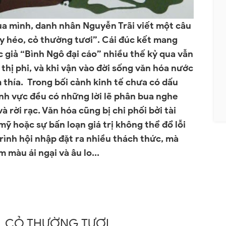
của mình, danh nhân Nguyễn Trãi viết một câu
y héo, cỏ thường tươi”. Cái đúc kết mang
 giả “Bình Ngô đại cáo” nhiều thế kỷ qua vẫn
thị phi, và khi vận vào đời sống văn hóa nước
 thía.
Trong bối cảnh kinh tế chưa có dấu
lĩnh vực đều có những lời lẽ phân bua nghe
rời rạc. Văn hóa cũng bị chi phối bởi tài
ỹ hoặc sự bấn loạn giá trị không thể đổ lỗi
rình hội nhập đặt ra nhiều thách thức, mà
màu ái ngại và âu lo...
 CỎ THƯỜNG TƯƠI