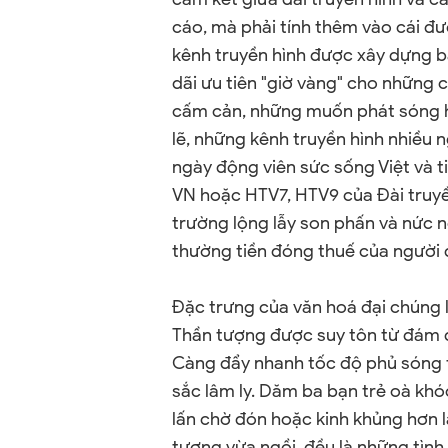
cáo, mà phải tính thêm vào cái đ
kênh truyền hình được xây dựng b
dãi ưu tiên "giờ vàng" cho những c
cấm cản, những muốn phát sóng h
lẽ, những kênh truyền hình nhiều
ngày động viên sức sống Việt và t
VN hoặc HTV7, HTV9 của Đài truyề
trường lộng lẫy son phấn và nức n
thường tiền đóng thuế của người 
Đặc trưng của văn hoá đại chúng 
Thần tượng được suy tôn từ đám đ
Càng đẩy nhanh tốc độ phủ sóng 
sắc lâm ly. Dăm ba bạn trẻ oà kh
lấn chờ đón hoặc kinh khủng hơn l
tượng vừa ngồi, đều là những tình