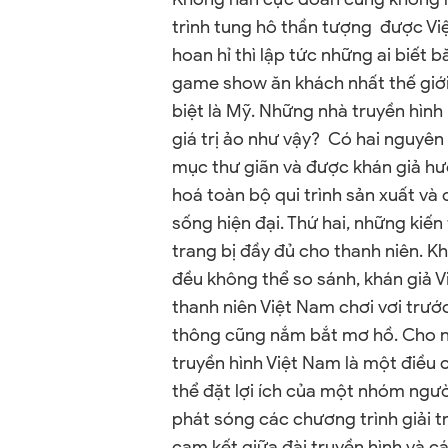
trình tung hô thần tượng được Việ
hoan hỉ thì lập tức những ai biết
game show ăn khách nhất thế giới
biệt là Mỹ. Những nhà truyền hình
giá trị ảo như vậy? Có hai nguyên
mục thư giãn và được khán giả h
hoá toàn bộ qui trình sản xuất và
sống hiện đại. Thứ hai, những kiế
trang bị đầy đủ cho thanh niên. Kh
đều không thể so sánh, khán giả 
thanh niên Việt Nam chơi vơi trư
thông cũng nắm bắt mơ hồ. Cho n
truyền hình Việt Nam là một điều
thể đặt lợi ích của một nhóm người
phát sóng các chương trình giải t
cam kết giữa đài truyền hình và c