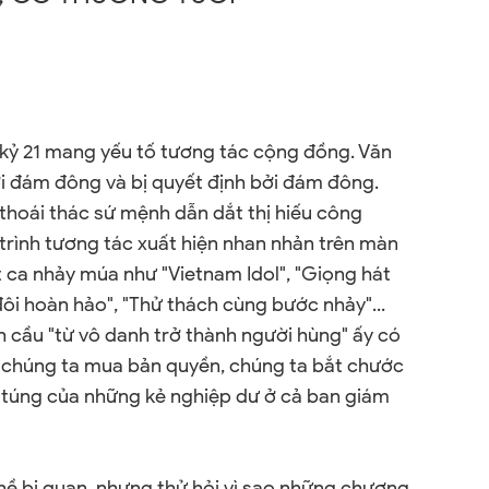
 kỷ 21 mang yếu tố tương tác cộng đồng. Văn
i đám đông và bị quyết định bởi đám đông.
 thoái thác sứ mệnh dẫn dắt thị hiếu công
rình tương tác xuất hiện nhan nhản trên màn
át ca nhảy múa như "Vietnam Idol", "Giọng hát
đôi hoàn hảo", "Thử thách cùng bước nhảy"...
h cầu "từ vô danh trở thành người hùng" ấy có
, chúng ta mua bản quyền, chúng ta bắt chước
ng túng của những kẻ nghiệp dư ở cả ban giám
ề bi quan, nhưng thử hỏi vì sao những chương