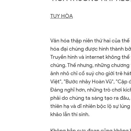
TUY HÒA
Văn hóa thập niên thứ hai của thế
hóa đại chúng được hình thành bở
Truyền hình và internet không thể
chúng. Thế nhưng,
những chương t
ảnh nhỏ chỉ cổ suý cho giới trẻ h
Việt", "Bước nhảy Hoàn Vũ", "Cặp 
Đáng nghĩ hơn, những trò chơi kíc
phải do chúng ta sáng tạo ra đâu
thiên hạ và dĩ nhiên bộc lộ sự lú
khảo lẫn thí sinh.
Không hẳn cực đoan cũng không h