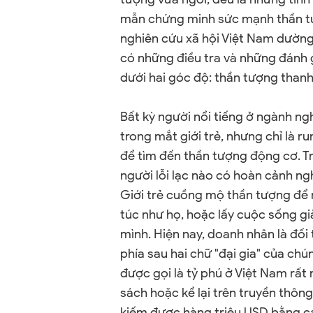
mẫn chứng minh sức mạnh thần t
nghiên cứu xã hội Việt Nam dường
có những điều tra và những đánh 
dưới hai góc độ: thần tượng than
Bất kỳ người nổi tiếng ở ngành n
trong mắt giới trẻ, nhưng chỉ là r
để tìm đến thần tượng động cơ. Tr
người lỗi lạc nào có hoàn cảnh ng
Giới trẻ cuồng mộ thần tượng để
túc như họ, hoặc lấy cuộc sống 
mình. Hiện nay, doanh nhân là đối
phía sau hai chữ "đại gia" của chú
được gọi là tỷ phú ở Việt Nam rất
sách hoặc kể lại trên truyền thôn
kiếm được hàng triệu USD bằng các