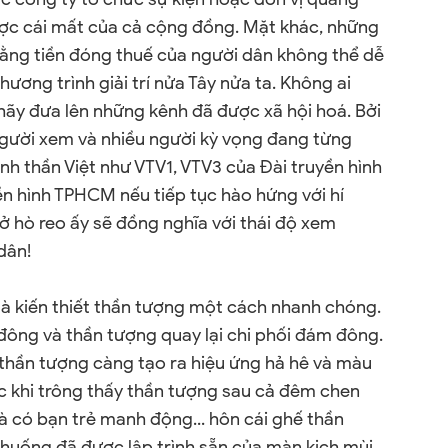
ược cái mất của cả cộng đồng. Mặt khác, những
ằng tiền đóng thuế của người dân không thể dễ
hương trình giải trí nửa Tây nửa ta. Không ai
ãy đưa lên những kênh đã được xã hội hoá. Bởi
 người xem và nhiều người kỳ vọng đang từng
inh thần Việt như VTV1, VTV3 của Đài truyền hình
n hình TPHCM nếu tiếp tục hào hứng với hí
ở hò reo ấy sẽ đồng nghĩa với thái độ xem
dân!
là kiến thiết thần tượng một cách nhanh chóng.
ông và thần tượng quay lại chi phối đám đông.
thần tượng càng tạo ra hiệu ứng hả hê và màu
óc khi trông thấy thần tượng sau cả đêm chen
à có bạn trẻ manh động... hôn cái ghế thần
 huống đã được lập trình sẵn của màn kịch mùi