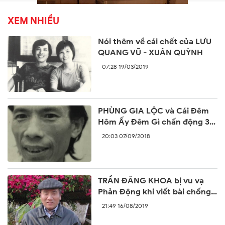
XEM NHIỀU
Nói thêm về cái chết của LƯU
QUANG VŨ - XUÂN QUỲNH
07:28 19/03/2019
PHÙNG GIA LỘC và Cái Đêm
Hôm Ấy Đêm Gì chấn động 30
năm trước
20:03 07/09/2018
TRẦN ĐĂNG KHOA bị vu vạ
Phản Động khi viết bài chống
lại sự ngang ngược của Trung
21:49 16/08/2019
Quốc