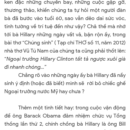
ken đặc những chuyến bay, những cuộc gặp gỡ,
thương thảo, khiến chúng ta tự hỏi một người đàn
bà đã bước vào tuổi 60, sao vẫn dẻo dai sức vóc,
tinh tường về trí tuệ đến như vậy? Chả thế mà nhớ
tới bà Hillary những ngày vất vả, bận rộn ấy, trong
bài thơ “Chúng sinh” ( Tạp chí THƠ số 11, năm 2012)
nhà thơ Vũ Tú
Nam
của chúng ta cũng phải thốt lên:
“
Ngoại trưởng Hillary Clinton tất tả ngược xuôi già
đi nhanh chóng…”
Chẳng rõ vào những ngày ấy bà Hillary đã nẩy
sinh ý định (hoặc đã biết) mình sẽ rời bỏ chiếc ghế
Ngoại trưởng nước Mỹ hay chưa ?
Thêm một tình tiết hay: trong cuộc vận động
để ông Barack Obama đảm nhiệm chức vụ Tổng
thống lần thứ 2, chính chồng bà Hillary là ông Bill