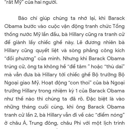
“rất Mỹ” của hai người.
Báo chí giúp chúng ta nhớ lại, khi Barack
Obama bước vào cuộc vận động tranh chức Tổng
thống nước Mỹ lần đầu, bà Hillary cũng ra tranh cử
để giành lấy chiếc ghế này. Lẽ đương nhiên bà
Hillary cũng quyết liệt và sòng phẳng công kích
“đối phương” của mình. Nhưng khi Barack Obama
trúng cử, ông ta không hề “để tâm ” hoặc “thù dai”
mà vẫn đưa bà Hillary tới chiếc ghế Bộ trưởng Bộ
Ngoại giao Mỹ. Hoạt động “con thoi” của bà Ngoại
trưởng Hillary trong nhiệm kỳ 1 của Barack Obama
như thế nào thì chúng ta đã rõ. Đặc biệt là vào
những tháng cuối cùng, khi ông Barack Obama
tranh cử lần 2, bà Hillary vẫn đi về các “điểm nóng”
ở châu Á, Trung đông, châu Phi với một lịch trình