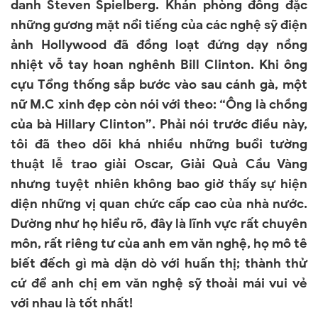
danh Steven Spielberg. Khán phòng đông đặc
những gương mặt nổi tiếng của các nghệ sỹ điện
ảnh
Hollywood
đã đồng loạt đứng dạy nồng
nhiệt vỗ tay hoan nghênh Bill Clinton. Khi ông
cựu Tổng thống sắp bước vào sau cánh gà, một
nữ M.C xinh đẹp còn nói với theo: “Ông là chồng
của bà Hillary Clinton”. Phải nói trước điều này,
tôi đã theo dõi khá nhiều những buổi tường
thuật lễ trao giải Oscar, Giải Quả Cầu Vàng
nhưng tuyệt nhiên không bao giờ thấy sự hiện
diện những vị quan chức cấp cao của nhà nước.
Dường như họ hiểu rõ, đây là lĩnh vực rất chuyên
môn, rất riêng tư của anh em văn nghệ, họ mô tê
biết đếch gì mà dặn dò với huấn thị; thành thử
cứ để anh chị em văn nghệ sỹ thoải mái vui vẻ
với nhau là tốt nhất!