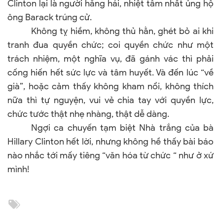
Clinton lại là người hăng hái, nhiệt tâm nhất ủng hộ
ông Barack trúng cử.
Không tỵ hiềm, không thủ hằn, ghét bỏ ai khi
tranh đua quyền chức; coi quyền chức như một
trách nhiệm, một nghĩa vụ, đã gánh vác thì phải
cống hiến hết sức lực và tâm huyết. Và đến lúc “về
già”, hoặc cảm thấy không kham nổi, không thích
nữa thì tự nguyện, vui vẻ chia tay với quyền lực,
chức tước thật nhẹ nhàng, thật dễ dàng.
Ngợi ca chuyến tạm biệt Nhà trắng của bà
Hillary Clinton hết lời, nhưng không hề thấy bài báo
nào nhắc tới mấy tiêng “văn hóa từ chức “ như ở xứ
mình!