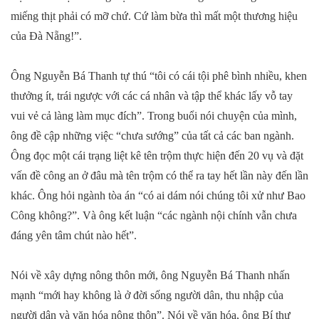
miếng thịt phải có mỡ chứ. Cứ làm bừa thì mất một thương hiệu
của Đà Nẵng!”.
Ông Nguyễn Bá Thanh tự thú “tôi có cái tội phê bình nhiều, khen
thưởng ít, trái ngược với các cá nhân và tập thể khác lấy vỗ tay
vui vẻ cả làng làm mục đích”. Trong buổi nói chuyện của mình,
ông đề cập những việc “chưa sướng” của tất cả các ban ngành.
Ông đọc một cái trạng liệt kê tên trộm thực hiện đến 20 vụ và đặt
vấn đề công an ở đâu mà tên trộm có thể ra tay hết lần này đến lần
khác. Ông hỏi ngành tòa án “có ai dám nói chúng tôi xử như Bao
Công không?”. Và ông kết luận “các ngành nội chính vẫn chưa
đáng yên tâm chút nào hết”.
Nói về xây dựng nông thôn mới, ông Nguyễn Bá Thanh nhấn
mạnh “mới hay không là ở đời sống người dân, thu nhập của
người dân và văn hóa nông thôn”. Nói về văn hóa, ông Bí thư