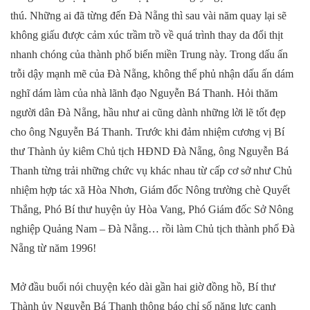
thú. Những ai đã từng đến Đà Nẵng thì sau vài năm quay lại sẽ
không giấu được cảm xúc trầm trồ về quá trình thay da đổi thịt
nhanh chóng của thành phố biển miền Trung này. Trong dấu ấn
trỗi dậy mạnh mẽ của Đà Nẵng, không thể phủ nhận dấu ấn dám
nghĩ dám làm của nhà lãnh đạo Nguyễn Bá Thanh. Hỏi thăm
người dân Đà Nẵng, hầu như ai cũng dành những lời lẽ tốt đẹp
cho ông Nguyễn Bá Thanh. Trước khi đảm nhiệm cương vị Bí
thư Thành ủy kiêm Chủ tịch HĐND Đà Nẵng, ông Nguyễn Bá
Thanh từng trải những chức vụ khác nhau từ cấp cơ sở như Chủ
nhiệm hợp tác xã Hòa Nhơn, Giám đốc Nông trường chè Quyết
Thắng, Phó Bí thư huyện ủy Hòa Vang, Phó Giám đốc Sở Nông
nghiệp Quảng Nam – Đà Nẵng… rồi làm Chủ tịch thành phố Đà
Nẵng từ năm 1996!
Mở đầu buổi nói chuyện kéo dài gần hai giờ đồng hồ, Bí thư
Thành ủy Nguyễn Bá Thanh thông báo chỉ số năng lực cạnh