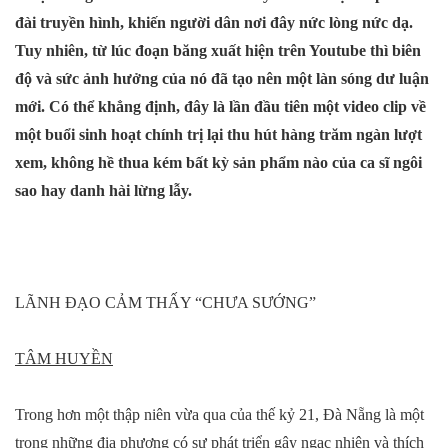
đài truyền hình, khiến người dân nơi đây nức lòng nức dạ.
Tuy nhiên, từ lúc đoạn băng xuất hiện trên Youtube thì biên
độ và sức ảnh hưởng của nó đã tạo nên một làn sóng dư luận
mới. Có thể khẳng định, đây là lần đầu tiên một video clip về
một buổi sinh hoạt chính trị lại thu hút hàng trăm ngàn lượt
xem, không hề thua kém bất kỳ sản phẩm nào của ca sĩ ngôi
sao hay danh hài lừng lẫy.
LÃNH ĐẠO CẢM THẤY “CHƯA SƯỚNG”
TÂM HUYỀN
Trong hơn một thập niên vừa qua của thế kỷ 21, Đà Nẵng là một
trong những địa phương có sự phát triển gây ngạc nhiên và thích