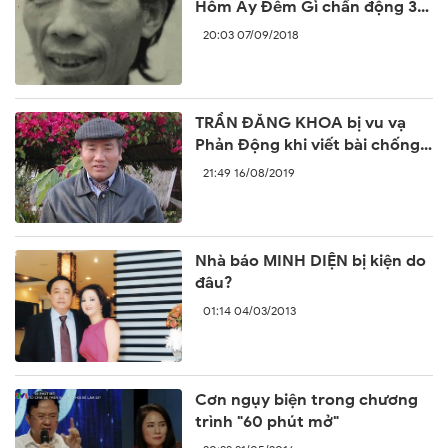
Hôm Ấy Đêm Gì chấn động 30
năm trước
20:03 07/09/2018
TRẦN ĐĂNG KHOA bị vu vạ
Phản Động khi viết bài chống
lại sự ngang ngược của Trung
21:49 16/08/2019
Quốc
Nhà báo MINH DIỆN bị kiện do
đâu?
01:14 04/03/2013
Cơn ngụy biện trong chương
trình "60 phút mở"