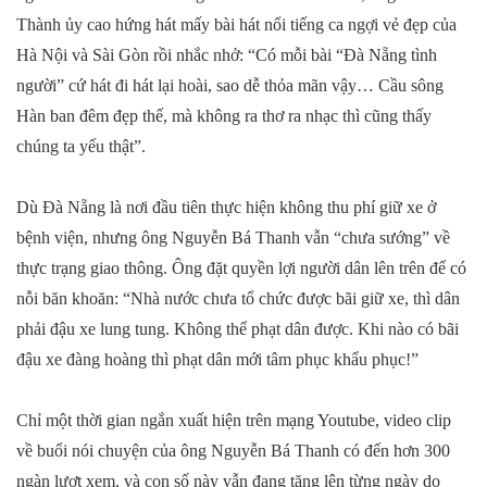
Thành ủy cao hứng hát mấy bài hát nổi tiếng ca ngợi vẻ đẹp của
Hà Nội và Sài Gòn rồi nhắc nhở: “Có mỗi bài “Đà Nẵng tình
người” cứ hát đi hát lại hoài, sao dễ thỏa mãn vậy… Cầu sông
Hàn ban đêm đẹp thế, mà không ra thơ ra nhạc thì cũng thấy
chúng ta yếu thật”.
Dù Đà Nẵng là nơi đầu tiên thực hiện không thu phí giữ xe ở
bệnh viện, nhưng ông Nguyễn Bá Thanh vẫn “chưa sướng” về
thực trạng giao thông. Ông đặt quyền lợi người dân lên trên để có
nỗi băn khoăn: “Nhà nước chưa tổ chức được bãi giữ xe, thì dân
phải đậu xe lung tung. Không thể phạt dân được. Khi nào có bãi
đậu xe đàng hoàng thì phạt dân mới tâm phục khẩu phục!”
Chỉ một thời gian ngắn xuất hiện trên mạng Youtube, video clip
về buổi nói chuyện của ông Nguyễn Bá Thanh có đến hơn 300
ngàn lượt xem, và con số này vẫn đang tăng lên từng ngày do