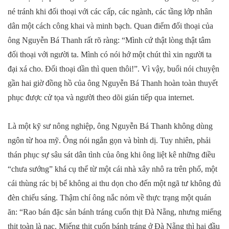
né tránh khi đối thoại với các cấp, các ngành, các tầng lớp nhân
dân một cách công khai và minh bạch. Quan điểm đối thoại của
ông Nguyễn Bá Thanh rất rõ ràng: “Mình cứ thật lòng thật tâm
đối thoại với người ta. Mình có nói hớ một chút thì xin người ta
đại xá cho. Đối thoại dần thì quen thôi!”. Vì vậy, buổi nói chuyện
gần hai giờ đồng hồ của ông Nguyễn Bá Thanh hoàn toàn thuyết
phục được cử tọa và người theo dõi gián tiếp qua internet.
Là một kỹ sư nông nghiệp, ông Nguyễn Bá Thanh không dùng
ngôn từ hoa mỹ. Ông nói ngắn gọn và bình dị. Tuy nhiên, phải
thán phục sự sâu sát dân tình của ông khi ông liệt kê những điều
“chưa sướng” khá cụ thể từ một cái nhà xây nhô ra trên phố, một
cái thùng rác bị bể không ai thu dọn cho đến một ngã tư không đủ
đèn chiếu sáng. Thậm chí ông nắc nỏm về thực trạng một quán
ăn: “Rao bán đặc sản bánh tráng cuốn thịt Đà Nẵng, nhưng miếng
thịt toàn là nạc. Miếng thịt cuốn bánh tráng ở Đà Nẵng thì hai đầu