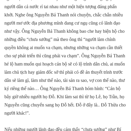
người dân cả nước rỉ tai nhau như một hiện tượng đáng phấn
khởi. Nghe ông Nguyễn Bá Thanh nói chuyện, chắc chắn nhiều
người mơ ước địa phương mình đang cư ngụ cũng có lãnh đạo
như vậy. Ông Nguyễn Bá Thanh không bao che hay biện hộ cho
những điều “chưa sướng” mà theo ông thì “người làm chính
quyền không ai muốn va chạm, nhưng những va chạm cần thiết
cho sự phát triển thì cũng phải va chạm”. Ông Nguyễn Bá Thanh
hé lộ ham muốn qui hoạch cán bộ sẽ có lộ trình dân chủ, ai muốn
làm chủ tịch hay giám đốc sở thì phải có đề án thuyết trình trước
dân sẽ làm gì, làm như thế nào, tài sản ra sao, vợ con thế nào, thư
ký riêng thế nào… Ông Nguyễn Bá Thanh hóm hỉnh: “Cán bộ
bây giờ nhiều người họ Đỗ. Khi làm sai thì từ họ Lê, họ Trần, họ
Nguyễn cũng chuyển sang họ Đỗ hết. Đỗ ở đây là.. Đỗ Thừa cho
người khác!”.
Nếu những người lãnh đạo đều cảm thấy “chưa sướng” như Bí