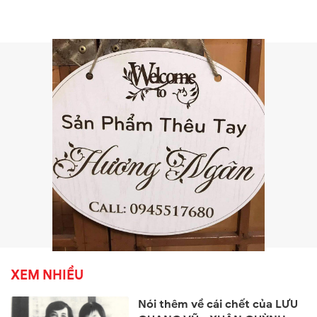
XEM NHIỀU
Nói thêm về cái chết của LƯU