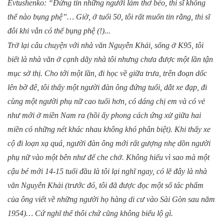
Evtushenko: “Đừng tin những người làm thơ béo, thi sĩ không
thể nào bụng phệ”… Giờ, ở tuổi 50, tôi rất muốn tin rằng, thi sĩ
đôi khi vẫn có thể bụng phệ (!)...
Trở lại câu chuyện với nhà văn Nguyễn Khải, sống ở K95, tôi
biết là nhà văn ở cạnh dãy nhà tôi nhưng chưa được một lần tận
mục sở thị. Cho tới một lần, đi học về giữa trưa, trên đoạn dốc
lên bờ đê, tôi thấy một người đàn ông đứng tuổi, dắt xe đạp, đi
cùng một người phụ nữ cao tuổi hơn, có dáng chị em và có vẻ
như mới ở miền Nam ra (hồi ấy phong cách ứng xử giữa hai
miền có những nét khác nhau không khó phân biệt). Khi thấy xe
cộ đi loạn xạ quá, người đàn ông mới rất gượng nhẹ dồn người
phụ nữ vào một bên như để che chở. Không hiểu vì sao mà một
cậu bé mới 14-15 tuổi đầu là tôi lại nghĩ ngay, có lẽ đây là nhà
văn Nguyễn Khải (trước đó, tôi đã được đọc một số tác phẩm
của ông viết về những người họ hàng di cư vào Sài Gòn sau năm
1954)… Cứ nghĩ thế thôi chứ cũng không biểu lộ gì.