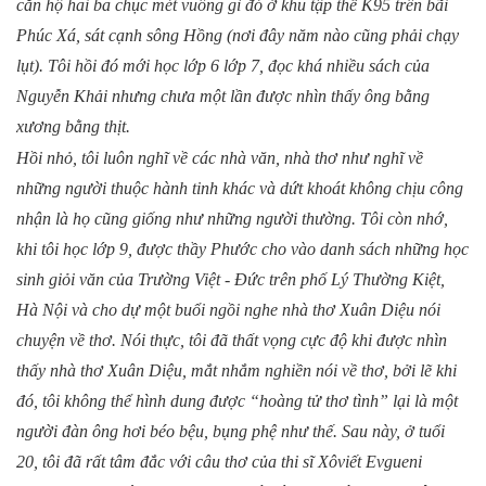
căn hộ hai ba chục mét vuông gì đó ở khu tập thể K95 trên bãi
Phúc Xá, sát cạnh sông Hồng (nơi đây năm nào cũng phải chạy
lụt). Tôi hồi đó mới học lớp 6 lớp 7, đọc khá nhiều sách của
Nguyễn Khải nhưng chưa một lần được nhìn thấy ông bằng
xương bằng thịt.
Hồi nhỏ, tôi luôn nghĩ về các nhà văn, nhà thơ như nghĩ về
những người thuộc hành tinh khác và dứt khoát không chịu công
nhận là họ cũng giống như những người thường. Tôi còn nhớ,
khi tôi học lớp 9, được thầy Phước cho vào danh sách những học
sinh giỏi văn của Trường Việt - Đức trên phố Lý Thường Kiệt,
Hà Nội và cho dự một buổi ngồi nghe nhà thơ Xuân Diệu nói
chuyện về thơ. Nói thực, tôi đã thất vọng cực độ khi được nhìn
thấy nhà thơ Xuân Diệu, mắt nhắm nghiền nói về thơ, bởi lẽ khi
đó, tôi không thể hình dung được “hoàng tử thơ tình” lại là một
người đàn ông hơi béo bệu, bụng phệ như thế. Sau này, ở tuổi
20, tôi đã rất tâm đắc với câu thơ của thi sĩ Xôviết Evgueni