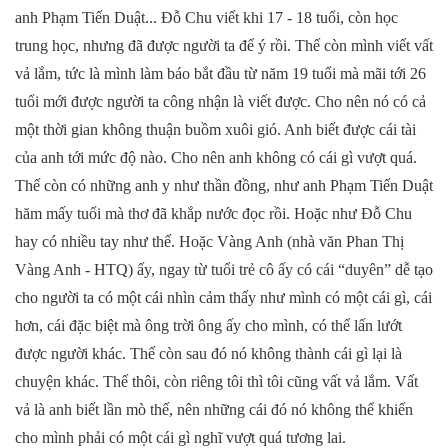
anh Phạm Tiến Duật... Đỗ
Chu
viết khi 17 - 18 tuổi, còn học
trung học, nhưng đã được người ta để ý rồi. Thế còn mình viết vất
vả lắm, tức là mình làm báo bắt đầu từ năm 19 tuổi mà mãi tới 26
tuổi mới được người ta công nhận là viết được. Cho nên nó có cả
một thời gian không thuận buồm xuôi gió. Anh biết được cái tài
của anh tới mức độ nào. Cho nên anh không có cái gì vượt quá.
Thế còn có những anh y như thần đồng, như anh Phạm Tiến Duật
hăm mấy tuổi mà thơ đã khắp nước đọc rồi. Hoặc như Đỗ
Chu
hay có nhiều tay như thế. Hoặc Vàng Anh (nhà văn Phan Thị
Vàng Anh - HTQ) ấy, ngay từ tuổi trẻ cô ấy có cái “duyên” dễ tạo
cho người ta có một cái nhìn cảm thấy như mình có một cái gì, cái
hơn, cái đặc biệt mà ông trời ông ấy cho mình, có thể lấn lướt
được người khác. Thế còn sau đó nó không thành cái gì lại là
chuyện khác. Thế thôi, còn riêng tôi thì tôi cũng vất vả lắm. Vất
vả là anh biết lần mò thế, nên những cái đó nó không thể khiến
cho mình phải có một cái gì nghĩ vượt quá tương lai.