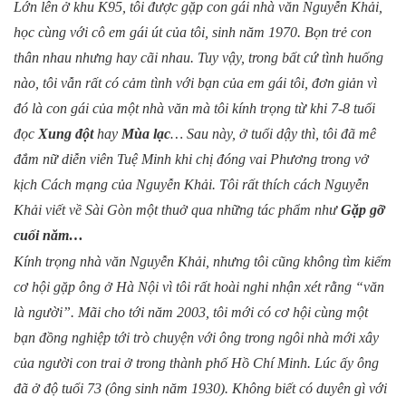
Lớn lên ở khu K95, tôi được gặp con gái nhà văn Nguyễn Khải,
học cùng với cô em gái út của tôi, sinh năm 1970. Bọn trẻ con
thân nhau nhưng hay cãi nhau. Tuy vậy, trong bất cứ tình huống
nào, tôi vẫn rất có cảm tình với bạn của em gái tôi, đơn giản vì
đó là con gái của một nhà văn mà tôi kính trọng từ khi 7-8 tuổi
đọc
Xung đột
hay
Mùa lạc
… Sau này, ở tuổi dậy thì, tôi đã mê
đắm nữ diễn viên Tuệ Minh khi chị đóng vai Phương trong vở
kịch Cách mạng của Nguyễn Khải. Tôi rất thích cách Nguyễn
Khải viết về Sài Gòn một thuở qua những tác phẩm như
Gặp gỡ
cuối năm…
Kính trọng nhà văn Nguyễn Khải, nhưng tôi cũng không tìm kiếm
cơ hội gặp ông ở Hà Nội vì tôi rất hoài nghi nhận xét rằng “văn
là người”. Mãi cho tới năm 2003, tôi mới có cơ hội cùng một
bạn đồng nghiệp tới trò chuyện với ông trong ngôi nhà mới xây
của người con trai ở trong thành phố Hồ Chí Minh. Lúc ấy ông
đã ở độ tuổi 73 (ông sinh năm 1930). Không biết có duyên gì với