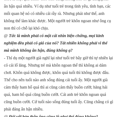
ân hận quá nhiều. Ví dụ như tuổi trẻ trong tình yêu, tình bạn, các
mối quan hệ nó có nhiều cái rầy rà. Nhưng phải như thế, anh
không thể làm khác được. Một người trẻ khôn ngoan như ông cụ
non thì có chỗ lại khó chịu.
@
Tức là mình phải có một cái nhìn biện chứng, mọi kinh
nghiệm đều phải có giá của nó? Tất nhiên không phải vì thế
mà mình không ân hận, đúng không ạ?
- Thí dụ một người già nghĩ lại như tuổi trẻ bây giờ thì tự nhiên lại
có cái lố lăng. Nhưng trẻ mà khôn ngoan thế thì không ai dám
chơi. Khôn quá không được, khôn quá tuổi thì không được đâu.
Thế cho nên tuổi nào anh sống đúng cái tuổi ấy. Một người già
cảm thấy ham hố quá thì ai cũng cảm thấy buồn cười; hăng hái
quá, ham hố quá cũng buồn cười. Cái anh trẻ khôn ngoan quá
cũng buồn cười. Cứ tuổi nào sống đúng tuổi ấy. Cũng chẳng có gì
phải đáng ân hận nhiều.
@
Đối với bản thân ông cũng là như thế đúng không?