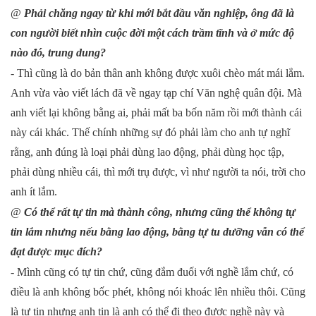
@
Phải chăng ngay từ khi mới bắt đầu văn nghiệp, ông đã là
con người biết nhìn cuộc đời một cách trầm tĩnh và ở mức độ
nào đó, trung dung?
- Thì cũng là do bản thân anh không được xuôi chèo mát mái lắm.
Anh vừa vào viết lách đã về ngay tạp chí Văn nghệ quân đội. Mà
anh viết lại không bằng ai, phải mất ba bốn năm rồi mới thành cái
này cái khác. Thế chính những sự đó phải làm cho anh tự nghĩ
rằng, anh đúng là loại phải dùng lao động, phải dùng học tập,
phải dùng nhiều cái, thì mới trụ được, vì như người ta nói, trời cho
anh ít lắm.
@
Có thể rất tự tin mà thành công, nhưng cũng thể không tự
tin lắm nhưng nếu bằng lao động, bằng tự tu dưỡng vẫn có thể
đạt được mục đích?
- Mình cũng có tự tin chứ, cũng đắm đuối với nghề lắm chứ, có
điều là anh không bốc phét, không nói khoác lên nhiều thôi. Cũng
là tự tin nhưng anh tin là anh có thể đi theo được nghề này và