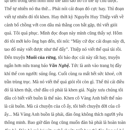
lại đến trong đêm hôm như thế làm sao nó có thể tự chủ được.
Thế tự nhiên nó tha thứ... Phải nói cái đoạn đó cực hay. Thì đoạn
viết tự nhiên đó tôi khen. Hay thời kỳ Nguyễn Huy Thiệp viết về
cảnh bố chồng với con dâu mà thằng con bắt gặp, thì viết giỏi
quá. Tôi quá phục. Mình đọc đoạn này mình cũng thấy sợ. Hôm
đó tôi mới kéo ông bạn đến, tôi nói: “Mày cứ đọc cái đoạn này đi,
tao đố mày viết được như thế đấy”. Thiệp nó viết thế quá tài rồi.
Đến truyện
Muối của rừng
, tôi bảo đọc cái này rất hay, truyện
ngắn hơn nửa trang báo
Văn Nghệ.
Tức là anh vào trang bị đầy
khí thế con người: súng ống. Cuối cùng ra mất hết sức khoẻ, cởi
trần trùng trục. Mà nó viết thế quá giỏi rồi còn gì. Thế thì cái điều
đó là khen thật, chứ đâu có phải là khen giả. Ngày xưa chúng tôi
đâu có biết viết buồn là thế nào. Khen cô Vàng Anh biết thế nào
là cái buồn. Mà cả chuyện của cô ấy, tôi biết chuyện đời của cô
ấy... Mà Vàng Anh buồn là phải, đàn ông không thích người yêu
thông minh. Bao giờ đàn ông cũng muốn đàn bà phải là hoàn toàn