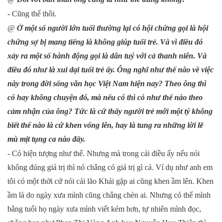
- Cũng thế thôi.
@
Ở một số người lớn tuổi thường lại có hội chứng gọi là hội
chứng sợ bị mang tiếng là không giúp tuổi trẻ. Và vì điều đó
xảy ra một số hành động gọi là dân tuý với cả thanh niên. Và
điều đó như là xui dại tuổi trẻ ấy. Ông nghĩ như thế nào về việc
này trong đời sống văn học Việt
Nam
hiện nay? Theo ông thì
có hay không chuyện đó, mà nếu có thì có như thế nào theo
cảm nhận của ông? Tức là cứ thấy người trẻ mới một tý không
biết thế nào là cứ khen vống lên, hay là tung ra những lời lẽ
mù mịt tụng ca nào đấy.
- Có hiện tượng như thế. Nhưng mà trong cái điều ấy nếu nói
không đúng giá trị thì nó chẳng có giá trị gì cả. Ví dụ như anh em
tôi có một thời cứ nói cái lão Khải gặp ai cũng khen ầm lên. Khen
ầm là do ngày xưa mình cũng chẳng chèn ai. Nhưng có thể mình
bằng tuổi họ ngày xưa mình viết kém hơn, tự nhiên mình đọc,