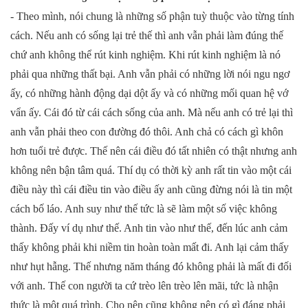
- Theo mình, nói chung là những số phận tuỳ thuộc vào từng tính
cách. Nếu anh có sống lại trẻ thế thì anh vẫn phải làm đúng thế
chứ anh không thể rút kinh nghiệm. Khi rút kinh nghiệm là nó
phải qua những thất bại. Anh vẫn phải có những lời nói ngu ngơ
ấy, có những hành động dại dột ấy và có những mối quan hệ vớ
vẩn ấy. Cái đó từ cái cách sống của anh. Mà nếu anh có trẻ lại thì
anh vẫn phải theo con đường đó thôi. Anh chả có cách gì khôn
hơn tuổi trẻ được. Thế nên cái điều đó tất nhiên có thật nhưng anh
không nên bận tâm quá. Thí dụ có thời kỳ anh rất tin vào một cái
điều này thì cái điều tin vào điều ấy anh cũng đừng nói là tin một
cách bố láo. Anh suy như thế tức là sẽ làm một số việc không
thành. Đấy ví dụ như thế. Anh tin vào như thế, đến lúc anh cảm
thấy không phải khi niềm tin hoàn toàn mất đi. Anh lại cảm thấy
như hụt hẫng. Thế nhưng năm tháng đó không phải là mất đi đối
với anh. Thế con người ta cứ trèo lên trèo lên mãi, tức là nhận
thức là một quá trình. Cho nên cũng không nên có gì đáng phải