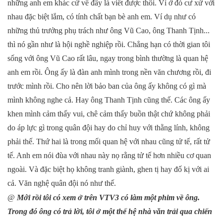
những anh em khác cứ về đấy là viết được thôi. Vì ở đó cư xử với
nhau đặc biệt lắm, có tính chất bạn bè anh em. Ví dụ như có
những thủ trưởng phụ trách như ông Vũ Cao, ông Thanh Tịnh...
thì nó gần như là hội nghề nghiệp rồi. Chẳng hạn có thời gian tôi
sống với ông Vũ Cao rất lâu, ngay trong bình thường là quan hệ
anh em rồi. Ông ấy là đàn anh mình trong nền văn chương rồi, đi
trước mình rồi. Cho nên lời bảo ban của ông ấy không có gì mà
mình không nghe cả. Hay ông Thanh Tịnh cũng thế. Các ông ấy
khen mình cảm thấy vui, chê cảm thấy buồn thật chứ không phải
do áp lực gì trong quân đội hay do chỉ huy với thằng lính, không
phải thế. Thứ hai là trong mối quan hệ với nhau cũng tử tế, rất tử
tế. Anh em nói đùa với nhau này nọ rằng tử tế hơn nhiều cơ quan
ngoài. Và đặc biệt họ không tranh giành, ghen tị hay đố kị với ai
cả. Văn nghệ quân đội nó như thế.
@
Mới rồi tôi có xem ở trên VTV3 có làm một phim về ông.
Trong đó ông có trả lời, tôi ở một thế hệ nhà văn trải qua chiến