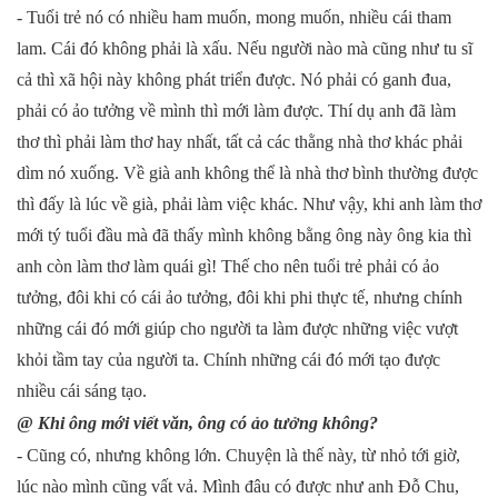
- Tuổi trẻ nó có nhiều ham muốn, mong muốn, nhiều cái tham
lam. Cái đó không phải là xấu. Nếu người nào mà cũng như tu sĩ
cả thì xã hội này không phát triển được. Nó phải có ganh đua,
phải có ảo tưởng về mình thì mới làm được. Thí dụ anh đã làm
thơ thì phải làm thơ hay nhất, tất cả các thằng nhà thơ khác phải
dìm nó xuống. Về già anh không thể là nhà thơ bình thường được
thì đấy là lúc về già, phải làm việc khác. Như vậy, khi anh làm thơ
mới tý tuổi đầu mà đã thấy mình không bằng ông này ông kia thì
anh còn làm thơ làm quái gì! Thế cho nên tuổi trẻ phải có ảo
tưởng, đôi khi có cái ảo tưởng, đôi khi phi thực tế, nhưng chính
những cái đó mới giúp cho người ta làm được những việc vượt
khỏi tầm tay của người ta. Chính những cái đó mới tạo được
nhiều cái sáng tạo.
@
Khi ông mới viết văn, ông có ảo tưởng không?
- Cũng có, nhưng không lớn. Chuyện là thế này, từ nhỏ tới giờ,
lúc nào mình cũng vất vả. Mình đâu có được như anh Đỗ
Chu
,