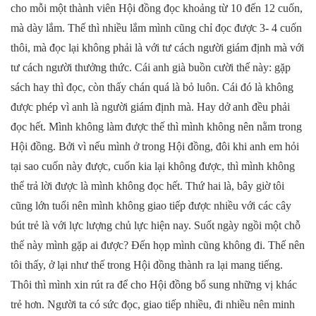
cho mỗi một thành viên Hội đồng đọc khoảng từ 10 đến 12 cuốn,
mà dày lắm. Thế thì nhiều lắm mình cũng chỉ đọc được 3- 4 cuốn
thôi, mà đọc lại không phải là với tư cách người giám định mà với
tư cách người thưởng thức. Cái anh già buồn cười thế này: gặp
sách hay thì đọc, còn thấy chán quá là bỏ luôn. Cái đó là không
được phép vì anh là người giám định mà. Hay dở anh đều phải
đọc hết. Mình không làm được thế thì mình không nên nằm trong
Hội đồng. Bởi vì nếu mình ở trong Hội đồng, đôi khi anh em hỏi
tại sao cuốn này được, cuốn kia lại không được, thì mình không
thể trả lời được là mình không đọc hết. Thứ hai là, bây giờ tôi
cũng lớn tuổi nên mình không giao tiếp được nhiều với các cây
bút trẻ là với lực lượng chủ lực hiện nay. Suốt ngày ngồi một chỗ
thế này mình gặp ai được? Đến họp mình cũng không đi. Thế nên
tôi thấy, ở lại như thế trong Hội đồng thành ra lại mang tiếng.
Thôi thì mình xin rút ra để cho Hội đồng bổ sung những vị khác
trẻ hơn. Người ta có sức đọc, giao tiếp nhiều, đi nhiều nên minh