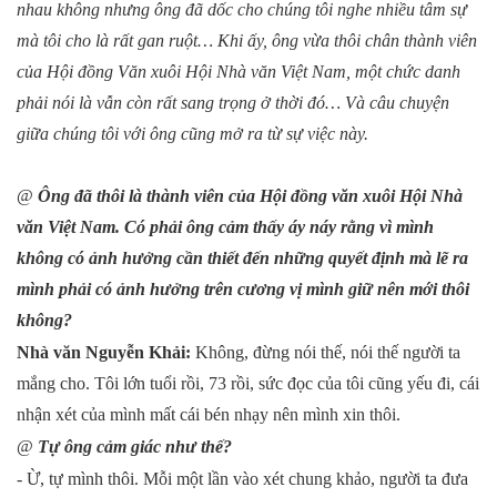
nhau không nhưng ông đã dốc cho chúng tôi nghe nhiều tâm sự
mà tôi cho là rất gan ruột… Khi ấy, ông vừa thôi chân thành viên
của Hội đồng Văn xuôi Hội Nhà văn Việt
Nam
, một chức danh
phải nói là vẫn còn rất sang trọng ở thời đó… Và câu chuyện
giữa chúng tôi với ông cũng mở ra từ sự việc này.
@
Ông đã thôi là thành viên của Hội đồng văn xuôi Hội Nhà
văn Việt
Nam
. Có phải ông cảm thấy áy náy rằng vì mình
không có ảnh hưởng cần thiết đến những quyết định mà lẽ ra
mình phải có ảnh hưởng trên cương vị mình giữ nên mới thôi
không?
Nhà văn Nguyễn Khải:
Không, đừng nói thế, nói thế người ta
mắng cho. Tôi lớn tuổi rồi, 73 rồi, sức đọc của tôi cũng yếu đi, cái
nhận xét của mình mất cái bén nhạy nên mình xin thôi.
@
Tự ông cảm giác như thế?
- Ừ, tự mình thôi. Mỗi một lần vào xét chung khảo, người ta đưa