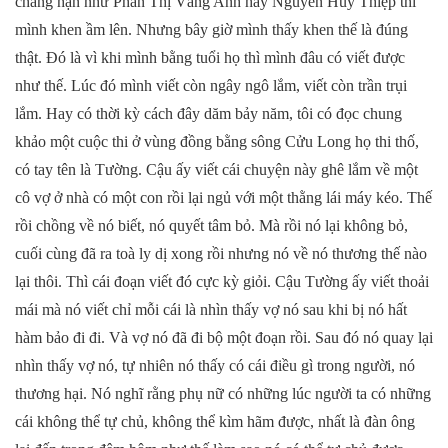
chẳng hạn như Phan Thị Vàng Anh hay Nguyễn Huy Thiệp thì
mình khen ầm lên. Nhưng bây giờ mình thấy khen thế là đúng
thật. Đó là vì khi mình bằng tuổi họ thì mình đâu có viết được
như thế. Lúc đó mình viết còn ngây ngô lắm, viết còn trần trụi
lắm. Hay có thời kỳ cách đây dăm bảy năm, tôi có đọc chung
khảo một cuộc thi ở vùng đồng bằng sông Cửu Long họ thi thố,
có tay tên là Tường. Cậu ấy viết cái chuyện này ghê lắm về một
cô vợ ở nhà có một con rồi lại ngủ với một thằng lái máy kéo. Thế
rồi chồng về nó biết, nó quyết tâm bỏ. Mà rồi nó lại không bỏ,
cuối cùng đã ra toà ly dị xong rồi nhưng nó về nó thương thế nào
lại thôi. Thì cái đoạn viết đó cực kỳ giỏi. Cậu Tường ấy viết thoải
mái mà nó viết chỉ mỗi cái là nhìn thấy vợ nó sau khi bị nó hất
hàm bảo đi đi. Và vợ nó đã đi bộ một đoạn rồi. Sau đó nó quay lại
nhìn thấy vợ nó, tự nhiên nó thấy có cái điều gì trong người, nó
thương hại. Nó nghĩ rằng phụ nữ có những lúc người ta có những
cái không thể tự chủ, không thể kìm hãm được, nhất là đàn ông