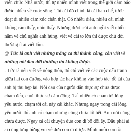
viên chức Nhà nước, thì tự nhiên mình viết trong thế giới đảm bảo
được nhiều về cuộc sống. Thì cái đó chính là cái hạn chế, tước
đoạt đi nhiều cảm xúc chân thật. Có nhiều điều, nhiều cái mình
không cảm thấy, nhìn thấy. Nhưng được cái anh ngồi viết nhiều
năm về chủ nghĩa anh hùng, viết về cái to lớn thì được chứ đời
thường ít ai viết lắm.
@
Tức là anh viết những tráng ca thì thành công, còn viết về
những nỗi đau đời thường thì không được.
- Tức là nếu viết về nông thôn, thì chỉ viết về các cuộc đấu tranh
giữa hai con đường vào hợp tác hay không vào hợp tác, đề tài của
anh bị thu hẹp lại. Nỗi đau của người dân thực sự chưa được
chạm đến, chưa thực sự cảm động. Tất nhiên có chạm tới lòng
yêu nước, chạm tới cái này cái khác. Nhưng ngay trong cái lòng
yêu nước thì anh có chạm nhưng cũng chưa tới hết. Anh nói cũng
chưa được. Ngay cả cái chuyện đưa con đi bộ đội ấy. Đâu phải ai
ai cũng tưng bừng vui vẻ đưa con đi được. Mình nuôi con rồi