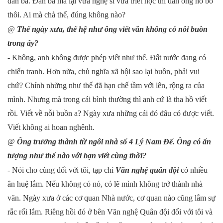
đàn bà. Đàn bà mà lại vừa nghệ sĩ vừa triết học thì đàn ông nó bỏ
thôi. Ai mà chả thế, đúng không nào?
@
Thế ngày xưa, thế hệ như ông viết văn không có nỗi buồn
trong ấy?
- Không, anh không được phép viết như thế. Đất nước đang có
chiến tranh. Hơn nữa, chủ nghĩa xã hội sao lại buồn, phải vui
chứ? Chính những như thế đã hạn chế tầm với lên, rộng ra của
mình. Nhưng mà trong cái bình thường thì anh cứ là tha hồ viết
rồi. Viết về nỗi buồn a? Ngày xưa những cái đó đâu có được viết.
Viết không ai hoan nghênh.
@
Ông trưởng thành từ ngôi nhà số 4 Lý
Nam
Đế. Ông có ấn
tượng như thế nào với bạn viết cùng thời?
- Nói cho cùng đối với tôi, tạp chí
Văn nghệ quân đội
có nhiều
ân huệ lắm. Nếu không có nó, có lẽ mình không trở thành nhà
văn. Ngày xưa ở các cơ quan Nhà nước, cơ quan nào cũng lắm sự
rắc rối lắm. Riêng hồi đó ở bên Văn nghệ Quân đội đối với tôi và