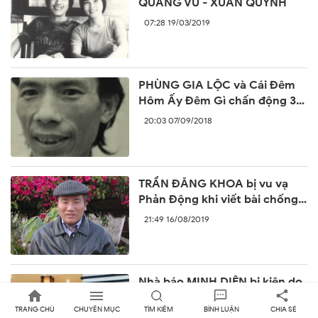
QUANG VŨ - XUÂN QUỲNH
07:28 19/03/2019
PHÙNG GIA LỘC và Cái Đêm
Hôm Ấy Đêm Gì chấn động 30
năm trước
20:03 07/09/2018
TRẦN ĐĂNG KHOA bị vu vạ
Phản Động khi viết bài chống
lại sự ngang ngược của Trung
21:49 16/08/2019
Quốc
Nhà báo MINH DIỆN bị kiện do
đâu?
TRANG CHỦ
CHUYÊN MỤC
TÌM KIẾM
BÌNH LUẬN
CHIA SẺ
01:14 04/03/2013