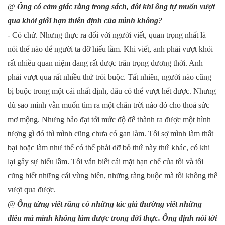
@
Ông có cảm giác rằng trong sách, đôi khi ông tự muốn vượt
qua khỏi giới hạn thiên định của mình không?
- Có chứ. Nhưng thực ra đối với người viết, quan trọng nhất là
nói thế nào để người ta đỡ hiểu lầm. Khi viết, anh phải vượt khỏi
rất nhiều quan niệm đang rất được trân trọng đương thời. Anh
phải vượt qua rất nhiều thứ trói buộc. Tất nhiên, người nào cũng
bị buộc trong một cái nhất định, đâu có thể vượt hết được. Nhưng
dù sao mình vẫn muốn tìm ra một chân trời nào đó cho thoả sức
mơ mộng. Nhưng bảo đạt tới mức độ để thành ra được một hình
tượng gì đó thì mình cũng chưa có gan làm. Tôi sợ mình làm thất
bại hoặc làm như thế có thể phải dỡ bỏ thứ này thứ khác, có khi
lại gây sự hiểu lầm. Tôi vẫn biết cái mặt hạn chế của tôi và tôi
cũng biết những cái vùng biên, những ràng buộc mà tôi không thể
vượt qua được.
@
Ông từng viết rằng có những tác giả thường viết những
điều mà mình không làm được trong đời thực. Ông định nói tới