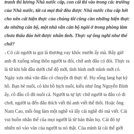
tranh thì lương Nhà nước cấp, con cái thì vào trong các trường
của Nhà nước, tất cả mọi thứ đều được Nhà nước chu cấp hết
cho nên cái hiện thực của chúng tôi cũng cần những hiện thực
do những cán bộ, một nhà văn cán bộ ngồi ở trong phòng làm
chưa thấu đáo hết được nhân tình. Thực sự ông nghĩ như thế
chứ?
- Có cái người ta gọi là thương vay khóc mướn ấy mà. Bây giờ
anh đi xuống nông thôn người ta đói, chứ anh đâu có đói. Thực ra
là từ khi bắt đầu dưới chế độ mới, tình hình mới mình mới có.
Ngày xưa nhà văn đâu có chuyện đi thực tế. Họ sống lang bạt kỳ
hồ. Bạn bè nuôi, có khi bồ bịch nuôi, kiểu như ông Nguyễn Bính
ấy, cô đầu cô đít nuôi cả. Người ta tự lực chứ người ta đâu có đi
chơi, người ta đến đâu thích viết thì anh viết thế thôi. Hoặc ông
Nam Cao, mỗi ông làm một nghề và lấy cái nghề đó mà viết. Cái
vui buồn nhân thế của mọi người là từ bản thân họ. Cái đó tự
nhiên nó vào văn của người ta nó thật. Của mình là cái thế giới