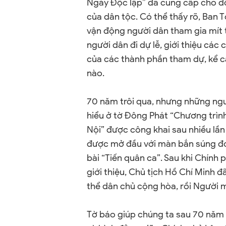
Ngày Độc lập” đã cung cấp cho độc
của dân tộc. Có thể thấy rõ, Ban T
vận động người dân tham gia mít t
người dân đi dự lễ, giới thiệu các c
của các thành phần tham dự, kể cả
nào.
70 năm trôi qua, nhưng những ngườ
hiểu ở tờ Đông Phát “Chương trình 
Nội” được công khai sau nhiều lần 
được mở đầu với màn bắn súng đón
bài “Tiến quân ca”. Sau khi Chín
giới thiệu, Chủ tịch Hồ Chí Minh đ
thể dân chủ cộng hòa, rồi Người 
Tờ báo giúp chúng ta sau 70 năm 