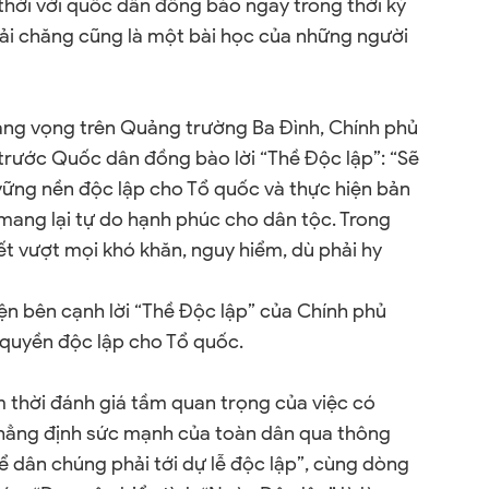
thời với quốc dân đồng bào ngay trong thời kỳ
ải chăng cũng là một bài học của những người
ang vọng trên Quảng trường Ba Đình, Chính phủ
 trước Quốc dân đồng bào lời “Thề Độc lập”: “Sẽ
vững nền độc lập cho Tổ quốc và thực hiện bản
mang lại tự do hạnh phúc cho dân tộc. Trong
yết vượt mọi khó khăn, nguy hiểm, dù phải hy
ện bên cạnh lời “Thề Độc lập” của Chính phủ
ữ quyền độc lập cho Tổ quốc.
m thời đánh giá tầm quan trọng của việc có
khẳng định sức mạnh của toàn dân qua thông
hể dân chúng phải tới dự lễ độc lập”, cùng dòng