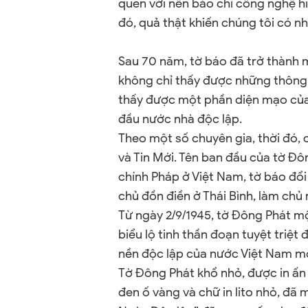
quen với nền báo chí công nghệ hi
đó, quả thật khiến chúng tôi có n
Sau 70 năm, tờ báo đã trở thành mộ
không chỉ thấy được những thông t
thấy được một phần diện mạo của
đầu nước nhà độc lập.
Theo một số chuyên gia, thời đó, 
và Tin Mới. Tên ban đầu của tờ Đô
chính Pháp ở Việt Nam, tờ báo đổ
chủ đồn điền ở Thái Bình, làm chủ
Từ ngày 2/9/1945, tờ Đông Phát mộ
biểu lộ tinh thần đoạn tuyệt triệt
nền độc lập của nước Việt Nam mớ
Tờ Đông Phát khổ nhỏ, được in ấn 
đen ố vàng và chữ in lito nhỏ, đã 