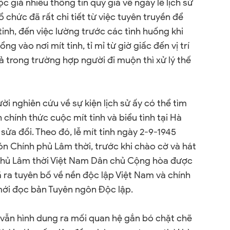
 giả nhiều thông tin quý giá về ngày lễ lịch sử
ổ chức đã rất chi tiết từ việc tuyên truyền để
inh, đến việc lường trước các tình huống khi
ổng vào nơi mít tinh, tỉ mỉ từ giờ giấc đến vị trí
 trong trường hợp người đi muộn thì xử lý thế
i nghiên cứu về sự kiện lịch sử ấy có thể tìm
chính thức cuộc mít tinh và biểu tình tại Hà
sửa đổi. Theo đó, lễ mít tinh ngày 2-9-1945
 Chính phủ Lâm thời, trước khi chào cờ và hát
h phủ Lâm thời Việt Nam Dân chủ Cộng hòa được
ã ra tuyên bố về nền độc lập Việt Nam và chính
mới đọc bản Tuyên ngôn Độc lập.
vẫn hình dung ra mối quan hệ gắn bó chặt chẽ