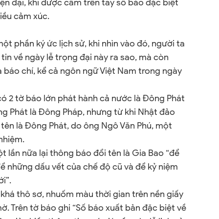
ện đại, khi được cầm trên tay số báo đặc biệt
hiều cảm xúc.
t phần ký ức lịch sử, khi nhìn vào đó, người ta
in về ngày lễ trọng đại này ra sao, mà còn
 báo chí, kể cả ngôn ngữ Việt Nam trong ngày
có 2 tờ báo lớn phát hành cả nước là Đông Phát
ng Phát là Đông Pháp, nhưng từ khi Nhật đảo
i tên là Đông Phát, do ông Ngô Văn Phú, một
 nhiệm.
t lần nữa lại thông báo đổi tên là Gia Bao “để
 để những dấu vết của chế độ cũ và để kỷ niệm
i”.
khá thô sơ, nhuốm màu thời gian trên nền giấy
mờ. Trên tờ báo ghi “Số báo xuất bản đặc biệt về